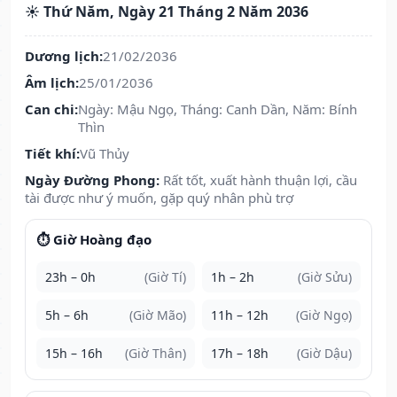
☀️ Thứ Năm, Ngày 21 Tháng 2 Năm 2036
Dương lịch:
21/02/2036
Âm lịch:
25/01/2036
Can chi:
Ngày: Mậu Ngọ, Tháng: Canh Dần, Năm: Bính
Thìn
Tiết khí:
Vũ Thủy
Ngày Đường Phong:
Rất tốt, xuất hành thuận lợi, cầu
tài được như ý muốn, gặp quý nhân phù trợ
⏱️ Giờ Hoàng đạo
23h – 0h
(Giờ Tí)
1h – 2h
(Giờ Sửu)
5h – 6h
(Giờ Mão)
11h – 12h
(Giờ Ngọ)
15h – 16h
(Giờ Thân)
17h – 18h
(Giờ Dậu)