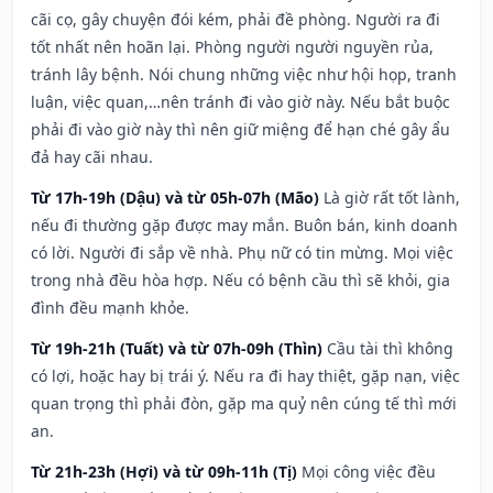
cãi cọ, gây chuyện đói kém, phải đề phòng. Người ra đi
tốt nhất nên hoãn lại. Phòng người người nguyền rủa,
tránh lây bệnh. Nói chung những việc như hội họp, tranh
luận, việc quan,…nên tránh đi vào giờ này. Nếu bắt buộc
phải đi vào giờ này thì nên giữ miệng để hạn ché gây ẩu
đả hay cãi nhau.
Từ 17h-19h (Dậu) và từ 05h-07h (Mão)
Là giờ rất tốt lành,
nếu đi thường gặp được may mắn. Buôn bán, kinh doanh
có lời. Người đi sắp về nhà. Phụ nữ có tin mừng. Mọi việc
trong nhà đều hòa hợp. Nếu có bệnh cầu thì sẽ khỏi, gia
đình đều mạnh khỏe.
Từ 19h-21h (Tuất) và từ 07h-09h (Thìn)
Cầu tài thì không
có lợi, hoặc hay bị trái ý. Nếu ra đi hay thiệt, gặp nạn, việc
quan trọng thì phải đòn, gặp ma quỷ nên cúng tế thì mới
an.
Từ 21h-23h (Hợi) và từ 09h-11h (Tị)
Mọi công việc đều