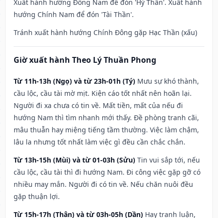
Xuất hành hướng Đông Nam để đón 'Hỷ Thần'. Xuất hành
hướng Chính Nam để đón 'Tài Thần'.
Tránh xuất hành hướng Chính Đông gặp Hạc Thần (xấu)
Giờ xuất hành Theo Lý Thuần Phong
Từ 11h-13h (Ngọ) và từ 23h-01h (Tý)
Mưu sự khó thành,
cầu lộc, cầu tài mờ mịt. Kiện cáo tốt nhất nên hoãn lại.
Người đi xa chưa có tin về. Mất tiền, mất của nếu đi
hướng Nam thì tìm nhanh mới thấy. Đề phòng tranh cãi,
mâu thuẫn hay miệng tiếng tầm thường. Việc làm chậm,
lâu la nhưng tốt nhất làm việc gì đều cần chắc chắn.
Từ 13h-15h (Mùi) và từ 01-03h (Sửu)
Tin vui sắp tới, nếu
cầu lộc, cầu tài thì đi hướng Nam. Đi công việc gặp gỡ có
nhiều may mắn. Người đi có tin về. Nếu chăn nuôi đều
gặp thuận lợi.
Từ 15h-17h (Thân) và từ 03h-05h (Dần)
Hay tranh luận,