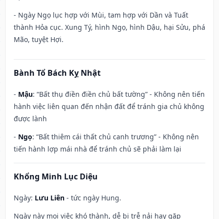
- Ngày Ngọ lục hợp với Mùi, tam hợp với Dần và Tuất
thành Hỏa cục. Xung Tý, hình Ngọ, hình Dậu, hại Sửu, phá
Mão, tuyệt Hợi.
Bành Tổ Bách Kỵ Nhật
-
Mậu
: “Bất thụ điền điền chủ bất tường” - Không nên tiến
hành việc liên quan đến nhận đất để tránh gia chủ không
được lành
-
Ngọ
: “Bất thiêm cái thất chủ canh trương” - Không nên
tiến hành lợp mái nhà để tránh chủ sẽ phải làm lại
Khổng Minh Lục Diệu
Ngày:
Lưu Liên
- tức ngày Hung.
Ngày này mọi việc khó thành, dễ bị trễ nải hay gặp