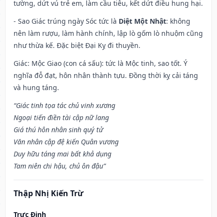
tường, dứt vú trẻ em, làm cầu tiêu, kết dứt điều hung hại.
- Sao Giác trúng ngày Sóc tức là
Diệt Một Nhật
: không
nên làm rượu, làm hành chính, lập lò gốm lò nhuộm cũng
như thừa kế. Đặc biệt Đại Kỵ đi thuyền.
Giác: Mộc Giao (con cá sấu): tức là Mộc tinh, sao tốt. Ý
nghĩa đỗ đạt, hôn nhân thành tựu. Đồng thời kỵ cải táng
và hung táng.
“Giác tinh tọa tác chủ vinh xương
Ngoại tiến điền tài cập nữ lang
Giá thú hôn nhân sinh quý tử
Văn nhân cập đệ kiến Quân vương
Duy hữu táng mai bất khả dụng
Tam niên chi hậu, chủ ôn đậu”
Thập Nhị Kiến Trừ
Trực Định