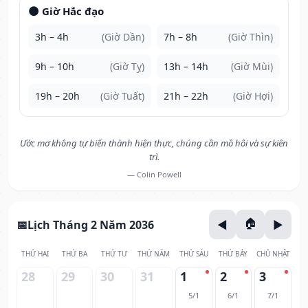
🌑 Giờ Hắc đạo
3h – 4h
(Giờ Dần)
7h – 8h
(Giờ Thìn)
9h – 10h
(Giờ Tỵ)
13h – 14h
(Giờ Mùi)
19h – 20h
(Giờ Tuất)
21h – 22h
(Giờ Hợi)
Ước mơ không tự biến thành hiện thực, chúng cần mồ hôi và sự kiên
trì.
— Colin Powell
Lịch Tháng 2 Năm 2036
THỨ HAI
THỨ BA
THỨ TƯ
THỨ NĂM
THỨ SÁU
THỨ BẢY
CHỦ NHẬT
28
29
30
31
1
2
3
5/1
6/1
7/1