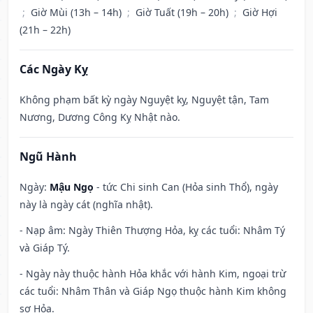
;
Giờ Mùi (13h – 14h)
;
Giờ Tuất (19h – 20h)
;
Giờ Hợi
(21h – 22h)
Các Ngày Kỵ
Không phạm bất kỳ ngày Nguyệt kỵ, Nguyệt tận, Tam
Nương, Dương Công Kỵ Nhật nào.
Ngũ Hành
Ngày:
Mậu Ngọ
- tức Chi sinh Can (Hỏa sinh Thổ), ngày
này là ngày cát (nghĩa nhật).
- Nạp âm: Ngày Thiên Thượng Hỏa, kỵ các tuổi: Nhâm Tý
và Giáp Tý.
- Ngày này thuộc hành Hỏa khắc với hành Kim, ngoại trừ
các tuổi: Nhâm Thân và Giáp Ngọ thuộc hành Kim không
sợ Hỏa.