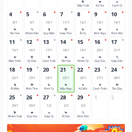
🐕
🐖
🐀
Mậu Tuất
Kỷ Hợi
Canh Tý
4
5
6
7
8
9
10
8/1
9/1
10/1
11/1
12/1
13/1
14/1
🐂
🐅
🐈
🐉
🐍
🐎
🐐
Tân Sửu
Nhâm Dần
Quý Mão
Giáp Thìn
Ất Tỵ
Bính Ngọ
Đinh Mùi
11
12
13
14
15
16
17
15/1
16/1
17/1
18/1
19/1
20/1
21/1
🐒
🐓
🐕
🐖
🐀
🐂
🐅
Mậu Thân
Kỷ Dậu
Canh Tuất
Tân Hợi
Nhâm Tý
Quý Sửu
Giáp Dần
18
19
20
21
22
23
24
22/1
23/1
24/1
25/1
26/1
27/1
28/1
🐈
🐉
🐍
🐎
🐐
🐒
🐓
Ất Mão
Bính Thìn
Đinh Tỵ
Mậu Ngọ
Kỷ Mùi
Canh Thân
Tân Dậu
25
26
27
28
29
1
2
29/1
30/1
1/2
2/2
3/2
🐕
🐖
🐀
🐂
🐅
Nhâm Tuất
Quý Hợi
Giáp Tý
Ất Sửu
Bính Dần