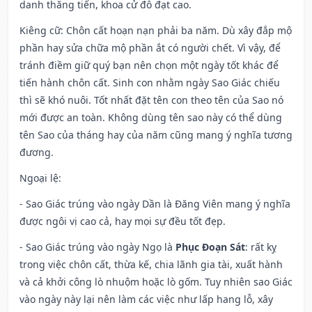
danh thăng tiến, khoa cử đỗ đạt cao.
Kiêng cữ
: Chôn cất hoạn nạn phải ba năm. Dù xây đắp mộ
phần hay sửa chữa mộ phần ắt có người chết. Vì vậy, để
tránh điềm giữ quý bạn nên chọn một ngày tốt khác để
tiến hành chôn cất. Sinh con nhằm ngày Sao Giác chiếu
thì sẽ khó nuôi. Tốt nhất đặt tên con theo tên của Sao nó
mới được an toàn. Không dùng tên sao này có thể dùng
tên Sao của tháng hay của năm cũng mang ý nghĩa tương
đương.
Ngoại lệ
:
- Sao Giác trúng vào ngày Dần là Đăng Viên mang ý nghĩa
được ngôi vị cao cả, hay mọi sự đều tốt đẹp.
- Sao Giác trúng vào ngày Ngọ là
Phục Đoạn Sát
: rất kỵ
trong việc chôn cất, thừa kế, chia lãnh gia tài, xuất hành
và cả khởi công lò nhuộm hoặc lò gốm. Tuy nhiên sao Giác
vào ngày này lại nên làm các việc như lấp hang lỗ, xây