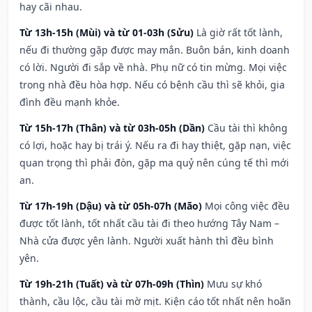
hay cãi nhau.
Từ 13h-15h (Mùi) và từ 01-03h (Sửu)
Là giờ rất tốt lành,
nếu đi thường gặp được may mắn. Buôn bán, kinh doanh
có lời. Người đi sắp về nhà. Phụ nữ có tin mừng. Mọi việc
trong nhà đều hòa hợp. Nếu có bệnh cầu thì sẽ khỏi, gia
đình đều mạnh khỏe.
Từ 15h-17h (Thân) và từ 03h-05h (Dần)
Cầu tài thì không
có lợi, hoặc hay bị trái ý. Nếu ra đi hay thiệt, gặp nạn, việc
quan trọng thì phải đòn, gặp ma quỷ nên cúng tế thì mới
an.
Từ 17h-19h (Dậu) và từ 05h-07h (Mão)
Mọi công việc đều
được tốt lành, tốt nhất cầu tài đi theo hướng Tây Nam –
Nhà cửa được yên lành. Người xuất hành thì đều bình
yên.
Từ 19h-21h (Tuất) và từ 07h-09h (Thìn)
Mưu sự khó
thành, cầu lộc, cầu tài mờ mịt. Kiện cáo tốt nhất nên hoãn