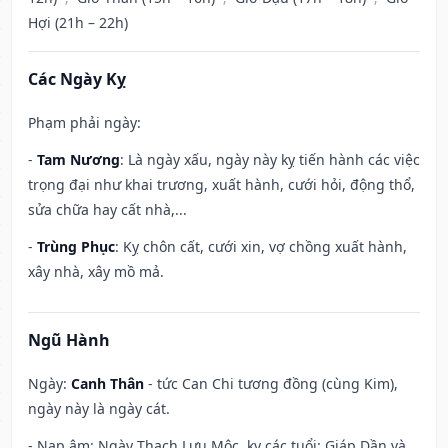
Hợi (21h – 22h)
Các Ngày Kỵ
Phạm phải ngày:
-
Tam Nương
: Là ngày xấu, ngày này kỵ tiến hành các việc
trọng đại như khai trương, xuất hành, cưới hỏi, động thổ,
sửa chữa hay cất nhà,...
-
Trùng Phục
: Kỵ chôn cất, cưới xin, vợ chồng xuất hành,
xây nhà, xây mồ mả.
Ngũ Hành
Ngày:
Canh Thân
- tức Can Chi tương đồng (cùng Kim),
ngày này là ngày cát.
- Nạp âm: Ngày Thạch Lựu Mộc, kỵ các tuổi: Giáp Dần và