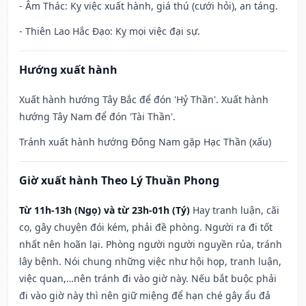
- Âm Thác: Kỵ việc xuất hành, giá thú (cưới hỏi), an táng.
- Thiên Lao Hắc Đạo: Kỵ mọi việc đại sự.
Hướng xuất hành
Xuất hành hướng Tây Bắc để đón 'Hỷ Thần'. Xuất hành
hướng Tây Nam để đón 'Tài Thần'.
Tránh xuất hành hướng Đông Nam gặp Hạc Thần (xấu)
Giờ xuất hành Theo Lý Thuần Phong
Từ 11h-13h (Ngọ) và từ 23h-01h (Tý)
Hay tranh luận, cãi
cọ, gây chuyện đói kém, phải đề phòng. Người ra đi tốt
nhất nên hoãn lại. Phòng người người nguyền rủa, tránh
lây bệnh. Nói chung những việc như hội họp, tranh luận,
việc quan,…nên tránh đi vào giờ này. Nếu bắt buộc phải
đi vào giờ này thì nên giữ miệng để hạn ché gây ẩu đả