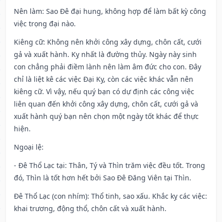
Nên làm
: Sao Đê đại hung, không hợp để làm bất kỳ công
việc trọng đại nào.
Kiêng cữ
: Không nên khởi công xây dựng, chôn cất, cưới
gả và xuất hành. Kỵ nhất là đường thủy. Ngày này sinh
con chẳng phải điềm lành nên làm âm đức cho con. Đây
chỉ là liệt kê các việc Đại Kỵ, còn các việc khác vẫn nên
kiêng cữ. Vì vậy, nếu quý bạn có dự định các công việc
liên quan đến khởi công xây dựng, chôn cất, cưới gả và
xuất hành quý bạn nên chọn một ngày tốt khác để thực
hiện.
Ngoại lệ
:
- Đê Thổ Lạc tại: Thân, Tý và Thìn trăm việc đều tốt. Trong
đó, Thìn là tốt hơn hết bởi Sao Đê Đăng Viên tại Thìn.
Đê Thổ Lạc (con nhím): Thổ tinh, sao xấu. Khắc kỵ các việc:
khai trương, động thổ, chôn cất và xuất hành.