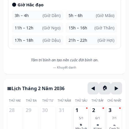
🌑 Giờ Hắc đạo
3h – 4h
(Giờ Dần)
5h – 6h
(Giờ Mão)
11h – 12h
(Giờ Ngọ)
15h – 16h
(Giờ Thân)
17h – 18h
(Giờ Dậu)
21h – 22h
(Giờ Hợi)
Tâm trí bình an tạo nên cuộc đời bình an.
— Khuyết danh
Lịch Tháng 2 Năm 2036
THỨ HAI
THỨ BA
THỨ TƯ
THỨ NĂM
THỨ SÁU
THỨ BẢY
CHỦ NHẬT
28
29
30
31
1
2
3
5/1
6/1
7/1
🐕
🐖
🐀
Mậu Tuất
Kỷ Hợi
Canh Tý