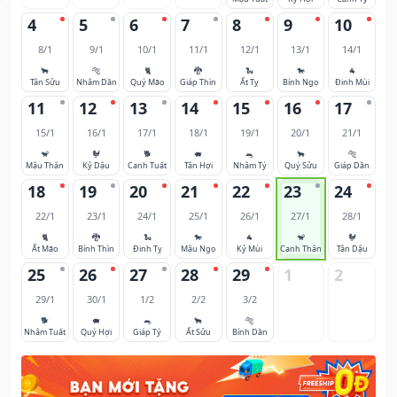
4
5
6
7
8
9
10
8/1
9/1
10/1
11/1
12/1
13/1
14/1
🐂
🐅
🐈
🐉
🐍
🐎
🐐
Tân Sửu
Nhâm Dần
Quý Mão
Giáp Thìn
Ất Tỵ
Bính Ngọ
Đinh Mùi
11
12
13
14
15
16
17
15/1
16/1
17/1
18/1
19/1
20/1
21/1
🐒
🐓
🐕
🐖
🐀
🐂
🐅
Mậu Thân
Kỷ Dậu
Canh Tuất
Tân Hợi
Nhâm Tý
Quý Sửu
Giáp Dần
18
19
20
21
22
23
24
22/1
23/1
24/1
25/1
26/1
27/1
28/1
🐈
🐉
🐍
🐎
🐐
🐒
🐓
Ất Mão
Bính Thìn
Đinh Tỵ
Mậu Ngọ
Kỷ Mùi
Canh Thân
Tân Dậu
25
26
27
28
29
1
2
29/1
30/1
1/2
2/2
3/2
🐕
🐖
🐀
🐂
🐅
Nhâm Tuất
Quý Hợi
Giáp Tý
Ất Sửu
Bính Dần