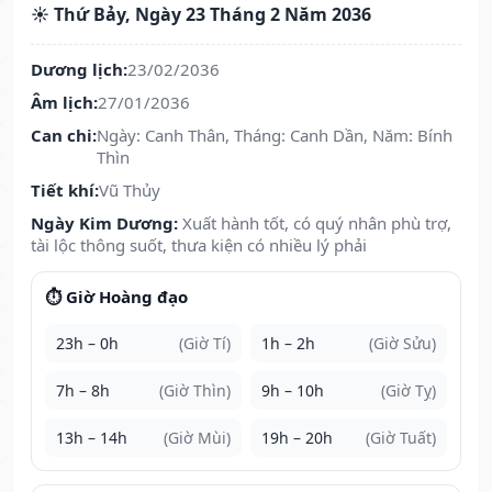
☀️ Thứ Bảy, Ngày 23 Tháng 2 Năm 2036
Dương lịch:
23/02/2036
Âm lịch:
27/01/2036
Can chi:
Ngày: Canh Thân, Tháng: Canh Dần, Năm: Bính
Thìn
Tiết khí:
Vũ Thủy
Ngày Kim Dương:
Xuất hành tốt, có quý nhân phù trợ,
tài lộc thông suốt, thưa kiện có nhiều lý phải
⏱️ Giờ Hoàng đạo
23h – 0h
(Giờ Tí)
1h – 2h
(Giờ Sửu)
7h – 8h
(Giờ Thìn)
9h – 10h
(Giờ Tỵ)
13h – 14h
(Giờ Mùi)
19h – 20h
(Giờ Tuất)