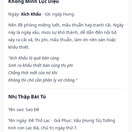
Khổng Minh Lục Diệu
Ngày:
Xích Khẩu
- tức ngày Hung.
Nên đề phòng miệng lưỡi, mâu thuẫn hay tranh cãi. Ngày
này là ngày xấu, mưu sự khó thành, dễ dẫn đến nội bộ
xảy ra cãi vã, thị phi, mâu thuẫn, làm ơn nên oán hoặc
khẩu thiệt.
“Xích Khẩu là quả bần cùng
Sinh ra khẩu thiệt bàn cùng thị phi
Chẳng thời mất của nó khi
Không thì chó cắn phân ly vợ chồng.”
Nhị Thập Bát Tú
Tên sao
: Sao Đê
Tên ngày
: Đê Thổ Lạc - Giả Phục: Xấu (Hung Tú) Tướng
tinh con Lạc Đà, chủ trị ngày thứ 7.