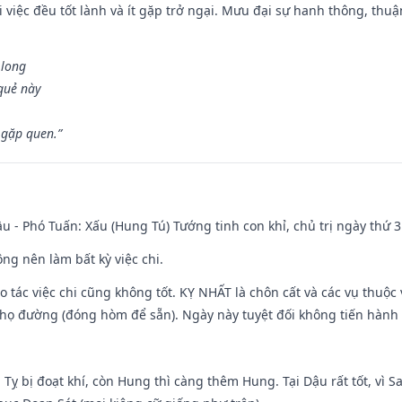
 việc đều tốt lành và ít gặp trở ngại. Mưu đại sự hanh thông, thuậ
 long
 quẻ này
 gặp quen.”
u - Phó Tuấn: Xấu (Hung Tú) Tướng tinh con khỉ, chủ trị ngày thứ 3
ng nên làm bất kỳ việc chi.
ạo tác việc chi cũng không tốt. KỴ NHẤT là chôn cất và các vụ thu
họ đường (đóng hòm để sẵn). Ngày này tuyệt đối không tiến hành 
 Tỵ bị đoạt khí, còn Hung thì càng thêm Hung. Tại Dậu rất tốt, vì