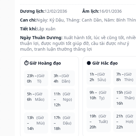
Dương lịch:
12/02/2036
Âm lịch:
16/01/2036
Can chi:
Ngày: Kỷ Dậu, Tháng: Canh Dần, Năm: Bính Thìn
Tiết khí:
Lập xuân
Ngày Thuần Dương:
Xuất hành tốt, lúc về cũng tốt, nhi
thuận lợi, được người tốt giúp đỡ, cầu tài được như ý
muốn, tranh luận thường thắng lợi
⏱️ Giờ Hoàng đạo
🌑 Giờ Hắc đạo
1h –
(Giờ
7h –
(Giờ
23h –
(Giờ
3h –
(Giờ
2h
Sửu)
8h
Thìn)
0h
Tí)
4h
Dần)
9h –
(Giờ
15h
(Giờ
5h –
(Giờ
11h
(Giờ
10h
Tỵ)
–
Thân)
6h
Mão)
–
Ngọ)
16h
12h
19h
(Giờ
21h
(Giờ
13h
(Giờ
17h
(Giờ
–
Tuất)
–
Hợi)
–
Mùi)
–
Dậu)
20h
22h
14h
18h