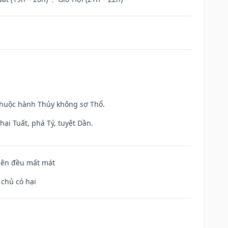
 thuộc hành Thủy không sợ Thổ.
ại Tuất, phá Tý, tuyệt Dần.
 bên đều mất mát
 chủ có hại