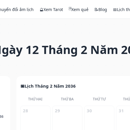
🃏
huyển đổi âm lịch
🔮
Xem Tarot
Xem quẻ
📝
Blog
📅
Lịch t
gày 12 Tháng 2 Năm 2
Lịch Tháng 2 Năm 2036
THỨ HAI
THỨ BA
THỨ TƯ
THỨ
28
29
30
31
36