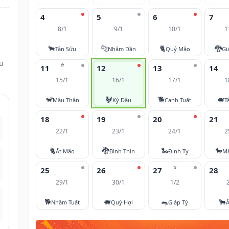
4
5
6
7
8/1
9/1
10/1
1
🐂
🐅
🐈
🐉
Tân Sửu
Nhâm Dần
Quý Mão
Gi
ều
⭐
11
12
13
14
15/1
16/1
17/1
1
🐒
🐓
🐕
🐖
Mậu Thân
Kỷ Dậu
Canh Tuất
T
18
19
20
21
22/1
23/1
24/1
2
🐈
🐉
🐍
🐎
Ất Mão
Bính Thìn
Đinh Tỵ
M
⭐
25
26
27
28
29/1
30/1
1/2
🐕
🐖
🐀
🐂
Nhâm Tuất
Quý Hợi
Giáp Tý
Ấ