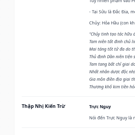
Tuy nhiên phạm vào Ph
- Tại Sửu là Đắc Địa, 
Chủy: Hỏa Hầu (con khỉ
“Chủy tinh tạo tác hữu 
Tam niên tất đinh chủ li
Mai táng tốt tử đa do t
Thủ định Dần niên tiện 
Tam tang bất chỉ giai d
Nhất nhân dược độc nhị
Gia môn điền địa giai t
Thương khố kim tiền hóa
Thập Nhị Kiến Trừ
Trực Nguy
Nói đến Trực Nguy là 