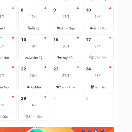
8
9
10
1/1
12/1
13/1
14/1
🐍
🐎
🐐
áp Thìn
Ất Tỵ
Bính Ngọ
Đinh Mùi
⭐
15
16
17
8/1
19/1
20/1
21/1
🐀
🐂
🐅
ân Hợi
Nhâm Tý
Quý Sửu
Giáp Dần
22
23
24
5/1
26/1
27/1
28/1
🐐
🐒
🐓
ậu Ngọ
Kỷ Mùi
Canh Thân
Tân Dậu
29
1
2
2/2
3/2
🐅
t Sửu
Bính Dần