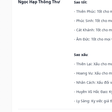
Ngọc Hạp Thông Thư
Sao tốt
:
- Thiên Phúc: Tốt cho m
- Phúc Sinh: Tốt cho mọ
- Cát Khánh: Tốt cho mọ
- Âm Đức: Tốt cho mọi 
Sao xấu
:
- Thiên Lại: Xấu cho mọ
- Hoang Vu: Xấu cho m
- Nhân Cách: Xấu đối vớ
- Huyền Vũ Hắc Đạo: Kỵ
- Ly Sàng: Kỵ việc giá t