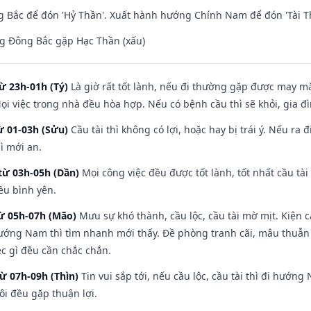
 Bắc để đón 'Hỷ Thần'. Xuất hành hướng Chính Nam để đón 'Tài T
g Đông Bắc gặp Hạc Thần (xấu)
ừ 23h-01h (Tý)
Là giờ rất tốt lành, nếu đi thường gặp được may mắ
ọi việc trong nhà đều hòa hợp. Nếu có bệnh cầu thì sẽ khỏi, gia 
ừ 01-03h (Sửu)
Cầu tài thì không có lợi, hoặc hay bị trái ý. Nếu ra 
ì mới an.
từ 03h-05h (Dần)
Mọi công việc đều được tốt lành, tốt nhất cầu t
ều bình yên.
từ 05h-07h (Mão)
Mưu sự khó thành, cầu lộc, cầu tài mờ mịt. Kiện c
hướng Nam thì tìm nhanh mới thấy. Đề phòng tranh cãi, mâu thuẫn
ệc gì đều cần chắc chắn.
từ 07h-09h (Thìn)
Tin vui sắp tới, nếu cầu lộc, cầu tài thì đi hướ
ôi đều gặp thuận lợi.