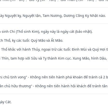
 Nguyệt kỵ, Nguyệt tận, Tam Nương, Dương Công Kỵ Nhật nào.
 sinh Chi (Thổ sinh Kim), ngày này là ngày cát (bảo nhật).
h Thổ, kỵ các tuổi: Quý Mão và Ất Mão.
 Thổ khắc với hành Thủy, ngoại trừ các tuổi: Đinh Mùi và Quý Hợi
 Thìn, tam hợp với Sửu và Tỵ thành Kim cục. Xung Mão, hình Dậu, h
nhị chủ tịnh vong” - Không nên tiến hành phá khoán để tránh cả 2
 tân chủ hữu thương” - Không nên tiến hành hội khách để tránh tân
gày Cát.