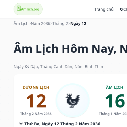
🗓️
Trang chủ
🔄
C
Amlich.org
Âm Lịch
>
Năm 2036
>
Tháng 2
>
Ngày 12
Âm Lịch Hôm Nay, N
Ngày Kỷ Dậu, Tháng Canh Dần, Năm Bính Thìn
DƯƠNG LỊCH
ÂM LỊCH
12
16
🐓
Tháng 2 Năm 2036
Tháng 1 Năm 20
☀️ Thứ Ba, Ngày 12 Tháng 2 Năm 2036