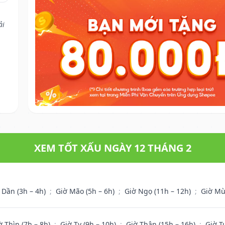
ải
XEM TỐT XẤU NGÀY 12 THÁNG 2
 Dần (3h – 4h)
;
Giờ Mão (5h – 6h)
;
Giờ Ngọ (11h – 12h)
;
Giờ Mù
ờ Thìn (7h – 8h)
;
Giờ Tỵ (9h – 10h)
;
Giờ Thân (15h – 16h)
;
Giờ T