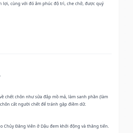
n lợi, cùng với đó âm phúc độ trì, che chở, được quý
.
ộc về chết chôn như sửa đắp mồ mả, làm sanh phần (làm
chôn cất người chết để tránh gặp điềm dữ.
 Sao Chủy Đăng Viên ở Dậu đem khởi động và thăng tiến.