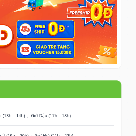
i (13h – 14h)
;
Giờ Dậu (17h – 18h)
uất (19h – 20h)
;
Giờ Hợi (21h – 22h)