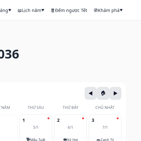
háng
📖
Lịch năm
🧧
Đếm ngược Tết
🧭
Khám phá
▼
▼
▼
036
 NĂM
THỨ SÁU
THỨ BẢY
CHỦ NHẬT
1
2
3
5/1
6/1
7/1
🐕
🐖
🐀
Mậu Tuất
Kỷ Hợi
Canh Tý