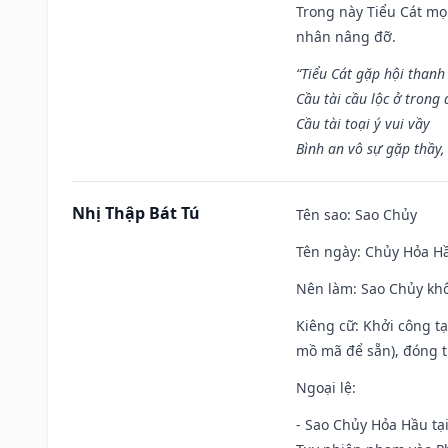
Trong này Tiểu Cát mọi
nhân nâng đỡ.
“Tiểu Cát gặp hội thanh
Cầu tài cầu lộc ở trong
Cầu tài toại ý vui vầy
Bình an vô sự gặp thầy,
Nhị Thập Bát Tú
Tên sao
: Sao Chủy
Tên ngày
: Chủy Hỏa Hầ
Nên làm
: Sao Chủy khô
Kiêng cữ
: Khởi công t
mồ mã để sẵn), đóng t
Ngoại lệ
:
- Sao Chủy Hỏa Hầu tại