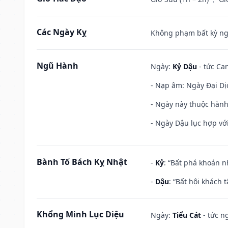
Các Ngày Kỵ
Không phạm bất kỳ ngày
Ngũ Hành
Ngày:
Kỷ Dậu
- tức Can
- Nạp âm: Ngày Đại Dịc
- Ngày này thuộc hành
- Ngày Dậu lục hợp với
Bành Tổ Bách Kỵ Nhật
-
Kỷ
: “Bất phá khoán 
-
Dậu
: “Bất hội khách
Khổng Minh Lục Diệu
Ngày:
Tiểu Cát
- tức n