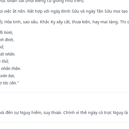
ục Đoạn Sát (mọi kiêng cữ giống như trên).
mọi việc ắt nên. Rất hợp với ngày Đinh Sửu và ngày Tân Sửu mọi tạo
): Hỏa tinh, sao xấu. Khắc Kỵ xây cất, thưa kiện, hay mai táng. Thi 
đồ hình,
nh đinh,
hử,
sát nhân.
o thử,
 nhân thân.
hoán bại,
 tác cần.”
nói đến sự Nguy hiểm, suy thoái. Chính vì thế ngày có trực Nguy l