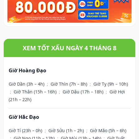
XEM TỐT XẤU NGÀY 4 THÁNG 8
Giờ Hoàng Đạo
Giờ Dần (3h – 4h)
;
Giờ Thìn (7h – 8h)
;
Giờ Tỵ (9h – 10h)
;
Giờ Thân (15h – 16h)
;
Giờ Dậu (17h – 18h)
;
Giờ Hợi
(21h – 22h)
Giờ Hắc Đạo
Giờ Tí (23h – 0h)
;
Giờ Sửu (1h – 2h)
;
Giờ Mão (5h – 6h)
;
Giờ Ngọ (11h – 12h)
;
Giờ Mùi (13h – 14h)
;
Giờ Tuất