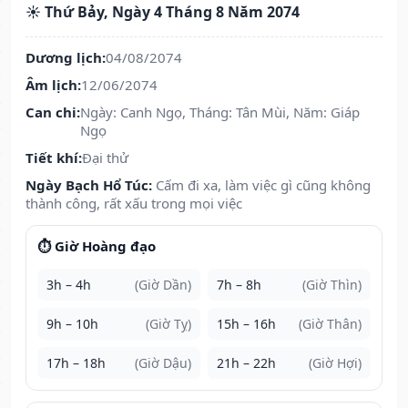
☀️ Thứ Bảy, Ngày 4 Tháng 8 Năm 2074
Dương lịch:
04/08/2074
Âm lịch:
12/06/2074
Can chi:
Ngày: Canh Ngọ, Tháng: Tân Mùi, Năm: Giáp
Ngọ
Tiết khí:
Đại thử
Ngày Bạch Hổ Túc:
Cấm đi xa, làm việc gì cũng không
thành công, rất xấu trong mọi việc
⏱️ Giờ Hoàng đạo
3h – 4h
(Giờ Dần)
7h – 8h
(Giờ Thìn)
9h – 10h
(Giờ Tỵ)
15h – 16h
(Giờ Thân)
17h – 18h
(Giờ Dậu)
21h – 22h
(Giờ Hợi)