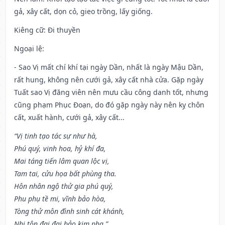
gả, xây cất, dọn cỏ, gieo trồng, lấy giống.
Kiêng cữ
: Đi thuyền
Ngoại lệ
:
- Sao Vị mất chí khí tại ngày Dần, nhất là ngày Mậu Dần,
rất hung, không nên cưới gả, xây cất nhà cửa. Gặp ngày
Tuất sao Vị đăng viên nên mưu cầu công danh tốt, nhưng
cũng phạm Phục Đoạn, do đó gặp ngày này nên kỵ chôn
cất, xuất hành, cưới gả, xây cất...
“Vị tinh tạo tác sự như hà,
Phú quý, vinh hoa, hỷ khí đa,
Mai táng tiến lâm quan lộc vị,
Tam tai, cửu họa bất phùng tha.
Hôn nhân ngộ thử gia phú quý,
Phu phụ tề mi, vĩnh bảo hòa,
Tòng thử môn đình sinh cát khánh,
Nhi tôn đại đại bảo kim pha.”