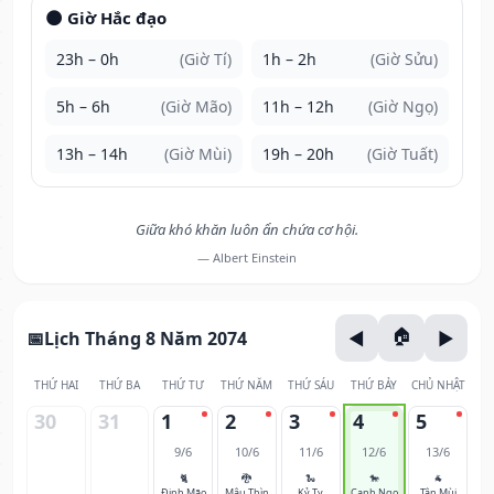
🌑 Giờ Hắc đạo
23h – 0h
(Giờ Tí)
1h – 2h
(Giờ Sửu)
5h – 6h
(Giờ Mão)
11h – 12h
(Giờ Ngọ)
13h – 14h
(Giờ Mùi)
19h – 20h
(Giờ Tuất)
Giữa khó khăn luôn ẩn chứa cơ hội.
— Albert Einstein
Lịch Tháng 8 Năm 2074
THỨ HAI
THỨ BA
THỨ TƯ
THỨ NĂM
THỨ SÁU
THỨ BẢY
CHỦ NHẬT
30
31
1
2
3
4
5
9/6
10/6
11/6
12/6
13/6
🐈
🐉
🐍
🐎
🐐
Đinh Mão
Mậu Thìn
Kỷ Tỵ
Canh Ngọ
Tân Mùi