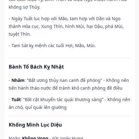
không sợ Thủy.
- Ngày Tuất lục hợp với Mão, tam hợp với Dần và Ngọ
thành Hỏa cục. Xung Thìn, hình Mùi, hại Dậu, phá Mùi,
tuyệt Thìn.
- Tam Sát kỵ mệnh các tuổi Hợi, Mão, Mùi.
Bành Tổ Bách Kỵ Nhật
-
Nhâm
: “Bất ương thủy nan canh đê phòng” - Không nên
tiến hành tháo nước để tránh khó canh phòng đê điều
-
Tuất
: “Bất cật khuyển tác quái thượng sàng” - Không nên
ăn chó, quỉ quái lên giường
Khổng Minh Lục Diệu
Ngày:
Không Vong
- tức ngày Hung.