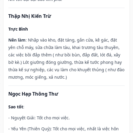
Thập Nhị Kiến Trừ
Trực Bình
Nên làm
: Nhập vào kho, đặt táng, gắn cửa, kê gác, đặt
yên chỗ máy, sửa chữa làm tàu, khai trương tàu thuyền,
các việc bồi đắp thêm ( như bồi bùn, đắp đất, lót đá, xây
bờ kè.) Lót giường đóng giường, thừa kế tước phong hay
thừa kế sự nghiệp, các vụ làm cho khuyết thủng ( như đào
mương, móc giếng, xả nước.)
Ngọc Hạp Thông Thư
Sao tốt
:
- Nguyệt Giải: Tốt cho mọi việc.
- Yếu Yên (Thiên Quý): Tốt cho mọi việc, nhất là việc hôn