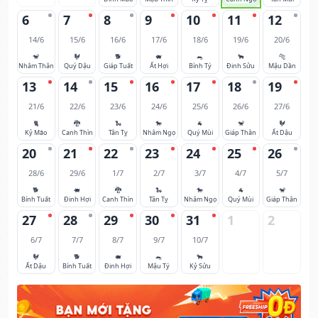
6
7
8
9
10
11
12
14/6
15/6
16/6
17/6
18/6
19/6
20/6
🐒
🐓
🐕
🐖
🐀
🐂
🐅
Nhâm Thân
Quý Dậu
Giáp Tuất
Ất Hợi
Bính Tý
Đinh Sửu
Mậu Dần
13
14
15
16
17
18
19
21/6
22/6
23/6
24/6
25/6
26/6
27/6
🐈
🐉
🐍
🐎
🐐
🐒
🐓
Kỷ Mão
Canh Thìn
Tân Tỵ
Nhâm Ngọ
Quý Mùi
Giáp Thân
Ất Dậu
20
21
22
23
24
25
26
28/6
29/6
1/7
2/7
3/7
4/7
5/7
🐕
🐖
🐉
🐍
🐎
🐐
🐒
Bính Tuất
Đinh Hợi
Canh Thìn
Tân Tỵ
Nhâm Ngọ
Quý Mùi
Giáp Thân
27
28
29
30
31
1
2
6/7
7/7
8/7
9/7
10/7
🐓
🐕
🐖
🐀
🐂
Ất Dậu
Bính Tuất
Đinh Hợi
Mậu Tý
Kỷ Sửu