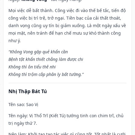
Mọi việc dễ bất thành. Công việc đi vào thế bế tắc, tiến độ
công việc bị trì trệ, trở ngại. Tiền bạc của cải thất thoát,
danh vọng cũng uy tín bị giảm xuống. Là một ngày xấu về
mọi mặt, nên tránh để hạn chế mưu sự khó thành công
như ý.
“Không Vong gặp quẻ khẩn cần
Bệnh tật khẩn thiết chẳng làm được chi
Không thì ôn tiểu thê nhi
Không thì trộm cắp phân ly bất tường.”
Nhị Thập Bát Tú
Tên sao
: Sao Vị
Tên ngày
: Vị Thổ Trĩ (Kiết Tú) tướng tinh con chim trĩ, chủ
trị ngày thứ 7.
Nên làm
: Khởi tạo tạo tác việc gì cũng tốt. Tốt nhất là cưới