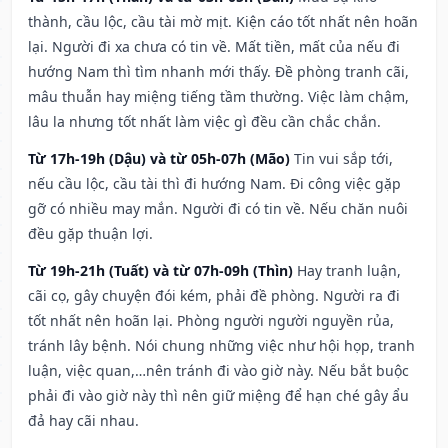
thành, cầu lộc, cầu tài mờ mịt. Kiện cáo tốt nhất nên hoãn
lại. Người đi xa chưa có tin về. Mất tiền, mất của nếu đi
hướng Nam thì tìm nhanh mới thấy. Đề phòng tranh cãi,
mâu thuẫn hay miệng tiếng tầm thường. Việc làm chậm,
lâu la nhưng tốt nhất làm việc gì đều cần chắc chắn.
Từ 17h-19h (Dậu) và từ 05h-07h (Mão)
Tin vui sắp tới,
nếu cầu lộc, cầu tài thì đi hướng Nam. Đi công việc gặp
gỡ có nhiều may mắn. Người đi có tin về. Nếu chăn nuôi
đều gặp thuận lợi.
Từ 19h-21h (Tuất) và từ 07h-09h (Thìn)
Hay tranh luận,
cãi cọ, gây chuyện đói kém, phải đề phòng. Người ra đi
tốt nhất nên hoãn lại. Phòng người người nguyền rủa,
tránh lây bệnh. Nói chung những việc như hội họp, tranh
luận, việc quan,…nên tránh đi vào giờ này. Nếu bắt buộc
phải đi vào giờ này thì nên giữ miệng để hạn ché gây ẩu
đả hay cãi nhau.