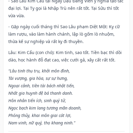
- Sao Lâu Kim Cẩu tại Ngày Dậu Đăng Viên ý nghĩa tạo tác
đại lợi. Tại Tỵ gọi là Nhập Trù nên rất tốt. Tại Sửu thì tốt
vừa vừa.
- Gặp ngày cuối tháng thì Sao Lâu phạm Diệt Một: Kỵ cữ
làm rượu, vào làm hành chánh, lập lò gốm lò nhuộm,
thừa kế sự nghiệp và rất kỵ đi thuyền.
Lâu: Kim Cẩu (con chó): Kim tinh, sao tốt. Tiền bạc thì dồi
dào, học hành đỗ đạt cao, việc cưới gả, xây cất rất tốt.
“Lâu tinh thụ trụ, khởi môn đình,
Tài vượng, gia hòa, sự sự hưng,
Ngoại cảnh, tiền tài bách nhật tiến,
Nhất gia huynh đệ bá thanh danh.
Hôn nhân tiến ích, sinh quý tử,
Ngọc bạch kim lang tương mãn doanh,
Phóng thủy, khai môn giai cát lợi,
Nam vinh, nữ quý, thọ khang ninh.”