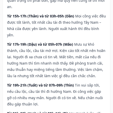
quan trọng thì phải đòn, gặp ma quỷ nên cúng tế thì mới
an.
Từ 15h-17h (Thân) và từ 03h-05h (Dần)
Mọi công việc đều
được tốt lành, tốt nhất cầu tài đi theo hướng Tây Nam –
Nhà cửa được yên lành. Người xuất hành thì đều bình
yên.
Từ 17h-19h (Dậu) và từ 05h-07h (Mão)
Mưu sự khó
thành, cầu lộc, cầu tài mờ mịt. Kiện cáo tốt nhất nên hoãn
lại. Người đi xa chưa có tin về. Mất tiền, mất của nếu đi
hướng Nam thì tìm nhanh mới thấy. Đề phòng tranh cãi,
mâu thuẫn hay miệng tiếng tầm thường. Việc làm chậm,
lâu la nhưng tốt nhất làm việc gì đều cần chắc chắn.
Từ 19h-21h (Tuất) và từ 07h-09h (Thìn)
Tin vui sắp tới,
nếu cầu lộc, cầu tài thì đi hướng Nam. Đi công việc gặp
gỡ có nhiều may mắn. Người đi có tin về. Nếu chăn nuôi
đều gặp thuận lợi.