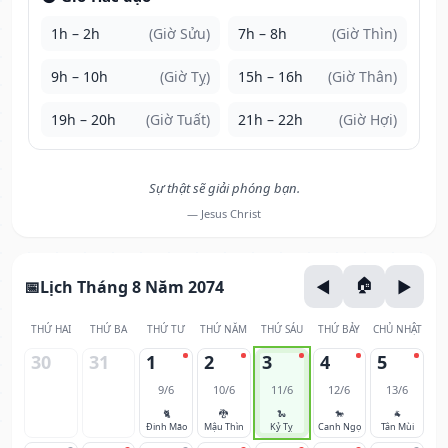
1h – 2h
(Giờ Sửu)
7h – 8h
(Giờ Thìn)
9h – 10h
(Giờ Tỵ)
15h – 16h
(Giờ Thân)
19h – 20h
(Giờ Tuất)
21h – 22h
(Giờ Hợi)
Sự thật sẽ giải phóng bạn.
— Jesus Christ
Lịch Tháng 8 Năm 2074
THỨ HAI
THỨ BA
THỨ TƯ
THỨ NĂM
THỨ SÁU
THỨ BẢY
CHỦ NHẬT
30
31
1
2
3
4
5
9/6
10/6
11/6
12/6
13/6
🐈
🐉
🐍
🐎
🐐
Đinh Mão
Mậu Thìn
Kỷ Tỵ
Canh Ngọ
Tân Mùi