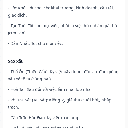
- Lộc Khố: Tốt cho việc khai trương, kinh doanh, cầu tài,
giao dịch.
- Tục Thế: Tốt cho mọi việc, nhất là việc hôn nhân giá thú
(cưới xin).
- Dân Nhật: Tốt cho mọi việc.
Sao xấu
:
- Thổ Ôn (Thiên Cẩu): Kỵ việc xây dựng, đào ao, đào giếng,
xấu về tế tự (cúng bái).
- Hoả Tai: Xấu đối với việc làm nhà, lợp nhà.
- Phi Ma Sát (Tai Sát): Kiêng kỵ giá thú (cưới hỏi), nhập
trạch.
- Câu Trận Hắc Đạo: Kỵ việc mai táng.