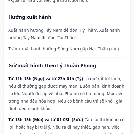
- Quả Tú: Xấu với việc giá thú (cưới hỏi).
Hướng xuất hành
Xuất hành hướng Tây Nam để đón 'Hỷ Thần'. Xuất hành
hướng Tây Nam để đón 'Tài Thần'.
Tránh xuất hành hướng Đông Nam gặp Hạc Thần (xấu)
Giờ xuất hành Theo Lý Thuần Phong
Từ 11h-13h (Ngọ) và từ 23h-01h (Tý)
Là giờ rất tốt lành,
nếu đi thường gặp được may mắn. Buôn bán, kinh doanh
có lời. Người đi sắp về nhà. Phụ nữ có tin mừng. Mọi việc
trong nhà đều hòa hợp. Nếu có bệnh cầu thì sẽ khỏi, gia
đình đều mạnh khỏe.
Từ 13h-15h (Mùi) và từ 01-03h (Sửu)
Cầu tài thì không có
lợi, hoặc hay bị trái ý. Nếu ra đi hay thiệt, gặp nạn, việc