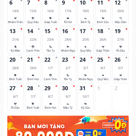
6
7
8
9
10
11
12
14/6
15/6
16/6
17/6
18/6
19/6
20/6
🐒
🐓
🐕
🐖
🐀
🐂
🐅
Nhâm Thân
Quý Dậu
Giáp Tuất
Ất Hợi
Bính Tý
Đinh Sửu
Mậu Dần
13
14
15
16
17
18
19
21/6
22/6
23/6
24/6
25/6
26/6
27/6
🐈
🐉
🐍
🐎
🐐
🐒
🐓
Kỷ Mão
Canh Thìn
Tân Tỵ
Nhâm Ngọ
Quý Mùi
Giáp Thân
Ất Dậu
20
21
22
23
24
25
26
28/6
29/6
1/7
2/7
3/7
4/7
5/7
🐕
🐖
🐉
🐍
🐎
🐐
🐒
Bính Tuất
Đinh Hợi
Canh Thìn
Tân Tỵ
Nhâm Ngọ
Quý Mùi
Giáp Thân
27
28
29
30
31
1
2
6/7
7/7
8/7
9/7
10/7
🐓
🐕
🐖
🐀
🐂
Ất Dậu
Bính Tuất
Đinh Hợi
Mậu Tý
Kỷ Sửu