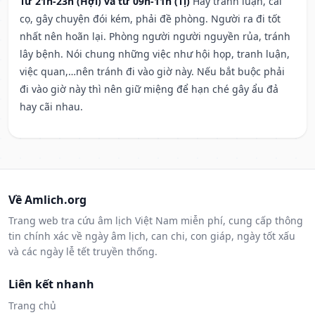
Từ 21h-23h (Hợi) và từ 09h-11h (Tị)
Hay tranh luận, cãi
cọ, gây chuyện đói kém, phải đề phòng. Người ra đi tốt
nhất nên hoãn lại. Phòng người người nguyền rủa, tránh
lây bệnh. Nói chung những việc như hội họp, tranh luận,
việc quan,…nên tránh đi vào giờ này. Nếu bắt buộc phải
đi vào giờ này thì nên giữ miệng để hạn ché gây ẩu đả
hay cãi nhau.
Về Amlich.org
Trang web tra cứu âm lịch Việt Nam miễn phí, cung cấp thông
tin chính xác về ngày âm lịch, can chi, con giáp, ngày tốt xấu
và các ngày lễ tết truyền thống.
Liên kết nhanh
Trang chủ