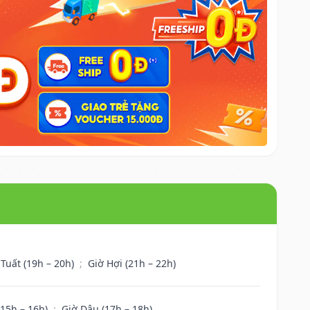
 Tuất (19h – 20h)
;
Giờ Hợi (21h – 22h)
(15h – 16h)
;
Giờ Dậu (17h – 18h)