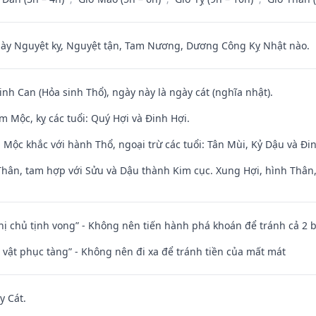
 Nguyệt kỵ, Nguyệt tận, Tam Nương, Dương Công Kỵ Nhật nào.
sinh Can (Hỏa sinh Thổ), ngày này là ngày cát (nghĩa nhật).
 Mộc, kỵ các tuổi: Quý Hợi và Đinh Hợi.
 Mộc khắc với hành Thổ, ngoại trừ các tuổi: Tân Mùi, Kỷ Dậu và Đ
Thân, tam hợp với Sửu và Dậu thành Kim cục. Xung Hợi, hình Thân, 
nhị chủ tịnh vong” - Không nên tiến hành phá khoán để tránh cả 2
ài vật phục tàng” - Không nên đi xa để tránh tiền của mất mát
y Cát.