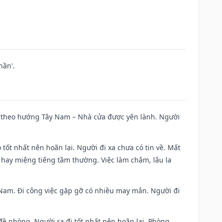
hần'.
 đi theo hướng Tây Nam – Nhà cửa được yên lành. Người
 tốt nhất nên hoãn lại. Người đi xa chưa có tin về. Mất
 hay miệng tiếng tầm thường. Việc làm chậm, lâu la
ng Nam. Đi công việc gặp gỡ có nhiều may mắn. Người đi
 đề phòng. Người ra đi tốt nhất nên hoãn lại. Phòng