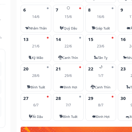
🌕
6
7
8
9
14/6
15/6
16/6
1
ọ
🐒
🐓
🐕
🐖
Nhâm Thân
Quý Dậu
Giáp Tuất
,
13
14
15
16
21/6
22/6
23/6
2
🐈
🐉
🐍
🐎
Kỷ Mão
Canh Thìn
Tân Tỵ
Nh
🌙
20
21
22
23
28/6
29/6
1/7
🐕
🐖
🐉
🐍
Bính Tuất
Đinh Hợi
Canh Thìn
T
27
28
29
30
6/7
7/7
8/7
🐓
🐕
🐖
🐀
Ất Dậu
Bính Tuất
Đinh Hợi
M