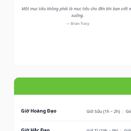
Một mục tiêu không phải là mục tiêu cho đến khi bạn viết 
xuống.
— Brian Tracy
Giờ Hoàng Đạo
Giờ Sửu (1h – 2h)
;
Gi
Giờ Hắc Đạo
Giờ Tí (23h – 0h)
;
Giờ