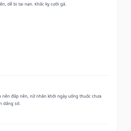
ên, dễ bị tai nạn. Khắc kỵ cưới gả.
, san nền đắp nền, nữ nhân khởi ngày uống thuốc chưa
n dâng sớ.