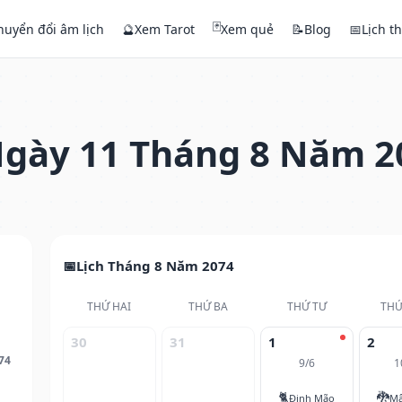
🃏
huyển đổi âm lịch
🔮
Xem Tarot
Xem quẻ
📝
Blog
📅
Lịch t
gày 11 Tháng 8 Năm 2
Lịch Tháng 8 Năm 2074
THỨ HAI
THỨ BA
THỨ TƯ
THỨ
30
31
1
2
74
9/6
1
🐈
🐉
Đinh Mão
Mậ