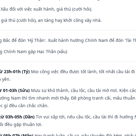
ấu đối với việc xuất hành, giá thú (cưới hỏi).
 giá thú (cưới hỏi), an táng hay khởi công xây nhà.
 Bắc để đón 'Hỷ Thần'. Xuất hành hướng Chính Nam để đón 'Tài T
g Chính Nam gặp Hạc Thần (xấu)
ừ 23h-01h (Tý)
Mọi công việc đều được tốt lành, tốt nhất cầu tài
h yên.
ừ 01-03h (Sửu)
Mưu sự khó thành, cầu lộc, cầu tài mờ mịt. Kiện cáo
hướng Nam thì tìm nhanh mới thấy. Đề phòng tranh cãi, mâu thuẫn
ệc gì đều cần chắc chắn.
từ 03h-05h (Dần)
Tin vui sắp tới, nếu cầu lộc, cầu tài thì đi hướ
ôi đều gặp thuận lợi.
từ 05h-07h (Mão)
Hay tranh luận, cãi cọ, gây chuyện đói kém, phải