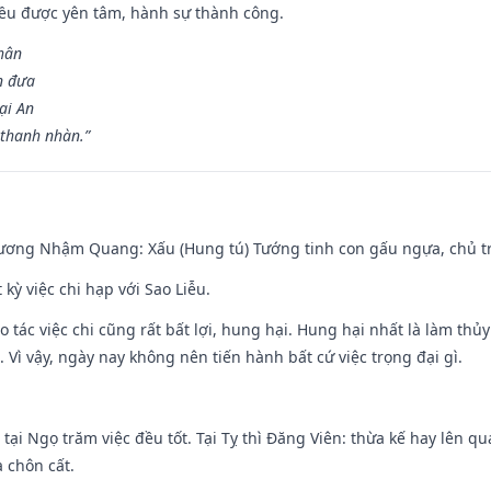
 đều được yên tâm, hành sự thành công.
hân
n đưa
ại An
 thanh nhàn.”
hương Nhậm Quang: Xấu (Hung tú) Tướng tinh con gấu ngựa, chủ tr
 kỳ việc chi hạp với Sao Liễu.
o tác việc chi cũng rất bất lợi, hung hại. Hung hại nhất là làm thủy
 Vì vậy, ngày nay không nên tiến hành bất cứ việc trọng đại gì.
tại Ngọ trăm việc đều tốt. Tại Tỵ thì Đăng Viên: thừa kế hay lên qua
à chôn cất.