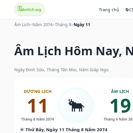
🗓️
Trang chủ
🔄
C
Amlich.org
Âm Lịch
>
Năm 2074
>
Tháng 8
>
Ngày 11
Âm Lịch Hôm Nay, N
Ngày Đinh Sửu, Tháng Tân Mùi, Năm Giáp Ngọ
DƯƠNG LỊCH
ÂM LỊCH
11
19
🐂
Tháng 8 Năm 2074
Tháng 6 Năm 20
☀️ Thứ Bảy, Ngày 11 Tháng 8 Năm 2074