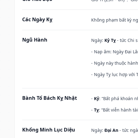
Các Ngày Kỵ
Không phạm bất kỳ ngày
Ngũ Hành
Ngày:
Kỷ Tỵ
- tức Chi 
- Nạp âm: Ngày Đại Lâm
- Ngày này thuộc hành
- Ngày Tỵ lục hợp với 
Bành Tổ Bách Kỵ Nhật
-
Kỷ
: “Bất phá khoán 
-
Tỵ
: “Bất viễn hành t
Khổng Minh Lục Diệu
Ngày:
Đại An
- tức ngà