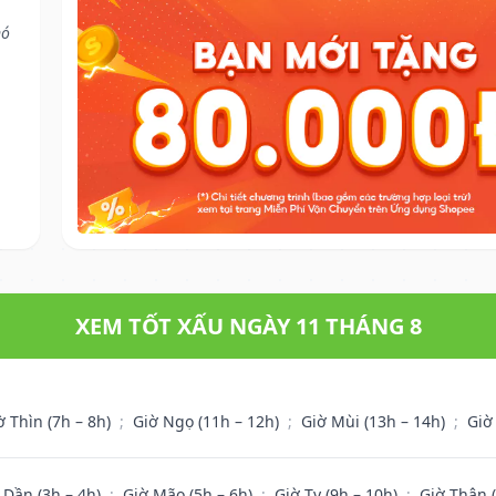
nó
XEM TỐT XẤU NGÀY 11 THÁNG 8
ờ Thìn (7h – 8h)
;
Giờ Ngọ (11h – 12h)
;
Giờ Mùi (13h – 14h)
;
Giờ
 Dần (3h – 4h)
;
Giờ Mão (5h – 6h)
;
Giờ Tỵ (9h – 10h)
;
Giờ Thân 