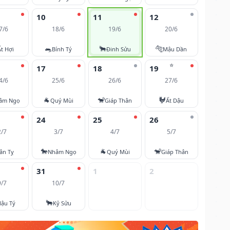
10
11
12
7/6
18/6
19/6
20/6
🐀
🐂
🐅
Ất Hợi
Bính Tý
Đinh Sửu
Mậu Dần
⭐
17
18
19
4/6
25/6
26/6
27/6
🐐
🐒
🐓
âm Ngọ
Quý Mùi
Giáp Thân
Ất Dậu
24
25
26
2/7
3/7
4/7
5/7
🐎
🐐
🐒
ân Tỵ
Nhâm Ngọ
Quý Mùi
Giáp Thân
31
1
2
9/7
10/7
🐂
ậu Tý
Kỷ Sửu