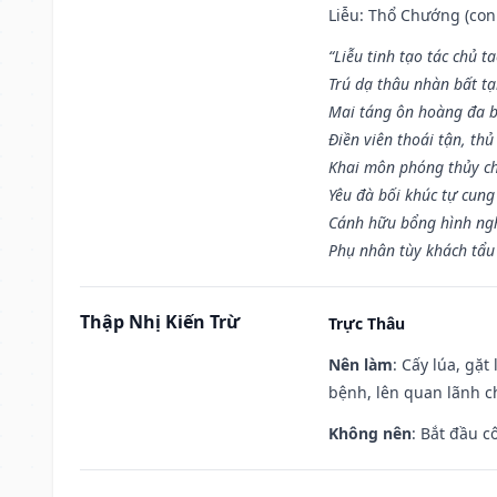
Liễu: Thổ Chướng (con 
“Liễu tinh tạo tác chủ t
Trú dạ thâu nhàn bất t
Mai táng ôn hoàng đa b
Điền viên thoái tận, thủ
Khai môn phóng thủy ch
Yêu đà bối khúc tự cung
Cánh hữu bổng hình ngh
Phụ nhân tùy khách tẩu
Thập Nhị Kiến Trừ
Trực Thâu
Nên làm
: Cấy lúa, gặ
bệnh, lên quan lãnh c
Không nên
: Bắt đầu cô