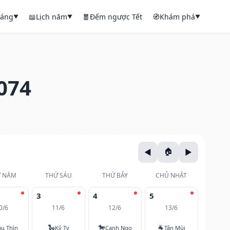
háng
📖
Lịch năm
🧧
Đếm ngược Tết
🧭
Khám phá
▼
▼
▼
074
 NĂM
THỨ SÁU
THỨ BẢY
CHỦ NHẬT
3
4
5
0/6
11/6
12/6
13/6
🐍
🐎
🐐
u Thìn
Kỷ Tỵ
Canh Ngọ
Tân Mùi