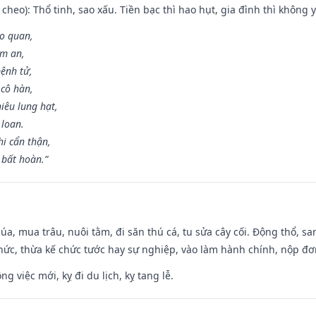
cheo): Thổ tinh, sao xấu. Tiền bạc thì hao hụt, gia đình thì không y
ao quan,
ạm an,
ệnh tử,
 cô hàn,
iêu lung hạt,
 loan.
i cẩn thận,
 bất hoàn.”
t lúa, mua trâu, nuôi tằm, đi săn thú cá, tu sửa cây cối. Động thổ
hức, thừa kế chức tước hay sự nghiệp, vào làm hành chính, nộp đơ
ng việc mới, kỵ đi du lịch, kỵ tang lễ.