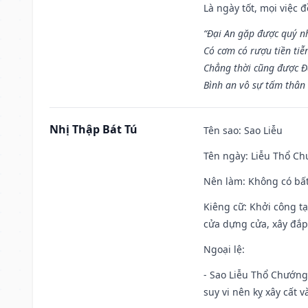
Là ngày tốt, mọi việc
“Đại An gặp được quý n
Có cơm có rượu tiền tiễ
Chẳng thời cũng được Đ
Bình an vô sự tấm thân
Nhị Thập Bát Tú
Tên sao
: Sao Liễu
Tên ngày
: Liễu Thổ C
Nên làm
: Không có bất
Kiêng cữ
: Khởi công tạ
cửa dựng cửa, xây đắp.
Ngoại lệ
:
- Sao Liễu Thổ Chướng 
suy vi nên kỵ xây cất v