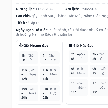
Dương lịch:
11/08/2074
Âm lịch:
19/06/2074
Can chi:
Ngày: Đinh Sửu, Tháng: Tân Mùi, Năm: Giáp Ng
Tiết khí:
Lập thu
Ngày Bạch Hổ Kiếp:
Xuất hành, cầu tài được như ý muốn
đi hướng Nam và Bắc rất thuận lợi
⏱️ Giờ Hoàng đạo
🌑 Giờ Hắc đạo
23h –
(Giờ
3h –
(Giờ
1h –
(Giờ
7h –
(Giờ
0h
Tí)
4h
Dần)
2h
Sửu)
8h
Thìn)
5h –
(Giờ
9h –
(Giờ
11h
(Giờ
13h
(Giờ
6h
Mão)
10h
Tỵ)
–
Ngọ)
–
Mùi)
12h
14h
15h
(Giờ
17h
(Giờ
–
Thân)
–
Dậu)
19h
(Giờ
21h
(Giờ
16h
18h
–
Tuất)
–
Hợi)
20h
22h