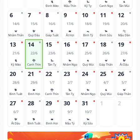
🐈
🐉
🐍
🐎
🐐
Đinh Mão
Mậu Thìn
Kỷ Tỵ
Canh Ngọ
Tân Mùi
6
7
8
9
10
11
12
14/6
15/6
16/6
17/6
18/6
19/6
20/6
🐒
🐓
🐕
🐖
🐀
🐂
🐅
Nhâm Thân
Quý Dậu
Giáp Tuất
Ất Hợi
Bính Tý
Đinh Sửu
Mậu Dần
13
14
15
16
17
18
19
21/6
22/6
23/6
24/6
25/6
26/6
27/6
🐈
🐉
🐍
🐎
🐐
🐒
🐓
Kỷ Mão
Canh Thìn
Tân Tỵ
Nhâm Ngọ
Quý Mùi
Giáp Thân
Ất Dậu
20
21
22
23
24
25
26
28/6
29/6
1/7
2/7
3/7
4/7
5/7
🐕
🐖
🐉
🐍
🐎
🐐
🐒
Bính Tuất
Đinh Hợi
Canh Thìn
Tân Tỵ
Nhâm Ngọ
Quý Mùi
Giáp Thân
27
28
29
30
31
1
2
6/7
7/7
8/7
9/7
10/7
🐓
🐕
🐖
🐀
🐂
Ất Dậu
Bính Tuất
Đinh Hợi
Mậu Tý
Kỷ Sửu