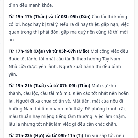
đình đều mạnh khỏe.
Từ 15h-17h (Thân) và từ 03h-05h (Dần)
Cầu tài thì không
có lợi, hoặc hay bị trái ý. Nếu ra đi hay thiệt, gặp nạn, việc
quan trọng thì phải đòn, gặp ma quỷ nên cúng tế thì mới
an.
Từ 17h-19h (Dậu) và từ 05h-07h (Mão)
Mọi công việc đều
được tốt lành, tốt nhất cầu tài đi theo hướng Tây Nam –
Nhà cửa được yên lành. Người xuất hành thì đều bình
yên.
Từ 19h-21h (Tuất) và từ 07h-09h (Thìn)
Mưu sự khó
thành, cầu lộc, cầu tài mờ mịt. Kiện cáo tốt nhất nên hoãn
lại. Người đi xa chưa có tin về. Mất tiền, mất của nếu đi
hướng Nam thì tìm nhanh mới thấy. Đề phòng tranh cãi,
mâu thuẫn hay miệng tiếng tầm thường. Việc làm chậm,
lâu la nhưng tốt nhất làm việc gì đều cần chắc chắn.
Từ 21h-23h (Hợi) và từ 09h-11h (Tị)
Tin vui sắp tới, nếu