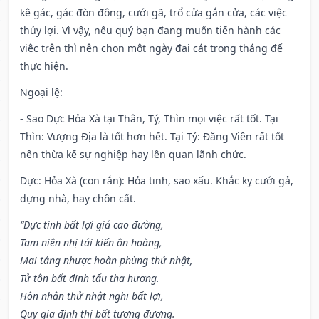
kê gác, gác đòn đông, cưới gã, trổ cửa gắn cửa, các việc
thủy lợi. Vì vậy, nếu quý bạn đang muốn tiến hành các
việc trên thì nên chọn một ngày đại cát trong tháng để
thực hiện.
Ngoại lệ
:
- Sao Dực Hỏa Xà tại Thân, Tý, Thìn mọi việc rất tốt. Tại
Thìn: Vượng Địa là tốt hơn hết. Tại Tý: Đăng Viên rất tốt
nên thừa kế sự nghiệp hay lên quan lãnh chức.
Dực: Hỏa Xà (con rắn): Hỏa tinh, sao xấu. Khắc kỵ cưới gả,
dựng nhà, hay chôn cất.
“Dực tinh bất lợi giá cao đường,
Tam niên nhị tái kiến ôn hoàng,
Mai táng nhược hoàn phùng thử nhật,
Tử tôn bất định tẩu tha hương.
Hôn nhân thử nhật nghi bất lợi,
Quy gia định thị bất tương đương.