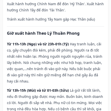
Xuất hành hướng Chính Nam để đón 'Hỷ Thần'. Xuất hành
hướng Chính Tây để đón 'Tài Thần'.
Tránh xuất hành hướng Tây Nam gặp Hạc Thần (xấu)
Giờ xuất hành Theo Lý Thuần Phong
Từ 11h-13h (Ngọ) và từ 23h-01h (Tý)
Hay tranh luận, cãi
cọ, gây chuyện đói kém, phải đề phòng. Người ra đi tốt
nhất nên hoãn lại. Phòng người người nguyền rủa, tránh
lây bệnh. Nói chung những việc như hội họp, tranh luận,
việc quan,…nên tránh đi vào giờ này. Nếu bắt buộc phải
đi vào giờ này thì nên giữ miệng để hạn ché gây ẩu đả
hay cãi nhau.
Từ 13h-15h (Mùi) và từ 01-03h (Sửu)
Là giờ rất tốt lành,
nếu đi thường gặp được may mắn. Buôn bán, kinh doanh
có lời. Người đi sắp về nhà. Phụ nữ có tin mừng. Mọi việc
trong nhà đều hòa hợp. Nếu có bệnh cầu thì sẽ khỏi, gia