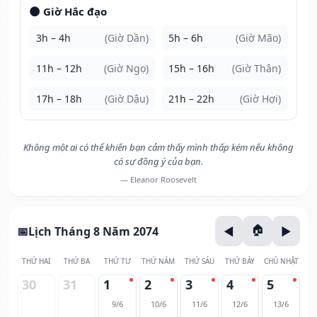
🌑 Giờ Hắc đạo
3h – 4h
(Giờ Dần)
5h – 6h
(Giờ Mão)
11h – 12h
(Giờ Ngọ)
15h – 16h
(Giờ Thân)
17h – 18h
(Giờ Dậu)
21h – 22h
(Giờ Hợi)
Không một ai có thể khiến bạn cảm thấy mình thấp kém nếu không
có sự đồng ý của bạn.
— Eleanor Roosevelt
Lịch Tháng 8 Năm 2074
THỨ HAI
THỨ BA
THỨ TƯ
THỨ NĂM
THỨ SÁU
THỨ BẢY
CHỦ NHẬT
30
31
1
2
3
4
5
9/6
10/6
11/6
12/6
13/6