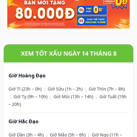
XEM TỐT XẤU NGÀY 14 THÁNG 8
Giờ Hoàng Đạo
Giờ Tí (23h – 0h)
;
Giờ Sửu (1h – 2h)
;
Giờ Thìn (7h – 8h)
;
Giờ Tỵ (9h – 10h)
;
Giờ Mùi (13h – 14h)
;
Giờ Tuất (19h
– 20h)
Giờ Hắc Đạo
Giờ Dần (3h – 4h)
;
Giờ Mão (5h – 6h)
;
Giờ Ngọ (11h –