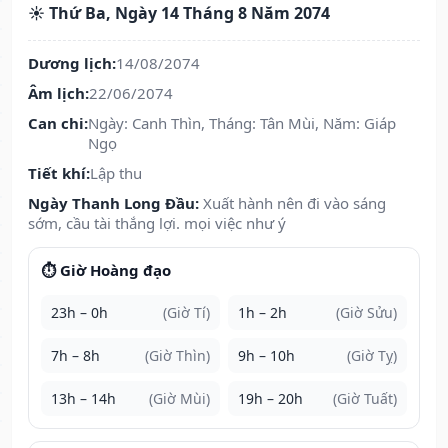
☀️ Thứ Ba, Ngày 14 Tháng 8 Năm 2074
Dương lịch:
14/08/2074
Âm lịch:
22/06/2074
Can chi:
Ngày: Canh Thìn, Tháng: Tân Mùi, Năm: Giáp
Ngọ
Tiết khí:
Lập thu
Ngày Thanh Long Đầu:
Xuất hành nên đi vào sáng
sớm, cầu tài thắng lợi. mọi việc như ý
⏱️ Giờ Hoàng đạo
23h – 0h
(Giờ Tí)
1h – 2h
(Giờ Sửu)
7h – 8h
(Giờ Thìn)
9h – 10h
(Giờ Tỵ)
13h – 14h
(Giờ Mùi)
19h – 20h
(Giờ Tuất)