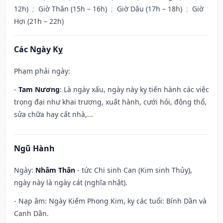
12h)
;
Giờ Thân (15h – 16h)
;
Giờ Dậu (17h – 18h)
;
Giờ
Hợi (21h – 22h)
Các Ngày Kỵ
Phạm phải ngày:
-
Tam Nương
: Là ngày xấu, ngày này kỵ tiến hành các việc
trọng đại như khai trương, xuất hành, cưới hỏi, động thổ,
sửa chữa hay cất nhà,...
Ngũ Hành
Ngày:
Nhâm Thân
- tức Chi sinh Can (Kim sinh Thủy),
ngày này là ngày cát (nghĩa nhật).
- Nạp âm: Ngày Kiếm Phong Kim, kỵ các tuổi: Bính Dần và
Canh Dần.