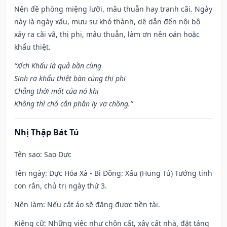
Nên đề phòng miệng lưỡi, mâu thuẫn hay tranh cãi. Ngày
này là ngày xấu, mưu sự khó thành, dễ dẫn đến nội bộ
xảy ra cãi vã, thị phi, mâu thuẫn, làm ơn nên oán hoặc
khẩu thiệt.
“Xích Khẩu là quả bần cùng
Sinh ra khẩu thiệt bàn cùng thị phi
Chẳng thời mất của nó khi
Không thì chó cắn phân ly vợ chồng.”
Nhị Thập Bát Tú
Tên sao
: Sao Dực
Tên ngày
: Dực Hỏa Xà - Bi Đồng: Xấu (Hung Tú) Tướng tinh
con rắn, chủ trị ngày thứ 3.
Nên làm
: Nếu cắt áo sẽ đặng được tiền tài.
Kiêng cữ
: Những việc như chôn cất, xây cất nhà, đặt táng