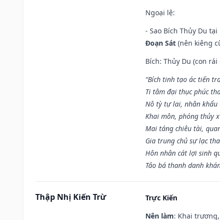
Ngoại lệ
:
- Sao Bích Thủy Du tạ
Đoạn Sát
(nên kiêng cữ
Bích: Thủy Du (con rái
“Bích tinh tạo ác tiến t
Ti tâm đại thục phúc tha
Nô tỳ tự lai, nhân khẩu 
Khai môn, phóng thủy x
Mai táng chiêu tài, qua
Gia trung chủ sự lạc th
Hôn nhân cát lợi sinh q
Tảo bá thanh danh khán 
Thập Nhị Kiến Trừ
Trực Kiến
Nên làm
: Khai trương,