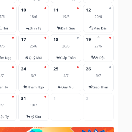
10
11
12
7/6
18/6
19/6
20/6
🐀
🐂
🐅
Ất Hợi
Bính Tý
Đinh Sửu
Mậu Dần
⭐
17
18
19
4/6
25/6
26/6
27/6
🐐
🐒
🐓
âm Ngọ
Quý Mùi
Giáp Thân
Ất Dậu
24
25
26
2/7
3/7
4/7
5/7
🐎
🐐
🐒
ân Tỵ
Nhâm Ngọ
Quý Mùi
Giáp Thân
31
1
2
9/7
10/7
🐂
ậu Tý
Kỷ Sửu