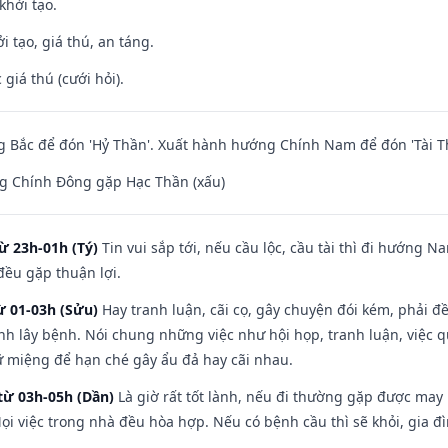
khởi tạo.
i tạo, giá thú, an táng.
giá thú (cưới hỏi).
 Bắc để đón 'Hỷ Thần'. Xuất hành hướng Chính Nam để đón 'Tài T
g Chính Đông gặp Hạc Thần (xấu)
ừ 23h-01h (Tý)
Tin vui sắp tới, nếu cầu lộc, cầu tài thì đi hướng 
đều gặp thuận lợi.
ừ 01-03h (Sửu)
Hay tranh luận, cãi cọ, gây chuyện đói kém, phải đ
nh lây bệnh. Nói chung những việc như hội họp, tranh luận, việc q
iữ miệng để hạn ché gây ẩu đả hay cãi nhau.
từ 03h-05h (Dần)
Là giờ rất tốt lành, nếu đi thường gặp được may
ọi việc trong nhà đều hòa hợp. Nếu có bệnh cầu thì sẽ khỏi, gia 