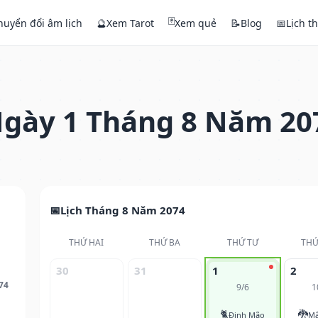
🃏
huyển đổi âm lịch
🔮
Xem Tarot
Xem quẻ
📝
Blog
📅
Lịch t
gày 1 Tháng 8 Năm 20
Lịch Tháng 8 Năm 2074
THỨ HAI
THỨ BA
THỨ TƯ
THỨ
30
31
1
2
74
9/6
1
🐈
🐉
Đinh Mão
Mậ