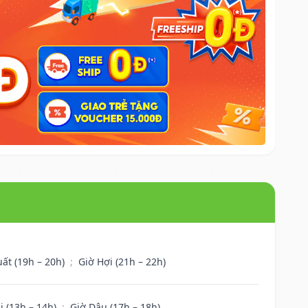
uất (19h – 20h)
;
Giờ Hợi (21h – 22h)
i (13h – 14h)
;
Giờ Dậu (17h – 18h)