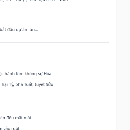
bắt đầu dự án lớn...
uộc hành Kim không sợ Hỏa.
hại Tý, phá Tuất, tuyệt Sửu.
 bên đều mất mát
m vào ruột