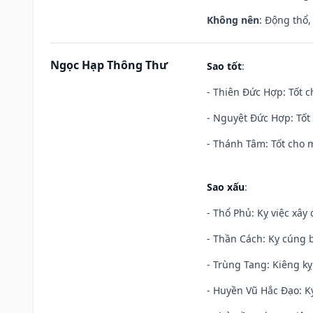
Không nên
: Động thổ,
Ngọc Hạp Thông Thư
Sao tốt
:
- Thiên Đức Hợp: Tốt c
- Nguyệt Đức Hợp: Tốt 
- Thánh Tâm: Tốt cho m
Sao xấu
:
- Thổ Phủ: Kỵ việc xây
- Thần Cách: Kỵ cúng b
- Trùng Tang: Kiêng kỵ
- Huyền Vũ Hắc Đạo: Kỵ