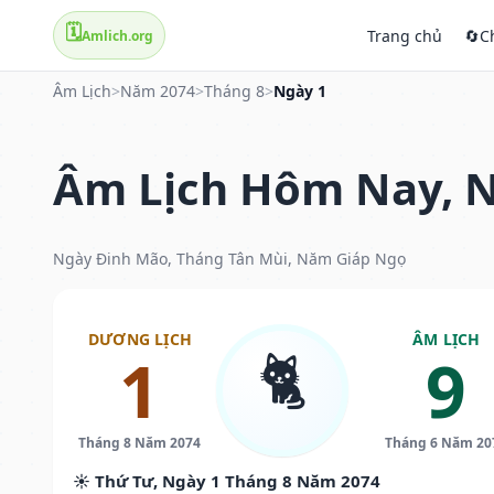
🗓️
Trang chủ
🔄
C
Amlich.org
Âm Lịch
>
Năm 2074
>
Tháng 8
>
Ngày 1
Âm Lịch Hôm Nay, N
Ngày Đinh Mão, Tháng Tân Mùi, Năm Giáp Ngọ
DƯƠNG LỊCH
ÂM LỊCH
🐈
1
9
Tháng 8 Năm 2074
Tháng 6 Năm 20
☀️ Thứ Tư, Ngày 1 Tháng 8 Năm 2074