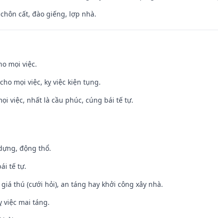
 chôn cất, đào giếng, lợp nhà.
ho mọi việc.
cho mọi việc, kỵ việc kiện tụng.
ọi việc, nhất là cầu phúc, cúng bái tế tự.
 dựng, động thổ.
ái tế tự.
 giá thú (cưới hỏi), an táng hay khởi công xây nhà.
 việc mai táng.