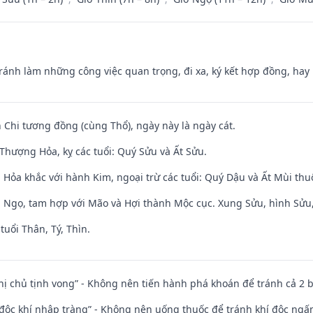
Tránh làm những công việc quan trọng, đi xa, ký kết hợp đồng, hay 
 Chi tương đồng (cùng Thổ), ngày này là ngày cát.
Thượng Hỏa, kỵ các tuổi: Quý Sửu và Ất Sửu.
 Hỏa khắc với hành Kim, ngoại trừ các tuổi: Quý Dậu và Ất Mùi th
i Ngọ, tam hợp với Mão và Hợi thành Mộc cục. Xung Sửu, hình Sửu, 
tuổi Thân, Tý, Thìn.
nhị chủ tịnh vong” - Không nên tiến hành phá khoán để tránh cả 2
 độc khí nhập tràng” - Không nên uống thuốc để tránh khí độc ngấ