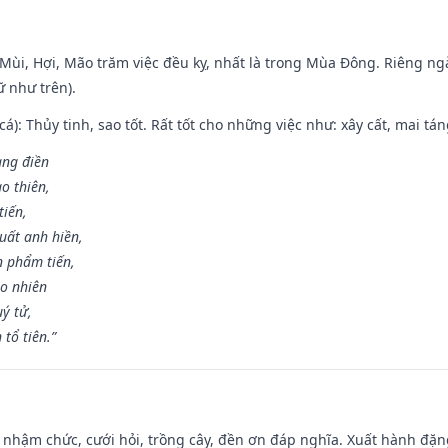
i Mùi, Hợi, Mão trăm việc đều kỵ, nhất là trong Mùa Đông. Riêng 
 như trên).
 cá): Thủy tinh, sao tốt. Rất tốt cho những việc như: xây cất, mai t
rang điền
o thiên,
tiến,
uất anh hiền,
n phẩm tiến,
ao nhiên
uý tử,
tổ tiên.”
 nhậm chức, cưới hỏi, trồng cây, đền ơn đáp nghĩa. Xuất hành đặng 