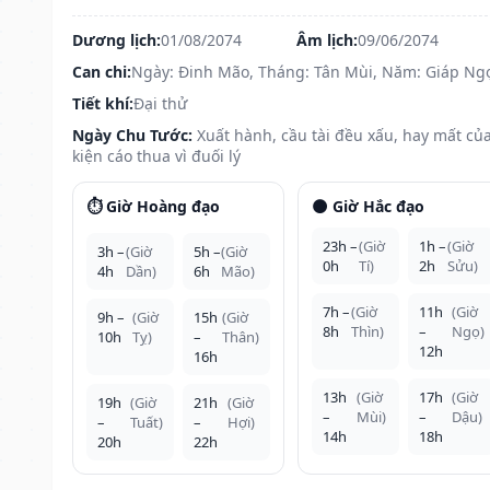
Dương lịch:
01/08/2074
Âm lịch:
09/06/2074
Can chi:
Ngày: Đinh Mão, Tháng: Tân Mùi, Năm: Giáp Ng
Tiết khí:
Đại thử
Ngày Chu Tước:
Xuất hành, cầu tài đều xấu, hay mất của
kiện cáo thua vì đuối lý
⏱️ Giờ Hoàng đạo
🌑 Giờ Hắc đạo
23h –
(Giờ
1h –
(Giờ
3h –
(Giờ
5h –
(Giờ
0h
Tí)
2h
Sửu)
4h
Dần)
6h
Mão)
7h –
(Giờ
11h
(Giờ
9h –
(Giờ
15h
(Giờ
8h
Thìn)
–
Ngọ)
10h
Tỵ)
–
Thân)
12h
16h
13h
(Giờ
17h
(Giờ
19h
(Giờ
21h
(Giờ
–
Mùi)
–
Dậu)
–
Tuất)
–
Hợi)
14h
18h
20h
22h