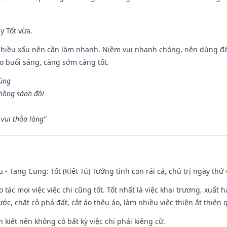
y Tốt vừa.
chiều xấu nên cần làm nhanh. Niềm vui nhanh chóng, nên dùng để 
ào buổi sáng, càng sớm càng tốt.
hùng
hồng sánh đôi
vui thỏa lòng”
u - Tang Cung: Tốt (Kiết Tú) Tướng tinh con rái cá, chủ trị ngày thứ 
o tác mọi việc việc chi cũng tốt. Tốt nhất là việc khai trương, xuất 
nước, chặt cỏ phá đất, cắt áo thêu áo, làm nhiều việc thiện ắt thiện
n kiết nên không có bất kỳ việc chi phải kiêng cữ.