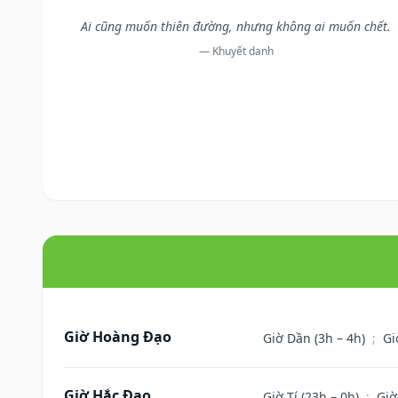
Ai cũng muốn thiên đường, nhưng không ai muốn chết.
— Khuyết danh
Giờ Hoàng Đạo
Giờ Dần (3h – 4h)
;
Gi
Giờ Hắc Đạo
Giờ Tí (23h – 0h)
;
Giờ