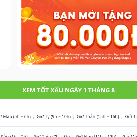
XEM TỐT XẤU NGÀY 1 THÁNG 8
ờ Mão (5h – 6h)
;
Giờ Tỵ (9h – 10h)
;
Giờ Thân (15h – 16h)
;
Giờ T
 Sửu (1h – 2h)
;
Giờ Thìn (7h – 8h)
;
Giờ Ngọ (11h – 12h)
;
Giờ Mù