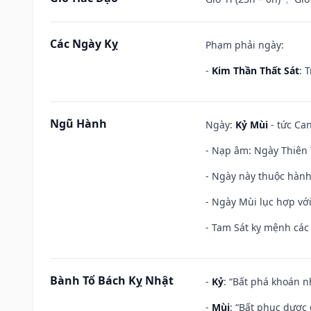
Các Ngày Kỵ
Phạm phải ngày:
-
Kim Thần Thất Sát
: 
Ngũ Hành
Ngày:
Kỷ Mùi
- tức Can
- Nạp âm: Ngày Thiên 
- Ngày này thuộc hành
- Ngày Mùi lục hợp vớ
- Tam Sát kỵ mệnh các 
Bành Tổ Bách Kỵ Nhật
-
Kỷ
: “Bất phá khoán 
-
Mùi
: “Bất phục dược