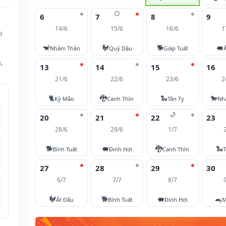
🌕
6
7
8
9
14/6
15/6
16/6
1
ọ
🐒
🐓
🐕
🐖
Nhâm Thân
Quý Dậu
Giáp Tuất
,
13
14
15
16
21/6
22/6
23/6
2
🐈
🐉
🐍
🐎
Kỷ Mão
Canh Thìn
Tân Tỵ
Nh
🌙
20
21
22
23
28/6
29/6
1/7
🐕
🐖
🐉
🐍
Bính Tuất
Đinh Hợi
Canh Thìn
T
27
28
29
30
6/7
7/7
8/7
🐓
🐕
🐖
🐀
Ất Dậu
Bính Tuất
Đinh Hợi
M