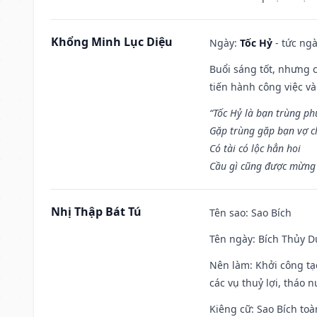
Khổng Minh Lục Diệu
Ngày:
Tốc Hỷ
- tức ngà
Buổi sáng tốt, nhưng 
tiến hành công việc v
“Tốc Hỷ là bạn trùng p
Gặp trùng gặp bạn vợ c
Có tài có lộc hẳn hoi
Cầu gì cũng được mừng 
Nhị Thập Bát Tú
Tên sao
: Sao Bích
Tên ngày
: Bích Thủy D
Nên làm
: Khởi công tạ
các vụ thuỷ lợi, tháo 
Kiêng cữ
: Sao Bích toà