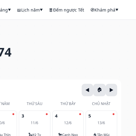
háng
📖
Lịch năm
🧧
Đếm ngược Tết
🧭
Khám phá
▼
▼
▼
74
 NĂM
THỨ SÁU
THỨ BẢY
CHỦ NHẬT
3
4
5
0/6
11/6
12/6
13/6
🐍
🐎
🐐
u Thìn
Kỷ Tỵ
Canh Ngọ
Tân Mùi