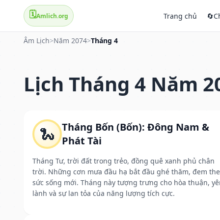
🗓️
Trang chủ
🔄
C
Amlich.org
Âm Lịch
>
Năm 2074
>
Tháng 4
Lịch Tháng 4 Năm 2
Tháng Bốn (Bốn): Đông Nam &
🐍
Phát Tài
Tháng Tư, trời đất trong trẻo, đồng quê xanh phủ chân
trời. Những cơn mưa đầu hạ bắt đầu ghé thăm, đem th
sức sống mới. Tháng này tượng trưng cho hòa thuận, yê
lành và sự lan tỏa của năng lượng tích cực.