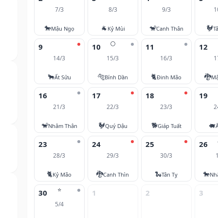
7/3
8/3
9/3
1
🐎
🐐
🐒
🐓
Mậu Ngọ
Kỷ Mùi
Canh Thân
T
🌕
9
10
11
12
14/3
15/3
16/3
1
🐂
🐅
🐈
🐉
Ất Sửu
Bính Dần
Đinh Mão
Mậ
16
17
18
19
21/3
22/3
23/3
2
🐒
🐓
🐕
🐖
Nhâm Thân
Quý Dậu
Giáp Tuất
23
24
25
26
28/3
29/3
30/3
🐈
🐉
🐍
🐎
Kỷ Mão
Canh Thìn
Tân Tỵ
Nh
⭐
30
1
2
3
5/4