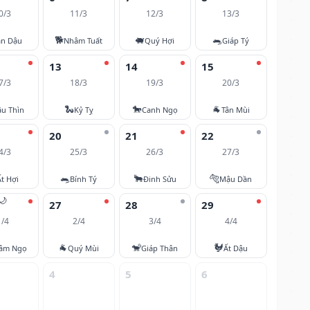
0/3
11/3
12/3
13/3
🐕
🐖
🐀
ân Dậu
Nhâm Tuất
Quý Hợi
Giáp Tý
13
14
15
7/3
18/3
19/3
20/3
🐍
🐎
🐐
u Thìn
Kỷ Tỵ
Canh Ngọ
Tân Mùi
20
21
22
4/3
25/3
26/3
27/3
🐀
🐂
🐅
Ất Hợi
Bính Tý
Đinh Sửu
Mậu Dần
🌙
27
28
29
1/4
2/4
3/4
4/4
🐐
🐒
🐓
âm Ngọ
Quý Mùi
Giáp Thân
Ất Dậu
4
5
6