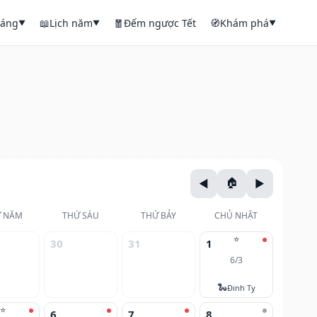
háng
📖
Lịch năm
🧧
Đếm ngược Tết
🧭
Khám phá
▼
▼
▼
 NĂM
THỨ SÁU
THỨ BẢY
CHỦ NHẬT
⭐
30
31
1
6/3
🐍
Đinh Tỵ
⭐
6
7
8