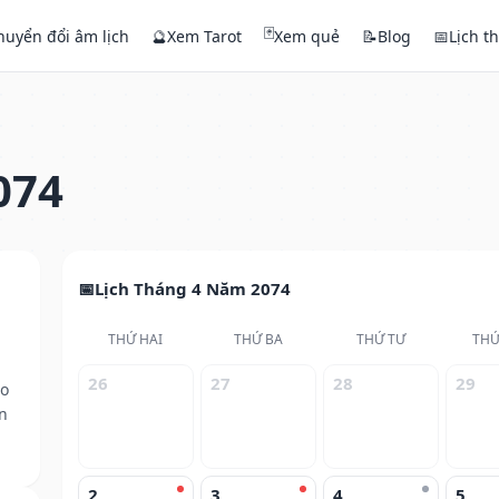
🃏
huyển đổi âm lịch
🔮
Xem Tarot
Xem quẻ
📝
Blog
📅
Lịch t
074
Lịch Tháng 4 Năm 2074
THỨ HAI
THỨ BA
THỨ TƯ
THỨ
26
27
28
29
eo
n
2
3
4
5