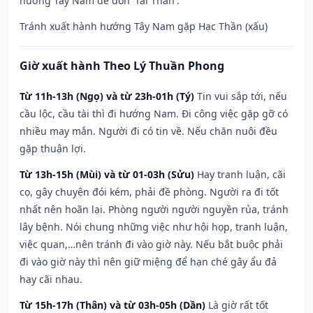
hướng Tây Nam để đón 'Tài Thần'.
Tránh xuất hành hướng Tây Nam gặp Hạc Thần (xấu)
Giờ xuất hành Theo Lý Thuần Phong
Từ 11h-13h (Ngọ) và từ 23h-01h (Tý)
Tin vui sắp tới, nếu
cầu lộc, cầu tài thì đi hướng Nam. Đi công việc gặp gỡ có
nhiều may mắn. Người đi có tin về. Nếu chăn nuôi đều
gặp thuận lợi.
Từ 13h-15h (Mùi) và từ 01-03h (Sửu)
Hay tranh luận, cãi
cọ, gây chuyện đói kém, phải đề phòng. Người ra đi tốt
nhất nên hoãn lại. Phòng người người nguyền rủa, tránh
lây bệnh. Nói chung những việc như hội họp, tranh luận,
việc quan,…nên tránh đi vào giờ này. Nếu bắt buộc phải
đi vào giờ này thì nên giữ miệng để hạn ché gây ẩu đả
hay cãi nhau.
Từ 15h-17h (Thân) và từ 03h-05h (Dần)
Là giờ rất tốt