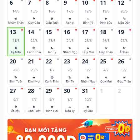
6
7
8
9
10
11
12
14/6
15/6
16/6
17/6
18/6
19/6
20/6
🐒
🐓
🐕
🐖
🐀
🐂
🐅
Nhâm Thân
Quý Dậu
Giáp Tuất
Ất Hợi
Bính Tý
Đinh Sửu
Mậu Dần
13
14
15
16
17
18
19
21/6
22/6
23/6
24/6
25/6
26/6
27/6
🐈
🐉
🐍
🐎
🐐
🐒
🐓
Kỷ Mão
Canh Thìn
Tân Tỵ
Nhâm Ngọ
Quý Mùi
Giáp Thân
Ất Dậu
20
21
22
23
24
25
26
28/6
29/6
1/7
2/7
3/7
4/7
5/7
🐕
🐖
🐉
🐍
🐎
🐐
🐒
Bính Tuất
Đinh Hợi
Canh Thìn
Tân Tỵ
Nhâm Ngọ
Quý Mùi
Giáp Thân
27
28
29
30
31
1
2
6/7
7/7
8/7
9/7
10/7
🐓
🐕
🐖
🐀
🐂
Ất Dậu
Bính Tuất
Đinh Hợi
Mậu Tý
Kỷ Sửu