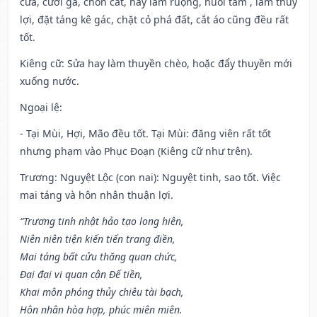
cửa, cưới gả, chôn cất, hay làm ruộng, nuôi tằm , làm thuỷ
lợi, đặt táng kê gác, chặt cỏ phá đất, cắt áo cũng đều rất
tốt.
Kiêng cữ
: Sửa hay làm thuyền chèo, hoặc đẩy thuyền mới
xuống nước.
Ngoại lệ
:
- Tại Mùi, Hợi, Mão đều tốt. Tại Mùi: đăng viên rất tốt
nhưng phạm vào Phục Đoạn (Kiêng cữ như trên).
Trương: Nguyệt Lộc (con nai): Nguyệt tinh, sao tốt. Việc
mai táng và hôn nhân thuận lợi.
“Trương tinh nhật hảo tạo long hiên,
Niên niên tiện kiến tiến trang điền,
Mai táng bất cửu thăng quan chức,
Đại đại vi quan cận Đế tiền,
Khai môn phóng thủy chiêu tài bạch,
Hôn nhân hòa hợp, phúc miên miên.