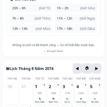
23h – 0h
(Giờ Tí)
1h – 2h
(Giờ Sửu)
7h – 8h
(Giờ Thìn)
11h – 12h
(Giờ Ngọ)
13h – 14h
(Giờ Mùi)
17h – 18h
(Giờ Dậu)
Không ai sinh ra đã thành công — họ chỉ bắt đầu trước bạn.
— Khuyết Danh
Lịch Tháng 8 Năm 2074
THỨ HAI
THỨ BA
THỨ TƯ
THỨ NĂM
THỨ SÁU
THỨ BẢY
CHỦ NHẬT
30
31
1
2
3
4
5
9/6
10/6
11/6
12/6
13/6
🐈
🐉
🐍
🐎
🐐
Đinh Mão
Mậu Thìn
Kỷ Tỵ
Canh Ngọ
Tân Mùi