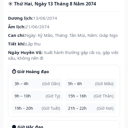
☀️ Thứ Hai, Ngày 13 Tháng 8 Năm 2074
Dương lịch:
13/08/2074
Âm lịch:
21/06/2074
Can chi:
Ngày: Kỷ Mão, Tháng: Tân Mùi, Năm: Giáp Ngọ
Tiết khí:
Lập thu
Ngày Huyền Vũ:
Xuất hành thường gặp cãi cọ, gặp việc
xấu, không nên đi
⏱️ Giờ Hoàng đạo
3h – 4h
(Giờ Dần)
5h – 6h
(Giờ Mão)
9h – 10h
(Giờ Tỵ)
15h – 16h
(Giờ Thân)
19h – 20h
(Giờ Tuất)
21h – 22h
(Giờ Hợi)
🌑 Giờ Hắc đạo