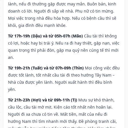
lành, nếu đi thường gặp được may mắn. Buôn bán, kinh
doanh có lời. Người đi sắp về nhà. Phụ nữ có tin mừng.
Mọi việc trong nhà đều hòa hợp. Nếu có bệnh cầu thì sẽ
khỏi, gia đình đều mạnh khỏe.
Từ 17h-19h (Dậu) và từ 05h-07h (Mão)
Cầu tài thì không
có lợi, hoặc hay bị trái ý. Nếu ra đi hay thiệt, gặp nạn, việc
quan trọng thì phải đòn, gặp ma quỷ nên cúng tế thì mới
an.
Từ 19h-21h (Tuất) và từ 07h-09h (Thìn)
Mọi công việc đều
được tốt lành, tốt nhất cầu tài đi theo hướng Tây Nam –
Nhà cửa được yên lành. Người xuất hành thì đều bình
yên.
Từ 21h-23h (Hợi) và từ 09h-11h (Tị)
Mưu sự khó thành,
cầu lộc, cầu tài mờ mịt. Kiện cáo tốt nhất nên hoãn lại.
Người đi xa chưa có tin về. Mất tiền, mất của nếu đi
hướng Nam thì tìm nhanh mới thấy. Đề phòng tranh cãi,