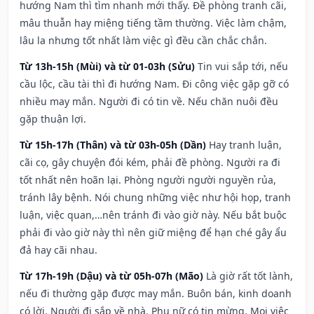
hướng Nam thì tìm nhanh mới thấy. Đề phòng tranh cãi,
mâu thuẫn hay miệng tiếng tầm thường. Việc làm chậm,
lâu la nhưng tốt nhất làm việc gì đều cần chắc chắn.
Từ 13h-15h (Mùi) và từ 01-03h (Sửu)
Tin vui sắp tới, nếu
cầu lộc, cầu tài thì đi hướng Nam. Đi công việc gặp gỡ có
nhiều may mắn. Người đi có tin về. Nếu chăn nuôi đều
gặp thuận lợi.
Từ 15h-17h (Thân) và từ 03h-05h (Dần)
Hay tranh luận,
cãi cọ, gây chuyện đói kém, phải đề phòng. Người ra đi
tốt nhất nên hoãn lại. Phòng người người nguyền rủa,
tránh lây bệnh. Nói chung những việc như hội họp, tranh
luận, việc quan,…nên tránh đi vào giờ này. Nếu bắt buộc
phải đi vào giờ này thì nên giữ miệng để hạn ché gây ẩu
đả hay cãi nhau.
Từ 17h-19h (Dậu) và từ 05h-07h (Mão)
Là giờ rất tốt lành,
nếu đi thường gặp được may mắn. Buôn bán, kinh doanh
có lời. Người đi sắp về nhà. Phụ nữ có tin mừng. Mọi việc