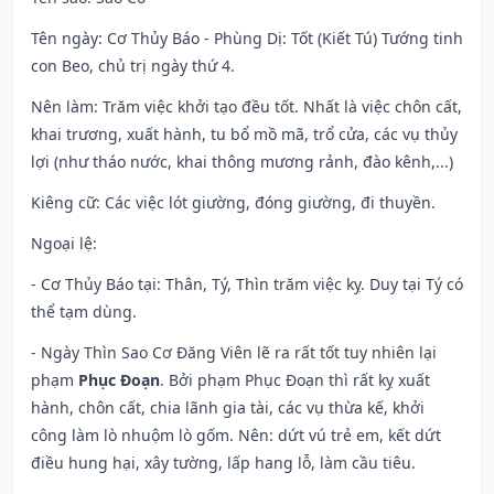
Tên ngày
: Cơ Thủy Báo - Phùng Dị: Tốt (Kiết Tú) Tướng tinh
con Beo, chủ trị ngày thứ 4.
Nên làm
: Trăm việc khởi tạo đều tốt. Nhất là việc chôn cất,
khai trương, xuất hành, tu bổ mồ mã, trổ cửa, các vụ thủy
lợi (như tháo nước, khai thông mương rảnh, đào kênh,...)
Kiêng cữ
: Các việc lót giường, đóng giường, đi thuyền.
Ngoại lệ
:
- Cơ Thủy Báo tại: Thân, Tý, Thìn trăm việc kỵ. Duy tại Tý có
thể tạm dùng.
- Ngày Thìn Sao Cơ Đăng Viên lẽ ra rất tốt tuy nhiên lại
phạm
Phục Đoạn
. Bởi phạm Phục Đoạn thì rất kỵ xuất
hành, chôn cất, chia lãnh gia tài, các vụ thừa kế, khởi
công làm lò nhuộm lò gốm. Nên: dứt vú trẻ em, kết dứt
điều hung hại, xây tường, lấp hang lỗ, làm cầu tiêu.