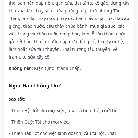
thổ, san nền đắp nền, gắn cửa, đặt táng, kê gác, dựng xây
kho vựa, làm hay sửa chữa phòng bếp, thờ phụng Táo
Thần, lắp đặt máy móc ( hay các loại máy ), gặt lúa, đào ao
giếng, tháo nước, cầu thầy chữa bệnh, mua gia súc, các
việc trong vụ chăn nuôi, nhập học, làm lễ cầu thân, cưới
gả, kết hôn, thuê người, nộp đơn dâng sớ, học kỹ nghệ,
làm hoặc sửa tàu thuyền, khai trương tàu thuyền, vẽ
tranh, tu sửa cây cối.
Không nên
: Kiện tụng, tranh chấp.
Ngọc Hạp Thông Thư
Sao tốt
:
- Thiên Hỷ: Tốt cho mọi việc, nhất là hôn thú, cưới hỏi.
- Thiên Quý: Tốt cho mọi việc.
- Thiên Tài: Tốt cho việc kinh doanh, cầu tài lộc, khai