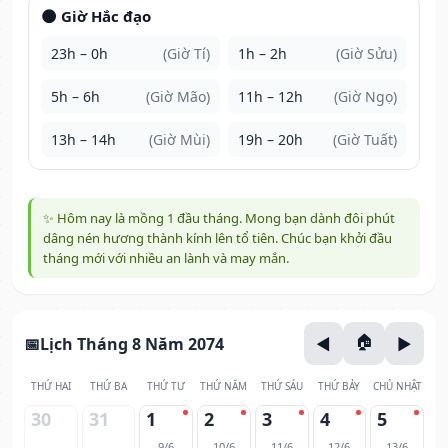
🌑 Giờ Hắc đạo
23h – 0h
(Giờ Tí)
1h – 2h
(Giờ Sửu)
5h – 6h
(Giờ Mão)
11h – 12h
(Giờ Ngọ)
13h – 14h
(Giờ Mùi)
19h – 20h
(Giờ Tuất)
✨ Hôm nay là mồng 1 đầu tháng. Mong bạn dành đôi phút
dâng nén hương thành kính lên tổ tiên. Chúc bạn khởi đầu
tháng mới với nhiều an lành và may mắn.
Lịch Tháng 8 Năm 2074
THỨ HAI
THỨ BA
THỨ TƯ
THỨ NĂM
THỨ SÁU
THỨ BẢY
CHỦ NHẬT
30
31
1
2
3
4
5
9/6
10/6
11/6
12/6
13/6