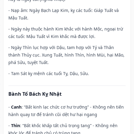
- Nạp âm: Ngày Bạch Lạp Kim, kỵ các tuổi: Giáp Tuất và
Mậu Tuất.
- Ngày này thuộc hành Kim khắc với hành Mộc, ngoại trừ
các tuổi: Mậu Tuất vì Kim khắc mà được lợi.
- Ngày Thìn lục hợp với Dậu, tam hợp với Tý và Thân
thành Thủy cục. Xung Tuất, hình Thìn, hình Mùi, hại Mão,
phá Sửu, tuyệt Tuất.
- Tam Sát kỵ mệnh các tuổi Tỵ, Dậu, Sửu.
Bành Tổ Bách Kỵ Nhật
-
Canh
: “Bất kinh lạc chức cơ hư trướng” - Không nên tiến
hành quay tơ để tránh cũi dệt hư hại ngang
-
Thìn
: “Bất khốc khấp tất chủ trọng tang” - Không nên
khóc lóc để tránh chủ có trùng tang