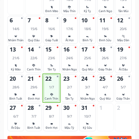
🐈
🐉
🐍
🐎
🐐
Đinh Mão
Mậu Thìn
Kỷ Tỵ
Canh Ngọ
Tân Mùi
6
7
8
9
10
11
12
14/6
15/6
16/6
17/6
18/6
19/6
20/6
🐒
🐓
🐕
🐖
🐀
🐂
🐅
Nhâm Thân
Quý Dậu
Giáp Tuất
Ất Hợi
Bính Tý
Đinh Sửu
Mậu Dần
13
14
15
16
17
18
19
21/6
22/6
23/6
24/6
25/6
26/6
27/6
🐈
🐉
🐍
🐎
🐐
🐒
🐓
Kỷ Mão
Canh Thìn
Tân Tỵ
Nhâm Ngọ
Quý Mùi
Giáp Thân
Ất Dậu
20
21
22
23
24
25
26
28/6
29/6
1/7
2/7
3/7
4/7
5/7
🐕
🐖
🐉
🐍
🐎
🐐
🐒
Bính Tuất
Đinh Hợi
Canh Thìn
Tân Tỵ
Nhâm Ngọ
Quý Mùi
Giáp Thân
27
28
29
30
31
1
2
6/7
7/7
8/7
9/7
10/7
🐓
🐕
🐖
🐀
🐂
Ất Dậu
Bính Tuất
Đinh Hợi
Mậu Tý
Kỷ Sửu