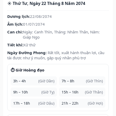
☀️ Thứ Tư, Ngày 22 Tháng 8 Năm 2074
Dương lịch:
22/08/2074
Âm lịch:
01/07/2074
Can chi:
Ngày: Canh Thìn, Tháng: Nhâm Thân, Năm:
Giáp Ngọ
Tiết khí:
Xử thử
Ngày Đường Phong:
Rất tốt, xuất hành thuận lợi, cầu
tài được như ý muốn, gặp quý nhân phù trợ
⏱️ Giờ Hoàng đạo
3h – 4h
(Giờ Dần)
7h – 8h
(Giờ Thìn)
9h – 10h
(Giờ Tỵ)
15h – 16h
(Giờ Thân)
17h – 18h
(Giờ Dậu)
21h – 22h
(Giờ Hợi)