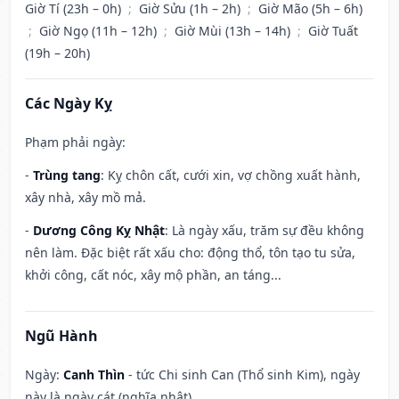
Giờ Tí (23h – 0h)
;
Giờ Sửu (1h – 2h)
;
Giờ Mão (5h – 6h)
;
Giờ Ngọ (11h – 12h)
;
Giờ Mùi (13h – 14h)
;
Giờ Tuất
(19h – 20h)
Các Ngày Kỵ
Phạm phải ngày:
-
Trùng tang
: Kỵ chôn cất, cưới xin, vợ chồng xuất hành,
xây nhà, xây mồ mả.
-
Dương Công Kỵ Nhật
: Là ngày xấu, trăm sự đều không
nên làm. Đặc biệt rất xấu cho: động thổ, tôn tạo tu sửa,
khởi công, cất nóc, xây mộ phần, an táng...
Ngũ Hành
Ngày:
Canh Thìn
- tức Chi sinh Can (Thổ sinh Kim), ngày
này là ngày cát (nghĩa nhật).