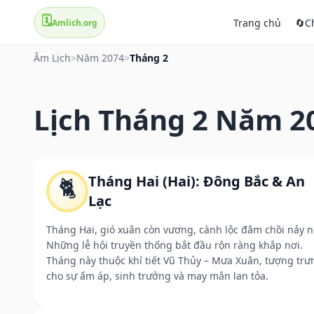
🗓️
Trang chủ
🔄
C
Amlich.org
Âm Lịch
>
Năm 2074
>
Tháng 2
Lịch Tháng 2 Năm 2
Tháng Hai (Hai): Đông Bắc & An
🐈
Lạc
Tháng Hai, gió xuân còn vương, cành lộc đâm chồi nảy n
Những lễ hội truyền thống bắt đầu rộn ràng khắp nơi.
Tháng này thuộc khí tiết Vũ Thủy – Mưa Xuân, tượng trư
cho sự ấm áp, sinh trưởng và may mắn lan tỏa.