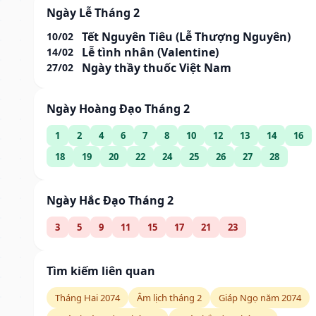
Ngày Lễ Tháng 2
Tết Nguyên Tiêu (Lễ Thượng Nguyên)
10/02
Lễ tình nhân (Valentine)
14/02
Ngày thầy thuốc Việt Nam
27/02
Ngày Hoàng Đạo Tháng 2
1
2
4
6
7
8
10
12
13
14
16
18
19
20
22
24
25
26
27
28
Ngày Hắc Đạo Tháng 2
3
5
9
11
15
17
21
23
Tìm kiếm liên quan
Tháng Hai 2074
Âm lịch tháng 2
Giáp Ngọ năm 2074