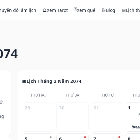
🃏
huyển đổi âm lịch
🔮
Xem Tarot
Xem quẻ
📝
Blog
📅
Lịch t
074
Lịch Tháng 2 Năm 2074
THỨ HAI
THỨ BA
THỨ TƯ
THỨ
ở.
29
30
31
1
ng
🐎
M
5
6
7
8