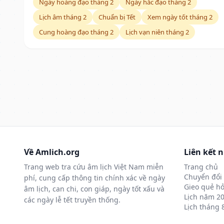
Ngày hoàng đạo tháng 2
Ngày hắc đạo tháng 2
Lịch âm tháng 2
Chuẩn bị Tết
Xem ngày tốt tháng 2
Cung hoàng đạo tháng 2
Lịch vạn niên tháng 2
Về Amlich.org
Liên kết 
Trang web tra cứu âm lịch Việt Nam miễn
Trang chủ
Chuyển đổi 
phí, cung cấp thông tin chính xác về ngày
Gieo quẻ hỏ
âm lịch, can chi, con giáp, ngày tốt xấu và
Lịch năm 2
các ngày lễ tết truyền thống.
Lịch tháng 