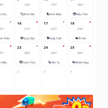
3/1
14/1
15/1
16/1
🐅
🐈
🐉
t Sửu
Bính Dần
Đinh Mão
Mậu Thìn
16
17
18
0/1
21/1
22/1
23/1
🐓
🐕
🐖
âm Thân
Quý Dậu
Giáp Tuất
Ất Hợi
23
24
25
7/1
28/1
29/1
30/1
🐉
🐍
🐎
ỷ Mão
Canh Thìn
Tân Tỵ
Nhâm Ngọ
2
3
4