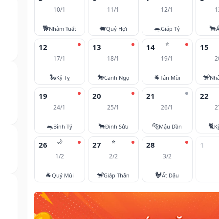
10/1
11/1
12/1
1
🐕
🐖
🐀
🐂
Nhâm Tuất
Quý Hợi
Giáp Tý
Ấ
⭐
12
13
14
15
17/1
18/1
19/1
2
🐍
🐎
🐐
🐒
Kỷ Tỵ
Canh Ngọ
Tân Mùi
Nh
19
20
21
22
24/1
25/1
26/1
2
🐀
🐂
🐅
🐈
Bính Tý
Đinh Sửu
Mậu Dần
K
🌙
⭐
26
27
28
1
1/2
2/2
3/2
🐐
🐒
🐓
Quý Mùi
Giáp Thân
Ất Dậu