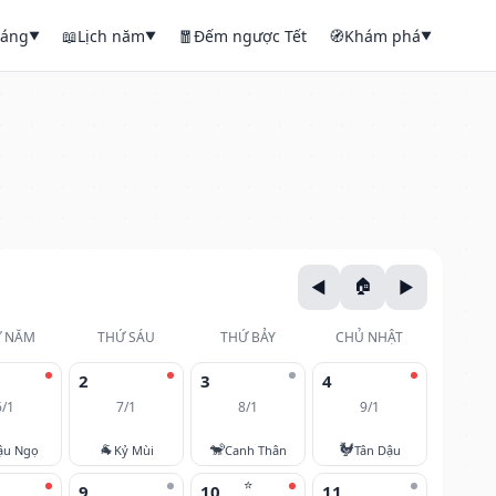
háng
📖
Lịch năm
🧧
Đếm ngược Tết
🧭
Khám phá
▼
▼
▼
 NĂM
THỨ SÁU
THỨ BẢY
CHỦ NHẬT
2
3
4
6/1
7/1
8/1
9/1
🐐
🐒
🐓
ậu Ngọ
Kỷ Mùi
Canh Thân
Tân Dậu
⭐
9
10
11