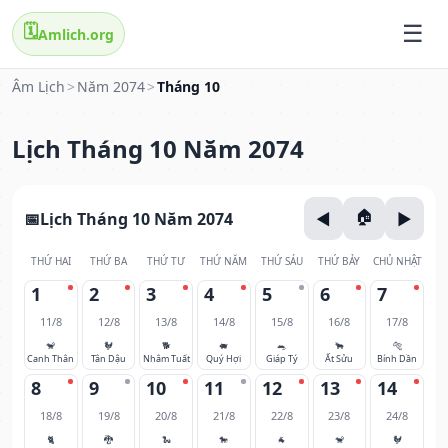
🗓️
Amlich.org
Âm Lịch
>
Năm 2074
>
Tháng 10
Lịch Tháng 10 Năm 2074
Lịch Tháng 10 Năm 2074
THỨ HAI
THỨ BA
THỨ TƯ
THỨ NĂM
THỨ SÁU
THỨ BẢY
CHỦ NHẬT
1
2
3
4
5
6
7
11/8
12/8
13/8
14/8
15/8
16/8
17/8
🐒
🐓
🐕
🐖
🐀
🐂
🐅
Canh Thân
Tân Dậu
Nhâm Tuất
Quý Hợi
Giáp Tý
Ất Sửu
Bính Dần
8
9
10
11
12
13
14
18/8
19/8
20/8
21/8
22/8
23/8
24/8
🐈
🐉
🐍
🐎
🐐
🐒
🐓