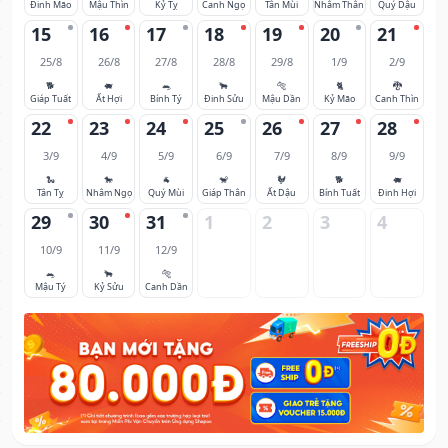
Đinh Mão
Mậu Thìn
Kỷ Tỵ
Canh Ngọ
Tân Mùi
Nhâm Thân
Quý Dậu
15
16
17
18
19
20
21
25/8
26/8
27/8
28/8
29/8
1/9
2/9
🐕
🐖
🐀
🐂
🐅
🐈
🐉
Giáp Tuất
Ất Hợi
Bính Tý
Đinh Sửu
Mậu Dần
Kỷ Mão
Canh Thìn
22
23
24
25
26
27
28
3/9
4/9
5/9
6/9
7/9
8/9
9/9
🐍
🐎
🐐
🐒
🐓
🐕
🐖
Tân Tỵ
Nhâm Ngọ
Quý Mùi
Giáp Thân
Ất Dậu
Bính Tuất
Đinh Hợi
29
30
31
1
2
3
4
10/9
11/9
12/9
🐀
🐂
🐅
Mậu Tý
Kỷ Sửu
Canh Dần