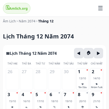
🗓️
Amlich.org
Âm Lịch
>
Năm 2074
>
Tháng 12
Lịch Tháng 12 Năm 2074
Lịch Tháng 12 Năm 2074
THỨ HAI
THỨ BA
THỨ TƯ
THỨ NĂM
THỨ SÁU
THỨ BẢY
CHỦ NHẬT
26
27
28
29
30
1
2
13/10
14/10
🐓
🐕
Tân Dậu
Nhâm Tuất
3
4
5
6
7
8
9
15/10
16/10
17/10
18/10
19/10
20/10
21/10
🐖
🐀
🐂
🐅
🐈
🐉
🐍