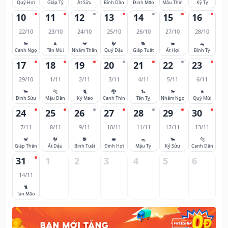
Quý Hợi
Giáp Tý
Ất Sửu
Bính Dần
Đinh Mão
Mậu Thìn
Kỷ Tỵ
10
11
12
13
14
15
16
22/10
23/10
24/10
25/10
26/10
27/10
28/10
🐎
🐐
🐒
🐓
🐕
🐖
🐀
Canh Ngọ
Tân Mùi
Nhâm Thân
Quý Dậu
Giáp Tuất
Ất Hợi
Bính Tý
17
18
19
20
21
22
23
29/10
1/11
2/11
3/11
4/11
5/11
6/11
🐂
🐅
🐈
🐉
🐍
🐎
🐐
Đinh Sửu
Mậu Dần
Kỷ Mão
Canh Thìn
Tân Tỵ
Nhâm Ngọ
Quý Mùi
24
25
26
27
28
29
30
7/11
8/11
9/11
10/11
11/11
12/11
13/11
🐒
🐓
🐕
🐖
🐀
🐂
🐅
Giáp Thân
Ất Dậu
Bính Tuất
Đinh Hợi
Mậu Tý
Kỷ Sửu
Canh Dần
31
1
2
3
4
5
6
14/11
🐈
Tân Mão