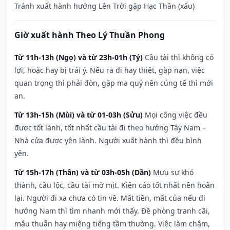
Tránh xuất hành hướng Lên Trời gặp Hạc Thần (xấu)
Giờ xuất hành Theo Lý Thuần Phong
Từ 11h-13h (Ngọ) và từ 23h-01h (Tý)
Cầu tài thì không có
lợi, hoặc hay bị trái ý. Nếu ra đi hay thiệt, gặp nạn, việc
quan trọng thì phải đòn, gặp ma quỷ nên cúng tế thì mới
an.
Từ 13h-15h (Mùi) và từ 01-03h (Sửu)
Mọi công việc đều
được tốt lành, tốt nhất cầu tài đi theo hướng Tây Nam –
Nhà cửa được yên lành. Người xuất hành thì đều bình
yên.
Từ 15h-17h (Thân) và từ 03h-05h (Dần)
Mưu sự khó
thành, cầu lộc, cầu tài mờ mịt. Kiện cáo tốt nhất nên hoãn
lại. Người đi xa chưa có tin về. Mất tiền, mất của nếu đi
hướng Nam thì tìm nhanh mới thấy. Đề phòng tranh cãi,
mâu thuẫn hay miệng tiếng tầm thường. Việc làm chậm,