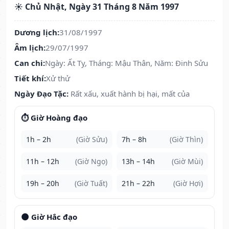
☀️ Chủ Nhật, Ngày 31 Tháng 8 Năm 1997
Dương lịch:
31/08/1997
Âm lịch:
29/07/1997
Can chi:
Ngày: Ất Tỵ, Tháng: Mậu Thân, Năm: Đinh Sửu
Tiết khí:
Xử thử
Ngày Đạo Tặc:
Rất xấu, xuất hành bị hại, mất của
⏱️ Giờ Hoàng đạo
1h – 2h
(Giờ Sửu)
7h – 8h
(Giờ Thìn)
11h – 12h
(Giờ Ngọ)
13h – 14h
(Giờ Mùi)
19h – 20h
(Giờ Tuất)
21h – 22h
(Giờ Hợi)
🌑 Giờ Hắc đạo