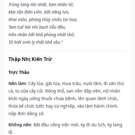
Trùng tang nhị nhật, tam nhân tử,
Mại tận điền viên, bất năng lưu.
Khai môn, phóng thủy chiêu tai họa,
Tam tuế hài nhi bạch liễu đầu,
Hôn nhân bất khả phùng nhật thử,
Tử biệt sinh ly thật khả sầu.”
Thập Nhị Kiến Trừ
Trực Thâu
Nên làm
: Cấy lúa, gặt lúa, mua trâu, nuôi tằm, đi săn thú
cá, tu sửa cây cối. Động thổ, san nền đắp nền, nữ nhân
khởi ngày uống thuốc chưa bệnh, lên quan lãnh chức,
thừa kế chức tước hay sự nghiệp, vào làm hành chính,
nộp đơn dâng sớ.
Không nên
: Bắt đầu công việc mới, kỵ đi du lịch, kỵ tang
lễ.