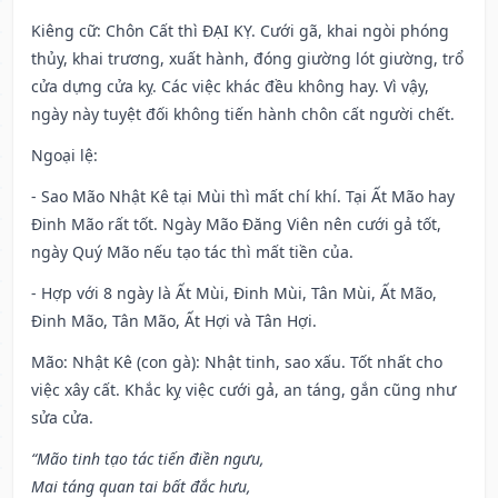
Kiêng cữ
: Chôn Cất thì ĐẠI KỴ. Cưới gã, khai ngòi phóng
thủy, khai trương, xuất hành, đóng giường lót giường, trổ
cửa dựng cửa kỵ. Các việc khác đều không hay. Vì vậy,
ngày này tuyệt đối không tiến hành chôn cất người chết.
Ngoại lệ
:
- Sao Mão Nhật Kê tại Mùi thì mất chí khí. Tại Ất Mão hay
Đinh Mão rất tốt. Ngày Mão Đăng Viên nên cưới gả tốt,
ngày Quý Mão nếu tạo tác thì mất tiền của.
- Hợp với 8 ngày là Ất Mùi, Đinh Mùi, Tân Mùi, Ất Mão,
Đinh Mão, Tân Mão, Ất Hợi và Tân Hợi.
Mão: Nhật Kê (con gà): Nhật tinh, sao xấu. Tốt nhất cho
việc xây cất. Khắc kỵ việc cưới gả, an táng, gắn cũng như
sửa cửa.
“Mão tinh tạo tác tiến điền ngưu,
Mai táng quan tai bất đắc hưu,