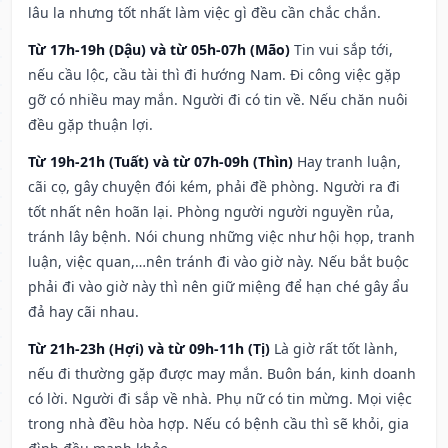
lâu la nhưng tốt nhất làm việc gì đều cần chắc chắn.
Từ 17h-19h (Dậu) và từ 05h-07h (Mão)
Tin vui sắp tới,
nếu cầu lộc, cầu tài thì đi hướng Nam. Đi công việc gặp
gỡ có nhiều may mắn. Người đi có tin về. Nếu chăn nuôi
đều gặp thuận lợi.
Từ 19h-21h (Tuất) và từ 07h-09h (Thìn)
Hay tranh luận,
cãi cọ, gây chuyện đói kém, phải đề phòng. Người ra đi
tốt nhất nên hoãn lại. Phòng người người nguyền rủa,
tránh lây bệnh. Nói chung những việc như hội họp, tranh
luận, việc quan,…nên tránh đi vào giờ này. Nếu bắt buộc
phải đi vào giờ này thì nên giữ miệng để hạn ché gây ẩu
đả hay cãi nhau.
Từ 21h-23h (Hợi) và từ 09h-11h (Tị)
Là giờ rất tốt lành,
nếu đi thường gặp được may mắn. Buôn bán, kinh doanh
có lời. Người đi sắp về nhà. Phụ nữ có tin mừng. Mọi việc
trong nhà đều hòa hợp. Nếu có bệnh cầu thì sẽ khỏi, gia