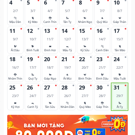
4
5
6
7
8
9
10
2/7
3/7
4/7
5/7
6/7
7/7
8/7
🐅
🐈
🐉
🐍
🐎
🐐
🐒
Mậu Dần
Kỷ Mão
Canh Thìn
Tân Tỵ
Nhâm Ngọ
Quý Mùi
Giáp Thân
11
12
13
14
15
16
17
9/7
10/7
11/7
12/7
13/7
14/7
15/7
🐓
🐕
🐖
🐀
🐂
🐅
🐈
Ất Dậu
Bính Tuất
Đinh Hợi
Mậu Tý
Kỷ Sửu
Canh Dần
Tân Mão
18
19
20
21
22
23
24
16/7
17/7
18/7
19/7
20/7
21/7
22/7
🐉
🐍
🐎
🐐
🐒
🐓
🐕
Nhâm Thìn
Quý Tỵ
Giáp Ngọ
Ất Mùi
Bính Thân
Đinh Dậu
Mậu Tuất
25
26
27
28
29
30
31
23/7
24/7
25/7
26/7
27/7
28/7
29/7
🐖
🐀
🐂
🐅
🐈
🐉
🐍
Kỷ Hợi
Canh Tý
Tân Sửu
Nhâm Dần
Quý Mão
Giáp Thìn
Ất Tỵ