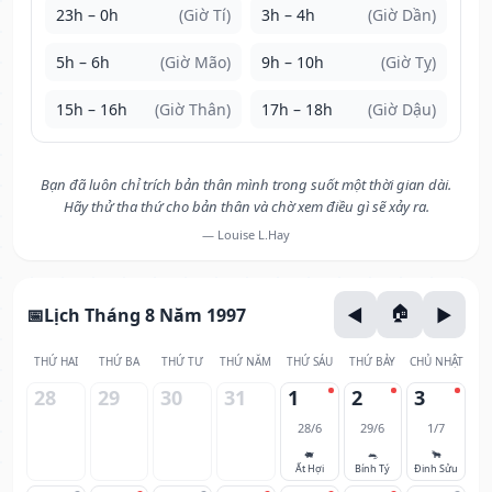
23h – 0h
(Giờ Tí)
3h – 4h
(Giờ Dần)
5h – 6h
(Giờ Mão)
9h – 10h
(Giờ Tỵ)
15h – 16h
(Giờ Thân)
17h – 18h
(Giờ Dậu)
Bạn đã luôn chỉ trích bản thân mình trong suốt một thời gian dài.
Hãy thử tha thứ cho bản thân và chờ xem điều gì sẽ xảy ra.
— Louise L.Hay
Lịch Tháng 8 Năm 1997
THỨ HAI
THỨ BA
THỨ TƯ
THỨ NĂM
THỨ SÁU
THỨ BẢY
CHỦ NHẬT
28
29
30
31
1
2
3
28/6
29/6
1/7
🐖
🐀
🐂
Ất Hợi
Bính Tý
Đinh Sửu