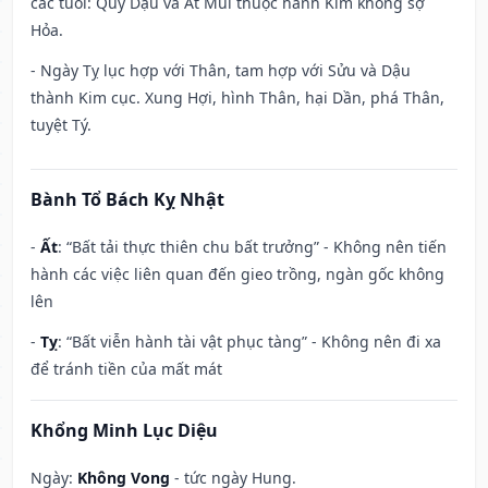
các tuổi: Quý Dậu và Ất Mùi thuộc hành Kim không sợ
Hỏa.
- Ngày Tỵ lục hợp với Thân, tam hợp với Sửu và Dậu
thành Kim cục. Xung Hợi, hình Thân, hại Dần, phá Thân,
tuyệt Tý.
Bành Tổ Bách Kỵ Nhật
-
Ất
: “Bất tải thực thiên chu bất trưởng” - Không nên tiến
hành các việc liên quan đến gieo trồng, ngàn gốc không
lên
-
Tỵ
: “Bất viễn hành tài vật phục tàng” - Không nên đi xa
để tránh tiền của mất mát
Khổng Minh Lục Diệu
Ngày:
Không Vong
- tức ngày Hung.