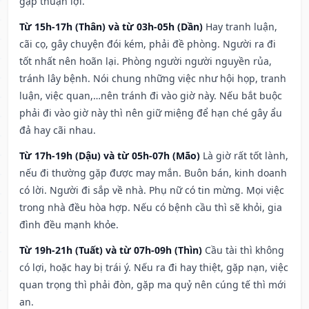
gặp thuận lợi.
Từ 15h-17h (Thân) và từ 03h-05h (Dần)
Hay tranh luận,
cãi cọ, gây chuyện đói kém, phải đề phòng. Người ra đi
tốt nhất nên hoãn lại. Phòng người người nguyền rủa,
tránh lây bệnh. Nói chung những việc như hội họp, tranh
luận, việc quan,…nên tránh đi vào giờ này. Nếu bắt buộc
phải đi vào giờ này thì nên giữ miệng để hạn ché gây ẩu
đả hay cãi nhau.
Từ 17h-19h (Dậu) và từ 05h-07h (Mão)
Là giờ rất tốt lành,
nếu đi thường gặp được may mắn. Buôn bán, kinh doanh
có lời. Người đi sắp về nhà. Phụ nữ có tin mừng. Mọi việc
trong nhà đều hòa hợp. Nếu có bệnh cầu thì sẽ khỏi, gia
đình đều mạnh khỏe.
Từ 19h-21h (Tuất) và từ 07h-09h (Thìn)
Cầu tài thì không
có lợi, hoặc hay bị trái ý. Nếu ra đi hay thiệt, gặp nạn, việc
quan trọng thì phải đòn, gặp ma quỷ nên cúng tế thì mới
an.