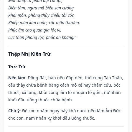
Mai táng, tu phần đại cát lợi,
Điền tàm, ngưu mã biến sơn cương.
Khai môn, phóng thủy chiêu tài cốc,
Khiếp mãn kim ngân, cốc mãn thương.
Phúc ấm cao quan gia lộc vị,
Lục thân phong lộc, phúc an khang.”
Thập Nhị Kiến Trừ
Trực Trừ
Nên làm
: Động đất, ban nền đắp nền, thờ cúng Táo Thần,
cầu thầy chữa bệnh bằng cách mổ xẻ hay châm cứu, bốc
thuốc, xả tang, khởi công làm lò nhuộm lò gốm, nữ nhân
khởi đầu uống thuốc chữa bệnh.
Chú ý
: Đẻ con nhằm ngày này khó nuôi, nên làm Âm Đức
cho con, nam nhân kỵ khởi đầu uống thuốc.