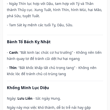
- Ngày Thìn lục hợp với Dậu, tam hợp với Tý và Thân
thành Thủy cục. Xung Tuất, hình Thìn, hình Mùi, hại Mão,
phá Sửu, tuyệt Tuất.
- Tam Sát kỵ mệnh các tuổi Tỵ, Dậu, Sửu.
Bành Tổ Bách Kỵ Nhật
-
Canh
: “Bất kinh lạc chức cơ hư trướng” - Không nên tiến
hành quay tơ để tránh cũi dệt hư hại ngang
-
Thìn
: “Bất khốc khấp tất chủ trọng tang” - Không nên
khóc lóc để tránh chủ có trùng tang
Khổng Minh Lục Diệu
Ngày:
Lưu Liên
- tức ngày Hung.
Ngày này mọi việc khó thành, dễ bị trễ nải hay gặp