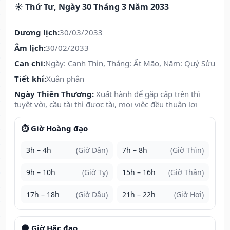
☀️ Thứ Tư, Ngày 30 Tháng 3 Năm 2033
Dương lịch:
30/03/2033
Âm lịch:
30/02/2033
Can chi:
Ngày: Canh Thìn, Tháng: Ất Mão, Năm: Quý Sửu
Tiết khí:
Xuân phân
Ngày Thiên Thương:
Xuất hành để gặp cấp trên thì
tuyệt vời, cầu tài thì được tài, mọi việc đều thuận lợi
⏱️ Giờ Hoàng đạo
3h – 4h
(Giờ Dần)
7h – 8h
(Giờ Thìn)
9h – 10h
(Giờ Tỵ)
15h – 16h
(Giờ Thân)
17h – 18h
(Giờ Dậu)
21h – 22h
(Giờ Hợi)
🌑 Giờ Hắc đạo