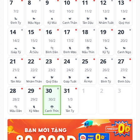
7
8
9
10
11
12
13
7/2
8/2
9/2
10/2
11/2
12/2
13/2
🐍
🐎
🐐
🐒
🐓
🐕
🐖
Đinh Tỵ
Mậu Ngọ
Kỷ Mùi
Canh Thân
Tân Dậu
Nhâm Tuất
Quý Hợi
14
15
16
17
18
19
20
14/2
15/2
16/2
17/2
18/2
19/2
20/2
🐀
🐂
🐅
🐈
🐉
🐍
🐎
Giáp Tý
Ất Sửu
Bính Dần
Đinh Mão
Mậu Thìn
Kỷ Tỵ
Canh Ngọ
21
22
23
24
25
26
27
21/2
22/2
23/2
24/2
25/2
26/2
27/2
🐐
🐒
🐓
🐕
🐖
🐀
🐂
Tân Mùi
Nhâm Thân
Quý Dậu
Giáp Tuất
Ất Hợi
Bính Tý
Đinh Sửu
28
29
30
31
1
2
3
28/2
29/2
30/2
1/3
🐅
🐈
🐉
🐍
Mậu Dần
Kỷ Mão
Canh Thìn
Tân Tỵ