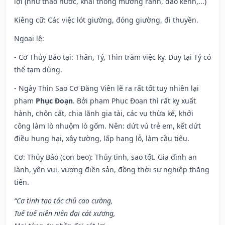
lợi (như tháo nước, khai thông mương rảnh, đào kênh,...)
Kiêng cữ
: Các việc lót giường, đóng giường, đi thuyền.
Ngoại lệ
:
- Cơ Thủy Báo tại: Thân, Tý, Thìn trăm việc kỵ. Duy tại Tý có
thể tạm dùng.
- Ngày Thìn Sao Cơ Đăng Viên lẽ ra rất tốt tuy nhiên lại
phạm
Phục Đoạn
. Bởi phạm Phục Đoạn thì rất kỵ xuất
hành, chôn cất, chia lãnh gia tài, các vụ thừa kế, khởi
công làm lò nhuộm lò gốm. Nên: dứt vú trẻ em, kết dứt
điều hung hại, xây tường, lấp hang lỗ, làm cầu tiêu.
Cơ: Thủy Báo (con beo): Thủy tinh, sao tốt. Gia đình an
lành, yên vui, vượng điền sản, đồng thời sự nghiệp thăng
tiến.
“Cơ tinh tạo tác chủ cao cường,
Tuế tuế niên niên đại cát xương,