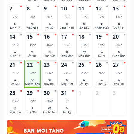
7
8
9
10
11
12
13
7/2
8/2
9/2
10/2
11/2
12/2
13/2
🐍
🐎
🐐
🐒
🐓
🐕
🐖
Đinh Tỵ
Mậu Ngọ
Kỷ Mùi
Canh Thân
Tân Dậu
Nhâm Tuất
Quý Hợi
14
15
16
17
18
19
20
14/2
15/2
16/2
17/2
18/2
19/2
20/2
🐀
🐂
🐅
🐈
🐉
🐍
🐎
Giáp Tý
Ất Sửu
Bính Dần
Đinh Mão
Mậu Thìn
Kỷ Tỵ
Canh Ngọ
21
22
23
24
25
26
27
21/2
22/2
23/2
24/2
25/2
26/2
27/2
🐐
🐒
🐓
🐕
🐖
🐀
🐂
Tân Mùi
Nhâm Thân
Quý Dậu
Giáp Tuất
Ất Hợi
Bính Tý
Đinh Sửu
28
29
30
31
1
2
3
28/2
29/2
30/2
1/3
🐅
🐈
🐉
🐍
Mậu Dần
Kỷ Mão
Canh Thìn
Tân Tỵ