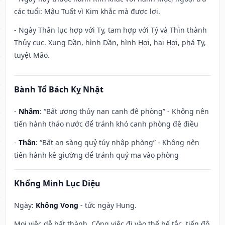
các tuổi: Mậu Tuất vì Kim khắc mà được lợi.
- Ngày Thân lục hợp với Tỵ, tam hợp với Tý và Thìn thành
Thủy cục. Xung Dần, hình Dần, hình Hợi, hại Hợi, phá Tỵ,
tuyệt Mão.
Bành Tổ Bách Kỵ Nhật
-
Nhâm
: “Bất ương thủy nan canh đê phòng” - Không nên
tiến hành tháo nước để tránh khó canh phòng đê điều
-
Thân
: “Bất an sàng quỷ túy nhập phòng” - Không nên
tiến hành kê giường để tránh quỷ ma vào phòng
Khổng Minh Lục Diệu
Ngày:
Không Vong
- tức ngày Hung.
Mọi việc dễ bất thành. Công việc đi vào thế bế tắc, tiến độ