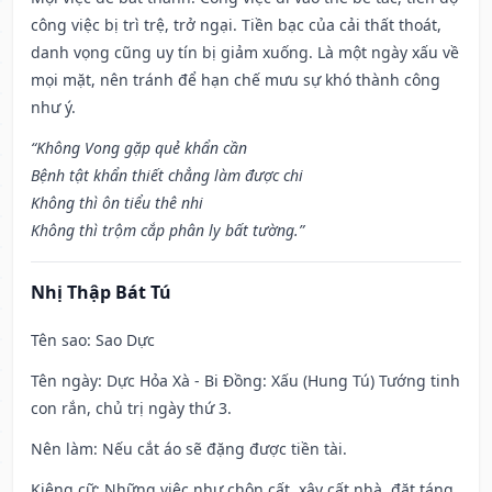
công việc bị trì trệ, trở ngại. Tiền bạc của cải thất thoát,
danh vọng cũng uy tín bị giảm xuống. Là một ngày xấu về
mọi mặt, nên tránh để hạn chế mưu sự khó thành công
như ý.
“Không Vong gặp quẻ khẩn cần
Bệnh tật khẩn thiết chẳng làm được chi
Không thì ôn tiểu thê nhi
Không thì trộm cắp phân ly bất tường.”
Nhị Thập Bát Tú
Tên sao
: Sao Dực
Tên ngày
: Dực Hỏa Xà - Bi Đồng: Xấu (Hung Tú) Tướng tinh
con rắn, chủ trị ngày thứ 3.
Nên làm
: Nếu cắt áo sẽ đặng được tiền tài.
Kiêng cữ
: Những việc như chôn cất, xây cất nhà, đặt táng