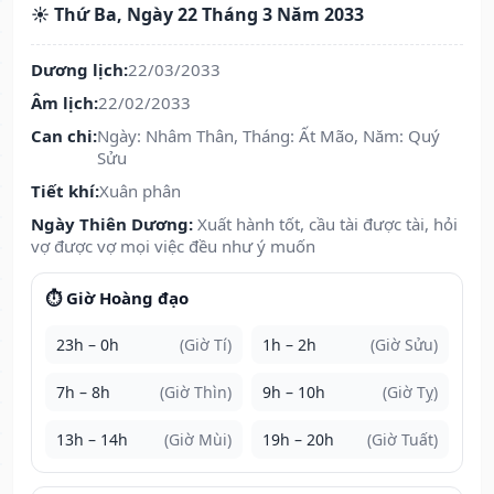
☀️ Thứ Ba, Ngày 22 Tháng 3 Năm 2033
Dương lịch:
22/03/2033
Âm lịch:
22/02/2033
Can chi:
Ngày: Nhâm Thân, Tháng: Ất Mão, Năm: Quý
Sửu
Tiết khí:
Xuân phân
Ngày Thiên Dương:
Xuất hành tốt, cầu tài được tài, hỏi
vợ được vợ mọi việc đều như ý muốn
⏱️ Giờ Hoàng đạo
23h – 0h
(Giờ Tí)
1h – 2h
(Giờ Sửu)
7h – 8h
(Giờ Thìn)
9h – 10h
(Giờ Tỵ)
13h – 14h
(Giờ Mùi)
19h – 20h
(Giờ Tuất)