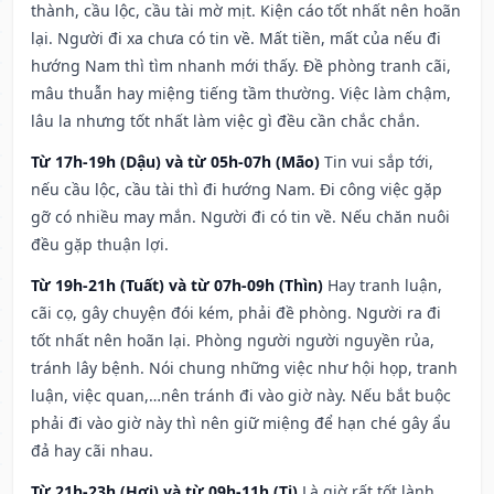
thành, cầu lộc, cầu tài mờ mịt. Kiện cáo tốt nhất nên hoãn
lại. Người đi xa chưa có tin về. Mất tiền, mất của nếu đi
hướng Nam thì tìm nhanh mới thấy. Đề phòng tranh cãi,
mâu thuẫn hay miệng tiếng tầm thường. Việc làm chậm,
lâu la nhưng tốt nhất làm việc gì đều cần chắc chắn.
Từ 17h-19h (Dậu) và từ 05h-07h (Mão)
Tin vui sắp tới,
nếu cầu lộc, cầu tài thì đi hướng Nam. Đi công việc gặp
gỡ có nhiều may mắn. Người đi có tin về. Nếu chăn nuôi
đều gặp thuận lợi.
Từ 19h-21h (Tuất) và từ 07h-09h (Thìn)
Hay tranh luận,
cãi cọ, gây chuyện đói kém, phải đề phòng. Người ra đi
tốt nhất nên hoãn lại. Phòng người người nguyền rủa,
tránh lây bệnh. Nói chung những việc như hội họp, tranh
luận, việc quan,…nên tránh đi vào giờ này. Nếu bắt buộc
phải đi vào giờ này thì nên giữ miệng để hạn ché gây ẩu
đả hay cãi nhau.
Từ 21h-23h (Hợi) và từ 09h-11h (Tị)
Là giờ rất tốt lành,