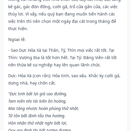
kê gác, gác đòn đông, cưới gã, trổ cửa gắn cửa, các việc
thủy lợi. Vì vậy, nếu quý bạn đang muốn tiến hành các
việc trên thì nên chọn một ngày đại cát trong tháng để
thực hiện.
Ngoại lệ
:
- Sao Dực Hỏa Xà tại Thân, Tý, Thìn mọi việc rất tốt. Tại
Thìn: Vượng Địa là tốt hơn hết. Tại Tý: Đăng Viên rất tốt
nên thừa kế sự nghiệp hay lên quan lãnh chức.
Dực: Hỏa Xà (con rắn): Hỏa tinh, sao xấu. Khắc kỵ cưới gả,
dựng nhà, hay chôn cất.
“Dực tinh bất lợi giá cao đường,
Tam niên nhị tái kiến ôn hoàng,
Mai táng nhược hoàn phùng thử nhật,
Tử tôn bất định tẩu tha hương.
Hôn nhân thử nhật nghi bất lợi,
Quy gia định thị bất tương đương.