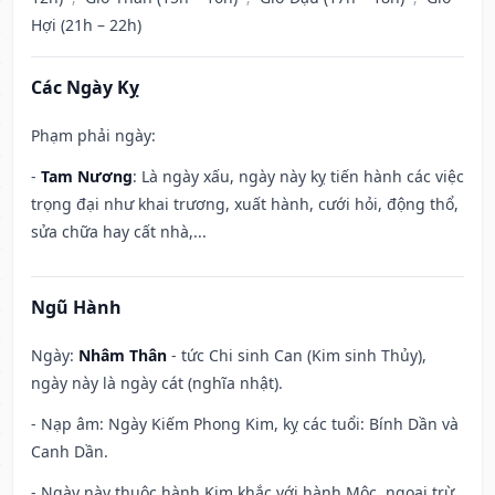
Hợi (21h – 22h)
Các Ngày Kỵ
Phạm phải ngày:
-
Tam Nương
: Là ngày xấu, ngày này kỵ tiến hành các việc
trọng đại như khai trương, xuất hành, cưới hỏi, động thổ,
sửa chữa hay cất nhà,...
Ngũ Hành
Ngày:
Nhâm Thân
- tức Chi sinh Can (Kim sinh Thủy),
ngày này là ngày cát (nghĩa nhật).
- Nạp âm: Ngày Kiếm Phong Kim, kỵ các tuổi: Bính Dần và
Canh Dần.
- Ngày này thuộc hành Kim khắc với hành Mộc, ngoại trừ