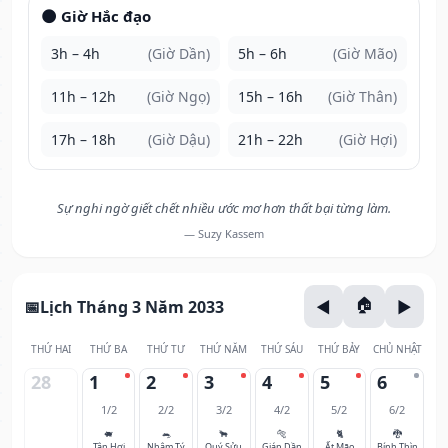
🌑 Giờ Hắc đạo
3h – 4h
(Giờ Dần)
5h – 6h
(Giờ Mão)
11h – 12h
(Giờ Ngọ)
15h – 16h
(Giờ Thân)
17h – 18h
(Giờ Dậu)
21h – 22h
(Giờ Hợi)
Sự nghi ngờ giết chết nhiều ước mơ hơn thất bại từng làm.
— Suzy Kassem
Lịch Tháng 3 Năm 2033
THỨ HAI
THỨ BA
THỨ TƯ
THỨ NĂM
THỨ SÁU
THỨ BẢY
CHỦ NHẬT
28
1
2
3
4
5
6
1/2
2/2
3/2
4/2
5/2
6/2
🐖
🐀
🐂
🐅
🐈
🐉
Tân Hợi
Nhâm Tý
Quý Sửu
Giáp Dần
Ất Mão
Bính Thìn