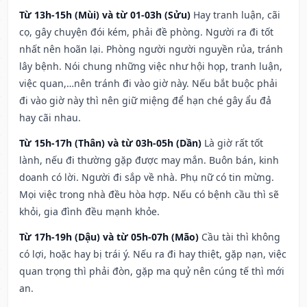
Từ 13h-15h (Mùi) và từ 01-03h (Sửu)
Hay tranh luận, cãi
cọ, gây chuyện đói kém, phải đề phòng. Người ra đi tốt
nhất nên hoãn lại. Phòng người người nguyền rủa, tránh
lây bệnh. Nói chung những việc như hội họp, tranh luận,
việc quan,…nên tránh đi vào giờ này. Nếu bắt buộc phải
đi vào giờ này thì nên giữ miệng để hạn ché gây ẩu đả
hay cãi nhau.
Từ 15h-17h (Thân) và từ 03h-05h (Dần)
Là giờ rất tốt
lành, nếu đi thường gặp được may mắn. Buôn bán, kinh
doanh có lời. Người đi sắp về nhà. Phụ nữ có tin mừng.
Mọi việc trong nhà đều hòa hợp. Nếu có bệnh cầu thì sẽ
khỏi, gia đình đều mạnh khỏe.
Từ 17h-19h (Dậu) và từ 05h-07h (Mão)
Cầu tài thì không
có lợi, hoặc hay bị trái ý. Nếu ra đi hay thiệt, gặp nạn, việc
quan trọng thì phải đòn, gặp ma quỷ nên cúng tế thì mới
an.