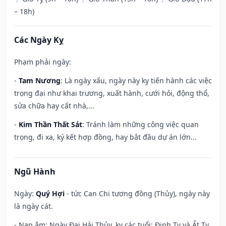
– 18h)
Các Ngày Kỵ
Phạm phải ngày:
-
Tam Nương
: Là ngày xấu, ngày này kỵ tiến hành các việc
trọng đại như khai trương, xuất hành, cưới hỏi, động thổ,
sửa chữa hay cất nhà,...
-
Kim Thần Thất Sát
: Tránh làm những công việc quan
trọng, đi xa, ký kết hợp đồng, hay bắt đầu dự án lớn...
Ngũ Hành
Ngày:
Quý Hợi
- tức Can Chi tương đồng (Thủy), ngày này
là ngày cát.
- Nạp âm: Ngày Đại Hải Thủy, kỵ các tuổi: Đinh Tỵ và Ất Tỵ.