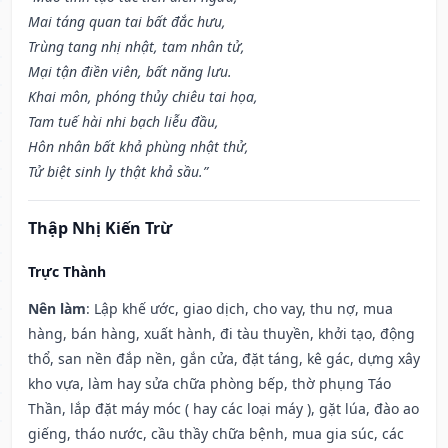
Mai táng quan tai bất đắc hưu,
Trùng tang nhị nhật, tam nhân tử,
Mại tận điền viên, bất năng lưu.
Khai môn, phóng thủy chiêu tai họa,
Tam tuế hài nhi bạch liễu đầu,
Hôn nhân bất khả phùng nhật thử,
Tử biệt sinh ly thật khả sầu.”
Thập Nhị Kiến Trừ
Trực Thành
Nên làm
: Lập khế ước, giao dịch, cho vay, thu nợ, mua
hàng, bán hàng, xuất hành, đi tàu thuyền, khởi tạo, động
thổ, san nền đắp nền, gắn cửa, đặt táng, kê gác, dựng xây
kho vựa, làm hay sửa chữa phòng bếp, thờ phụng Táo
Thần, lắp đặt máy móc ( hay các loại máy ), gặt lúa, đào ao
giếng, tháo nước, cầu thầy chữa bệnh, mua gia súc, các