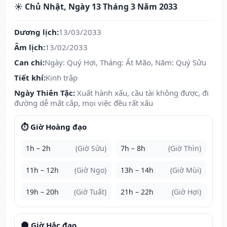
☀️ Chủ Nhật, Ngày 13 Tháng 3 Năm 2033
Dương lịch:
13/03/2033
Âm lịch:
13/02/2033
Can chi:
Ngày: Quý Hợi, Tháng: Ất Mão, Năm: Quý Sửu
Tiết khí:
Kinh trập
Ngày Thiên Tặc:
Xuất hành xấu, cầu tài không được, đi
đường dễ mất cắp, mọi việc đều rất xấu
⏱️ Giờ Hoàng đạo
1h – 2h
(Giờ Sửu)
7h – 8h
(Giờ Thìn)
11h – 12h
(Giờ Ngọ)
13h – 14h
(Giờ Mùi)
19h – 20h
(Giờ Tuất)
21h – 22h
(Giờ Hợi)
🌑 Giờ Hắc đạo