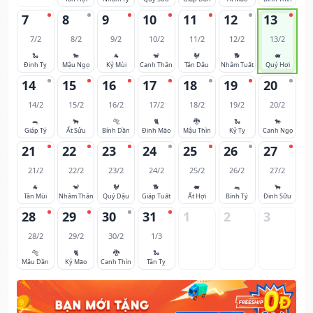
7
8
9
10
11
12
13
7/2
8/2
9/2
10/2
11/2
12/2
13/2
🐍
🐎
🐐
🐒
🐓
🐕
🐖
Đinh Tỵ
Mậu Ngọ
Kỷ Mùi
Canh Thân
Tân Dậu
Nhâm Tuất
Quý Hợi
14
15
16
17
18
19
20
14/2
15/2
16/2
17/2
18/2
19/2
20/2
🐀
🐂
🐅
🐈
🐉
🐍
🐎
Giáp Tý
Ất Sửu
Bính Dần
Đinh Mão
Mậu Thìn
Kỷ Tỵ
Canh Ngọ
21
22
23
24
25
26
27
21/2
22/2
23/2
24/2
25/2
26/2
27/2
🐐
🐒
🐓
🐕
🐖
🐀
🐂
Tân Mùi
Nhâm Thân
Quý Dậu
Giáp Tuất
Ất Hợi
Bính Tý
Đinh Sửu
28
29
30
31
1
2
3
28/2
29/2
30/2
1/3
🐅
🐈
🐉
🐍
Mậu Dần
Kỷ Mão
Canh Thìn
Tân Tỵ