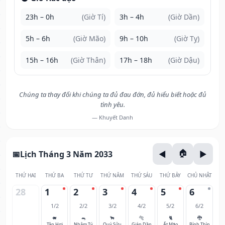
23h – 0h
(Giờ Tí)
3h – 4h
(Giờ Dần)
5h – 6h
(Giờ Mão)
9h – 10h
(Giờ Tỵ)
15h – 16h
(Giờ Thân)
17h – 18h
(Giờ Dậu)
Chúng ta thay đổi khi chúng ta đủ đau đớn, đủ hiểu biết hoặc đủ
tình yêu.
— Khuyết Danh
Lịch Tháng 3 Năm 2033
THỨ HAI
THỨ BA
THỨ TƯ
THỨ NĂM
THỨ SÁU
THỨ BẢY
CHỦ NHẬT
28
1
2
3
4
5
6
1/2
2/2
3/2
4/2
5/2
6/2
🐖
🐀
🐂
🐅
🐈
🐉
Tân Hợi
Nhâm Tý
Quý Sửu
Giáp Dần
Ất Mão
Bính Thìn