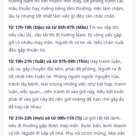
hướng Nam thì tìm nhanh mới thấy. Đề phòng tranh cãi,
mâu thuẫn hay miệng tiếng tầm thường. Việc làm chậm,
lâu la nhưng tốt nhất làm việc gì đều cần chắc chắn.
Từ 17h-19h (Dậu) và từ 05h-07h (Mão)
Tin vui sắp tới,
nếu cầu lộc, cầu tài thì đi hướng Nam. Đi công việc gặp
gỡ có nhiều may mắn. Người đi có tin về. Nếu chăn nuôi
đều gặp thuận lợi.
Từ 19h-21h (Tuất) và từ 07h-09h (Thìn)
Hay tranh luận,
cãi cọ, gây chuyện đói kém, phải đề phòng. Người ra đi
tốt nhất nên hoãn lại. Phòng người người nguyền rủa,
tránh lây bệnh. Nói chung những việc như hội họp, tranh
luận, việc quan,…nên tránh đi vào giờ này. Nếu bắt buộc
phải đi vào giờ này thì nên giữ miệng để hạn ché gây ẩu
đả hay cãi nhau.
Từ 21h-23h (Hợi) và từ 09h-11h (Tị)
Là giờ rất tốt lành,
nếu đi thường gặp được may mắn. Buôn bán, kinh doanh
có lời. Người đi sắp về nhà. Phụ nữ có tin mừng. Mọi việc