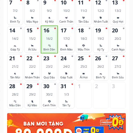
7
8
9
10
11
12
13
7/2
8/2
9/2
10/2
11/2
12/2
13/2
🐍
🐎
🐐
🐒
🐓
🐕
🐖
Đinh Tỵ
Mậu Ngọ
Kỷ Mùi
Canh Thân
Tân Dậu
Nhâm Tuất
Quý Hợi
14
15
16
17
18
19
20
14/2
15/2
16/2
17/2
18/2
19/2
20/2
🐀
🐂
🐅
🐈
🐉
🐍
🐎
Giáp Tý
Ất Sửu
Bính Dần
Đinh Mão
Mậu Thìn
Kỷ Tỵ
Canh Ngọ
21
22
23
24
25
26
27
21/2
22/2
23/2
24/2
25/2
26/2
27/2
🐐
🐒
🐓
🐕
🐖
🐀
🐂
Tân Mùi
Nhâm Thân
Quý Dậu
Giáp Tuất
Ất Hợi
Bính Tý
Đinh Sửu
28
29
30
31
1
2
3
28/2
29/2
30/2
1/3
🐅
🐈
🐉
🐍
Mậu Dần
Kỷ Mão
Canh Thìn
Tân Tỵ