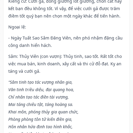
Kiêng cữ
: Cưới gả, đóng giường lót giường, chôn cất hay
kết bạn đều không tốt. Vì vậy, để việc cưới gả được trăm
điềm tốt quý bạn nên chọn một ngày khác để tiến hành.
Ngoại lệ
:
- Ngày Tuất Sao Sâm Đăng Viên, nên phó nhậm đặng cầu
công danh hiển hách.
Sâm: Thủy Viên (con vượn): Thủy tinh, sao tốt. Rất tốt cho
việc mua bán, kinh doanh, xây cất và thi cử đỗ đạt. Kỵ an
táng và cưới gả.
“Sâm tinh tạo tác vượng nhân gia,
Văn tinh triều diệu, đại quang hoa,
Chỉ nhân tạo tác điền tài vượng,
Mai táng chiêu tật, táng hoàng sa.
Khai môn, phóng thủy gia quan chức,
Phòng phòng tôn tử kiến điền gia,
Hôn nhân hứa định tao hình khắc,