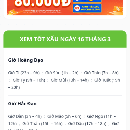
XEM TỐT XẤU NGÀY 16 THÁNG 3
Giờ Hoàng Đạo
Giờ Tí (23h – 0h)
;
Giờ Sửu (1h – 2h)
;
Giờ Thìn (7h – 8h)
;
Giờ Tỵ (9h – 10h)
;
Giờ Mùi (13h – 14h)
;
Giờ Tuất (19h
– 20h)
Giờ Hắc Đạo
Giờ Dần (3h – 4h)
;
Giờ Mão (5h – 6h)
;
Giờ Ngọ (11h –
12h)
;
Giờ Thân (15h – 16h)
;
Giờ Dậu (17h – 18h)
;
Giờ