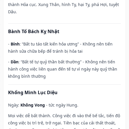
thành Hỏa cục. Xung Thân, hình Tỵ, hại Tỵ, phá Hợi, tuyệt
Dậu.
Bành Tổ Bách Kỵ Nhật
-
Bính
: “Bất tu táo tất kiến hỏa ương” - Không nên tiến
hành sửa chữa bếp để tránh bị hỏa tai
-
Dần
: “Bất tế tự quỷ thần bất thường” - Không nên tiến
hành công việc liên quan đến tế tự vì ngày này quỷ thần
không bình thường
Khổng Minh Lục Diệu
Ngày:
Không Vong
- tức ngày Hung.
Mọi việc dễ bất thành. Công việc đi vào thế bế tắc, tiến độ
công việc bị trì trệ, trở ngại. Tiền bạc của cải thất thoát,