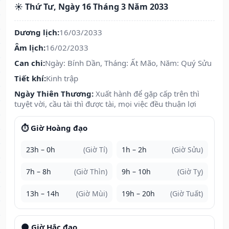
☀️ Thứ Tư, Ngày 16 Tháng 3 Năm 2033
Dương lịch:
16/03/2033
Âm lịch:
16/02/2033
Can chi:
Ngày: Bính Dần, Tháng: Ất Mão, Năm: Quý Sửu
Tiết khí:
Kinh trập
Ngày Thiên Thương:
Xuất hành để gặp cấp trên thì
tuyệt vời, cầu tài thì được tài, mọi việc đều thuận lợi
⏱️ Giờ Hoàng đạo
23h – 0h
(Giờ Tí)
1h – 2h
(Giờ Sửu)
7h – 8h
(Giờ Thìn)
9h – 10h
(Giờ Tỵ)
13h – 14h
(Giờ Mùi)
19h – 20h
(Giờ Tuất)
🌑 Giờ Hắc đạo