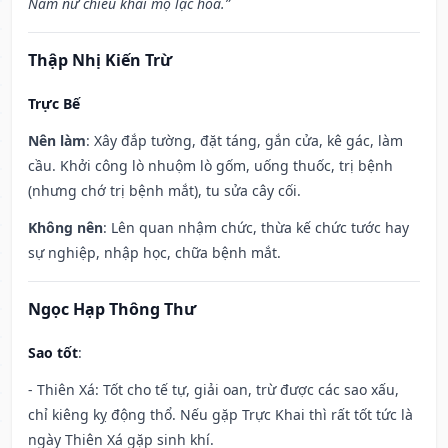
Nam nữ chiêu khai mộ lạc hoa.”
Thập Nhị Kiến Trừ
Trực Bế
Nên làm
: Xây đắp tường, đặt táng, gắn cửa, kê gác, làm
cầu. Khởi công lò nhuộm lò gốm, uống thuốc, trị bệnh
(nhưng chớ trị bệnh mắt), tu sửa cây cối.
Không nên
: Lên quan nhậm chức, thừa kế chức tước hay
sự nghiệp, nhập học, chữa bệnh mắt.
Ngọc Hạp Thông Thư
Sao tốt
:
- Thiên Xá: Tốt cho tế tự, giải oan, trừ được các sao xấu,
chỉ kiêng kỵ động thổ. Nếu gặp Trực Khai thì rất tốt tức là
ngày Thiên Xá gặp sinh khí.