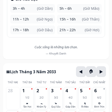
3h – 4h
(Giờ Dần)
5h – 6h
(Giờ Mão)
11h – 12h
(Giờ Ngọ)
15h – 16h
(Giờ Thân)
17h – 18h
(Giờ Dậu)
21h – 22h
(Giờ Hợi)
Cuộc sống là những lựa chọn.
— Khuyết Danh
Lịch Tháng 3 Năm 2033
THỨ HAI
THỨ BA
THỨ TƯ
THỨ NĂM
THỨ SÁU
THỨ BẢY
CHỦ NHẬT
28
1
2
3
4
5
6
1/2
2/2
3/2
4/2
5/2
6/2
🐖
🐀
🐂
🐅
🐈
🐉
Tân Hợi
Nhâm Tý
Quý Sửu
Giáp Dần
Ất Mão
Bính Thìn