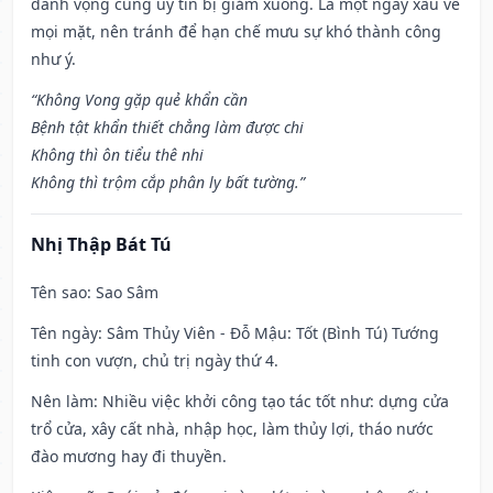
danh vọng cũng uy tín bị giảm xuống. Là một ngày xấu về
mọi mặt, nên tránh để hạn chế mưu sự khó thành công
như ý.
“Không Vong gặp quẻ khẩn cần
Bệnh tật khẩn thiết chẳng làm được chi
Không thì ôn tiểu thê nhi
Không thì trộm cắp phân ly bất tường.”
Nhị Thập Bát Tú
Tên sao
: Sao Sâm
Tên ngày
: Sâm Thủy Viên - Đỗ Mậu: Tốt (Bình Tú) Tướng
tinh con vượn, chủ trị ngày thứ 4.
Nên làm
: Nhiều việc khởi công tạo tác tốt như: dựng cửa
trổ cửa, xây cất nhà, nhập học, làm thủy lợi, tháo nước
đào mương hay đi thuyền.