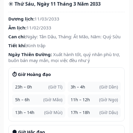
☀️ Thứ Sáu, Ngày 11 Tháng 3 Năm 2033
Dương lịch:
11/03/2033
Âm lịch:
11/02/2033
Can chi:
Ngày: Tân Dậu, Tháng: Ất Mão, Năm: Quý Sửu
Tiết khí:
Kinh trập
Ngày Thiên Đường:
Xuất hành tốt, quý nhân phù trợ,
buôn bán may mắn, mọi việc đều như ý
⏱️ Giờ Hoàng đạo
23h – 0h
(Giờ Tí)
3h – 4h
(Giờ Dần)
5h – 6h
(Giờ Mão)
11h – 12h
(Giờ Ngọ)
13h – 14h
(Giờ Mùi)
17h – 18h
(Giờ Dậu)
🌑 Giờ Hắc đạo