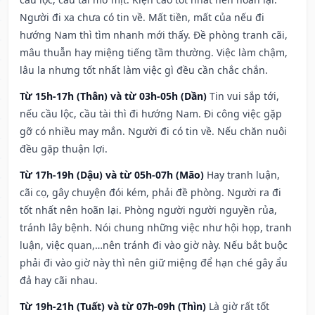
Người đi xa chưa có tin về. Mất tiền, mất của nếu đi
hướng Nam thì tìm nhanh mới thấy. Đề phòng tranh cãi,
mâu thuẫn hay miệng tiếng tầm thường. Việc làm chậm,
lâu la nhưng tốt nhất làm việc gì đều cần chắc chắn.
Từ 15h-17h (Thân) và từ 03h-05h (Dần)
Tin vui sắp tới,
nếu cầu lộc, cầu tài thì đi hướng Nam. Đi công việc gặp
gỡ có nhiều may mắn. Người đi có tin về. Nếu chăn nuôi
đều gặp thuận lợi.
Từ 17h-19h (Dậu) và từ 05h-07h (Mão)
Hay tranh luận,
cãi cọ, gây chuyện đói kém, phải đề phòng. Người ra đi
tốt nhất nên hoãn lại. Phòng người người nguyền rủa,
tránh lây bệnh. Nói chung những việc như hội họp, tranh
luận, việc quan,…nên tránh đi vào giờ này. Nếu bắt buộc
phải đi vào giờ này thì nên giữ miệng để hạn ché gây ẩu
đả hay cãi nhau.
Từ 19h-21h (Tuất) và từ 07h-09h (Thìn)
Là giờ rất tốt