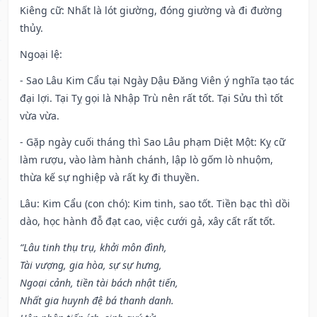
Kiêng cữ
: Nhất là lót giường, đóng giường và đi đường
thủy.
Ngoại lệ
:
- Sao Lâu Kim Cẩu tại Ngày Dậu Đăng Viên ý nghĩa tạo tác
đại lợi. Tại Tỵ gọi là Nhập Trù nên rất tốt. Tại Sửu thì tốt
vừa vừa.
- Gặp ngày cuối tháng thì Sao Lâu phạm Diệt Một: Kỵ cữ
làm rượu, vào làm hành chánh, lập lò gốm lò nhuộm,
thừa kế sự nghiệp và rất kỵ đi thuyền.
Lâu: Kim Cẩu (con chó): Kim tinh, sao tốt. Tiền bạc thì dồi
dào, học hành đỗ đạt cao, việc cưới gả, xây cất rất tốt.
“Lâu tinh thụ trụ, khởi môn đình,
Tài vượng, gia hòa, sự sự hưng,
Ngoại cảnh, tiền tài bách nhật tiến,
Nhất gia huynh đệ bá thanh danh.