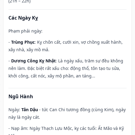
(21h – 22h)
Các Ngày Kỵ
Phạm phải ngày:
-
Trùng Phục
: Kỵ chôn cất, cưới xin, vợ chồng xuất hành,
xây nhà, xây mồ mả.
-
Dương Công Kỵ Nhật
: Là ngày xấu, trăm sự đều không
nên làm. Đặc biệt rất xấu cho: động thổ, tôn tạo tu sửa,
khởi công, cất nóc, xây mộ phần, an táng...
Ngũ Hành
Ngày:
Tân Dậu
- tức Can Chi tương đồng (cùng Kim), ngày
này là ngày cát.
- Nạp âm: Ngày Thạch Lựu Mộc, kỵ các tuổi: Ất Mão và Kỷ