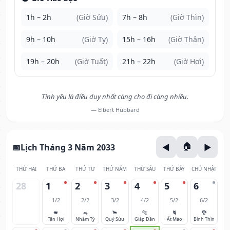
1h – 2h
(Giờ Sửu)
7h – 8h
(Giờ Thìn)
9h – 10h
(Giờ Tỵ)
15h – 16h
(Giờ Thân)
19h – 20h
(Giờ Tuất)
21h – 22h
(Giờ Hợi)
Tình yêu là điều duy nhất càng cho đi càng nhiều.
— Elbert Hubbard
Lịch Tháng 3 Năm 2033
THỨ HAI
THỨ BA
THỨ TƯ
THỨ NĂM
THỨ SÁU
THỨ BẢY
CHỦ NHẬT
28
1
2
3
4
5
6
1/2
2/2
3/2
4/2
5/2
6/2
🐖
🐀
🐂
🐅
🐈
🐉
Tân Hợi
Nhâm Tý
Quý Sửu
Giáp Dần
Ất Mão
Bính Thìn