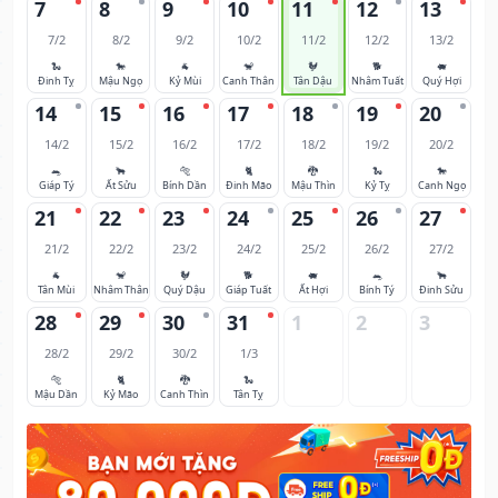
7
8
9
10
11
12
13
7/2
8/2
9/2
10/2
11/2
12/2
13/2
🐍
🐎
🐐
🐒
🐓
🐕
🐖
Đinh Tỵ
Mậu Ngọ
Kỷ Mùi
Canh Thân
Tân Dậu
Nhâm Tuất
Quý Hợi
14
15
16
17
18
19
20
14/2
15/2
16/2
17/2
18/2
19/2
20/2
🐀
🐂
🐅
🐈
🐉
🐍
🐎
Giáp Tý
Ất Sửu
Bính Dần
Đinh Mão
Mậu Thìn
Kỷ Tỵ
Canh Ngọ
21
22
23
24
25
26
27
21/2
22/2
23/2
24/2
25/2
26/2
27/2
🐐
🐒
🐓
🐕
🐖
🐀
🐂
Tân Mùi
Nhâm Thân
Quý Dậu
Giáp Tuất
Ất Hợi
Bính Tý
Đinh Sửu
28
29
30
31
1
2
3
28/2
29/2
30/2
1/3
🐅
🐈
🐉
🐍
Mậu Dần
Kỷ Mão
Canh Thìn
Tân Tỵ