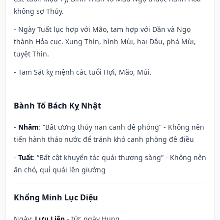
không sợ Thủy.
- Ngày Tuất lục hợp với Mão, tam hợp với Dần và Ngọ
thành Hỏa cục. Xung Thìn, hình Mùi, hại Dậu, phá Mùi,
tuyệt Thìn.
- Tam Sát kỵ mệnh các tuổi Hợi, Mão, Mùi.
Bành Tổ Bách Kỵ Nhật
-
Nhâm
: “Bất ương thủy nan canh đê phòng” - Không nên
tiến hành tháo nước để tránh khó canh phòng đê điều
-
Tuất
: “Bất cật khuyển tác quái thượng sàng” - Không nên
ăn chó, quỉ quái lên giường
Khổng Minh Lục Diệu
Ngày:
Lưu Liên
- tức ngày Hung.