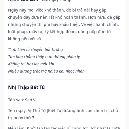
Ngày này mọi việc khó thành, dễ bị trễ nải hay gặp
chuyện dây dưa nên rất khó hoàn thành. Hơn nữa, dễ gặp
những chuyện thị phi hay khẩu thiệt. Về việc hành chính,
luật pháp, giấy tờ, ký kết hợp đồng, dâng nộp đơn từ
không nên vội vã.
“Lưu Liên là chuyện bất tường
Tìm bạn chẳng thấy nửa đường phân ly
Không thì lưu lạc một khi
Nhiều đường trắc trở nhiều khi nhọc nhằn.”
Nhị Thập Bát Tú
Tên sao
: Sao Vị
Tên ngày
: Vị Thổ Trĩ (Kiết Tú) tướng tinh con chim trĩ, chủ
trị ngày thứ 7.
Nên làm
: Khởi tạo tạo tác việc gì cũng tốt. Tốt nhất là cưới