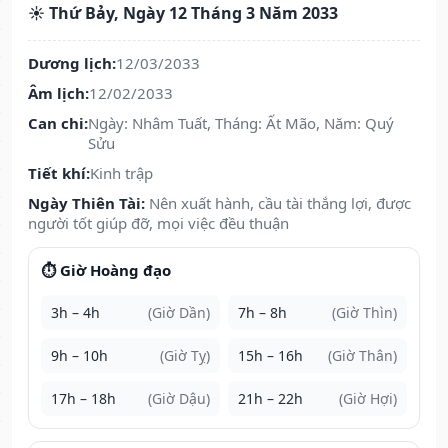
☀️ Thứ Bảy, Ngày 12 Tháng 3 Năm 2033
Dương lịch:
12/03/2033
Âm lịch:
12/02/2033
Can chi:
Ngày: Nhâm Tuất, Tháng: Ất Mão, Năm: Quý
Sửu
Tiết khí:
Kinh trập
Ngày Thiên Tài:
Nên xuất hành, cầu tài thắng lợi, được
người tốt giúp đỡ, mọi việc đều thuận
⏱️ Giờ Hoàng đạo
3h – 4h
(Giờ Dần)
7h – 8h
(Giờ Thìn)
9h – 10h
(Giờ Tỵ)
15h – 16h
(Giờ Thân)
17h – 18h
(Giờ Dậu)
21h – 22h
(Giờ Hợi)