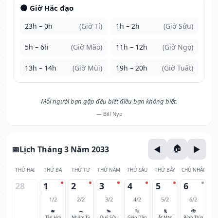
🌑 Giờ Hắc đạo
23h – 0h
(Giờ Tí)
1h – 2h
(Giờ Sửu)
5h – 6h
(Giờ Mão)
11h – 12h
(Giờ Ngọ)
13h – 14h
(Giờ Mùi)
19h – 20h
(Giờ Tuất)
Mỗi người bạn gặp đều biết điều bạn không biết.
— Bill Nye
Lịch Tháng 3 Năm 2033
THỨ HAI
THỨ BA
THỨ TƯ
THỨ NĂM
THỨ SÁU
THỨ BẢY
CHỦ NHẬT
28
1
2
3
4
5
6
1/2
2/2
3/2
4/2
5/2
6/2
🐖
🐀
🐂
🐅
🐈
🐉
Tân Hợi
Nhâm Tý
Quý Sửu
Giáp Dần
Ất Mão
Bính Thìn