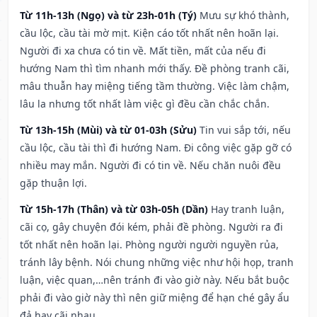
Từ 11h-13h (Ngọ) và từ 23h-01h (Tý)
Mưu sự khó thành,
cầu lộc, cầu tài mờ mịt. Kiện cáo tốt nhất nên hoãn lại.
Người đi xa chưa có tin về. Mất tiền, mất của nếu đi
hướng Nam thì tìm nhanh mới thấy. Đề phòng tranh cãi,
mâu thuẫn hay miệng tiếng tầm thường. Việc làm chậm,
lâu la nhưng tốt nhất làm việc gì đều cần chắc chắn.
Từ 13h-15h (Mùi) và từ 01-03h (Sửu)
Tin vui sắp tới, nếu
cầu lộc, cầu tài thì đi hướng Nam. Đi công việc gặp gỡ có
nhiều may mắn. Người đi có tin về. Nếu chăn nuôi đều
gặp thuận lợi.
Từ 15h-17h (Thân) và từ 03h-05h (Dần)
Hay tranh luận,
cãi cọ, gây chuyện đói kém, phải đề phòng. Người ra đi
tốt nhất nên hoãn lại. Phòng người người nguyền rủa,
tránh lây bệnh. Nói chung những việc như hội họp, tranh
luận, việc quan,…nên tránh đi vào giờ này. Nếu bắt buộc
phải đi vào giờ này thì nên giữ miệng để hạn ché gây ẩu
đả hay cãi nhau.