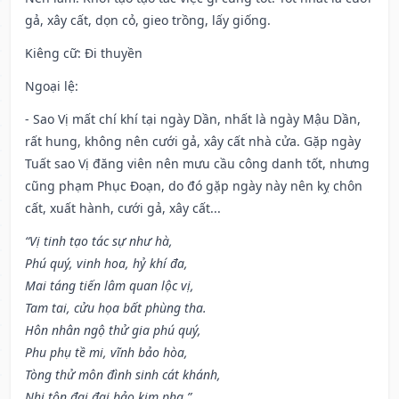
gả, xây cất, dọn cỏ, gieo trồng, lấy giống.
Kiêng cữ
: Đi thuyền
Ngoại lệ
:
- Sao Vị mất chí khí tại ngày Dần, nhất là ngày Mậu Dần,
rất hung, không nên cưới gả, xây cất nhà cửa. Gặp ngày
Tuất sao Vị đăng viên nên mưu cầu công danh tốt, nhưng
cũng phạm Phục Đoạn, do đó gặp ngày này nên kỵ chôn
cất, xuất hành, cưới gả, xây cất...
“Vị tinh tạo tác sự như hà,
Phú quý, vinh hoa, hỷ khí đa,
Mai táng tiến lâm quan lộc vị,
Tam tai, cửu họa bất phùng tha.
Hôn nhân ngộ thử gia phú quý,
Phu phụ tề mi, vĩnh bảo hòa,
Tòng thử môn đình sinh cát khánh,
Nhi tôn đại đại bảo kim pha.”