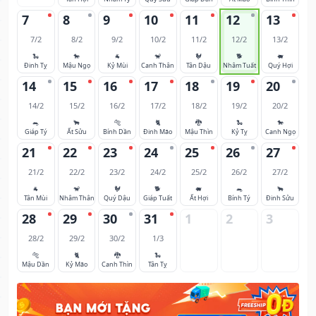
7
8
9
10
11
12
13
7/2
8/2
9/2
10/2
11/2
12/2
13/2
🐍
🐎
🐐
🐒
🐓
🐕
🐖
Đinh Tỵ
Mậu Ngọ
Kỷ Mùi
Canh Thân
Tân Dậu
Nhâm Tuất
Quý Hợi
14
15
16
17
18
19
20
14/2
15/2
16/2
17/2
18/2
19/2
20/2
🐀
🐂
🐅
🐈
🐉
🐍
🐎
Giáp Tý
Ất Sửu
Bính Dần
Đinh Mão
Mậu Thìn
Kỷ Tỵ
Canh Ngọ
21
22
23
24
25
26
27
21/2
22/2
23/2
24/2
25/2
26/2
27/2
🐐
🐒
🐓
🐕
🐖
🐀
🐂
Tân Mùi
Nhâm Thân
Quý Dậu
Giáp Tuất
Ất Hợi
Bính Tý
Đinh Sửu
28
29
30
31
1
2
3
28/2
29/2
30/2
1/3
🐅
🐈
🐉
🐍
Mậu Dần
Kỷ Mão
Canh Thìn
Tân Tỵ