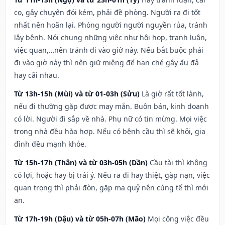
cọ, gây chuyện đói kém, phải đề phòng. Người ra đi tốt
nhất nên hoãn lại. Phòng người người nguyền rủa, tránh
lây bệnh. Nói chung những việc như hội họp, tranh luận,
việc quan,…nên tránh đi vào giờ này. Nếu bắt buộc phải
đi vào giờ này thì nên giữ miệng để hạn ché gây ẩu đả
hay cãi nhau.
Từ 13h-15h (Mùi) và từ 01-03h (Sửu)
Là giờ rất tốt lành,
nếu đi thường gặp được may mắn. Buôn bán, kinh doanh
có lời. Người đi sắp về nhà. Phụ nữ có tin mừng. Mọi việc
trong nhà đều hòa hợp. Nếu có bệnh cầu thì sẽ khỏi, gia
đình đều mạnh khỏe.
Từ 15h-17h (Thân) và từ 03h-05h (Dần)
Cầu tài thì không
có lợi, hoặc hay bị trái ý. Nếu ra đi hay thiệt, gặp nạn, việc
quan trọng thì phải đòn, gặp ma quỷ nên cúng tế thì mới
an.
Từ 17h-19h (Dậu) và từ 05h-07h (Mão)
Mọi công việc đều