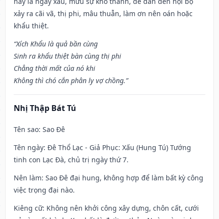
này là ngày xấu, mưu sự khó thành, dễ dẫn đến nội bộ
xảy ra cãi vã, thị phi, mâu thuẫn, làm ơn nên oán hoặc
khẩu thiệt.
“Xích Khẩu là quả bần cùng
Sinh ra khẩu thiệt bàn cùng thị phi
Chẳng thời mất của nó khi
Không thì chó cắn phân ly vợ chồng.”
Nhị Thập Bát Tú
Tên sao
: Sao Đê
Tên ngày
: Đê Thổ Lạc - Giả Phục: Xấu (Hung Tú) Tướng
tinh con Lạc Đà, chủ trị ngày thứ 7.
Nên làm
: Sao Đê đại hung, không hợp để làm bất kỳ công
việc trọng đại nào.
Kiêng cữ
: Không nên khởi công xây dựng, chôn cất, cưới