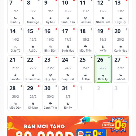
7
8
9
10
11
12
13
7/2
8/2
9/2
10/2
11/2
12/2
13/2
🐍
🐎
🐐
🐒
🐓
🐕
🐖
Đinh Tỵ
Mậu Ngọ
Kỷ Mùi
Canh Thân
Tân Dậu
Nhâm Tuất
Quý Hợi
14
15
16
17
18
19
20
14/2
15/2
16/2
17/2
18/2
19/2
20/2
🐀
🐂
🐅
🐈
🐉
🐍
🐎
Giáp Tý
Ất Sửu
Bính Dần
Đinh Mão
Mậu Thìn
Kỷ Tỵ
Canh Ngọ
21
22
23
24
25
26
27
21/2
22/2
23/2
24/2
25/2
26/2
27/2
🐐
🐒
🐓
🐕
🐖
🐀
🐂
Tân Mùi
Nhâm Thân
Quý Dậu
Giáp Tuất
Ất Hợi
Bính Tý
Đinh Sửu
28
29
30
31
1
2
3
28/2
29/2
30/2
1/3
🐅
🐈
🐉
🐍
Mậu Dần
Kỷ Mão
Canh Thìn
Tân Tỵ