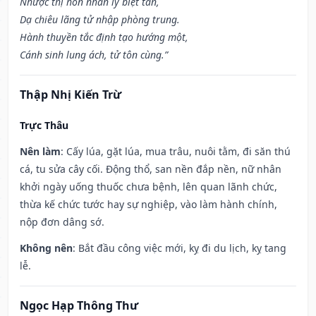
Nhược thị hôn nhân ly biệt tán,
Dạ chiêu lãng tử nhập phòng trung.
Hành thuyền tắc định tạo hướng một,
Cánh sinh lung ách, tử tôn cùng.”
Thập Nhị Kiến Trừ
Trực Thâu
Nên làm
: Cấy lúa, gặt lúa, mua trâu, nuôi tằm, đi săn thú
cá, tu sửa cây cối. Động thổ, san nền đắp nền, nữ nhân
khởi ngày uống thuốc chưa bệnh, lên quan lãnh chức,
thừa kế chức tước hay sự nghiệp, vào làm hành chính,
nộp đơn dâng sớ.
Không nên
: Bắt đầu công việc mới, kỵ đi du lịch, kỵ tang
lễ.
Ngọc Hạp Thông Thư