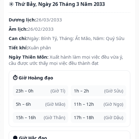
☀️ Thứ Bảy, Ngày 26 Tháng 3 Năm 2033
Dương lịch:
26/03/2033
Âm lịch:
26/02/2033
Can chi:
Ngày: Bính Tý, Tháng: Ất Mão, Năm: Quý Sửu
Tiết khí:
Xuân phân
Ngày Thiên Môn:
Xuất hành làm mọi việc đều vừa ý,
cầu được ước thấy mọi việc đều thành đạt
⏱️ Giờ Hoàng đạo
23h – 0h
(Giờ Tí)
1h – 2h
(Giờ Sửu)
5h – 6h
(Giờ Mão)
11h – 12h
(Giờ Ngọ)
15h – 16h
(Giờ Thân)
17h – 18h
(Giờ Dậu)
🌑 Giờ Hắc đạo