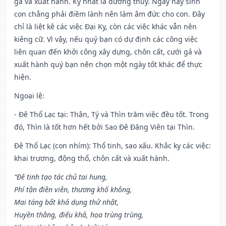
gả và xuất hành. Kỵ nhất là đường thủy. Ngày này sinh
con chẳng phải điềm lành nên làm âm đức cho con. Đây
chỉ là liệt kê các việc Đại Kỵ, còn các việc khác vẫn nên
kiêng cữ. Vì vậy, nếu quý bạn có dự định các công việc
liên quan đến khởi công xây dựng, chôn cất, cưới gả và
xuất hành quý bạn nên chọn một ngày tốt khác để thực
hiện.
Ngoại lệ
:
- Đê Thổ Lạc tại: Thân, Tý và Thìn trăm việc đều tốt. Trong
đó, Thìn là tốt hơn hết bởi Sao Đê Đăng Viên tại Thìn.
Đê Thổ Lạc (con nhím): Thổ tinh, sao xấu. Khắc kỵ các việc:
khai trương, động thổ, chôn cất và xuất hành.
“Đê tinh tạo tác chủ tai hung,
Phí tận điền viên, thương khố không,
Mai táng bất khả dụng thử nhật,
Huyền thằng, điếu khả, họa trùng trùng,