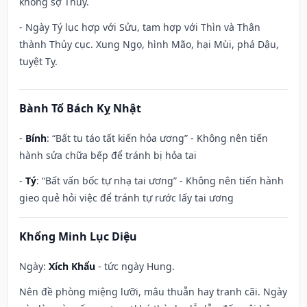
không sợ Thủy.
- Ngày Tý lục hợp với Sửu, tam hợp với Thìn và Thân
thành Thủy cục. Xung Ngọ, hình Mão, hại Mùi, phá Dậu,
tuyệt Tỵ.
Bành Tổ Bách Kỵ Nhật
-
Bính
: “Bất tu táo tất kiến hỏa ương” - Không nên tiến
hành sửa chữa bếp để tránh bị hỏa tai
-
Tý
: “Bất vấn bốc tự nhạ tai ương” - Không nên tiến hành
gieo quẻ hỏi việc để tránh tự rước lấy tai ương
Khổng Minh Lục Diệu
Ngày:
Xích Khẩu
- tức ngày Hung.
Nên đề phòng miệng lưỡi, mâu thuẫn hay tranh cãi. Ngày