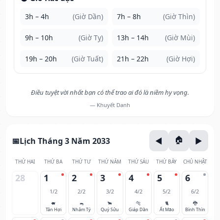
3h – 4h
(Giờ Dần)
7h – 8h
(Giờ Thìn)
9h – 10h
(Giờ Tỵ)
13h – 14h
(Giờ Mùi)
19h – 20h
(Giờ Tuất)
21h – 22h
(Giờ Hợi)
Điều tuyệt vời nhất bạn có thể trao ai đó là niềm hy vọng.
— Khuyết Danh
Lịch Tháng 3 Năm 2033
THỨ HAI
THỨ BA
THỨ TƯ
THỨ NĂM
THỨ SÁU
THỨ BẢY
CHỦ NHẬT
28
1
2
3
4
5
6
1/2
2/2
3/2
4/2
5/2
6/2
🐖
🐀
🐂
🐅
🐈
🐉
Tân Hợi
Nhâm Tý
Quý Sửu
Giáp Dần
Ất Mão
Bính Thìn