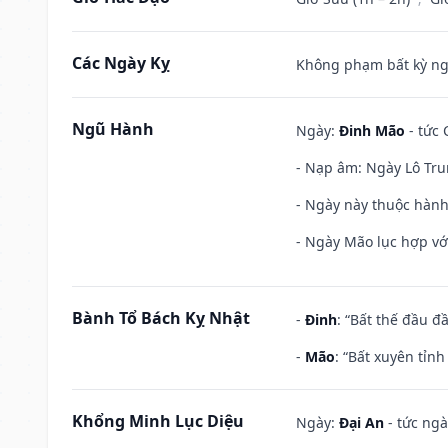
Các Ngày Kỵ
Không phạm bất kỳ ngày
Ngũ Hành
Ngày:
Đinh Mão
- tức 
- Nạp âm: Ngày Lô Tru
- Ngày này thuộc hành
- Ngày Mão lục hợp với
Bành Tổ Bách Kỵ Nhật
-
Đinh
: “Bất thế đầu đ
-
Mão
: “Bất xuyên tỉn
Khổng Minh Lục Diệu
Ngày:
Đại An
- tức ngà