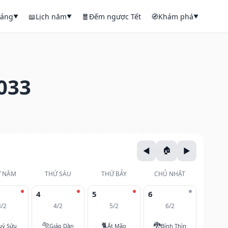
háng
📖
Lịch năm
🧧
Đếm ngược Tết
🧭
Khám phá
▼
▼
▼
033
 NĂM
THỨ SÁU
THỨ BẢY
CHỦ NHẬT
4
5
6
3/2
4/2
5/2
6/2
🐅
🐈
🐉
uý Sửu
Giáp Dần
Ất Mão
Bính Thìn