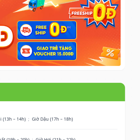
i (13h – 14h)
;
Giờ Dậu (17h – 18h)
uất (19h – 20h)
;
Giờ Hợi (21h – 22h)