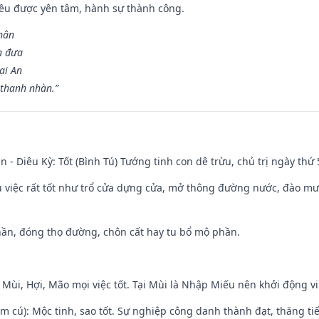
 đều được yên tâm, hành sự thành công.
hân
n đưa
ại An
 thanh nhàn.”
n - Diêu Kỳ: Tốt (Bình Tú) Tướng tinh con dê trừu, chủ trị ngày thứ 
ều việc rất tốt như trổ cửa dựng cửa, mở thông đường nước, đào m
hần, đóng thọ đường, chôn cất hay tu bổ mộ phần.
 Mùi, Hợi, Mão mọi việc tốt. Tại Mùi là Nhập Miếu nên khởi động 
m cú): Mộc tinh, sao tốt. Sự nghiệp công danh thành đạt, thăng tiến