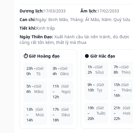
Dương lịch:
17/03/2033
Âm lịch:
17/02/2033
Can chi:
Ngày: Đinh Mão, Tháng: Ất Mão, Năm: Quý Sửu
Tiết khí:
Kinh trập
Ngày Thiên Đạo:
Xuất hành cầu tài nên tránh, dù được
cũng rất tốn kém, thất lý mà thua
⏱️ Giờ Hoàng đạo
🌑 Giờ Hắc đạo
1h –
(Giờ
7h –
(Giờ
23h –
(Giờ
3h –
(Giờ
2h
Sửu)
8h
Thìn)
0h
Tí)
4h
Dần)
9h –
(Giờ
15h
(Giờ
5h –
(Giờ
11h
(Giờ
10h
Tỵ)
–
Thân)
6h
Mão)
–
Ngọ)
16h
12h
19h
(Giờ
21h
(Giờ
13h
(Giờ
17h
(Giờ
–
Tuất)
–
Hợi)
–
Mùi)
–
Dậu)
20h
22h
14h
18h