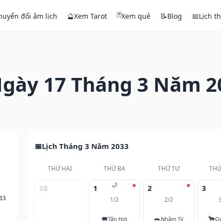
🃏
huyển đổi âm lịch
🔮
Xem Tarot
Xem quẻ
📝
Blog
📅
Lịch t
gày 17 Tháng 3 Năm 2
Lịch Tháng 3 Năm 2033
THỨ HAI
THỨ BA
THỨ TƯ
THỨ
🌙
28
1
2
3
33
1/2
2/2
🐖
🐀
🐂
Tân Hợi
Nhâm Tý
Q