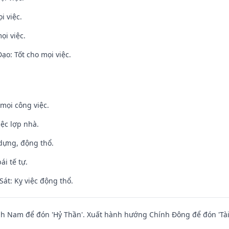
i việc.
ọi việc.
o: Tốt cho mọi việc.
mọi công việc.
iệc lợp nhà.
 dựng, động thổ.
ái tế tự.
át: Kỵ việc động thổ.
h Nam để đón 'Hỷ Thần'. Xuất hành hướng Chính Đông để đón 'Tài