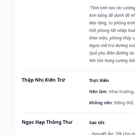
“Tỉnh tinh tạo tác vượn
Kim bảng đề danh đệ nh
Mai táng, tu phòng kinh
Hốt phong tật nhập hoà
Khai môn, phóng thủy ch
Ngưu mã trư dương vượ
Quả phụ điền đường lai
Nhi tôn hưng vượng hữu
Thập Nhị Kiến Trừ
Trực Kiến
Nên làm
: Khai trương,
Không nên
: Động thổ,
Ngọc Hạp Thông Thư
Sao tốt
:
- Nguyệt Ân: Tốt cho m