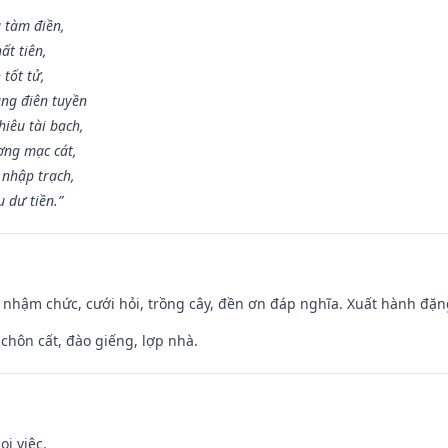
g tàm điền,
ất tiên,
 tốt tử,
ng điên tuyền
iêu tài bạch,
ng mạc cát,
 nhập trạch,
 dư tiền.”
 nhậm chức, cưới hỏi, trồng cây, đền ơn đáp nghĩa. Xuất hành đặng 
 chôn cất, đào giếng, lợp nhà.
ọi việc.