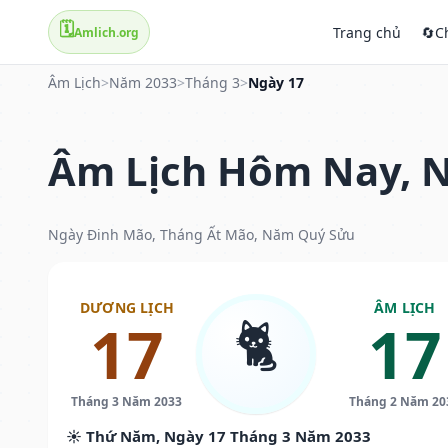
🗓️
Trang chủ
🔄
C
Amlich.org
Âm Lịch
>
Năm 2033
>
Tháng 3
>
Ngày 17
Âm Lịch Hôm Nay, N
Ngày Đinh Mão, Tháng Ất Mão, Năm Quý Sửu
DƯƠNG LỊCH
ÂM LỊCH
🐈
17
17
Tháng 3 Năm 2033
Tháng 2 Năm 20
☀️ Thứ Năm, Ngày 17 Tháng 3 Năm 2033