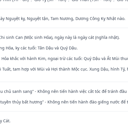
 Nguyệt kỵ, Nguyệt tận, Tam Nương, Dương Công Kỵ Nhật nào.
Chi sinh Can (Mộc sinh Hỏa), ngày này là ngày cát (nghĩa nhật).
ng Hỏa, kỵ các tuổi: Tân Dậu và Quý Dậu.
 Hỏa khắc với hành Kim, ngoại trừ các tuổi: Quý Dậu và Ất Mùi t
 Tuất, tam hợp với Mùi và Hợi thành Mộc cục. Xung Dậu, hình Tý, 
ầu chủ sanh sang” - Không nên tiến hành việc cắt tóc để tránh đầu
h tuyền thủy bất hương” - Không nên tiến hành đào giếng nước để
y Cát.