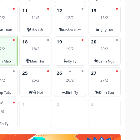
11
12
13
0/2
11/2
12/2
13/2
🐓
🐕
🐖
nh Thân
Tân Dậu
Nhâm Tuất
Quý Hợi
18
19
20
7/2
18/2
19/2
20/2
🐉
🐍
🐎
nh Mão
Mậu Thìn
Kỷ Tỵ
Canh Ngọ
⭐
25
26
27
4/2
25/2
26/2
27/2
🐖
🐀
🐂
áp Tuất
Ất Hợi
Bính Tý
Đinh Sửu
🌙
1
2
3
1/3
ân Tỵ