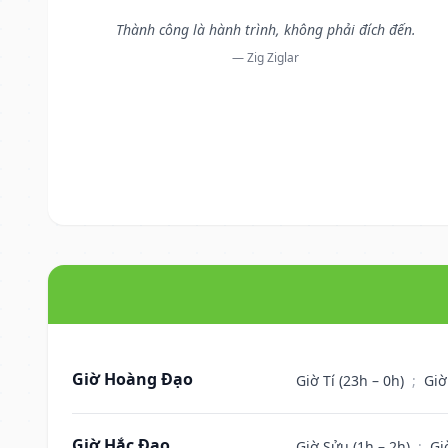
Thành công là hành trình, không phải đích đến.
— Zig Ziglar
Giờ Hoàng Đạo
Giờ Tí (23h – 0h)
;
Giờ
Giờ Hắc Đạo
Giờ Sửu (1h – 2h)
;
Gi