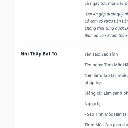
Là ngày tốt, mọi việc
“Đại An gặp được quý n
Có cơm có rượu tiền tiễ
Chẳng thời cũng được Đ
Bình an vô sự tấm thân
Nhị Thập Bát Tú
Tên sao
: Sao Tỉnh
Tên ngày
: Tỉnh Mộc Hã
Nên làm
: Tạo tác nhi
nhập học.
Kiêng cữ
: Làm sanh p
Ngoại lệ
:
- Sao Tỉnh Mộc Hãn tại
Tỉnh: Mộc Can (con chi