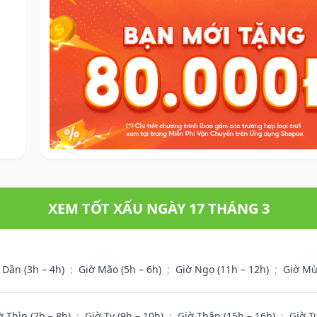
XEM TỐT XẤU NGÀY 17 THÁNG 3
 Dần (3h – 4h)
;
Giờ Mão (5h – 6h)
;
Giờ Ngọ (11h – 12h)
;
Giờ Mù
ờ Thìn (7h – 8h)
;
Giờ Tỵ (9h – 10h)
;
Giờ Thân (15h – 16h)
;
Giờ T