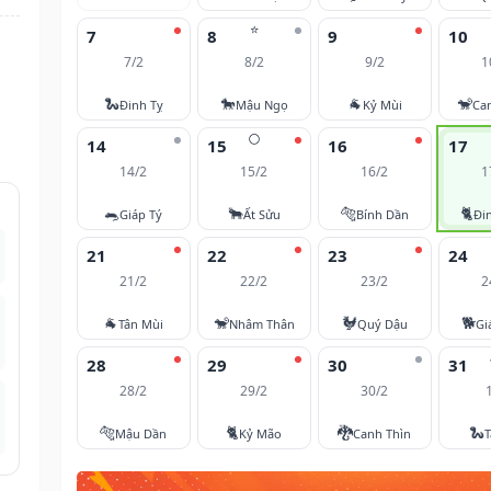
⭐
7
8
9
10
7/2
8/2
9/2
1
🐍
🐎
🐐
🐒
Đinh Tỵ
Mậu Ngọ
Kỷ Mùi
Ca
🌕
14
15
16
17
14/2
15/2
16/2
1
🐀
🐂
🐅
🐈
Giáp Tý
Ất Sửu
Bính Dần
Đi
21
22
23
24
21/2
22/2
23/2
2
🐐
🐒
🐓
🐕
Tân Mùi
Nhâm Thân
Quý Dậu
Gi
28
29
30
31
28/2
29/2
30/2
🐅
🐈
🐉
🐍
Mậu Dần
Kỷ Mão
Canh Thìn
T