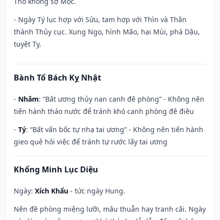
Thổ không sợ Mộc.
- Ngày Tý lục hợp với Sửu, tam hợp với Thìn và Thân
thành Thủy cục. Xung Ngọ, hình Mão, hại Mùi, phá Dậu,
tuyệt Tỵ.
Bành Tổ Bách Kỵ Nhật
-
Nhâm
: “Bất ương thủy nan canh đê phòng” - Không nên
tiến hành tháo nước để tránh khó canh phòng đê điều
-
Tý
: “Bất vấn bốc tự nhạ tai ương” - Không nên tiến hành
gieo quẻ hỏi việc để tránh tự rước lấy tai ương
Khổng Minh Lục Diệu
Ngày:
Xích Khẩu
- tức ngày Hung.
Nên đề phòng miệng lưỡi, mâu thuẫn hay tranh cãi. Ngày