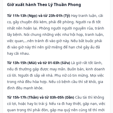
Giờ xuất hành Theo Lý Thuần Phong
Từ 11h-13h (Ngọ) và từ 23h-01h (Tý)
Hay tranh luận, cãi
cọ, gây chuyện đói kém, phải đề phòng. Người ra đi tốt
nhất nên hoãn lại. Phòng người người nguyền rủa, tránh
lây bệnh. Nói chung những việc như hội họp, tranh luận,
việc quan,…nên tránh đi vào giờ này. Nếu bắt buộc phải
đi vào giờ này thì nên giữ miệng để hạn ché gây ẩu đả
hay cãi nhau.
Từ 13h-15h (Mùi) và từ 01-03h (Sửu)
Là giờ rất tốt lành,
nếu đi thường gặp được may mắn. Buôn bán, kinh doanh
có lời. Người đi sắp về nhà. Phụ nữ có tin mừng. Mọi việc
trong nhà đều hòa hợp. Nếu có bệnh cầu thì sẽ khỏi, gia
đình đều mạnh khỏe.
Từ 15h-17h (Thân) và từ 03h-05h (Dần)
Cầu tài thì không
có lợi, hoặc hay bị trái ý. Nếu ra đi hay thiệt, gặp nạn, việc
quan trọng thì phải đòn, gặp ma quỷ nên cúng tế thì mới