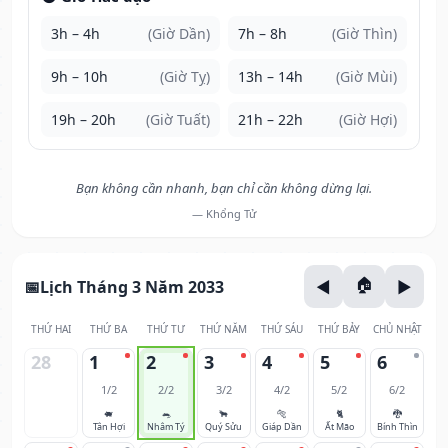
3h – 4h
(Giờ Dần)
7h – 8h
(Giờ Thìn)
9h – 10h
(Giờ Tỵ)
13h – 14h
(Giờ Mùi)
19h – 20h
(Giờ Tuất)
21h – 22h
(Giờ Hợi)
Bạn không cần nhanh, bạn chỉ cần không dừng lại.
— Khổng Tử
Lịch Tháng 3 Năm 2033
THỨ HAI
THỨ BA
THỨ TƯ
THỨ NĂM
THỨ SÁU
THỨ BẢY
CHỦ NHẬT
28
1
2
3
4
5
6
1/2
2/2
3/2
4/2
5/2
6/2
🐖
🐀
🐂
🐅
🐈
🐉
Tân Hợi
Nhâm Tý
Quý Sửu
Giáp Dần
Ất Mão
Bính Thìn