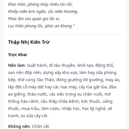
Khai môn, phóng thủy chiêu tài cốc,
Khiếp mãn kim ngân, cốc mãn thương.
Phúc ấm cao quan gia lộc vị,
Lục thân phong lộc, phúc an khang.”
Thập Nhị Kiến Trừ
Trực Khai
Nên làm
: Xuất hành, đi tàu thuyền, khởi tạo, động thổ,
san nền đắp nền, dựng xây kho vựa, làm hay sửa phòng
bếp, thờ cúng Táo Thần, đóng giường lót giường, may áo,
lắp đặt cỗ máy dệt hay các loại máy, cấy lúa gặt lúa, đào
ao giếng, tháo nước, các việc trong vụ chăn nuôi, mở
thông hào rãnh, cầu thầy chữa bệnh, bốc thuốc, uống
thuốc, mua trâu, làm rượu, nhập học, học kỹ nghệ, vẽ
tranh, tu sửa cây cối.
Không nên
: Chôn cất