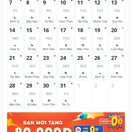
7
8
9
10
11
12
13
7/2
8/2
9/2
10/2
11/2
12/2
13/2
🐍
🐎
🐐
🐒
🐓
🐕
🐖
Đinh Tỵ
Mậu Ngọ
Kỷ Mùi
Canh Thân
Tân Dậu
Nhâm Tuất
Quý Hợi
14
15
16
17
18
19
20
14/2
15/2
16/2
17/2
18/2
19/2
20/2
🐀
🐂
🐅
🐈
🐉
🐍
🐎
Giáp Tý
Ất Sửu
Bính Dần
Đinh Mão
Mậu Thìn
Kỷ Tỵ
Canh Ngọ
21
22
23
24
25
26
27
21/2
22/2
23/2
24/2
25/2
26/2
27/2
🐐
🐒
🐓
🐕
🐖
🐀
🐂
Tân Mùi
Nhâm Thân
Quý Dậu
Giáp Tuất
Ất Hợi
Bính Tý
Đinh Sửu
28
29
30
31
1
2
3
28/2
29/2
30/2
1/3
🐅
🐈
🐉
🐍
Mậu Dần
Kỷ Mão
Canh Thìn
Tân Tỵ