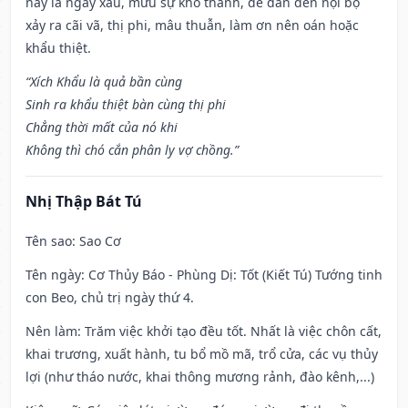
này là ngày xấu, mưu sự khó thành, dễ dẫn đến nội bộ
xảy ra cãi vã, thị phi, mâu thuẫn, làm ơn nên oán hoặc
khẩu thiệt.
“Xích Khẩu là quả bần cùng
Sinh ra khẩu thiệt bàn cùng thị phi
Chẳng thời mất của nó khi
Không thì chó cắn phân ly vợ chồng.”
Nhị Thập Bát Tú
Tên sao
: Sao Cơ
Tên ngày
: Cơ Thủy Báo - Phùng Dị: Tốt (Kiết Tú) Tướng tinh
con Beo, chủ trị ngày thứ 4.
Nên làm
: Trăm việc khởi tạo đều tốt. Nhất là việc chôn cất,
khai trương, xuất hành, tu bổ mồ mã, trổ cửa, các vụ thủy
lợi (như tháo nước, khai thông mương rảnh, đào kênh,...)