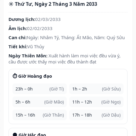
☀️ Thứ Tư, Ngày 2 Tháng 3 Năm 2033
Dương lịch:
02/03/2033
Âm lịch:
02/02/2033
Can chi:
Ngày: Nhâm Tý, Tháng: Ất Mão, Năm: Quý Sửu
Tiết khí:
Vũ Thủy
Ngày Thiên Môn:
Xuất hành làm mọi việc đều vừa ý,
cầu được ước thấy mọi việc đều thành đạt
⏱️ Giờ Hoàng đạo
23h – 0h
(Giờ Tí)
1h – 2h
(Giờ Sửu)
5h – 6h
(Giờ Mão)
11h – 12h
(Giờ Ngọ)
15h – 16h
(Giờ Thân)
17h – 18h
(Giờ Dậu)
🌑 Giờ Hắc đạo