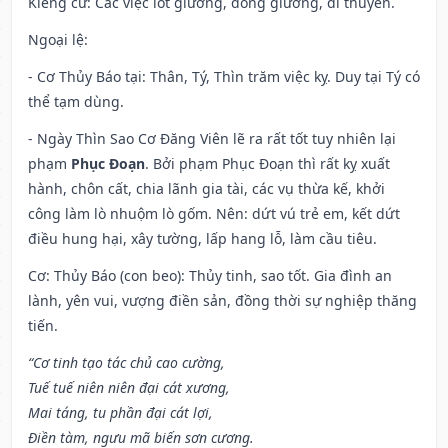
Kiêng cữ
: Các việc lót giường, đóng giường, đi thuyền.
Ngoại lệ
:
- Cơ Thủy Báo tại: Thân, Tý, Thìn trăm việc kỵ. Duy tại Tý có
thể tạm dùng.
- Ngày Thìn Sao Cơ Đăng Viên lẽ ra rất tốt tuy nhiên lại
phạm
Phục Đoạn
. Bởi phạm Phục Đoạn thì rất kỵ xuất
hành, chôn cất, chia lãnh gia tài, các vụ thừa kế, khởi
công làm lò nhuộm lò gốm. Nên: dứt vú trẻ em, kết dứt
điều hung hại, xây tường, lấp hang lỗ, làm cầu tiêu.
Cơ: Thủy Báo (con beo): Thủy tinh, sao tốt. Gia đình an
lành, yên vui, vượng điền sản, đồng thời sự nghiệp thăng
tiến.
“Cơ tinh tạo tác chủ cao cường,
Tuế tuế niên niên đại cát xương,
Mai táng, tu phần đại cát lợi,
Điền tàm, ngưu mã biến sơn cương.