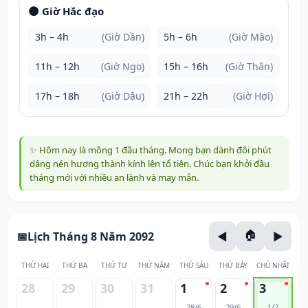
🌑 Giờ Hắc đạo
3h – 4h
(Giờ Dần)
5h – 6h
(Giờ Mão)
11h – 12h
(Giờ Ngọ)
15h – 16h
(Giờ Thân)
17h – 18h
(Giờ Dậu)
21h – 22h
(Giờ Hợi)
✨ Hôm nay là mồng 1 đầu tháng. Mong bạn dành đôi phút
dâng nén hương thành kính lên tổ tiên. Chúc bạn khởi đầu
tháng mới với nhiều an lành và may mắn.
Lịch Tháng 8 Năm 2092
THỨ HAI
THỨ BA
THỨ TƯ
THỨ NĂM
THỨ SÁU
THỨ BẢY
CHỦ NHẬT
28
29
30
31
1
2
3
28/6
29/6
1/7