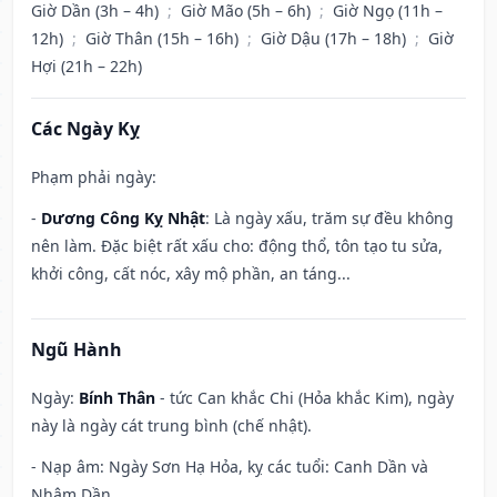
Giờ Dần (3h – 4h)
;
Giờ Mão (5h – 6h)
;
Giờ Ngọ (11h –
12h)
;
Giờ Thân (15h – 16h)
;
Giờ Dậu (17h – 18h)
;
Giờ
Hợi (21h – 22h)
Các Ngày Kỵ
Phạm phải ngày:
-
Dương Công Kỵ Nhật
: Là ngày xấu, trăm sự đều không
nên làm. Đặc biệt rất xấu cho: động thổ, tôn tạo tu sửa,
khởi công, cất nóc, xây mộ phần, an táng...
Ngũ Hành
Ngày:
Bính Thân
- tức Can khắc Chi (Hỏa khắc Kim), ngày
này là ngày cát trung bình (chế nhật).
- Nạp âm: Ngày Sơn Hạ Hỏa, kỵ các tuổi: Canh Dần và
Nhâm Dần.