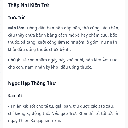
Thập Nhị Kiến Trừ
Trực Trừ
Nên làm
: Động đất, ban nền đắp nền, thờ cúng Táo Thần,
cầu thầy chữa bệnh bằng cách mổ xẻ hay châm cứu, bốc
thuốc, xả tang, khởi công làm lò nhuộm lò gốm, nữ nhân
khởi đầu uống thuốc chữa bệnh.
Chú ý
: Đẻ con nhằm ngày này khó nuôi, nên làm Âm Đức
cho con, nam nhân kỵ khởi đầu uống thuốc.
Ngọc Hạp Thông Thư
Sao tốt
:
- Thiên Xá: Tốt cho tế tự, giải oan, trừ được các sao xấu,
chỉ kiêng kỵ động thổ. Nếu gặp Trực Khai thì rất tốt tức là
ngày Thiên Xá gặp sinh khí.