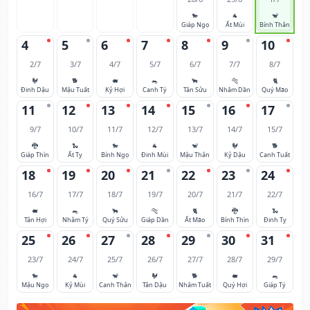
🐎
🐐
🐒
Giáp Ngọ
Ất Mùi
Bính Thân
4
5
6
7
8
9
10
2/7
3/7
4/7
5/7
6/7
7/7
8/7
🐓
🐕
🐖
🐀
🐂
🐅
🐈
Đinh Dậu
Mậu Tuất
Kỷ Hợi
Canh Tý
Tân Sửu
Nhâm Dần
Quý Mão
11
12
13
14
15
16
17
9/7
10/7
11/7
12/7
13/7
14/7
15/7
🐉
🐍
🐎
🐐
🐒
🐓
🐕
Giáp Thìn
Ất Tỵ
Bính Ngọ
Đinh Mùi
Mậu Thân
Kỷ Dậu
Canh Tuất
18
19
20
21
22
23
24
16/7
17/7
18/7
19/7
20/7
21/7
22/7
🐖
🐀
🐂
🐅
🐈
🐉
🐍
Tân Hợi
Nhâm Tý
Quý Sửu
Giáp Dần
Ất Mão
Bính Thìn
Đinh Tỵ
25
26
27
28
29
30
31
23/7
24/7
25/7
26/7
27/7
28/7
29/7
🐎
🐐
🐒
🐓
🐕
🐖
🐀
Mậu Ngọ
Kỷ Mùi
Canh Thân
Tân Dậu
Nhâm Tuất
Quý Hợi
Giáp Tý