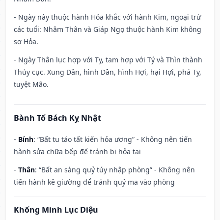
- Ngày này thuộc hành Hỏa khắc với hành Kim, ngoại trừ
các tuổi: Nhâm Thân và Giáp Ngọ thuộc hành Kim không
sợ Hỏa.
- Ngày Thân lục hợp với Tỵ, tam hợp với Tý và Thìn thành
Thủy cục. Xung Dần, hình Dần, hình Hợi, hại Hợi, phá Tỵ,
tuyệt Mão.
Bành Tổ Bách Kỵ Nhật
-
Bính
: “Bất tu táo tất kiến hỏa ương” - Không nên tiến
hành sửa chữa bếp để tránh bị hỏa tai
-
Thân
: “Bất an sàng quỷ túy nhập phòng” - Không nên
tiến hành kê giường để tránh quỷ ma vào phòng
Khổng Minh Lục Diệu