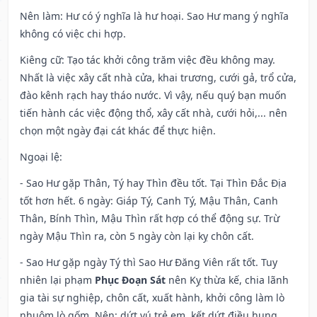
Nên làm
: Hư có ý nghĩa là hư hoại. Sao Hư mang ý nghĩa
không có việc chi hợp.
Kiêng cữ
: Tạo tác khởi công trăm việc đều không may.
Nhất là việc xây cất nhà cửa, khai trương, cưới gả, trổ cửa,
đào kênh rạch hay tháo nước. Vì vậy, nếu quý bạn muốn
tiến hành các việc động thổ, xây cất nhà, cưới hỏi,... nên
chọn một ngày đại cát khác để thực hiện.
Ngoại lệ
:
- Sao Hư gặp Thân, Tý hay Thìn đều tốt. Tại Thìn Đắc Địa
tốt hơn hết. 6 ngày: Giáp Tý, Canh Tý, Mậu Thân, Canh
Thân, Bính Thìn, Mậu Thìn rất hợp có thể động sự. Trừ
ngày Mậu Thìn ra, còn 5 ngày còn lại kỵ chôn cất.
- Sao Hư gặp ngày Tý thì Sao Hư Đăng Viên rất tốt. Tuy
nhiên lại phạm
Phục Đoạn Sát
nên Kỵ thừa kế, chia lãnh
gia tài sự nghiệp, chôn cất, xuất hành, khởi công làm lò
nhuộm lò gốm. Nên: dứt vú trẻ em, kết dứt điều hung