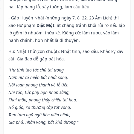
hại, lấp hang lỗ, xây tường, làm cầu tiêu.
- Gặp Huyền Nhật (những ngày 7, 8, 22, 23 Âm Lịch) thì
Sao Hư phạm
Diệt Một
: ắt chẳng tránh khỏi rủi ro nếu lập
lò gốm lò nhuộm, thừa kế. Kiêng cữ: làm rượu, vào làm
hành chánh, hơn nhất là đi thuyền.
Hư: Nhật Thử (con chuột): Nhật tinh, sao xấu. Khắc kỵ xây
cất. Gia đạo dễ gặp bất hòa.
“Hư tinh tạo tác chủ tai ương,
Nam nữ cô miên bất nhất song,
Nội loạn phong thanh vô lễ tiết,
Nhi tôn, tức phụ bạn nhân sàng,
Khai môn, phóng thủy chiêu tai họa,
Hổ giảo, xà thương cập tốt vong.
Tam tam ngũ ngũ liên niên bệnh,
Gia phá, nhân vong, bất khả đương.”