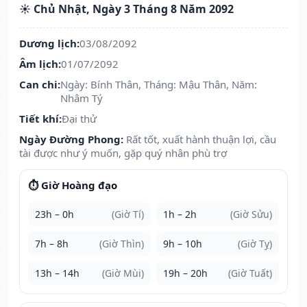
☀️ Chủ Nhật, Ngày 3 Tháng 8 Năm 2092
Dương lịch:
03/08/2092
Âm lịch:
01/07/2092
Can chi:
Ngày: Bính Thân, Tháng: Mậu Thân, Năm:
Nhâm Tý
Tiết khí:
Đại thử
Ngày Đường Phong:
Rất tốt, xuất hành thuận lợi, cầu
tài được như ý muốn, gặp quý nhân phù trợ
⏱️ Giờ Hoàng đạo
23h – 0h
(Giờ Tí)
1h – 2h
(Giờ Sửu)
7h – 8h
(Giờ Thìn)
9h – 10h
(Giờ Tỵ)
13h – 14h
(Giờ Mùi)
19h – 20h
(Giờ Tuất)