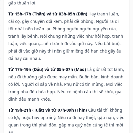
gặp thuận lợi.
Từ 15h-17h (Thân) và từ 03h-05h (Dần)
Hay tranh luận,
cãi cọ, gây chuyện đói kém, phải đề phòng. Người ra đi
tốt nhất nên hoãn lại. Phòng người người nguyền rủa,
tránh lây bệnh. Nói chung những việc như hội họp, tranh
luận, việc quan,…nên tránh đi vào giờ này. Nếu bắt buộc
phải đi vào giờ này thì nên giữ miệng để hạn ché gây ẩu
đả hay cãi nhau.
Từ 17h-19h (Dậu) và từ 05h-07h (Mão)
Là giờ rất tốt lành,
nếu đi thường gặp được may mắn. Buôn bán, kinh doanh
có lời. Người đi sắp về nhà. Phụ nữ có tin mừng. Mọi việc
trong nhà đều hòa hợp. Nếu có bệnh cầu thì sẽ khỏi, gia
đình đều mạnh khỏe.
Từ 19h-21h (Tuất) và từ 07h-09h (Thìn)
Cầu tài thì không
có lợi, hoặc hay bị trái ý. Nếu ra đi hay thiệt, gặp nạn, việc
quan trọng thì phải đòn, gặp ma quỷ nên cúng tế thì mới
an.