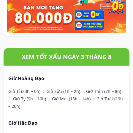
XEM TỐT XẤU NGÀY 3 THÁNG 8
Giờ Hoàng Đạo
Giờ Tí (23h – 0h)
;
Giờ Sửu (1h – 2h)
;
Giờ Thìn (7h – 8h)
;
Giờ Tỵ (9h – 10h)
;
Giờ Mùi (13h – 14h)
;
Giờ Tuất (19h
– 20h)
Giờ Hắc Đạo