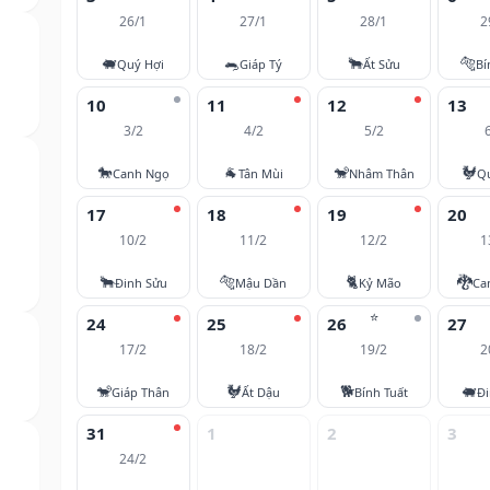
26/1
27/1
28/1
2
🐖
🐀
🐂
🐅
Quý Hợi
Giáp Tý
Ất Sửu
Bí
10
11
12
13
3/2
4/2
5/2
🐎
🐐
🐒
🐓
Canh Ngọ
Tân Mùi
Nhâm Thân
Q
17
18
19
20
10/2
11/2
12/2
1
🐂
🐅
🐈
🐉
Đinh Sửu
Mậu Dần
Kỷ Mão
Ca
⭐
24
25
26
27
17/2
18/2
19/2
2
🐒
🐓
🐕
🐖
Giáp Thân
Ất Dậu
Bính Tuất
Đi
31
1
2
3
24/2