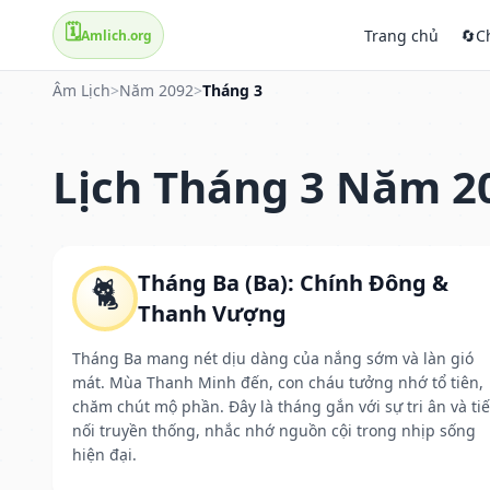
🗓️
Trang chủ
🔄
C
Amlich.org
Âm Lịch
>
Năm 2092
>
Tháng 3
Lịch Tháng 3 Năm 2
Tháng Ba (Ba): Chính Đông &
🐈
Thanh Vượng
Tháng Ba mang nét dịu dàng của nắng sớm và làn gió
mát. Mùa Thanh Minh đến, con cháu tưởng nhớ tổ tiên,
chăm chút mộ phần. Đây là tháng gắn với sự tri ân và ti
nối truyền thống, nhắc nhớ nguồn cội trong nhịp sống
hiện đại.