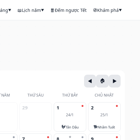
háng
📖
Lịch năm
🧧
Đếm ngược Tết
🧭
Khám phá
▼
▼
▼
 NĂM
THỨ SÁU
THỨ BẢY
CHỦ NHẬT
29
1
2
24/1
25/1
🐓
🐕
Tân Dậu
Nhâm Tuất
⭐
7
8
9