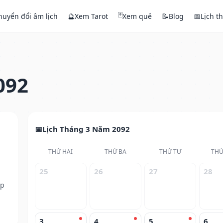
🃏
huyển đổi âm lịch
🔮
Xem Tarot
Xem quẻ
📝
Blog
📅
Lịch t
092
Lịch Tháng 3 Năm 2092
THỨ HAI
THỨ BA
THỨ TƯ
THỨ
25
26
27
28
ếp
3
4
5
6