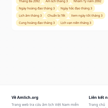
Tháng Ba 2092
Âm lịch tháng 3
Nhâm Tý năm 2092
Ngày hoàng đạo tháng 3
Ngày hắc đạo tháng 3
Lịch âm tháng 3
Chuẩn bị Tết
Xem ngày tốt tháng 3
Cung hoàng đạo tháng 3
Lịch vạn niên tháng 3
Về Amlich.org
Liên kết 
Trang web tra cứu âm lịch Việt Nam miễn
Trang chủ