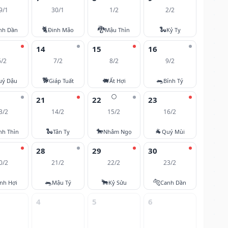
9/1
30/1
1/2
2/2
🐈
🐉
🐍
nh Dần
Đinh Mão
Mậu Thìn
Kỷ Tỵ
14
15
16
6/2
7/2
8/2
9/2
🐕
🐖
🐀
uý Dậu
Giáp Tuất
Ất Hợi
Bính Tý
🌕
21
22
23
3/2
14/2
15/2
16/2
🐍
🐎
🐐
nh Thìn
Tân Tỵ
Nhâm Ngọ
Quý Mùi
28
29
30
0/2
21/2
22/2
23/2
🐀
🐂
🐅
nh Hợi
Mậu Tý
Kỷ Sửu
Canh Dần
4
5
6