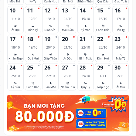
Mậu Thìn
Kỷ Tỵ
Canh Ngọ
Tân Mùi
Nhâm Thân
Quý Dậu
Giáp Tuất
10
11
12
13
14
15
16
11/10
12/10
13/10
14/10
15/10
16/10
17/10
🐖
🐀
🐂
🐅
🐈
🐉
🐍
Ất Hợi
Bính Tý
Đinh Sửu
Mậu Dần
Kỷ Mão
Canh Thìn
Tân Tỵ
17
18
19
20
21
22
23
18/10
19/10
20/10
21/10
22/10
23/10
24/10
🐎
🐐
🐒
🐓
🐕
🐖
🐀
Nhâm Ngọ
Quý Mùi
Giáp Thân
Ất Dậu
Bính Tuất
Đinh Hợi
Mậu Tý
24
25
26
27
28
29
30
25/10
26/10
27/10
28/10
29/10
1/11
2/11
🐂
🐅
🐈
🐉
🐍
🐎
🐐
Kỷ Sửu
Canh Dần
Tân Mão
Nhâm Thìn
Quý Tỵ
Giáp Ngọ
Ất Mùi