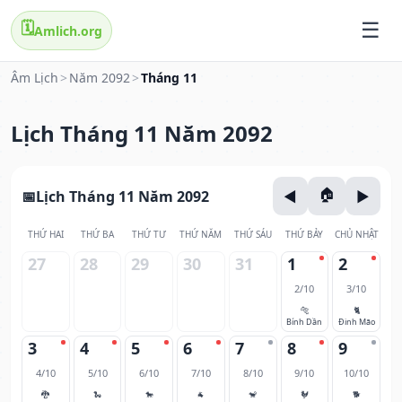
🗓️
Amlich.org
Âm Lịch
>
Năm 2092
>
Tháng 11
Lịch Tháng 11 Năm 2092
Lịch Tháng 11 Năm 2092
THỨ HAI
THỨ BA
THỨ TƯ
THỨ NĂM
THỨ SÁU
THỨ BẢY
CHỦ NHẬT
27
28
29
30
31
1
2
2/10
3/10
🐅
🐈
Bính Dần
Đinh Mão
3
4
5
6
7
8
9
4/10
5/10
6/10
7/10
8/10
9/10
10/10
🐉
🐍
🐎
🐐
🐒
🐓
🐕