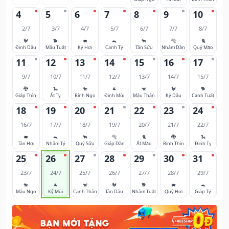
4
5
6
7
8
9
10
2/7
3/7
4/7
5/7
6/7
7/7
8/7
🐓
🐕
🐖
🐀
🐂
🐅
🐈
Đinh Dậu
Mậu Tuất
Kỷ Hợi
Canh Tý
Tân Sửu
Nhâm Dần
Quý Mão
11
12
13
14
15
16
17
9/7
10/7
11/7
12/7
13/7
14/7
15/7
🐉
🐍
🐎
🐐
🐒
🐓
🐕
Giáp Thìn
Ất Tỵ
Bính Ngọ
Đinh Mùi
Mậu Thân
Kỷ Dậu
Canh Tuất
18
19
20
21
22
23
24
16/7
17/7
18/7
19/7
20/7
21/7
22/7
🐖
🐀
🐂
🐅
🐈
🐉
🐍
Tân Hợi
Nhâm Tý
Quý Sửu
Giáp Dần
Ất Mão
Bính Thìn
Đinh Tỵ
25
26
27
28
29
30
31
23/7
24/7
25/7
26/7
27/7
28/7
29/7
🐎
🐐
🐒
🐓
🐕
🐖
🐀
Mậu Ngọ
Kỷ Mùi
Canh Thân
Tân Dậu
Nhâm Tuất
Quý Hợi
Giáp Tý