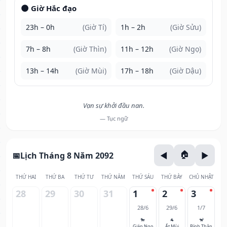
🌑 Giờ Hắc đạo
23h – 0h
(Giờ Tí)
1h – 2h
(Giờ Sửu)
7h – 8h
(Giờ Thìn)
11h – 12h
(Giờ Ngọ)
13h – 14h
(Giờ Mùi)
17h – 18h
(Giờ Dậu)
Vạn sự khởi đầu nan.
— Tục ngữ
Lịch Tháng 8 Năm 2092
THỨ HAI
THỨ BA
THỨ TƯ
THỨ NĂM
THỨ SÁU
THỨ BẢY
CHỦ NHẬT
28
29
30
31
1
2
3
28/6
29/6
1/7
🐎
🐐
🐒
Giáp Ngọ
Ất Mùi
Bính Thân