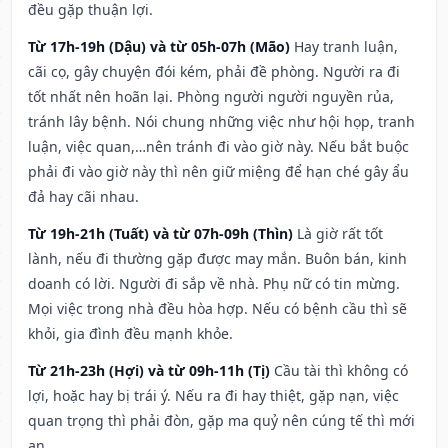
đều gặp thuận lợi.
Từ 17h-19h (Dậu) và từ 05h-07h (Mão)
Hay tranh luận,
cãi cọ, gây chuyện đói kém, phải đề phòng. Người ra đi
tốt nhất nên hoãn lại. Phòng người người nguyền rủa,
tránh lây bệnh. Nói chung những việc như hội họp, tranh
luận, việc quan,…nên tránh đi vào giờ này. Nếu bắt buộc
phải đi vào giờ này thì nên giữ miệng để hạn ché gây ẩu
đả hay cãi nhau.
Từ 19h-21h (Tuất) và từ 07h-09h (Thìn)
Là giờ rất tốt
lành, nếu đi thường gặp được may mắn. Buôn bán, kinh
doanh có lời. Người đi sắp về nhà. Phụ nữ có tin mừng.
Mọi việc trong nhà đều hòa hợp. Nếu có bệnh cầu thì sẽ
khỏi, gia đình đều mạnh khỏe.
Từ 21h-23h (Hợi) và từ 09h-11h (Tị)
Cầu tài thì không có
lợi, hoặc hay bị trái ý. Nếu ra đi hay thiệt, gặp nạn, việc
quan trọng thì phải đòn, gặp ma quỷ nên cúng tế thì mới
an.