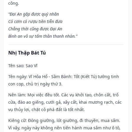
công.
“Đại An gặp được quý nhân
Có cơm có rượu tiền tiễn đưa
Chẳng thời cũng được Đại An
Bình an vô sự tấm thân thanh nhàn.”
Nhị Thập Bát Tú
Tên sao
: Sao Vĩ
Tên ngày
: Vĩ Hỏa Hổ - Sầm Bành: Tốt (Kiết Tú) tướng tinh
con cọp, chủ trị ngày thứ 3.
Nên làm
: Mọi việc đều tốt. Các vụ khởi tạo, chôn cất, trổ
cửa, đào ao giếng, cưới gả, xây cất, khai mương rạch, các
vụ thủy lợi, chặt cỏ phá đất là tốt nhất.
Kiêng cữ
: Đóng giường, lót giường, đi thuyền, mua sắm.
Vì vậy, ngày này không nên tiến hành mua sắm như ô tô,