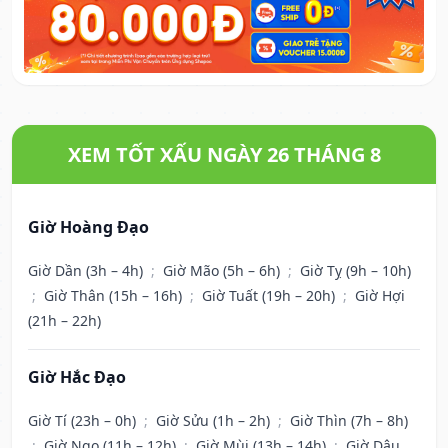
XEM TỐT XẤU NGÀY 26 THÁNG 8
Giờ Hoàng Đạo
Giờ Dần (3h – 4h)
;
Giờ Mão (5h – 6h)
;
Giờ Tỵ (9h – 10h)
;
Giờ Thân (15h – 16h)
;
Giờ Tuất (19h – 20h)
;
Giờ Hợi
(21h – 22h)
Giờ Hắc Đạo
Giờ Tí (23h – 0h)
;
Giờ Sửu (1h – 2h)
;
Giờ Thìn (7h – 8h)
;
Giờ Ngọ (11h – 12h)
;
Giờ Mùi (13h – 14h)
;
Giờ Dậu