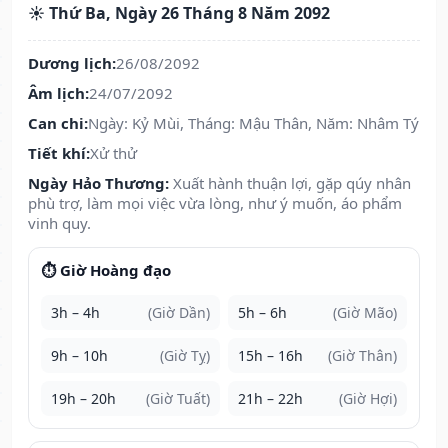
☀️ Thứ Ba, Ngày 26 Tháng 8 Năm 2092
Dương lịch:
26/08/2092
Âm lịch:
24/07/2092
Can chi:
Ngày: Kỷ Mùi, Tháng: Mậu Thân, Năm: Nhâm Tý
Tiết khí:
Xử thử
Ngày Hảo Thương:
Xuất hành thuận lợi, gặp qúy nhân
phù trợ, làm mọi việc vừa lòng, như ý muốn, áo phẩm
vinh quy.
⏱️ Giờ Hoàng đạo
3h – 4h
(Giờ Dần)
5h – 6h
(Giờ Mão)
9h – 10h
(Giờ Tỵ)
15h – 16h
(Giờ Thân)
19h – 20h
(Giờ Tuất)
21h – 22h
(Giờ Hợi)