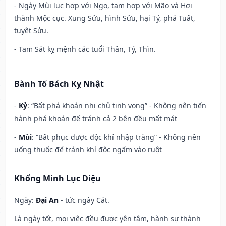
- Ngày Mùi lục hợp với Ngọ, tam hợp với Mão và Hợi
thành Mộc cục. Xung Sửu, hình Sửu, hại Tý, phá Tuất,
tuyệt Sửu.
- Tam Sát kỵ mệnh các tuổi Thân, Tý, Thìn.
Bành Tổ Bách Kỵ Nhật
-
Kỷ
: “Bất phá khoán nhị chủ tịnh vong” - Không nên tiến
hành phá khoán để tránh cả 2 bên đều mất mát
-
Mùi
: “Bất phục dược độc khí nhập tràng” - Không nên
uống thuốc để tránh khí độc ngấm vào ruột
Khổng Minh Lục Diệu
Ngày:
Đại An
- tức ngày Cát.
Là ngày tốt, mọi việc đều được yên tâm, hành sự thành