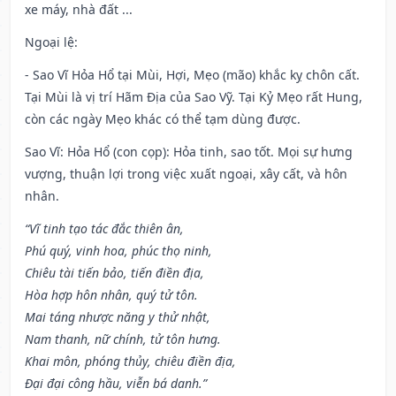
xe máy, nhà đất ...
Ngoại lệ
:
- Sao Vĩ Hỏa Hổ tại Mùi, Hợi, Mẹo (mão) khắc kỵ chôn cất.
Tại Mùi là vị trí Hãm Địa của Sao Vỹ. Tại Kỷ Mẹo rất Hung,
còn các ngày Mẹo khác có thể tạm dùng được.
Sao Vĩ: Hỏa Hổ (con cọp): Hỏa tinh, sao tốt. Mọi sự hưng
vượng, thuận lợi trong việc xuất ngoại, xây cất, và hôn
nhân.
“Vĩ tinh tạo tác đắc thiên ân,
Phú quý, vinh hoa, phúc thọ ninh,
Chiêu tài tiến bảo, tiến điền địa,
Hòa hợp hôn nhân, quý tử tôn.
Mai táng nhược năng y thử nhật,
Nam thanh, nữ chính, tử tôn hưng.
Khai môn, phóng thủy, chiêu điền địa,
Đại đại công hầu, viễn bá danh.”