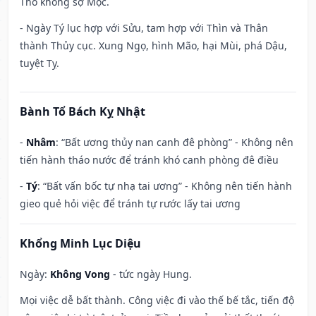
Thổ không sợ Mộc.
- Ngày Tý lục hợp với Sửu, tam hợp với Thìn và Thân
thành Thủy cục. Xung Ngọ, hình Mão, hại Mùi, phá Dậu,
tuyệt Tỵ.
Bành Tổ Bách Kỵ Nhật
-
Nhâm
: “Bất ương thủy nan canh đê phòng” - Không nên
tiến hành tháo nước để tránh khó canh phòng đê điều
-
Tý
: “Bất vấn bốc tự nhạ tai ương” - Không nên tiến hành
gieo quẻ hỏi việc để tránh tự rước lấy tai ương
Khổng Minh Lục Diệu
Ngày:
Không Vong
- tức ngày Hung.
Mọi việc dễ bất thành. Công việc đi vào thế bế tắc, tiến độ