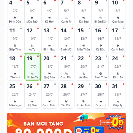
4
5
6
7
8
9
10
2/7
3/7
4/7
5/7
6/7
7/7
8/7
🐓
🐕
🐖
🐀
🐂
🐅
🐈
Đinh Dậu
Mậu Tuất
Kỷ Hợi
Canh Tý
Tân Sửu
Nhâm Dần
Quý Mão
11
12
13
14
15
16
17
9/7
10/7
11/7
12/7
13/7
14/7
15/7
🐉
🐍
🐎
🐐
🐒
🐓
🐕
Giáp Thìn
Ất Tỵ
Bính Ngọ
Đinh Mùi
Mậu Thân
Kỷ Dậu
Canh Tuất
18
19
20
21
22
23
24
16/7
17/7
18/7
19/7
20/7
21/7
22/7
🐖
🐀
🐂
🐅
🐈
🐉
🐍
Tân Hợi
Nhâm Tý
Quý Sửu
Giáp Dần
Ất Mão
Bính Thìn
Đinh Tỵ
25
26
27
28
29
30
31
23/7
24/7
25/7
26/7
27/7
28/7
29/7
🐎
🐐
🐒
🐓
🐕
🐖
🐀
Mậu Ngọ
Kỷ Mùi
Canh Thân
Tân Dậu
Nhâm Tuất
Quý Hợi
Giáp Tý