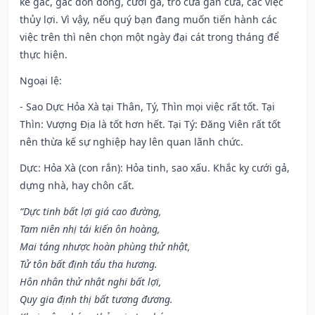
kê gác, gác đòn đông, cưới gã, trổ cửa gắn cửa, các việc
thủy lợi. Vì vậy, nếu quý bạn đang muốn tiến hành các
việc trên thì nên chọn một ngày đại cát trong tháng để
thực hiện.
Ngoại lệ
:
- Sao Dực Hỏa Xà tại Thân, Tý, Thìn mọi việc rất tốt. Tại
Thìn: Vượng Địa là tốt hơn hết. Tại Tý: Đăng Viên rất tốt
nên thừa kế sự nghiệp hay lên quan lãnh chức.
Dực: Hỏa Xà (con rắn): Hỏa tinh, sao xấu. Khắc kỵ cưới gả,
dựng nhà, hay chôn cất.
“Dực tinh bất lợi giá cao đường,
Tam niên nhị tái kiến ôn hoàng,
Mai táng nhược hoàn phùng thử nhật,
Tử tôn bất định tẩu tha hương.
Hôn nhân thử nhật nghi bất lợi,
Quy gia định thị bất tương đương.