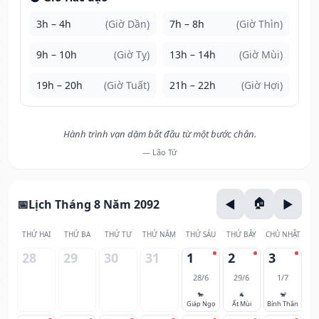
3h – 4h
(Giờ Dần)
7h – 8h
(Giờ Thìn)
9h – 10h
(Giờ Tỵ)
13h – 14h
(Giờ Mùi)
19h – 20h
(Giờ Tuất)
21h – 22h
(Giờ Hợi)
Hành trình vạn dặm bắt đầu từ một bước chân.
— Lão Tử
Lịch Tháng 8 Năm 2092
THỨ HAI
THỨ BA
THỨ TƯ
THỨ NĂM
THỨ SÁU
THỨ BẢY
CHỦ NHẬT
28
29
30
31
1
2
3
28/6
29/6
1/7
🐎
🐐
🐒
Giáp Ngọ
Ất Mùi
Bính Thân