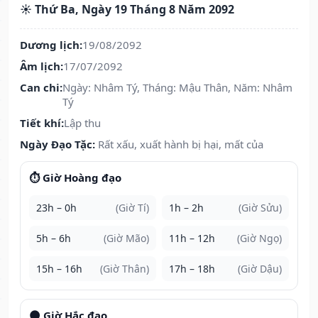
☀️ Thứ Ba, Ngày 19 Tháng 8 Năm 2092
Dương lịch:
19/08/2092
Âm lịch:
17/07/2092
Can chi:
Ngày: Nhâm Tý, Tháng: Mậu Thân, Năm: Nhâm
Tý
Tiết khí:
Lập thu
Ngày Đạo Tặc:
Rất xấu, xuất hành bị hại, mất của
⏱️ Giờ Hoàng đạo
23h – 0h
(Giờ Tí)
1h – 2h
(Giờ Sửu)
5h – 6h
(Giờ Mão)
11h – 12h
(Giờ Ngọ)
15h – 16h
(Giờ Thân)
17h – 18h
(Giờ Dậu)
🌑 Giờ Hắc đạo