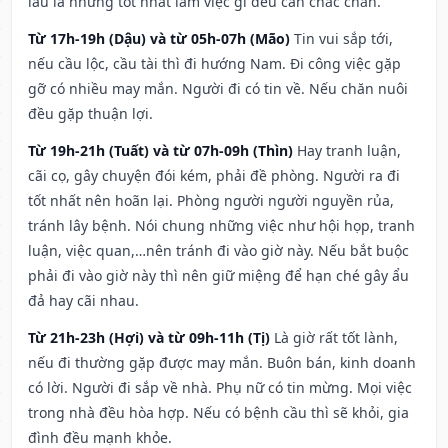
lâu la nhưng tốt nhất làm việc gì đều cần chắc chắn.
Từ 17h-19h (Dậu) và từ 05h-07h (Mão)
Tin vui sắp tới,
nếu cầu lộc, cầu tài thì đi hướng Nam. Đi công việc gặp
gỡ có nhiều may mắn. Người đi có tin về. Nếu chăn nuôi
đều gặp thuận lợi.
Từ 19h-21h (Tuất) và từ 07h-09h (Thìn)
Hay tranh luận,
cãi cọ, gây chuyện đói kém, phải đề phòng. Người ra đi
tốt nhất nên hoãn lại. Phòng người người nguyền rủa,
tránh lây bệnh. Nói chung những việc như hội họp, tranh
luận, việc quan,…nên tránh đi vào giờ này. Nếu bắt buộc
phải đi vào giờ này thì nên giữ miệng để hạn ché gây ẩu
đả hay cãi nhau.
Từ 21h-23h (Hợi) và từ 09h-11h (Tị)
Là giờ rất tốt lành,
nếu đi thường gặp được may mắn. Buôn bán, kinh doanh
có lời. Người đi sắp về nhà. Phụ nữ có tin mừng. Mọi việc
trong nhà đều hòa hợp. Nếu có bệnh cầu thì sẽ khỏi, gia
đình đều mạnh khỏe.