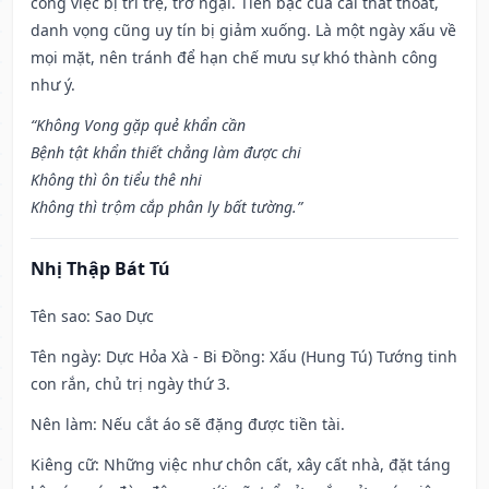
công việc bị trì trệ, trở ngại. Tiền bạc của cải thất thoát,
danh vọng cũng uy tín bị giảm xuống. Là một ngày xấu về
mọi mặt, nên tránh để hạn chế mưu sự khó thành công
như ý.
“Không Vong gặp quẻ khẩn cần
Bệnh tật khẩn thiết chẳng làm được chi
Không thì ôn tiểu thê nhi
Không thì trộm cắp phân ly bất tường.”
Nhị Thập Bát Tú
Tên sao
: Sao Dực
Tên ngày
: Dực Hỏa Xà - Bi Đồng: Xấu (Hung Tú) Tướng tinh
con rắn, chủ trị ngày thứ 3.
Nên làm
: Nếu cắt áo sẽ đặng được tiền tài.
Kiêng cữ
: Những việc như chôn cất, xây cất nhà, đặt táng