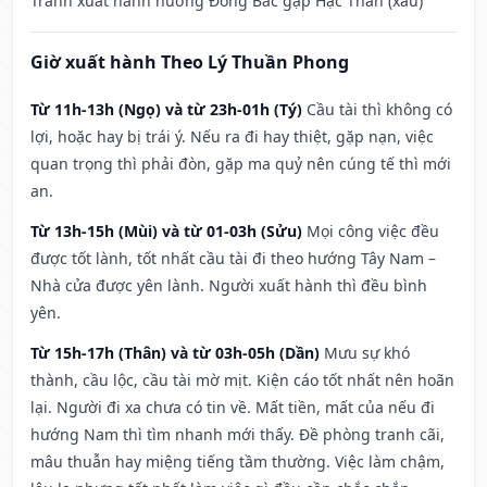
Tránh xuất hành hướng Đông Bắc gặp Hạc Thần (xấu)
Giờ xuất hành Theo Lý Thuần Phong
Từ 11h-13h (Ngọ) và từ 23h-01h (Tý)
Cầu tài thì không có
lợi, hoặc hay bị trái ý. Nếu ra đi hay thiệt, gặp nạn, việc
quan trọng thì phải đòn, gặp ma quỷ nên cúng tế thì mới
an.
Từ 13h-15h (Mùi) và từ 01-03h (Sửu)
Mọi công việc đều
được tốt lành, tốt nhất cầu tài đi theo hướng Tây Nam –
Nhà cửa được yên lành. Người xuất hành thì đều bình
yên.
Từ 15h-17h (Thân) và từ 03h-05h (Dần)
Mưu sự khó
thành, cầu lộc, cầu tài mờ mịt. Kiện cáo tốt nhất nên hoãn
lại. Người đi xa chưa có tin về. Mất tiền, mất của nếu đi
hướng Nam thì tìm nhanh mới thấy. Đề phòng tranh cãi,
mâu thuẫn hay miệng tiếng tầm thường. Việc làm chậm,