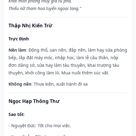
Khai môn phóng thủy gia tu phá,
Thiếu nữ tham hoa luyến ngoại lang.”
Thập Nhị Kiến Trừ
Trực Định
Nên làm
: Động thổ, san nền, đắp nền, làm hay sửa phòng
bếp, lắp đặt máy móc, nhập học, làm lễ cầu thân, nộp
đơn dâng sớ, sửa hay làm tàu thuyền, khai trương tàu
thuyền, khởi công làm lò. Mua nuôi thêm súc vật.
Không nên
: Thưa kiện, xuất hành đi xa
Ngọc Hạp Thông Thư
Sao tốt
:
- Nguyệt Đức: Tốt cho mọi việc.