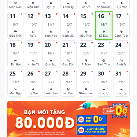
🐓
🐕
🐖
🐀
🐂
🐅
🐈
Đinh Dậu
Mậu Tuất
Kỷ Hợi
Canh Tý
Tân Sửu
Nhâm Dần
Quý Mão
11
12
13
14
15
16
17
9/7
10/7
11/7
12/7
13/7
14/7
15/7
🐉
🐍
🐎
🐐
🐒
🐓
🐕
Giáp Thìn
Ất Tỵ
Bính Ngọ
Đinh Mùi
Mậu Thân
Kỷ Dậu
Canh Tuất
18
19
20
21
22
23
24
16/7
17/7
18/7
19/7
20/7
21/7
22/7
🐖
🐀
🐂
🐅
🐈
🐉
🐍
Tân Hợi
Nhâm Tý
Quý Sửu
Giáp Dần
Ất Mão
Bính Thìn
Đinh Tỵ
25
26
27
28
29
30
31
23/7
24/7
25/7
26/7
27/7
28/7
29/7
🐎
🐐
🐒
🐓
🐕
🐖
🐀
Mậu Ngọ
Kỷ Mùi
Canh Thân
Tân Dậu
Nhâm Tuất
Quý Hợi
Giáp Tý