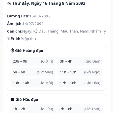
☀️ Thứ Bảy, Ngày 16 Tháng 8 Năm 2092
Dương lịch:
16/08/2092
Âm lịch:
14/07/2092
Can chi:
Ngày: Kỷ Dậu, Tháng: Mậu Thân, Năm: Nhâm Tý
Tiết khí:
Lập thu
⏱️ Giờ Hoàng đạo
23h – 0h
(Giờ Tí)
3h – 4h
(Giờ Dần)
5h – 6h
(Giờ Mão)
11h – 12h
(Giờ Ngọ)
13h – 14h
(Giờ Mùi)
17h – 18h
(Giờ Dậu)
🌑 Giờ Hắc đạo
1h – 2h
(Giờ Sửu)
7h – 8h
(Giờ Thìn)