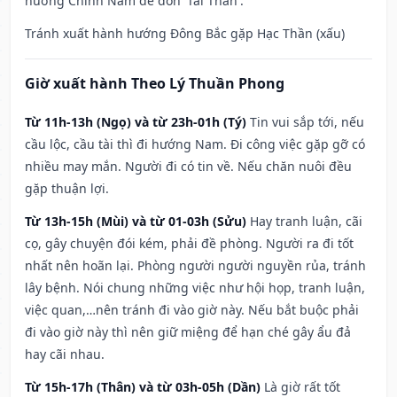
hướng Chính Nam để đón 'Tài Thần'.
Tránh xuất hành hướng Đông Bắc gặp Hạc Thần (xấu)
Giờ xuất hành Theo Lý Thuần Phong
Từ 11h-13h (Ngọ) và từ 23h-01h (Tý)
Tin vui sắp tới, nếu
cầu lộc, cầu tài thì đi hướng Nam. Đi công việc gặp gỡ có
nhiều may mắn. Người đi có tin về. Nếu chăn nuôi đều
gặp thuận lợi.
Từ 13h-15h (Mùi) và từ 01-03h (Sửu)
Hay tranh luận, cãi
cọ, gây chuyện đói kém, phải đề phòng. Người ra đi tốt
nhất nên hoãn lại. Phòng người người nguyền rủa, tránh
lây bệnh. Nói chung những việc như hội họp, tranh luận,
việc quan,…nên tránh đi vào giờ này. Nếu bắt buộc phải
đi vào giờ này thì nên giữ miệng để hạn ché gây ẩu đả
hay cãi nhau.
Từ 15h-17h (Thân) và từ 03h-05h (Dần)
Là giờ rất tốt