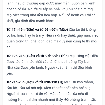
lành, nếu đi thường gặp được may mắn. Buôn bán, kinh
doanh có lời. Người đi sắp về nhà. Phụ nữ có tin mừng.
Mọi việc trong nhà đều hòa hợp. Nếu có bệnh cầu thì sẽ
khỏi, gia đình đều mạnh khỏe.
Từ 17h-19h (Dậu) và từ 05h-07h (Mão)
Cầu tài thì không
có lợi, hoặc hay bị trái ý. Nếu ra đi hay thiệt, gặp nạn, việc
quan trọng thì phải đòn, gặp ma quỷ nên cúng tế thì mới
an.
Từ 19h-21h (Tuất) và từ 07h-09h (Thìn)
Mọi công việc đều
được tốt lành, tốt nhất cầu tài đi theo hướng Tây Nam –
Nhà cửa được yên lành. Người xuất hành thì đều bình
yên.
Từ 21h-23h (Hợi) và từ 09h-11h (Tị)
Mưu sự khó thành,
cầu lộc, cầu tài mờ mịt. Kiện cáo tốt nhất nên hoãn lại.
Người đi xa chưa có tin về. Mất tiền, mất của nếu đi
hướng Nam thì tìm nhanh mới thấy. Đề phòng tranh cãi,