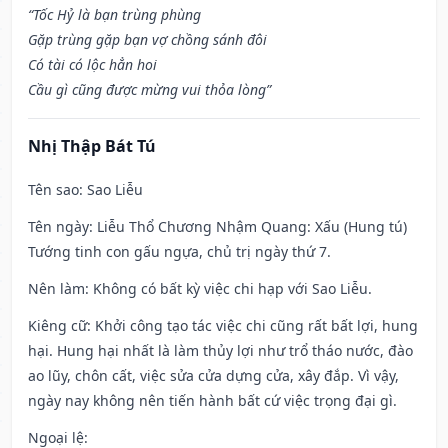
“Tốc Hỷ là bạn trùng phùng
Gặp trùng gặp bạn vợ chồng sánh đôi
Có tài có lộc hẳn hoi
Cầu gì cũng được mừng vui thỏa lòng”
Nhị Thập Bát Tú
Tên sao
: Sao Liễu
Tên ngày
: Liễu Thổ Chương Nhậm Quang: Xấu (Hung tú)
Tướng tinh con gấu ngựa, chủ trị ngày thứ 7.
Nên làm
: Không có bất kỳ việc chi hạp với Sao Liễu.
Kiêng cữ
: Khởi công tạo tác việc chi cũng rất bất lợi, hung
hại. Hung hại nhất là làm thủy lợi như trổ tháo nước, đào
ao lũy, chôn cất, việc sửa cửa dựng cửa, xây đắp. Vì vậy,
ngày nay không nên tiến hành bất cứ việc trọng đại gì.
Ngoại lệ
: