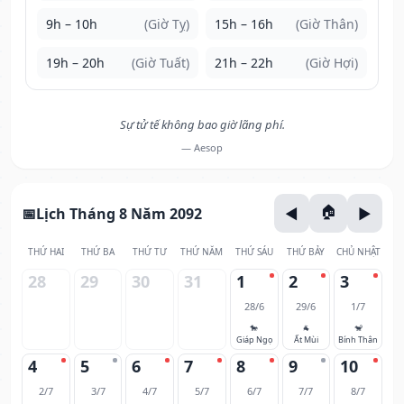
9h – 10h
(Giờ Tỵ)
15h – 16h
(Giờ Thân)
19h – 20h
(Giờ Tuất)
21h – 22h
(Giờ Hợi)
Sự tử tế không bao giờ lãng phí.
— Aesop
Lịch Tháng 8 Năm 2092
THỨ HAI
THỨ BA
THỨ TƯ
THỨ NĂM
THỨ SÁU
THỨ BẢY
CHỦ NHẬT
28
29
30
31
1
2
3
28/6
29/6
1/7
🐎
🐐
🐒
Giáp Ngọ
Ất Mùi
Bính Thân
4
5
6
7
8
9
10
2/7
3/7
4/7
5/7
6/7
7/7
8/7