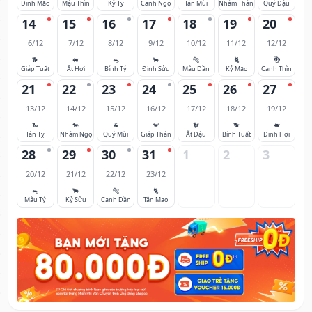
Đinh Mão
Mậu Thìn
Kỷ Tỵ
Canh Ngọ
Tân Mùi
Nhâm Thân
Quý Dậu
14
15
16
17
18
19
20
6/12
7/12
8/12
9/12
10/12
11/12
12/12
🐕
🐖
🐀
🐂
🐅
🐈
🐉
Giáp Tuất
Ất Hợi
Bính Tý
Đinh Sửu
Mậu Dần
Kỷ Mão
Canh Thìn
21
22
23
24
25
26
27
13/12
14/12
15/12
16/12
17/12
18/12
19/12
🐍
🐎
🐐
🐒
🐓
🐕
🐖
Tân Tỵ
Nhâm Ngọ
Quý Mùi
Giáp Thân
Ất Dậu
Bính Tuất
Đinh Hợi
28
29
30
31
1
2
3
20/12
21/12
22/12
23/12
🐀
🐂
🐅
🐈
Mậu Tý
Kỷ Sửu
Canh Dần
Tân Mão