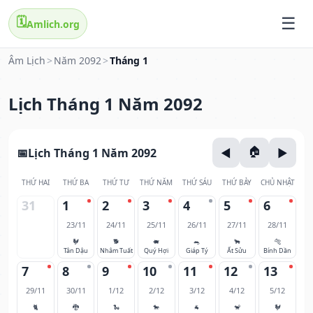
🗓️
Amlich.org
Âm Lịch
>
Năm 2092
>
Tháng 1
Lịch Tháng 1 Năm 2092
Lịch Tháng 1 Năm 2092
THỨ HAI
THỨ BA
THỨ TƯ
THỨ NĂM
THỨ SÁU
THỨ BẢY
CHỦ NHẬT
31
1
2
3
4
5
6
23/11
24/11
25/11
26/11
27/11
28/11
🐓
🐕
🐖
🐀
🐂
🐅
Tân Dậu
Nhâm Tuất
Quý Hợi
Giáp Tý
Ất Sửu
Bính Dần
7
8
9
10
11
12
13
29/11
30/11
1/12
2/12
3/12
4/12
5/12
🐈
🐉
🐍
🐎
🐐
🐒
🐓