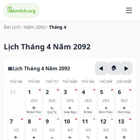
🗓️
Amlich.org
Âm Lịch
>
Năm 2092
>
Tháng 4
Lịch Tháng 4 Năm 2092
Lịch Tháng 4 Năm 2092
THỨ HAI
THỨ BA
THỨ TƯ
THỨ NĂM
THỨ SÁU
THỨ BẢY
CHỦ NHẬT
31
1
2
3
4
5
6
25/2
26/2
27/2
28/2
29/2
30/2
🐉
🐍
🐎
🐐
🐒
🐓
Nhâm Thìn
Quý Tỵ
Giáp Ngọ
Ất Mùi
Bính Thân
Đinh Dậu
7
8
9
10
11
12
13
1/3
2/3
3/3
4/3
5/3
6/3
7/3
🐕
🐖
🐀
🐂
🐅
🐈
🐉