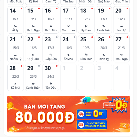
Mậu Tuất
Kỷ Hợi
Canh Tý
Tân Sửu
Nhâm Dần
Quý Mão
Giáp Thìn
14
15
16
17
18
19
20
8/3
9/3
10/3
11/3
12/3
13/3
14/3
🐍
🐎
🐐
🐒
🐓
🐕
🐖
Ất Tỵ
Bính Ngọ
Đinh Mùi
Mậu Thân
Kỷ Dậu
Canh Tuất
Tân Hợi
21
22
23
24
25
26
27
15/3
16/3
17/3
18/3
19/3
20/3
21/3
🐀
🐂
🐅
🐈
🐉
🐍
🐎
Nhâm Tý
Quý Sửu
Giáp Dần
Ất Mão
Bính Thìn
Đinh Tỵ
Mậu Ngọ
28
29
30
1
2
3
4
22/3
23/3
24/3
🐐
🐒
🐓
Kỷ Mùi
Canh Thân
Tân Dậu