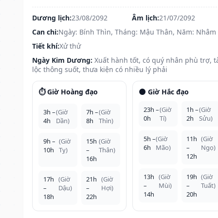
Dương lịch:
23/08/2092
Âm lịch:
21/07/2092
Can chi:
Ngày: Bính Thìn, Tháng: Mậu Thân, Năm: Nhâm
Tiết khí:
Xử thử
Ngày Kim Dương:
Xuất hành tốt, có quý nhân phù trợ, t
lộc thông suốt, thưa kiện có nhiều lý phải
⏱️ Giờ Hoàng đạo
🌑 Giờ Hắc đạo
23h –
(Giờ
1h –
(Giờ
3h –
(Giờ
7h –
(Giờ
0h
Tí)
2h
Sửu)
4h
Dần)
8h
Thìn)
5h –
(Giờ
11h
(Giờ
9h –
(Giờ
15h
(Giờ
6h
Mão)
–
Ngọ)
10h
Tỵ)
–
Thân)
12h
16h
13h
(Giờ
19h
(Giờ
17h
(Giờ
21h
(Giờ
–
Mùi)
–
Tuất)
–
Dậu)
–
Hợi)
14h
20h
18h
22h