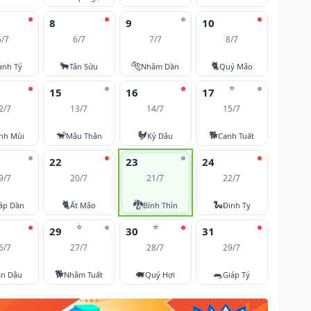
8
9
10
5/7
6/7
7/7
8/7
🐂
🐅
🐈
anh Tý
Tân Sửu
Nhâm Dần
Quý Mão
⭐
15
16
17
2/7
13/7
14/7
15/7
🐒
🐓
🐕
nh Mùi
Mậu Thân
Kỷ Dậu
Canh Tuất
22
23
24
9/7
20/7
21/7
22/7
🐈
🐉
🐍
áp Dần
Ất Mão
Bính Thìn
Đinh Tỵ
⭐
⭐
29
30
31
6/7
27/7
28/7
29/7
🐕
🐖
🐀
ân Dậu
Nhâm Tuất
Quý Hợi
Giáp Tý