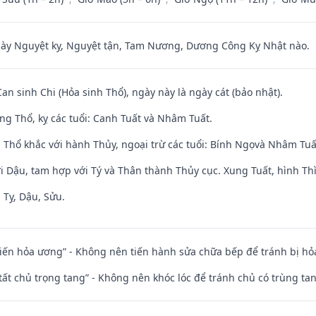
 Nguyệt kỵ, Nguyệt tận, Tam Nương, Dương Công Kỵ Nhật nào.
Can sinh Chi (Hỏa sinh Thổ), ngày này là ngày cát (bảo nhật).
ng Thổ, kỵ các tuổi: Canh Tuất và Nhâm Tuất.
 Thổ khắc với hành Thủy, ngoại trừ các tuổi: Bính Ngọvà Nhâm Tu
i Dậu, tam hợp với Tý và Thân thành Thủy cục. Xung Tuất, hình Thì
 Tỵ, Dậu, Sửu.
t kiến hỏa ương” - Không nên tiến hành sửa chữa bếp để tránh bị hỏa
 tất chủ trọng tang” - Không nên khóc lóc để tránh chủ có trùng ta