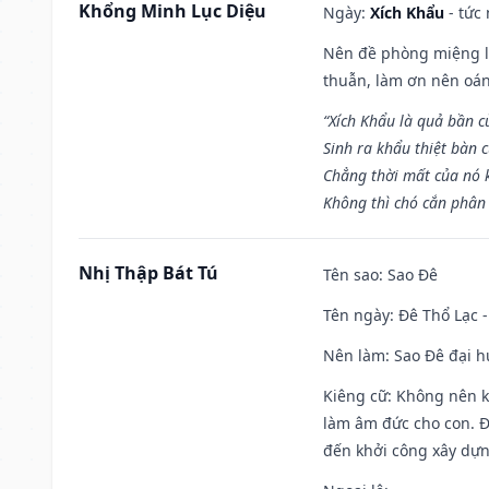
Khổng Minh Lục Diệu
Ngày:
Xích Khẩu
- tức
Nên đề phòng miệng lư
thuẫn, làm ơn nên oán
“Xích Khẩu là quả bần 
Sinh ra khẩu thiệt bàn c
Chẳng thời mất của nó 
Không thì chó cắn phân 
Nhị Thập Bát Tú
Tên sao
: Sao Đê
Tên ngày
: Đê Thổ Lạc 
Nên làm
: Sao Đê đại 
Kiêng cữ
: Không nên k
làm âm đức cho con. Đâ
đến khởi công xây dựn