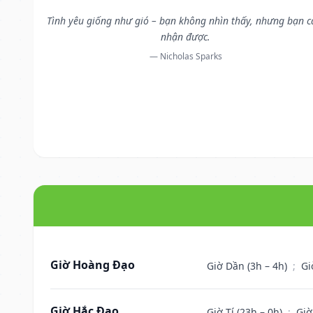
Tình yêu giống như gió – bạn không nhìn thấy, nhưng bạn 
nhận được.
— Nicholas Sparks
Giờ Hoàng Đạo
Giờ Dần (3h – 4h)
;
Gi
Giờ Hắc Đạo
Giờ Tí (23h – 0h)
;
Giờ