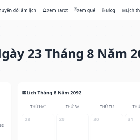
🃏
huyển đổi âm lịch
🔮
Xem Tarot
Xem quẻ
📝
Blog
📅
Lịch t
gày 23 Tháng 8 Năm 2
Lịch Tháng 8 Năm 2092
THỨ HAI
THỨ BA
THỨ TƯ
THỨ
28
29
30
31
92