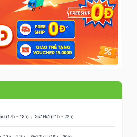
ậu (17h – 18h)
;
Giờ Hợi (21h – 22h)
i (13h – 14h)
;
Giờ Tuất (19h – 20h)