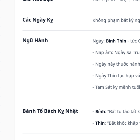
Các Ngày Kỵ
Không phạm bất kỳ ngày
Ngũ Hành
Ngày:
Bính Thìn
- tức 
- Nạp âm: Ngày Sa Tru
- Ngày này thuộc hành
- Ngày Thìn lục hợp vớ
- Tam Sát kỵ mệnh tuổi
Bành Tổ Bách Kỵ Nhật
-
Bính
: “Bất tu táo tấ
-
Thìn
: “Bất khốc khấp