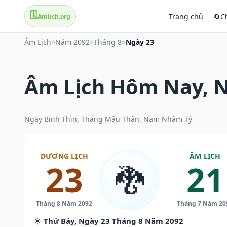
🗓️
Trang chủ
🔄
C
Amlich.org
Âm Lịch
>
Năm 2092
>
Tháng 8
>
Ngày 23
Âm Lịch Hôm Nay, N
Ngày Bính Thìn, Tháng Mậu Thân, Năm Nhâm Tý
DƯƠNG LỊCH
ÂM LỊCH
23
21
🐉
Tháng 8 Năm 2092
Tháng 7 Năm 20
☀️ Thứ Bảy, Ngày 23 Tháng 8 Năm 2092