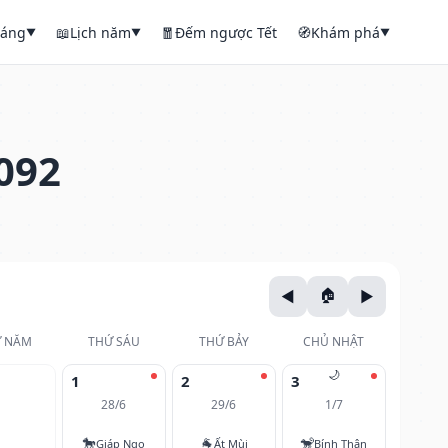
háng
📖
Lịch năm
🧧
Đếm ngược Tết
🧭
Khám phá
▼
▼
▼
092
 NĂM
THỨ SÁU
THỨ BẢY
CHỦ NHẬT
🌙
1
2
3
28/6
29/6
1/7
🐎
🐐
🐒
Giáp Ngọ
Ất Mùi
Bính Thân