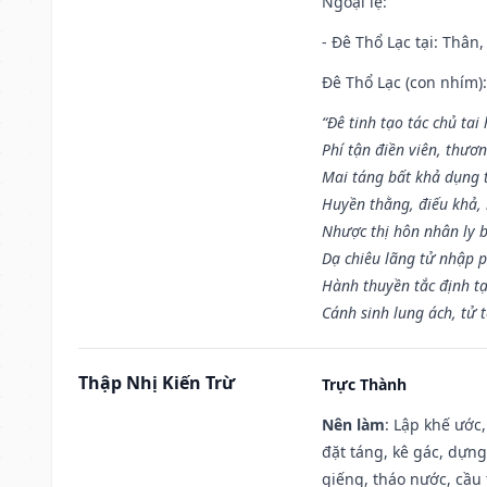
Ngoại lệ
:
- Đê Thổ Lạc tại: Thân,
Đê Thổ Lạc (con nhím):
“Đê tinh tạo tác chủ tai
Phí tận điền viên, thươ
Mai táng bất khả dụng 
Huyền thằng, điếu khả, 
Nhược thị hôn nhân ly b
Dạ chiêu lãng tử nhập 
Hành thuyền tắc định t
Cánh sinh lung ách, tử 
Thập Nhị Kiến Trừ
Trực Thành
Nên làm
: Lập khế ước
đặt táng, kê gác, dựng
giếng, tháo nước, cầu 