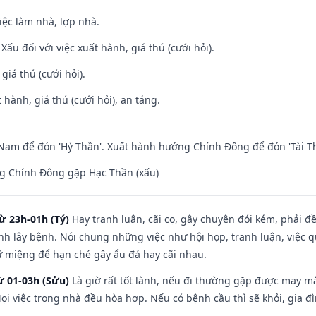
việc làm nhà, lợp nhà.
ấu đối với việc xuất hành, giá thú (cưới hỏi).
 giá thú (cưới hỏi).
 hành, giá thú (cưới hỏi), an táng.
am để đón 'Hỷ Thần'. Xuất hành hướng Chính Đông để đón 'Tài Th
g Chính Đông gặp Hạc Thần (xấu)
ừ 23h-01h (Tý)
Hay tranh luận, cãi cọ, gây chuyện đói kém, phải đ
nh lây bệnh. Nói chung những việc như hội họp, tranh luận, việc q
iữ miệng để hạn ché gây ẩu đả hay cãi nhau.
ừ 01-03h (Sửu)
Là giờ rất tốt lành, nếu đi thường gặp được may mắ
ọi việc trong nhà đều hòa hợp. Nếu có bệnh cầu thì sẽ khỏi, gia 