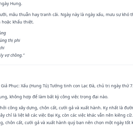
 ngày Hung.
ỡi, mâu thuẫn hay tranh cãi. Ngày này là ngày xấu, mưu sự khó thà
 hoặc khẩu thiệt.
cùng
ùng thị phi
khi
ly vợ chồng.”
- Giả Phục: Xấu (Hung Tú) Tướng tinh con Lạc Đà, chủ trị ngày thứ 7
hung, không hợp để làm bất kỳ công việc trọng đại nào.
hởi công xây dựng, chôn cất, cưới gả và xuất hành. Kỵ nhất là đư
y chỉ là liệt kê các việc Đại Kỵ, còn các việc khác vẫn nên kiêng cữ
g, chôn cất, cưới gả và xuất hành quý bạn nên chọn một ngày tốt 