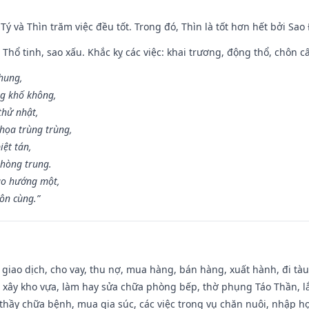
 Tý và Thìn trăm việc đều tốt. Trong đó, Thìn là tốt hơn hết bởi Sao
 Thổ tinh, sao xấu. Khắc kỵ các việc: khai trương, động thổ, chôn c
 hung,
ng khố không,
thử nhật,
họa trùng trùng,
iệt tán,
phòng trung.
ạo hướng một,
tôn cùng.”
, giao dịch, cho vay, thu nợ, mua hàng, bán hàng, xuất hành, đi tà
 xây kho vựa, làm hay sửa chữa phòng bếp, thờ phụng Táo Thần, lắp
thầy chữa bệnh, mua gia súc, các việc trong vụ chăn nuôi, nhập học