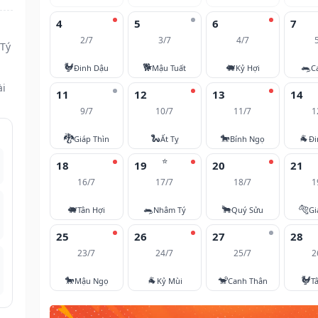
4
5
6
7
2/7
3/7
4/7
 Tý
🐓
🐕
🐖
🐀
Đinh Dậu
Mậu Tuất
Kỷ Hợi
C
ài
11
12
13
14
9/7
10/7
11/7
1
🐉
🐍
🐎
🐐
Giáp Thìn
Ất Tỵ
Bính Ngọ
Đi
⭐
18
19
20
21
16/7
17/7
18/7
1
🐖
🐀
🐂
🐅
Tân Hợi
Nhâm Tý
Quý Sửu
Gi
25
26
27
28
23/7
24/7
25/7
2
🐎
🐐
🐒
🐓
Mậu Ngọ
Kỷ Mùi
Canh Thân
T