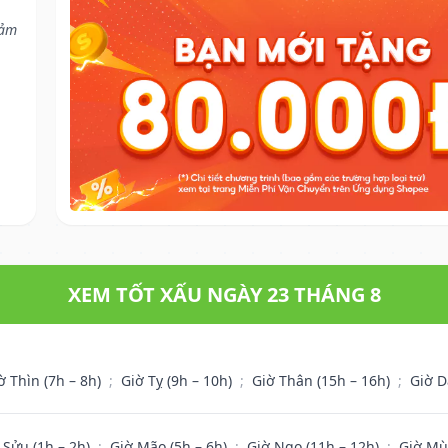
cảm
XEM TỐT XẤU NGÀY 23 THÁNG 8
ờ Thìn (7h – 8h)
;
Giờ Tỵ (9h – 10h)
;
Giờ Thân (15h – 16h)
;
Giờ D
 Sửu (1h – 2h)
;
Giờ Mão (5h – 6h)
;
Giờ Ngọ (11h – 12h)
;
Giờ Mù