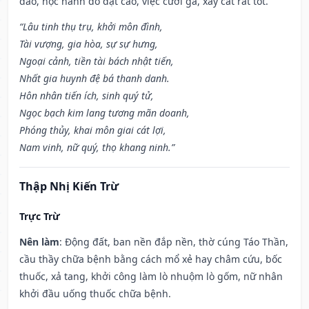
dào, học hành đỗ đạt cao, việc cưới gả, xây cất rất tốt.
“Lâu tinh thụ trụ, khởi môn đình,
Tài vượng, gia hòa, sự sự hưng,
Ngoại cảnh, tiền tài bách nhật tiến,
Nhất gia huynh đệ bá thanh danh.
Hôn nhân tiến ích, sinh quý tử,
Ngọc bạch kim lang tương mãn doanh,
Phóng thủy, khai môn giai cát lợi,
Nam vinh, nữ quý, thọ khang ninh.”
Thập Nhị Kiến Trừ
Trực Trừ
Nên làm
: Động đất, ban nền đắp nền, thờ cúng Táo Thần,
cầu thầy chữa bệnh bằng cách mổ xẻ hay châm cứu, bốc
thuốc, xả tang, khởi công làm lò nhuộm lò gốm, nữ nhân
khởi đầu uống thuốc chữa bệnh.