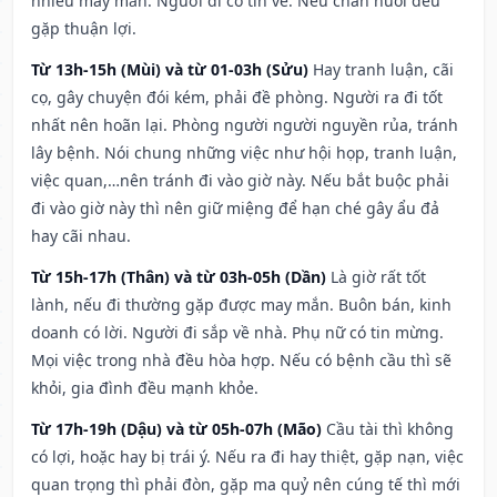
nhiều may mắn. Người đi có tin về. Nếu chăn nuôi đều
gặp thuận lợi.
Từ 13h-15h (Mùi) và từ 01-03h (Sửu)
Hay tranh luận, cãi
cọ, gây chuyện đói kém, phải đề phòng. Người ra đi tốt
nhất nên hoãn lại. Phòng người người nguyền rủa, tránh
lây bệnh. Nói chung những việc như hội họp, tranh luận,
việc quan,…nên tránh đi vào giờ này. Nếu bắt buộc phải
đi vào giờ này thì nên giữ miệng để hạn ché gây ẩu đả
hay cãi nhau.
Từ 15h-17h (Thân) và từ 03h-05h (Dần)
Là giờ rất tốt
lành, nếu đi thường gặp được may mắn. Buôn bán, kinh
doanh có lời. Người đi sắp về nhà. Phụ nữ có tin mừng.
Mọi việc trong nhà đều hòa hợp. Nếu có bệnh cầu thì sẽ
khỏi, gia đình đều mạnh khỏe.
Từ 17h-19h (Dậu) và từ 05h-07h (Mão)
Cầu tài thì không
có lợi, hoặc hay bị trái ý. Nếu ra đi hay thiệt, gặp nạn, việc
quan trọng thì phải đòn, gặp ma quỷ nên cúng tế thì mới