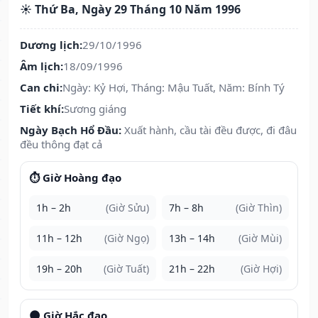
☀️ Thứ Ba, Ngày 29 Tháng 10 Năm 1996
Dương lịch:
29/10/1996
Âm lịch:
18/09/1996
Can chi:
Ngày: Kỷ Hợi, Tháng: Mậu Tuất, Năm: Bính Tý
Tiết khí:
Sương giáng
Ngày Bạch Hổ Đầu:
Xuất hành, cầu tài đều được, đi đâu
đều thông đạt cả
⏱️ Giờ Hoàng đạo
1h – 2h
(Giờ Sửu)
7h – 8h
(Giờ Thìn)
11h – 12h
(Giờ Ngọ)
13h – 14h
(Giờ Mùi)
19h – 20h
(Giờ Tuất)
21h – 22h
(Giờ Hợi)
🌑 Giờ Hắc đạo