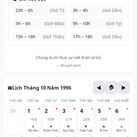
23h – 0h
(Giờ Tí)
3h – 4h
(Giờ Dần)
5h – 6h
(Giờ Mão)
9h – 10h
(Giờ Tỵ)
15h – 16h
(Giờ Thân)
17h – 18h
(Giờ Dậu)
Chúng ta chỉ thực sự mất đi khi từ bỏ.
— Khuyết danh
Lịch Tháng 10 Năm 1996
THỨ HAI
THỨ BA
THỨ TƯ
THỨ NĂM
THỨ SÁU
THỨ BẢY
CHỦ NHẬT
30
1
2
3
4
5
6
19/8
20/8
21/8
22/8
23/8
24/8
🐐
🐒
🐓
🐕
🐖
🐀
Tân Mùi
Nhâm Thân
Quý Dậu
Giáp Tuất
Ất Hợi
Bính Tý