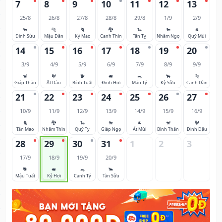
7
8
9
10
11
12
13
25/8
26/8
27/8
28/8
29/8
1/9
2/9
🐂
🐅
🐈
🐉
🐍
🐎
🐐
Đinh Sửu
Mậu Dần
Kỷ Mão
Canh Thìn
Tân Tỵ
Nhâm Ngọ
Quý Mùi
14
15
16
17
18
19
20
3/9
4/9
5/9
6/9
7/9
8/9
9/9
🐒
🐓
🐕
🐖
🐀
🐂
🐅
Giáp Thân
Ất Dậu
Bính Tuất
Đinh Hợi
Mậu Tý
Kỷ Sửu
Canh Dần
21
22
23
24
25
26
27
10/9
11/9
12/9
13/9
14/9
15/9
16/9
🐈
🐉
🐍
🐎
🐐
🐒
🐓
Tân Mão
Nhâm Thìn
Quý Tỵ
Giáp Ngọ
Ất Mùi
Bính Thân
Đinh Dậu
28
29
30
31
1
2
3
17/9
18/9
19/9
20/9
🐕
🐖
🐀
🐂
Mậu Tuất
Kỷ Hợi
Canh Tý
Tân Sửu