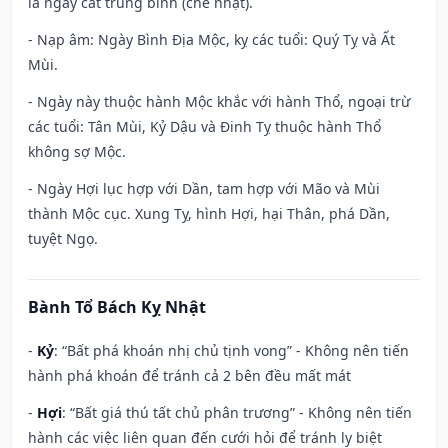
là ngày cát trung bình (chế nhật).
- Nạp âm: Ngày Bình Địa Mộc, kỵ các tuổi: Quý Tỵ và Ất
Mùi.
- Ngày này thuộc hành Mộc khắc với hành Thổ, ngoại trừ
các tuổi: Tân Mùi, Kỷ Dậu và Đinh Tỵ thuộc hành Thổ
không sợ Mộc.
- Ngày Hợi lục hợp với Dần, tam hợp với Mão và Mùi
thành Mộc cục. Xung Tỵ, hình Hợi, hại Thân, phá Dần,
tuyệt Ngọ.
Bành Tổ Bách Kỵ Nhật
-
Kỷ
: “Bất phá khoán nhị chủ tịnh vong” - Không nên tiến
hành phá khoán để tránh cả 2 bên đều mất mát
-
Hợi
: “Bất giá thú tất chủ phân trương” - Không nên tiến
hành các việc liên quan đến cưới hỏi để tránh ly biệt