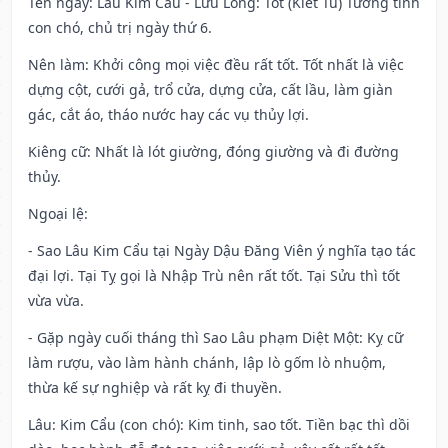
Tên ngày
: Lâu Kim Cẩu - Lưu Long: Tốt (Kiết Tú) Tướng tinh
con chó, chủ trị ngày thứ 6.
Nên làm
: Khởi công mọi việc đều rất tốt. Tốt nhất là việc
dựng cột, cưới gả, trổ cửa, dựng cửa, cất lầu, làm giàn
gác, cắt áo, tháo nước hay các vụ thủy lợi.
Kiêng cữ
: Nhất là lót giường, đóng giường và đi đường
thủy.
Ngoại lệ
:
- Sao Lâu Kim Cẩu tại Ngày Dậu Đăng Viên ý nghĩa tạo tác
đại lợi. Tại Tỵ gọi là Nhập Trù nên rất tốt. Tại Sửu thì tốt
vừa vừa.
- Gặp ngày cuối tháng thì Sao Lâu phạm Diệt Một: Kỵ cữ
làm rượu, vào làm hành chánh, lập lò gốm lò nhuộm,
thừa kế sự nghiệp và rất kỵ đi thuyền.
Lâu: Kim Cẩu (con chó): Kim tinh, sao tốt. Tiền bạc thì dồi