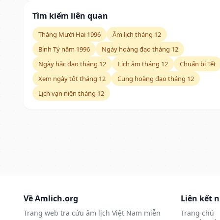
Tìm kiếm liên quan
Tháng Mười Hai 1996
Âm lịch tháng 12
Bính Tý năm 1996
Ngày hoàng đạo tháng 12
Ngày hắc đạo tháng 12
Lịch âm tháng 12
Chuẩn bị Tết
Xem ngày tốt tháng 12
Cung hoàng đạo tháng 12
Lịch vạn niên tháng 12
Về Amlich.org
Liên kết 
Trang web tra cứu âm lịch Việt Nam miễn
Trang chủ