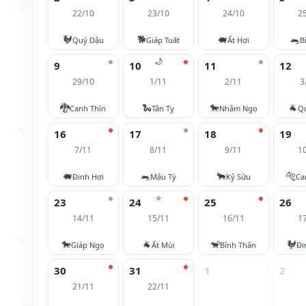
22/10
23/10
24/10
2
🐓
🐕
🐖
🐀
Quý Dậu
Giáp Tuất
Ất Hợi
B
🌙
9
10
11
12
29/10
1/11
2/11
3
🐉
🐍
🐎
🐐
Canh Thìn
Tân Tỵ
Nhâm Ngọ
Q
16
17
18
19
7/11
8/11
9/11
1
🐖
🐀
🐂
🐅
Đinh Hợi
Mậu Tý
Kỷ Sửu
Ca
⭐
23
24
25
26
14/11
15/11
16/11
1
🐎
🐐
🐒
🐓
Giáp Ngọ
Ất Mùi
Bính Thân
Đi
30
31
1
2
21/11
22/11