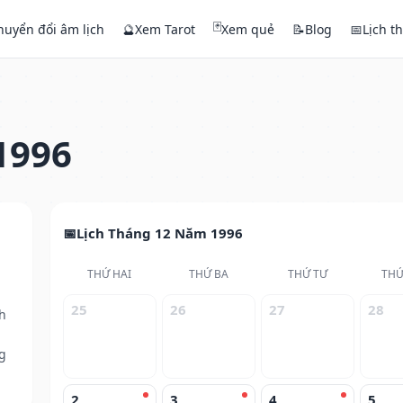
🃏
huyển đổi âm lịch
🔮
Xem Tarot
Xem quẻ
📝
Blog
📅
Lịch t
1996
Lịch Tháng 12 Năm 1996
THỨ HAI
THỨ BA
THỨ TƯ
THỨ
25
26
27
28
h
g
2
3
4
5