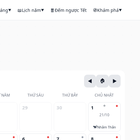
háng
📖
Lịch năm
🧧
Đếm ngược Tết
🧭
Khám phá
▼
▼
▼
 NĂM
THỨ SÁU
THỨ BẢY
CHỦ NHẬT
⭐
29
30
1
21/10
🐒
Nhâm Thân
6
7
8