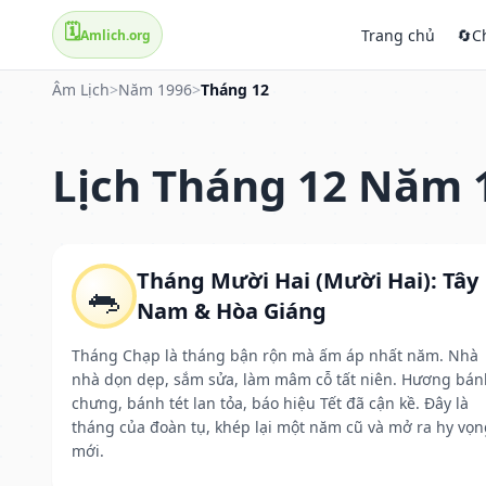
🗓️
Trang chủ
🔄
C
Amlich.org
Âm Lịch
>
Năm 1996
>
Tháng 12
Lịch Tháng 12 Năm 
Tháng Mười Hai (Mười Hai): Tây
🐀
Nam & Hòa Giáng
Tháng Chạp là tháng bận rộn mà ấm áp nhất năm. Nhà
nhà dọn dẹp, sắm sửa, làm mâm cỗ tất niên. Hương bán
chưng, bánh tét lan tỏa, báo hiệu Tết đã cận kề. Đây là
tháng của đoàn tụ, khép lại một năm cũ và mở ra hy vọn
mới.