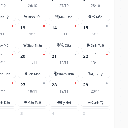
5/10
26/10
27/10
28/10
🐂
🐅
🐈
ính Tý
Đinh Sửu
Mậu Dần
Kỷ Mão
13
14
15
/11
4/11
5/11
6/11
🐒
🐓
🐕
uý Mùi
Giáp Thân
Ất Dậu
Bính Tuất
⭐
⭐
20
21
22
0/11
11/11
12/11
13/11
🐈
🐉
🐍
nh Dần
Tân Mão
Nhâm Thìn
Quý Tỵ
27
28
29
7/11
18/11
19/11
20/11
🐕
🐖
🐀
nh Dậu
Mậu Tuất
Kỷ Hợi
Canh Tý
3
4
5