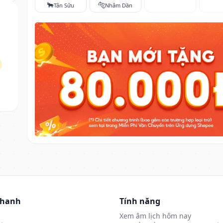
🐂
🐅
Tân Sửu
Nhâm Dần
nhanh
Tính năng
Xem âm lịch hôm nay