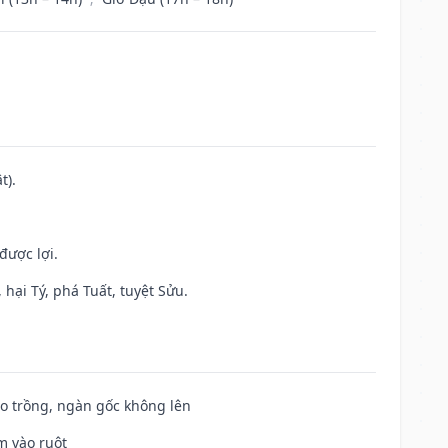
t).
được lợi.
hại Tý, phá Tuất, tuyệt Sửu.
ieo trồng, ngàn gốc không lên
m vào ruột