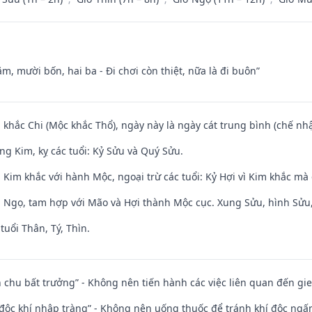
m, mười bốn, hai ba - Đi chơi còn thiệt, nữa là đi buôn”
 khắc Chi (Mộc khắc Thổ), ngày này là ngày cát trung bình (chế nhậ
ng Kim, kỵ các tuổi: Kỷ Sửu và Quý Sửu.
Kim khắc với hành Mộc, ngoại trừ các tuổi: Kỷ Hợi vì Kim khắc mà 
i Ngọ, tam hợp với Mão và Hợi thành Mộc cục. Xung Sửu, hình Sửu, 
tuổi Thân, Tý, Thìn.
iên chu bất trưởng” - Không nên tiến hành các việc liên quan đến g
 độc khí nhập tràng” - Không nên uống thuốc để tránh khí độc ngấ