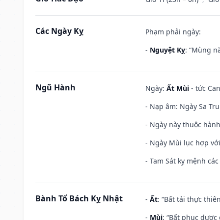
Các Ngày Kỵ
Phạm phải ngày:
-
Nguyệt Kỵ
: “Mùng nă
Ngũ Hành
Ngày:
Ất Mùi
- tức Can
- Nạp âm: Ngày Sa Tru
- Ngày này thuộc hành 
- Ngày Mùi lục hợp vớ
- Tam Sát kỵ mệnh các 
Bành Tổ Bách Kỵ Nhật
-
Ất
: “Bất tải thực th
-
Mùi
: “Bất phục dược