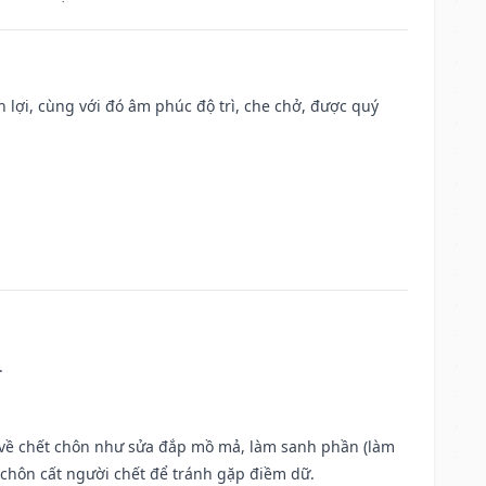
n lợi, cùng với đó âm phúc độ trì, che chở, được quý
.
ộc về chết chôn như sửa đắp mồ mả, làm sanh phần (làm
chôn cất người chết để tránh gặp điềm dữ.