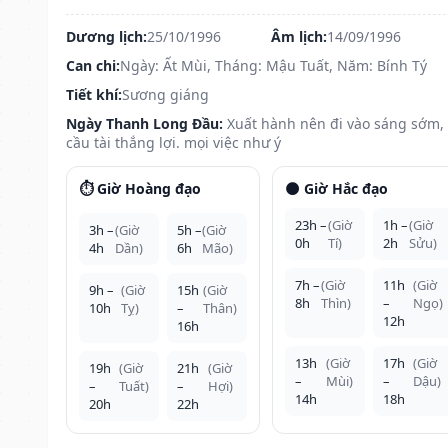
Dương lịch:
25/10/1996
Âm lịch:
14/09/1996
Can chi:
Ngày: Ất Mùi, Tháng: Mậu Tuất, Năm: Bính Tý
Tiết khí:
Sương giáng
Ngày Thanh Long Đầu:
Xuất hành nên đi vào sáng sớm,
cầu tài thắng lợi. mọi việc như ý
⏱️ Giờ Hoàng đạo
🌑 Giờ Hắc đạo
23h –
(Giờ
1h –
(Giờ
3h –
(Giờ
5h –
(Giờ
0h
Tí)
2h
Sửu)
4h
Dần)
6h
Mão)
7h –
(Giờ
11h
(Giờ
9h –
(Giờ
15h
(Giờ
8h
Thìn)
–
Ngọ)
10h
Tỵ)
–
Thân)
12h
16h
13h
(Giờ
17h
(Giờ
19h
(Giờ
21h
(Giờ
–
Mùi)
–
Dậu)
–
Tuất)
–
Hợi)
14h
18h
20h
22h