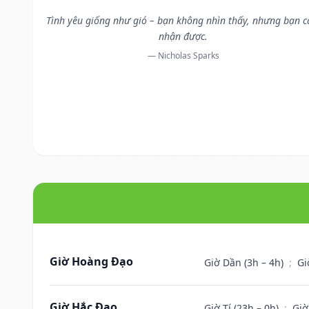
Tình yêu giống như gió – bạn không nhìn thấy, nhưng bạn 
nhận được.
— Nicholas Sparks
Giờ Hoàng Đạo
Giờ Dần (3h – 4h)
;
Gi
Giờ Hắc Đạo
Giờ Tí (23h – 0h)
;
Giờ