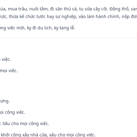
t lúa, mua trâu, nuôi tằm, đi săn thú cá, tu sửa cây cối. Động thổ
hức, thừa kế chức tước hay sự nghiệp, vào làm hành chính, nộp đơ
ng việc mới, kỵ đi du lịch, kỵ tang lễ.
 việc.
mọi việc.
dựng.
ọi công việc.
 Xấu cho mọi công việc.
ỵ khởi công xây nhà cửa, xấu cho mọi công việc.