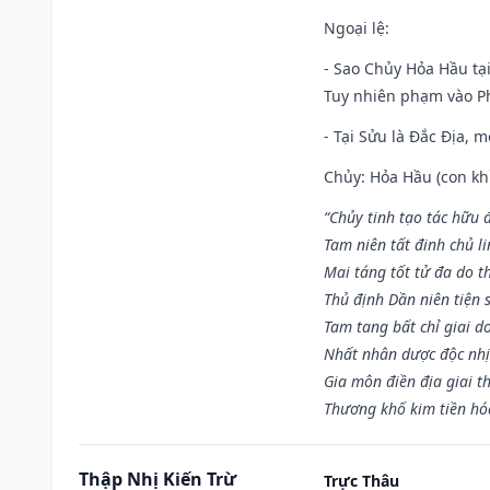
Ngoại lệ
:
- Sao Chủy Hỏa Hầu tại
Tuy nhiên phạm vào Ph
- Tại Sửu là Đắc Địa, 
Chủy: Hỏa Hầu (con khỉ
“Chủy tinh tạo tác hữu 
Tam niên tất đinh chủ li
Mai táng tốt tử đa do t
Thủ định Dần niên tiện 
Tam tang bất chỉ giai d
Nhất nhân dược độc nhị
Gia môn điền địa giai t
Thương khố kim tiền hóa
Thập Nhị Kiến Trừ
Trực Thâu