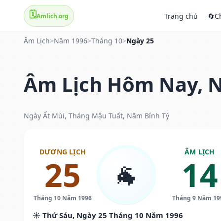
🗓️
Trang chủ
🔄
C
Amlich.org
Âm Lịch
>
Năm 1996
>
Tháng 10
>
Ngày 25
Âm Lịch Hôm Nay, N
Ngày Ất Mùi, Tháng Mậu Tuất, Năm Bính Tý
DƯƠNG LỊCH
ÂM LỊCH
25
14
🐐
Tháng 10 Năm 1996
Tháng 9 Năm 19
☀️ Thứ Sáu, Ngày 25 Tháng 10 Năm 1996