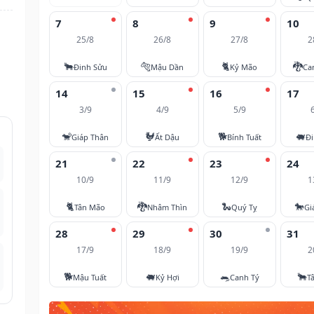
7
8
9
10
25/8
26/8
27/8
2
🐂
🐅
🐈
🐉
Đinh Sửu
Mậu Dần
Kỷ Mão
Ca
14
15
16
17
3/9
4/9
5/9
🐒
🐓
🐕
🐖
Giáp Thân
Ất Dậu
Bính Tuất
Đi
21
22
23
24
10/9
11/9
12/9
1
🐈
🐉
🐍
🐎
Tân Mão
Nhâm Thìn
Quý Tỵ
Gi
28
29
30
31
17/9
18/9
19/9
2
🐕
🐖
🐀
🐂
Mậu Tuất
Kỷ Hợi
Canh Tý
T