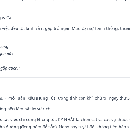
gày Cát.
 việc đều tốt lành và ít gặp trở ngại. Mưu đại sự hanh thông, thuậ
 long
 quẻ này
 gặp quen.”
u - Phó Tuấn: Xấu (Hung Tú) Tướng tinh con khỉ, chủ trị ngày thứ 3
ng nên làm bất kỳ việc chi.
ạo tác việc chi cũng không tốt. KỴ NHẤT là chôn cất và các vụ thu
họ đường (đóng hòm để sẵn). Ngày này tuyệt đối không tiến hành 