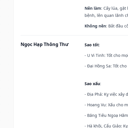
Nên làm
: Cấy lúa, gặ
bệnh, lên quan lãnh c
Không nên
: Bắt đầu cô
Ngọc Hạp Thông Thư
Sao tốt
:
- U Vi Tinh: Tốt cho mọi
- Đại Hồng Sa: Tốt cho 
Sao xấu
:
- Địa Phá: Kỵ việc xây 
- Hoang Vu: Xấu cho m
- Băng Tiêu Ngoạ Hãm:
- Hà khôi, Cẩu Giảo: K