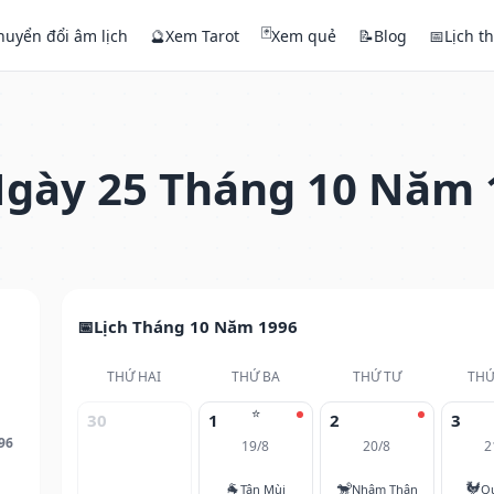
🃏
huyển đổi âm lịch
🔮
Xem Tarot
Xem quẻ
📝
Blog
📅
Lịch t
gày 25 Tháng 10 Năm 
Lịch Tháng 10 Năm 1996
THỨ HAI
THỨ BA
THỨ TƯ
THỨ
⭐
30
1
2
3
96
19/8
20/8
2
🐐
🐒
🐓
Tân Mùi
Nhâm Thân
Q