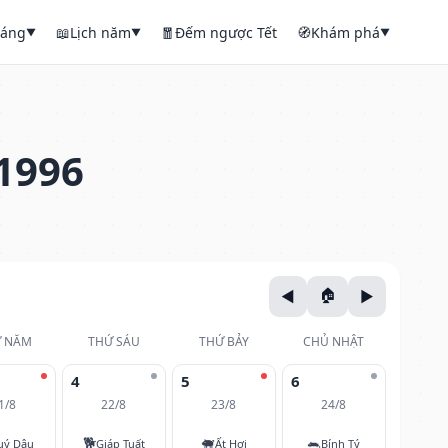
háng
📖
Lịch năm
🧧
Đếm ngược Tết
🧭
Khám phá
▼
▼
▼
1996
 NĂM
THỨ SÁU
THỨ BẢY
CHỦ NHẬT
4
5
6
1/8
22/8
23/8
24/8
🐕
🐖
🐀
uý Dậu
Giáp Tuất
Ất Hợi
Bính Tý