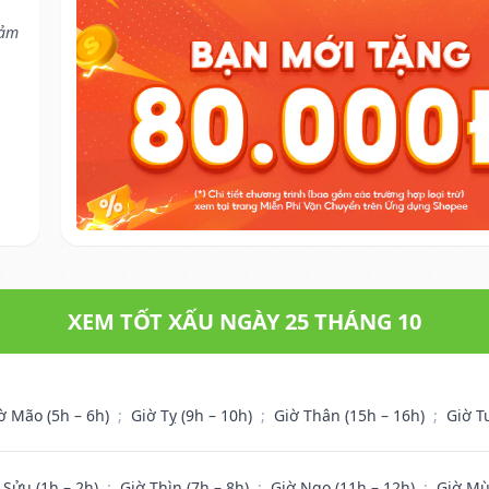
cảm
XEM TỐT XẤU NGÀY 25 THÁNG 10
ờ Mão (5h – 6h)
;
Giờ Tỵ (9h – 10h)
;
Giờ Thân (15h – 16h)
;
Giờ T
 Sửu (1h – 2h)
;
Giờ Thìn (7h – 8h)
;
Giờ Ngọ (11h – 12h)
;
Giờ Mù