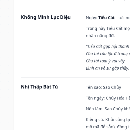
Khổng Minh Lục Diệu
Ngày:
Tiểu Cát
- tức n
Trong này Tiểu Cát mọi
nhân nâng đỡ.
“Tiểu Cát gặp hội thanh
Cầu tài cầu lộc ở trong
Cầu tài toại ý vui vầy
Bình an vô sự gặp thầy,
Nhị Thập Bát Tú
Tên sao
: Sao Chủy
Tên ngày
: Chủy Hỏa Hầ
Nên làm
: Sao Chủy khô
Kiêng cữ
: Khởi công t
mồ mã để sẵn), đóng t