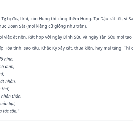
 Tỵ bị đoạt khí, còn Hung thì càng thêm Hung. Tại Dậu rất tốt, vì
ục Đoạn Sát (mọi kiêng cữ giống như trên).
mọi việc ắt nên. Rất hợp với ngày Đinh Sửu và ngày Tân Sửu mọi tạo
): Hỏa tinh, sao xấu. Khắc Kỵ xây cất, thưa kiện, hay mai táng. Thi 
đồ hình,
nh đinh,
hử,
sát nhân.
o thử,
 nhân thân.
hoán bại,
 tác cần.”