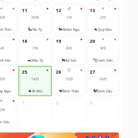
⭐
🌙
⭐
11
12
13
8/8
29/8
1/9
2/9
🐍
🐎
🐐
nh Thìn
Tân Tỵ
Nhâm Ngọ
Quý Mùi
⭐
18
19
20
6/9
7/9
8/9
9/9
🐀
🐂
🐅
nh Hợi
Mậu Tý
Kỷ Sửu
Canh Dần
🌕
25
26
27
3/9
14/9
15/9
16/9
🐐
🐒
🐓
áp Ngọ
Ất Mùi
Bính Thân
Đinh Dậu
⭐
1
2
3
0/9
ân Sửu