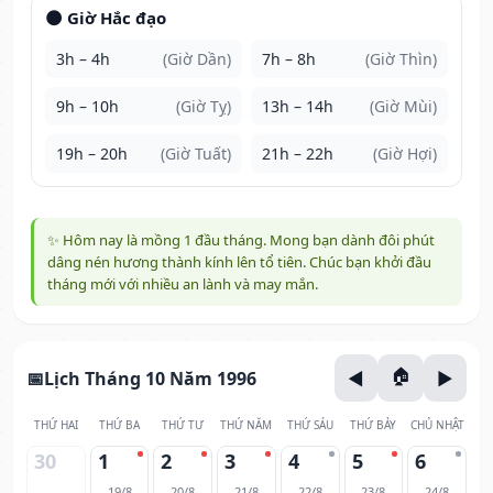
🌑 Giờ Hắc đạo
3h – 4h
(Giờ Dần)
7h – 8h
(Giờ Thìn)
9h – 10h
(Giờ Tỵ)
13h – 14h
(Giờ Mùi)
19h – 20h
(Giờ Tuất)
21h – 22h
(Giờ Hợi)
✨ Hôm nay là mồng 1 đầu tháng. Mong bạn dành đôi phút
dâng nén hương thành kính lên tổ tiên. Chúc bạn khởi đầu
tháng mới với nhiều an lành và may mắn.
Lịch Tháng 10 Năm 1996
THỨ HAI
THỨ BA
THỨ TƯ
THỨ NĂM
THỨ SÁU
THỨ BẢY
CHỦ NHẬT
30
1
2
3
4
5
6
19/8
20/8
21/8
22/8
23/8
24/8