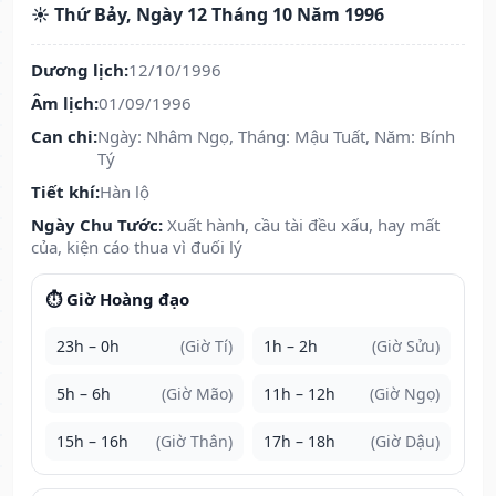
☀️ Thứ Bảy, Ngày 12 Tháng 10 Năm 1996
Dương lịch:
12/10/1996
Âm lịch:
01/09/1996
Can chi:
Ngày: Nhâm Ngọ, Tháng: Mậu Tuất, Năm: Bính
Tý
Tiết khí:
Hàn lộ
Ngày Chu Tước:
Xuất hành, cầu tài đều xấu, hay mất
của, kiện cáo thua vì đuối lý
⏱️ Giờ Hoàng đạo
23h – 0h
(Giờ Tí)
1h – 2h
(Giờ Sửu)
5h – 6h
(Giờ Mão)
11h – 12h
(Giờ Ngọ)
15h – 16h
(Giờ Thân)
17h – 18h
(Giờ Dậu)