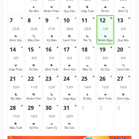
🐐
🐒
🐓
🐕
🐖
🐀
Tân Mùi
Nhâm Thân
Quý Dậu
Giáp Tuất
Ất Hợi
Bính Tý
7
8
9
10
11
12
13
25/8
26/8
27/8
28/8
29/8
1/9
2/9
🐂
🐅
🐈
🐉
🐍
🐎
🐐
Đinh Sửu
Mậu Dần
Kỷ Mão
Canh Thìn
Tân Tỵ
Nhâm Ngọ
Quý Mùi
14
15
16
17
18
19
20
3/9
4/9
5/9
6/9
7/9
8/9
9/9
🐒
🐓
🐕
🐖
🐀
🐂
🐅
Giáp Thân
Ất Dậu
Bính Tuất
Đinh Hợi
Mậu Tý
Kỷ Sửu
Canh Dần
21
22
23
24
25
26
27
10/9
11/9
12/9
13/9
14/9
15/9
16/9
🐈
🐉
🐍
🐎
🐐
🐒
🐓
Tân Mão
Nhâm Thìn
Quý Tỵ
Giáp Ngọ
Ất Mùi
Bính Thân
Đinh Dậu
28
29
30
31
1
2
3
17/9
18/9
19/9
20/9
🐕
🐖
🐀
🐂
Mậu Tuất
Kỷ Hợi
Canh Tý
Tân Sửu