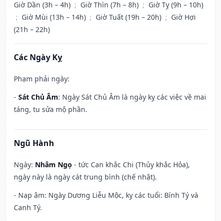
Giờ Dần (3h – 4h)
;
Giờ Thìn (7h – 8h)
;
Giờ Tỵ (9h – 10h)
;
Giờ Mùi (13h – 14h)
;
Giờ Tuất (19h – 20h)
;
Giờ Hợi
(21h – 22h)
Các Ngày Kỵ
Phạm phải ngày:
-
Sát Chủ Âm
: Ngày Sát Chủ Âm là ngày kỵ các việc về mai
táng, tu sửa mộ phần.
Ngũ Hành
Ngày:
Nhâm Ngọ
- tức Can khắc Chi (Thủy khắc Hỏa),
ngày này là ngày cát trung bình (chế nhật).
- Nạp âm: Ngày Dương Liễu Mộc, kỵ các tuổi: Bính Tý và
Canh Tý.