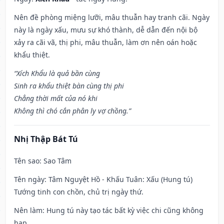
Nên đề phòng miệng lưỡi, mâu thuẫn hay tranh cãi. Ngày
này là ngày xấu, mưu sự khó thành, dễ dẫn đến nội bộ
xảy ra cãi vã, thị phi, mâu thuẫn, làm ơn nên oán hoặc
khẩu thiệt.
“Xích Khẩu là quả bần cùng
Sinh ra khẩu thiệt bàn cùng thị phi
Chẳng thời mất của nó khi
Không thì chó cắn phân ly vợ chồng.”
Nhị Thập Bát Tú
Tên sao
: Sao Tâm
Tên ngày
: Tâm Nguyệt Hồ - Khấu Tuân: Xấu (Hung tú)
Tướng tinh con chồn, chủ trị ngày thứ.
Nên làm
: Hung tú này tạo tác bất kỳ việc chi cũng không
hạp.