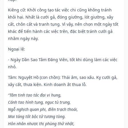
Kiêng cữ
: Khởi công tạo tác việc chi cũng không tránh
khỏi hại. Nhất là cưới gả, đóng giường, lót giường, xây
cất, chôn cất và tranh tụng. Vì vậy, nên chọn một ngày tốt
khác để tiến hành các việc trên, đặc biệt tránh cưới gả
nhằm ngày này.
Ngoại lệ
:
- Ngày Dần Sao Tâm Đăng Viên, tốt khi dùng làm các việc
nhỏ.
Tâm: Nguyệt Hồ (con chồn): Thái âm, sao xấu. Kỵ cưới gả,
xây cất, thưa kiện. Kinh doanh ắt thua lỗ.
“Tâm tinh tạo tác đại vi hung,
Cánh tao hình tụng, ngục tù trung,
Ngỗ nghịch quan phi, điền trạch thoái,
Mai táng tốt bộc tử tương tòng.
Hôn nhân nhược thị phùng thử nhật,