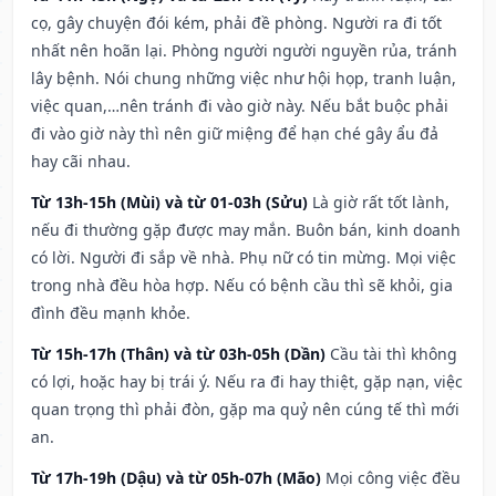
cọ, gây chuyện đói kém, phải đề phòng. Người ra đi tốt
nhất nên hoãn lại. Phòng người người nguyền rủa, tránh
lây bệnh. Nói chung những việc như hội họp, tranh luận,
việc quan,…nên tránh đi vào giờ này. Nếu bắt buộc phải
đi vào giờ này thì nên giữ miệng để hạn ché gây ẩu đả
hay cãi nhau.
Từ 13h-15h (Mùi) và từ 01-03h (Sửu)
Là giờ rất tốt lành,
nếu đi thường gặp được may mắn. Buôn bán, kinh doanh
có lời. Người đi sắp về nhà. Phụ nữ có tin mừng. Mọi việc
trong nhà đều hòa hợp. Nếu có bệnh cầu thì sẽ khỏi, gia
đình đều mạnh khỏe.
Từ 15h-17h (Thân) và từ 03h-05h (Dần)
Cầu tài thì không
có lợi, hoặc hay bị trái ý. Nếu ra đi hay thiệt, gặp nạn, việc
quan trọng thì phải đòn, gặp ma quỷ nên cúng tế thì mới
an.
Từ 17h-19h (Dậu) và từ 05h-07h (Mão)
Mọi công việc đều