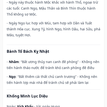
- Ngày này thuộc hành Mộc khắc với hành Thổ, ngoại trừ
các tuổi: Canh Ngọ, Mậu Thân và Bính Thìn thuộc hành
Thổ không sợ Mộc.
- Ngày Ngọ lục hợp với Mùi, tam hợp với Dần và Tuất
thành Hỏa cục. Xung Tý, hình Ngọ, hình Dậu, hại Sửu, phá
Mão, tuyệt Hợi.
Bành Tổ Bách Kỵ Nhật
-
Nhâm
: “Bất ương thủy nan canh đê phòng” - Không nên
tiến hành tháo nước để tránh khó canh phòng đê điều
-
Ngọ
: “Bất thiêm cái thất chủ canh trương” - Không nên
tiến hành lợp mái nhà để tránh chủ sẽ phải làm lại
Khổng Minh Lục Diệu
Ngày:
Xích Khẩu
- tức ngày Hung.