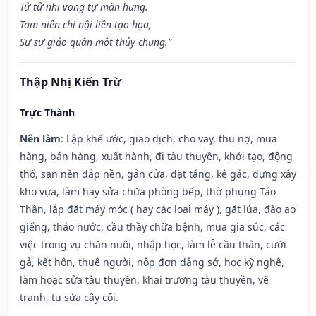
Tử tử nhi vong tự mãn hung.
Tam niên chi nội liên tạo họa,
Sự sự giáo quân một thủy chung.”
Thập Nhị Kiến Trừ
Trực Thành
Nên làm
: Lập khế ước, giao dịch, cho vay, thu nợ, mua
hàng, bán hàng, xuất hành, đi tàu thuyền, khởi tạo, động
thổ, san nền đắp nền, gắn cửa, đặt táng, kê gác, dựng xây
kho vựa, làm hay sửa chữa phòng bếp, thờ phụng Táo
Thần, lắp đặt máy móc ( hay các loại máy ), gặt lúa, đào ao
giếng, tháo nước, cầu thầy chữa bệnh, mua gia súc, các
việc trong vụ chăn nuôi, nhập học, làm lễ cầu thân, cưới
gả, kết hôn, thuê người, nộp đơn dâng sớ, học kỹ nghệ,
làm hoặc sửa tàu thuyền, khai trương tàu thuyền, vẽ
tranh, tu sửa cây cối.