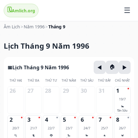
🗓️
Amlich.org
Âm Lịch
>
Năm 1996
>
Tháng 9
Lịch Tháng 9 Năm 1996
Lịch Tháng 9 Năm 1996
THỨ HAI
THỨ BA
THỨ TƯ
THỨ NĂM
THỨ SÁU
THỨ BẢY
CHỦ NHẬT
26
27
28
29
30
31
1
19/7
🐂
Tân Sửu
2
3
4
5
6
7
8
20/7
21/7
22/7
23/7
24/7
25/7
26/7
🐅
🐈
🐉
🐍
🐎
🐐
🐒