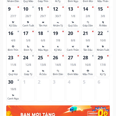
Nhâm Dần
Quý Mão
Giáp Thìn
Ất Tỵ
Bính Ngọ
Đinh Mùi
Mậu Thân
9
10
11
12
13
14
15
27/7
28/7
29/7
30/7
1/8
2/8
3/8
🐓
🐕
🐖
🐀
🐂
🐅
🐈
Kỷ Dậu
Canh Tuất
Tân Hợi
Nhâm Tý
Quý Sửu
Giáp Dần
Ất Mão
16
17
18
19
20
21
22
4/8
5/8
6/8
7/8
8/8
9/8
10/8
🐉
🐍
🐎
🐐
🐒
🐓
🐕
Bính Thìn
Đinh Tỵ
Mậu Ngọ
Kỷ Mùi
Canh Thân
Tân Dậu
Nhâm Tuất
23
24
25
26
27
28
29
11/8
12/8
13/8
14/8
15/8
16/8
17/8
🐖
🐀
🐂
🐅
🐈
🐉
🐍
Quý Hợi
Giáp Tý
Ất Sửu
Bính Dần
Đinh Mão
Mậu Thìn
Kỷ Tỵ
30
1
2
3
4
5
6
18/8
🐎
Canh Ngọ