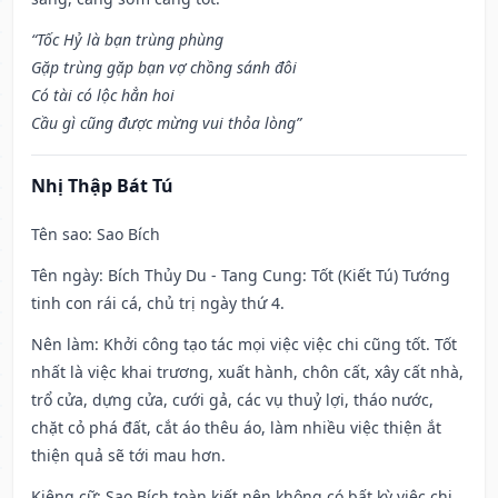
“Tốc Hỷ là bạn trùng phùng
Gặp trùng gặp bạn vợ chồng sánh đôi
Có tài có lộc hẳn hoi
Cầu gì cũng được mừng vui thỏa lòng”
Nhị Thập Bát Tú
Tên sao
: Sao Bích
Tên ngày
: Bích Thủy Du - Tang Cung: Tốt (Kiết Tú) Tướng
tinh con rái cá, chủ trị ngày thứ 4.
Nên làm
: Khởi công tạo tác mọi việc việc chi cũng tốt. Tốt
nhất là việc khai trương, xuất hành, chôn cất, xây cất nhà,
trổ cửa, dựng cửa, cưới gả, các vụ thuỷ lợi, tháo nước,
chặt cỏ phá đất, cắt áo thêu áo, làm nhiều việc thiện ắt
thiện quả sẽ tới mau hơn.
Kiêng cữ
: Sao Bích toàn kiết nên không có bất kỳ việc chi