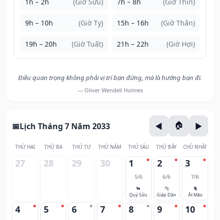
1h – 2h
(Giờ Sửu)
7h – 8h
(Giờ Thìn)
9h – 10h
(Giờ Tỵ)
15h – 16h
(Giờ Thân)
19h – 20h
(Giờ Tuất)
21h – 22h
(Giờ Hợi)
Điều quan trọng không phải vị trí bạn đứng, mà là hướng bạn đi.
— Oliver Wendell Holmes
Lịch Tháng 7 Năm 2033
THỨ HAI
THỨ BA
THỨ TƯ
THỨ NĂM
THỨ SÁU
THỨ BẢY
CHỦ NHẬT
27
28
29
30
1
2
3
5/6
6/6
7/6
🐂
🐅
🐈
Quý Sửu
Giáp Dần
Ất Mão
4
5
6
7
8
9
10