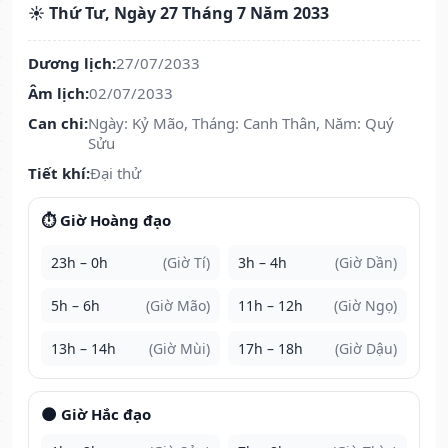
☀️ Thứ Tư, Ngày 27 Tháng 7 Năm 2033
Dương lịch:
27/07/2033
Âm lịch:
02/07/2033
Can chi:
Ngày: Kỷ Mão, Tháng: Canh Thân, Năm: Quý
Sửu
Tiết khí:
Đại thử
⏱️ Giờ Hoàng đạo
23h – 0h
(Giờ Tí)
3h – 4h
(Giờ Dần)
5h – 6h
(Giờ Mão)
11h – 12h
(Giờ Ngọ)
13h – 14h
(Giờ Mùi)
17h – 18h
(Giờ Dậu)
🌑 Giờ Hắc đạo