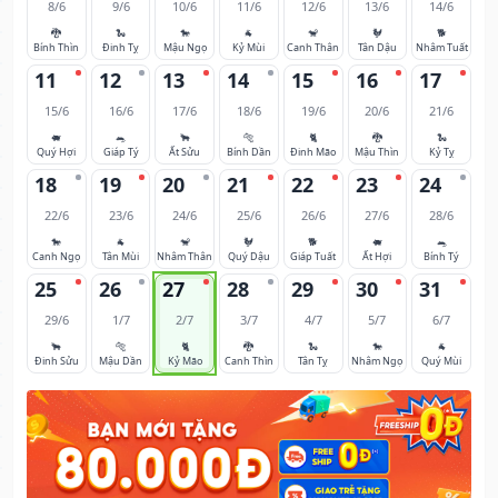
8/6
9/6
10/6
11/6
12/6
13/6
14/6
🐉
🐍
🐎
🐐
🐒
🐓
🐕
Bính Thìn
Đinh Tỵ
Mậu Ngọ
Kỷ Mùi
Canh Thân
Tân Dậu
Nhâm Tuất
11
12
13
14
15
16
17
15/6
16/6
17/6
18/6
19/6
20/6
21/6
🐖
🐀
🐂
🐅
🐈
🐉
🐍
Quý Hợi
Giáp Tý
Ất Sửu
Bính Dần
Đinh Mão
Mậu Thìn
Kỷ Tỵ
18
19
20
21
22
23
24
22/6
23/6
24/6
25/6
26/6
27/6
28/6
🐎
🐐
🐒
🐓
🐕
🐖
🐀
Canh Ngọ
Tân Mùi
Nhâm Thân
Quý Dậu
Giáp Tuất
Ất Hợi
Bính Tý
25
26
27
28
29
30
31
29/6
1/7
2/7
3/7
4/7
5/7
6/7
🐂
🐅
🐈
🐉
🐍
🐎
🐐
Đinh Sửu
Mậu Dần
Kỷ Mão
Canh Thìn
Tân Tỵ
Nhâm Ngọ
Quý Mùi