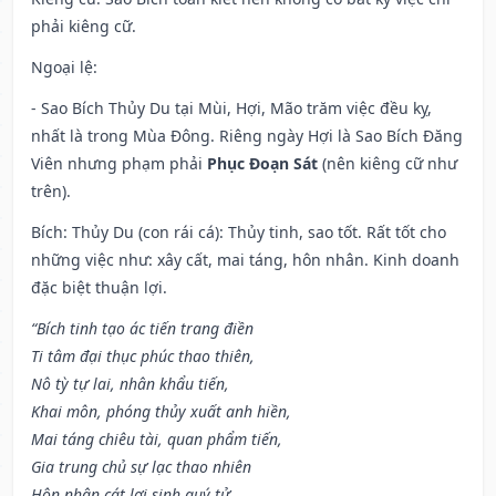
phải kiêng cữ.
Ngoại lệ
:
- Sao Bích Thủy Du tại Mùi, Hợi, Mão trăm việc đều kỵ,
nhất là trong Mùa Đông. Riêng ngày Hợi là Sao Bích Đăng
Viên nhưng phạm phải
Phục Đoạn Sát
(nên kiêng cữ như
trên).
Bích: Thủy Du (con rái cá): Thủy tinh, sao tốt. Rất tốt cho
những việc như: xây cất, mai táng, hôn nhân. Kinh doanh
đặc biệt thuận lợi.
“Bích tinh tạo ác tiến trang điền
Ti tâm đại thục phúc thao thiên,
Nô tỳ tự lai, nhân khẩu tiến,
Khai môn, phóng thủy xuất anh hiền,
Mai táng chiêu tài, quan phẩm tiến,
Gia trung chủ sự lạc thao nhiên
Hôn nhân cát lợi sinh quý tử,