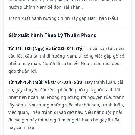
hướng Chính Nam để đón 'Tài Thần'.
Tránh xuất hành hướng Chính Tây gặp Hạc Thần (xấu)
Giờ xuất hành Theo Lý Thuần Phong
Từ 11h-13h (Ngọ) và từ 23h-01h (Tý)
Tin vui sắp tới, nếu
cầu lộc, cầu tài thì đi hướng Nam. Đi công việc gặp gỡ có
nhiều may mắn. Người đi có tin về. Nếu chăn nuôi đều
gặp thuận lợi.
Từ 13h-15h (Mùi) và từ 01-03h (Sửu)
Hay tranh luận, cãi
cọ, gây chuyện đói kém, phải đề phòng. Người ra đi tốt
nhất nên hoãn lại. Phòng người người nguyền rủa, tránh
lây bệnh. Nói chung những việc như hội họp, tranh luận,
việc quan,…nên tránh đi vào giờ này. Nếu bắt buộc phải
đi vào giờ này thì nên giữ miệng để hạn ché gây ẩu đả
hay cãi nhau.