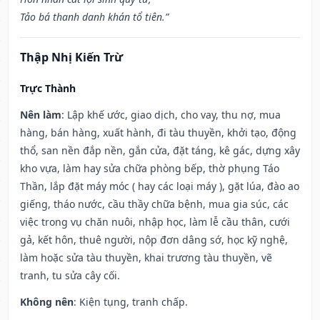
Tảo bá thanh danh khán tổ tiên.”
Thập Nhị Kiến Trừ
Trực Thành
Nên làm
: Lập khế ước, giao dịch, cho vay, thu nợ, mua
hàng, bán hàng, xuất hành, đi tàu thuyền, khởi tạo, động
thổ, san nền đắp nền, gắn cửa, đặt táng, kê gác, dựng xây
kho vựa, làm hay sửa chữa phòng bếp, thờ phụng Táo
Thần, lắp đặt máy móc ( hay các loại máy ), gặt lúa, đào ao
giếng, tháo nước, cầu thầy chữa bệnh, mua gia súc, các
việc trong vụ chăn nuôi, nhập học, làm lễ cầu thân, cưới
gả, kết hôn, thuê người, nộp đơn dâng sớ, học kỹ nghệ,
làm hoặc sửa tàu thuyền, khai trương tàu thuyền, vẽ
tranh, tu sửa cây cối.
Không nên
: Kiện tụng, tranh chấp.