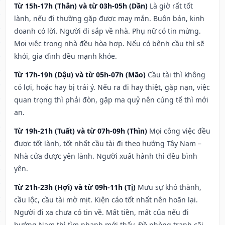
Từ 15h-17h (Thân) và từ 03h-05h (Dần)
Là giờ rất tốt
lành, nếu đi thường gặp được may mắn. Buôn bán, kinh
doanh có lời. Người đi sắp về nhà. Phụ nữ có tin mừng.
Mọi việc trong nhà đều hòa hợp. Nếu có bệnh cầu thì sẽ
khỏi, gia đình đều mạnh khỏe.
Từ 17h-19h (Dậu) và từ 05h-07h (Mão)
Cầu tài thì không
có lợi, hoặc hay bị trái ý. Nếu ra đi hay thiệt, gặp nạn, việc
quan trọng thì phải đòn, gặp ma quỷ nên cúng tế thì mới
an.
Từ 19h-21h (Tuất) và từ 07h-09h (Thìn)
Mọi công việc đều
được tốt lành, tốt nhất cầu tài đi theo hướng Tây Nam –
Nhà cửa được yên lành. Người xuất hành thì đều bình
yên.
Từ 21h-23h (Hợi) và từ 09h-11h (Tị)
Mưu sự khó thành,
cầu lộc, cầu tài mờ mịt. Kiện cáo tốt nhất nên hoãn lại.
Người đi xa chưa có tin về. Mất tiền, mất của nếu đi
hướng Nam thì tìm nhanh mới thấy. Đề phòng tranh cãi,