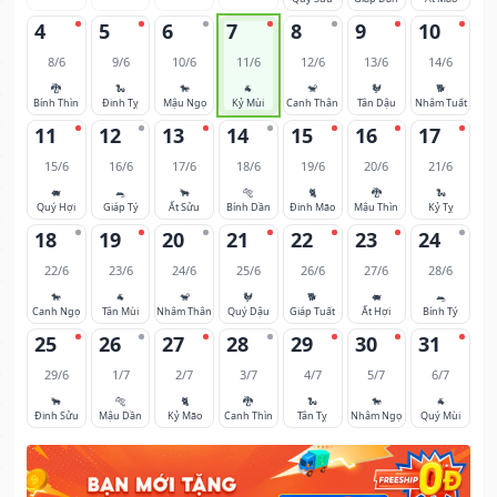
4
5
6
7
8
9
10
8/6
9/6
10/6
11/6
12/6
13/6
14/6
🐉
🐍
🐎
🐐
🐒
🐓
🐕
Bính Thìn
Đinh Tỵ
Mậu Ngọ
Kỷ Mùi
Canh Thân
Tân Dậu
Nhâm Tuất
11
12
13
14
15
16
17
15/6
16/6
17/6
18/6
19/6
20/6
21/6
🐖
🐀
🐂
🐅
🐈
🐉
🐍
Quý Hợi
Giáp Tý
Ất Sửu
Bính Dần
Đinh Mão
Mậu Thìn
Kỷ Tỵ
18
19
20
21
22
23
24
22/6
23/6
24/6
25/6
26/6
27/6
28/6
🐎
🐐
🐒
🐓
🐕
🐖
🐀
Canh Ngọ
Tân Mùi
Nhâm Thân
Quý Dậu
Giáp Tuất
Ất Hợi
Bính Tý
25
26
27
28
29
30
31
29/6
1/7
2/7
3/7
4/7
5/7
6/7
🐂
🐅
🐈
🐉
🐍
🐎
🐐
Đinh Sửu
Mậu Dần
Kỷ Mão
Canh Thìn
Tân Tỵ
Nhâm Ngọ
Quý Mùi