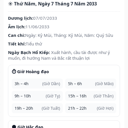
☀️ Thứ Năm, Ngày 7 Tháng 7 Năm 2033
Dương lịch:
07/07/2033
Âm lịch:
11/06/2033
Can chi:
Ngày: Kỷ Mùi, Tháng: Kỷ Mùi, Năm: Quý Sửu
Tiết khí:
Tiểu thử
Ngày Bạch Hổ Kiếp:
Xuất hành, cầu tài được như ý
muốn, đi hướng Nam và Bắc rất thuận lợi
⏱️ Giờ Hoàng đạo
3h – 4h
(Giờ Dần)
5h – 6h
(Giờ Mão)
9h – 10h
(Giờ Tỵ)
15h – 16h
(Giờ Thân)
19h – 20h
(Giờ Tuất)
21h – 22h
(Giờ Hợi)
🌑 Giờ Hắc đạo