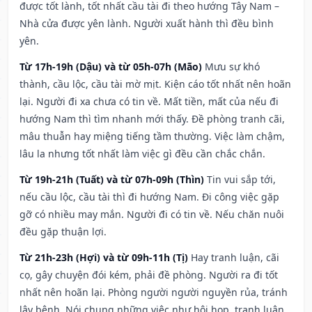
được tốt lành, tốt nhất cầu tài đi theo hướng Tây Nam –
Nhà cửa được yên lành. Người xuất hành thì đều bình
yên.
Từ 17h-19h (Dậu) và từ 05h-07h (Mão)
Mưu sự khó
thành, cầu lộc, cầu tài mờ mịt. Kiện cáo tốt nhất nên hoãn
lại. Người đi xa chưa có tin về. Mất tiền, mất của nếu đi
hướng Nam thì tìm nhanh mới thấy. Đề phòng tranh cãi,
mâu thuẫn hay miệng tiếng tầm thường. Việc làm chậm,
lâu la nhưng tốt nhất làm việc gì đều cần chắc chắn.
Từ 19h-21h (Tuất) và từ 07h-09h (Thìn)
Tin vui sắp tới,
nếu cầu lộc, cầu tài thì đi hướng Nam. Đi công việc gặp
gỡ có nhiều may mắn. Người đi có tin về. Nếu chăn nuôi
đều gặp thuận lợi.
Từ 21h-23h (Hợi) và từ 09h-11h (Tị)
Hay tranh luận, cãi
cọ, gây chuyện đói kém, phải đề phòng. Người ra đi tốt
nhất nên hoãn lại. Phòng người người nguyền rủa, tránh
lây bệnh. Nói chung những việc như hội họp, tranh luận,