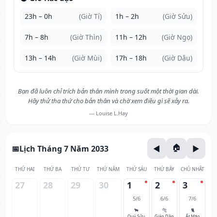
23h – 0h
(Giờ Tí)
1h – 2h
(Giờ Sửu)
7h – 8h
(Giờ Thìn)
11h – 12h
(Giờ Ngọ)
13h – 14h
(Giờ Mùi)
17h – 18h
(Giờ Dậu)
Bạn đã luôn chỉ trích bản thân mình trong suốt một thời gian dài.
Hãy thử tha thứ cho bản thân và chờ xem điều gì sẽ xảy ra.
— Louise L.Hay
Lịch Tháng 7 Năm 2033
THỨ HAI
THỨ BA
THỨ TƯ
THỨ NĂM
THỨ SÁU
THỨ BẢY
CHỦ NHẬT
27
28
29
30
1
2
3
5/6
6/6
7/6
🐂
🐅
🐈
Quý Sửu
Giáp Dần
Ất Mão