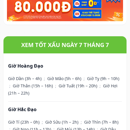
XEM TỐT XẤU NGÀY 7 THÁNG 7
Giờ Hoàng Đạo
Giờ Dần (3h – 4h)
;
Giờ Mão (5h – 6h)
;
Giờ Tỵ (9h – 10h)
;
Giờ Thân (15h – 16h)
;
Giờ Tuất (19h – 20h)
;
Giờ Hợi
(21h – 22h)
Giờ Hắc Đạo
Giờ Tí (23h – 0h)
;
Giờ Sửu (1h – 2h)
;
Giờ Thìn (7h – 8h)
;
Giờ Ngọ (11h – 12h)
;
Giờ Mùi (13h – 14h)
;
Giờ Dậu