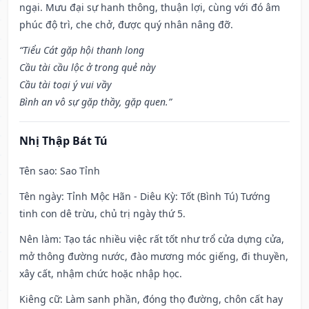
ngại. Mưu đại sự hanh thông, thuận lợi, cùng với đó âm
phúc độ trì, che chở, được quý nhân nâng đỡ.
“Tiểu Cát gặp hội thanh long
Cầu tài cầu lộc ở trong quẻ này
Cầu tài toại ý vui vầy
Bình an vô sự gặp thầy, gặp quen.”
Nhị Thập Bát Tú
Tên sao
: Sao Tỉnh
Tên ngày
: Tỉnh Mộc Hãn - Diêu Kỳ: Tốt (Bình Tú) Tướng
tinh con dê trừu, chủ trị ngày thứ 5.
Nên làm
: Tạo tác nhiều việc rất tốt như trổ cửa dựng cửa,
mở thông đường nước, đào mương móc giếng, đi thuyền,
xây cất, nhậm chức hoặc nhập học.
Kiêng cữ
: Làm sanh phần, đóng thọ đường, chôn cất hay