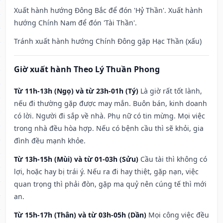
Xuất hành hướng Đông Bắc để đón 'Hỷ Thần'. Xuất hành
hướng Chính Nam để đón 'Tài Thần'.
Tránh xuất hành hướng Chính Đông gặp Hạc Thần (xấu)
Giờ xuất hành Theo Lý Thuần Phong
Từ 11h-13h (Ngọ) và từ 23h-01h (Tý)
Là giờ rất tốt lành,
nếu đi thường gặp được may mắn. Buôn bán, kinh doanh
có lời. Người đi sắp về nhà. Phụ nữ có tin mừng. Mọi việc
trong nhà đều hòa hợp. Nếu có bệnh cầu thì sẽ khỏi, gia
đình đều mạnh khỏe.
Từ 13h-15h (Mùi) và từ 01-03h (Sửu)
Cầu tài thì không có
lợi, hoặc hay bị trái ý. Nếu ra đi hay thiệt, gặp nạn, việc
quan trọng thì phải đòn, gặp ma quỷ nên cúng tế thì mới
an.
Từ 15h-17h (Thân) và từ 03h-05h (Dần)
Mọi công việc đều