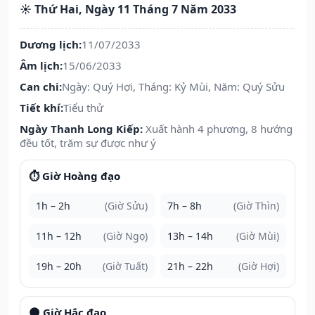
☀️ Thứ Hai, Ngày 11 Tháng 7 Năm 2033
Dương lịch:
11/07/2033
Âm lịch:
15/06/2033
Can chi:
Ngày: Quý Hợi, Tháng: Kỷ Mùi, Năm: Quý Sửu
Tiết khí:
Tiểu thử
Ngày Thanh Long Kiếp:
Xuất hành 4 phương, 8 hướng
đều tốt, trăm sự được như ý
⏱️ Giờ Hoàng đạo
1h – 2h
(Giờ Sửu)
7h – 8h
(Giờ Thìn)
11h – 12h
(Giờ Ngọ)
13h – 14h
(Giờ Mùi)
19h – 20h
(Giờ Tuất)
21h – 22h
(Giờ Hợi)
🌑 Giờ Hắc đạo