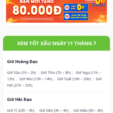
XEM TỐT XẤU NGÀY 11 THÁNG 7
Giờ Hoàng Đạo
Giờ Sửu (1h – 2h)
;
Giờ Thìn (7h – 8h)
;
Giờ Ngọ (11h –
12h)
;
Giờ Mùi (13h – 14h)
;
Giờ Tuất (19h – 20h)
;
Giờ
Hợi (21h – 22h)
Giờ Hắc Đạo
Giờ Tí (23h – 0h)
;
Giờ Dần (3h – 4h)
;
Giờ Mão (5h – 6h)