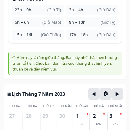
23h – 0h
(Giờ Tí)
3h – 4h
(Giờ Dần)
5h – 6h
(Giờ Mão)
9h – 10h
(Giờ Tỵ)
15h – 16h
(Giờ Thân)
17h – 18h
(Giờ Dậu)
🌕 Hôm nay là rằm giữa tháng. Bạn hãy nhớ thắp nén hương
tri ân tổ tiên. Chúc bạn đón nửa cuối tháng thật bình yên,
thuận lợi và đầy niềm vui.
Lịch Tháng 7 Năm 2033
THỨ HAI
THỨ BA
THỨ TƯ
THỨ NĂM
THỨ SÁU
THỨ BẢY
CHỦ NHẬT
27
28
29
30
1
2
3
5/6
6/6
7/6