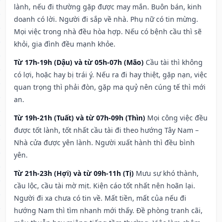
lành, nếu đi thường gặp được may mắn. Buôn bán, kinh
doanh có lời. Người đi sắp về nhà. Phụ nữ có tin mừng.
Mọi việc trong nhà đều hòa hợp. Nếu có bệnh cầu thì sẽ
khỏi, gia đình đều mạnh khỏe.
Từ 17h-19h (Dậu) và từ 05h-07h (Mão)
Cầu tài thì không
có lợi, hoặc hay bị trái ý. Nếu ra đi hay thiệt, gặp nạn, việc
quan trọng thì phải đòn, gặp ma quỷ nên cúng tế thì mới
an.
Từ 19h-21h (Tuất) và từ 07h-09h (Thìn)
Mọi công việc đều
được tốt lành, tốt nhất cầu tài đi theo hướng Tây Nam –
Nhà cửa được yên lành. Người xuất hành thì đều bình
yên.
Từ 21h-23h (Hợi) và từ 09h-11h (Tị)
Mưu sự khó thành,
cầu lộc, cầu tài mờ mịt. Kiện cáo tốt nhất nên hoãn lại.
Người đi xa chưa có tin về. Mất tiền, mất của nếu đi
hướng Nam thì tìm nhanh mới thấy. Đề phòng tranh cãi,