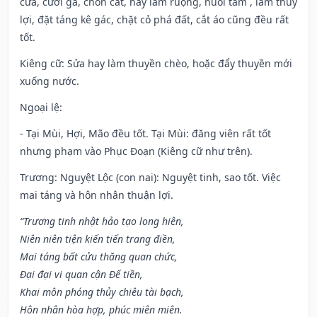
cửa, cưới gả, chôn cất, hay làm ruộng, nuôi tằm , làm thuỷ
lợi, đặt táng kê gác, chặt cỏ phá đất, cắt áo cũng đều rất
tốt.
Kiêng cữ
: Sửa hay làm thuyền chèo, hoặc đẩy thuyền mới
xuống nước.
Ngoại lệ
:
- Tại Mùi, Hợi, Mão đều tốt. Tại Mùi: đăng viên rất tốt
nhưng phạm vào Phục Đoạn (Kiêng cữ như trên).
Trương: Nguyệt Lộc (con nai): Nguyệt tinh, sao tốt. Việc
mai táng và hôn nhân thuận lợi.
“Trương tinh nhật hảo tạo long hiên,
Niên niên tiện kiến tiến trang điền,
Mai táng bất cửu thăng quan chức,
Đại đại vi quan cận Đế tiền,
Khai môn phóng thủy chiêu tài bạch,
Hôn nhân hòa hợp, phúc miên miên.