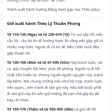
hướng Chính Tây để đón 'Tài Thần'.
Tránh xuất hành hướng Đông Nam gặp Hạc Thần (xấu)
Giờ xuất hành Theo Lý Thuần Phong
Từ 11h-13h (Ngọ) và từ 23h-01h (Tý)
Tin vui sắp tới, nếu
cầu lộc, cầu tài thì đi hướng Nam. Đi công việc gặp gỡ có
nhiều may mắn. Người đi có tin về. Nếu chăn nuôi đều
gặp thuận lợi.
Từ 13h-15h (Mùi) và từ 01-03h (Sửu)
Hay tranh luận, cãi
cọ, gây chuyện đói kém, phải đề phòng. Người ra đi tốt
nhất nên hoãn lại. Phòng người người nguyền rủa, tránh
lây bệnh. Nói chung những việc như hội họp, tranh luận,
việc quan,…nên tránh đi vào giờ này. Nếu bắt buộc phải
đi vào giờ này thì nên giữ miệng để hạn ché gây ẩu đả
hay cãi nhau.
Từ 15h-17h (Thân) và từ 03h-05h (Dần)
Là giờ rất tốt