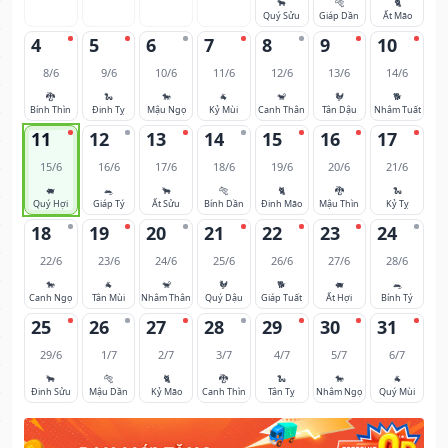
🐂
🐅
🐈
Quý Sửu
Giáp Dần
Ất Mão
4
5
6
7
8
9
10
8/6
9/6
10/6
11/6
12/6
13/6
14/6
🐉
🐍
🐎
🐐
🐒
🐓
🐕
Bính Thìn
Đinh Tỵ
Mậu Ngọ
Kỷ Mùi
Canh Thân
Tân Dậu
Nhâm Tuất
11
12
13
14
15
16
17
15/6
16/6
17/6
18/6
19/6
20/6
21/6
🐖
🐀
🐂
🐅
🐈
🐉
🐍
Quý Hợi
Giáp Tý
Ất Sửu
Bính Dần
Đinh Mão
Mậu Thìn
Kỷ Tỵ
18
19
20
21
22
23
24
22/6
23/6
24/6
25/6
26/6
27/6
28/6
🐎
🐐
🐒
🐓
🐕
🐖
🐀
Canh Ngọ
Tân Mùi
Nhâm Thân
Quý Dậu
Giáp Tuất
Ất Hợi
Bính Tý
25
26
27
28
29
30
31
29/6
1/7
2/7
3/7
4/7
5/7
6/7
🐂
🐅
🐈
🐉
🐍
🐎
🐐
Đinh Sửu
Mậu Dần
Kỷ Mão
Canh Thìn
Tân Tỵ
Nhâm Ngọ
Quý Mùi