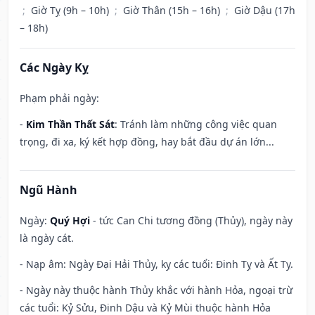
;
Giờ Tỵ (9h – 10h)
;
Giờ Thân (15h – 16h)
;
Giờ Dậu (17h
– 18h)
Các Ngày Kỵ
Phạm phải ngày:
-
Kim Thần Thất Sát
: Tránh làm những công việc quan
trọng, đi xa, ký kết hợp đồng, hay bắt đầu dự án lớn...
Ngũ Hành
Ngày:
Quý Hợi
- tức Can Chi tương đồng (Thủy), ngày này
là ngày cát.
- Nạp âm: Ngày Đại Hải Thủy, kỵ các tuổi: Đinh Tỵ và Ất Tỵ.
- Ngày này thuộc hành Thủy khắc với hành Hỏa, ngoại trừ
các tuổi: Kỷ Sửu, Đinh Dậu và Kỷ Mùi thuộc hành Hỏa