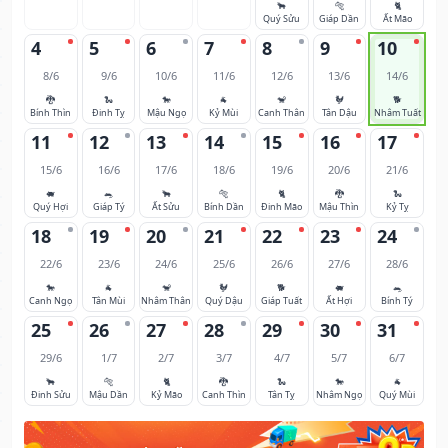
🐂
🐅
🐈
Quý Sửu
Giáp Dần
Ất Mão
4
5
6
7
8
9
10
8/6
9/6
10/6
11/6
12/6
13/6
14/6
🐉
🐍
🐎
🐐
🐒
🐓
🐕
Bính Thìn
Đinh Tỵ
Mậu Ngọ
Kỷ Mùi
Canh Thân
Tân Dậu
Nhâm Tuất
11
12
13
14
15
16
17
15/6
16/6
17/6
18/6
19/6
20/6
21/6
🐖
🐀
🐂
🐅
🐈
🐉
🐍
Quý Hợi
Giáp Tý
Ất Sửu
Bính Dần
Đinh Mão
Mậu Thìn
Kỷ Tỵ
18
19
20
21
22
23
24
22/6
23/6
24/6
25/6
26/6
27/6
28/6
🐎
🐐
🐒
🐓
🐕
🐖
🐀
Canh Ngọ
Tân Mùi
Nhâm Thân
Quý Dậu
Giáp Tuất
Ất Hợi
Bính Tý
25
26
27
28
29
30
31
29/6
1/7
2/7
3/7
4/7
5/7
6/7
🐂
🐅
🐈
🐉
🐍
🐎
🐐
Đinh Sửu
Mậu Dần
Kỷ Mão
Canh Thìn
Tân Tỵ
Nhâm Ngọ
Quý Mùi