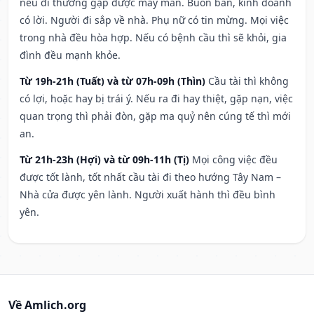
nếu đi thường gặp được may mắn. Buôn bán, kinh doanh
có lời. Người đi sắp về nhà. Phụ nữ có tin mừng. Mọi việc
trong nhà đều hòa hợp. Nếu có bệnh cầu thì sẽ khỏi, gia
đình đều mạnh khỏe.
Từ 19h-21h (Tuất) và từ 07h-09h (Thìn)
Cầu tài thì không
có lợi, hoặc hay bị trái ý. Nếu ra đi hay thiệt, gặp nạn, việc
quan trọng thì phải đòn, gặp ma quỷ nên cúng tế thì mới
an.
Từ 21h-23h (Hợi) và từ 09h-11h (Tị)
Mọi công việc đều
được tốt lành, tốt nhất cầu tài đi theo hướng Tây Nam –
Nhà cửa được yên lành. Người xuất hành thì đều bình
yên.
Về Amlich.org