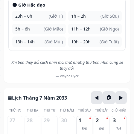
🌑 Giờ Hắc đạo
23h – 0h
(Giờ Tí)
1h – 2h
(Giờ Sửu)
5h – 6h
(Giờ Mão)
11h – 12h
(Giờ Ngọ)
13h – 14h
(Giờ Mùi)
19h – 20h
(Giờ Tuất)
Khi bạn thay đổi cách nhìn mọi thứ, những thứ bạn nhìn cũng sẽ
thay đổi.
— Wayne Dyer
Lịch Tháng 7 Năm 2033
THỨ HAI
THỨ BA
THỨ TƯ
THỨ NĂM
THỨ SÁU
THỨ BẢY
CHỦ NHẬT
27
28
29
30
1
2
3
5/6
6/6
7/6