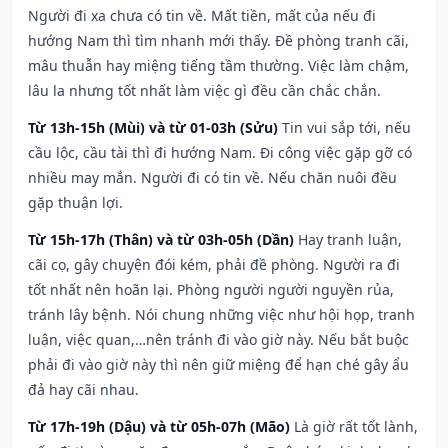
Người đi xa chưa có tin về. Mất tiền, mất của nếu đi
hướng Nam thì tìm nhanh mới thấy. Đề phòng tranh cãi,
mâu thuẫn hay miệng tiếng tầm thường. Việc làm chậm,
lâu la nhưng tốt nhất làm việc gì đều cần chắc chắn.
Từ 13h-15h (Mùi) và từ 01-03h (Sửu)
Tin vui sắp tới, nếu
cầu lộc, cầu tài thì đi hướng Nam. Đi công việc gặp gỡ có
nhiều may mắn. Người đi có tin về. Nếu chăn nuôi đều
gặp thuận lợi.
Từ 15h-17h (Thân) và từ 03h-05h (Dần)
Hay tranh luận,
cãi cọ, gây chuyện đói kém, phải đề phòng. Người ra đi
tốt nhất nên hoãn lại. Phòng người người nguyền rủa,
tránh lây bệnh. Nói chung những việc như hội họp, tranh
luận, việc quan,…nên tránh đi vào giờ này. Nếu bắt buộc
phải đi vào giờ này thì nên giữ miệng để hạn ché gây ẩu
đả hay cãi nhau.
Từ 17h-19h (Dậu) và từ 05h-07h (Mão)
Là giờ rất tốt lành,