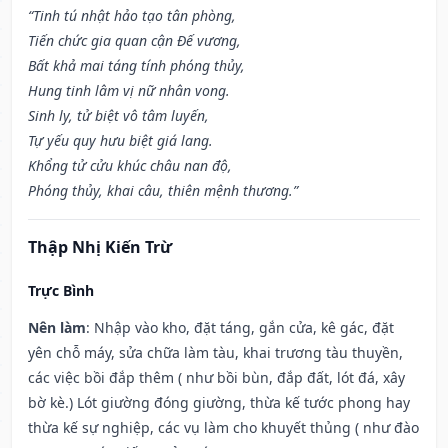
“Tinh tú nhật hảo tạo tân phòng,
Tiến chức gia quan cận Đế vương,
Bất khả mai táng tính phóng thủy,
Hung tinh lâm vị nữ nhân vong.
Sinh ly, tử biệt vô tâm luyến,
Tự yếu quy hưu biệt giá lang.
Khổng tử cửu khúc châu nan độ,
Phóng thủy, khai câu, thiên mệnh thương.”
Thập Nhị Kiến Trừ
Trực Bình
Nên làm
: Nhập vào kho, đặt táng, gắn cửa, kê gác, đặt
yên chỗ máy, sửa chữa làm tàu, khai trương tàu thuyền,
các việc bồi đắp thêm ( như bồi bùn, đắp đất, lót đá, xây
bờ kè.) Lót giường đóng giường, thừa kế tước phong hay
thừa kế sự nghiệp, các vụ làm cho khuyết thủng ( như đào