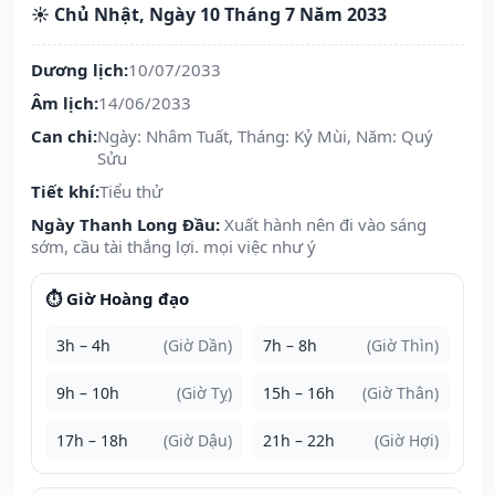
☀️ Chủ Nhật, Ngày 10 Tháng 7 Năm 2033
Dương lịch:
10/07/2033
Âm lịch:
14/06/2033
Can chi:
Ngày: Nhâm Tuất, Tháng: Kỷ Mùi, Năm: Quý
Sửu
Tiết khí:
Tiểu thử
Ngày Thanh Long Đầu:
Xuất hành nên đi vào sáng
sớm, cầu tài thắng lợi. mọi việc như ý
⏱️ Giờ Hoàng đạo
3h – 4h
(Giờ Dần)
7h – 8h
(Giờ Thìn)
9h – 10h
(Giờ Tỵ)
15h – 16h
(Giờ Thân)
17h – 18h
(Giờ Dậu)
21h – 22h
(Giờ Hợi)