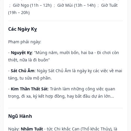
;
Giờ Ngọ (11h – 12h)
;
Giờ Mùi (13h – 14h)
;
Giờ Tuất
(19h – 20h)
Các Ngày Kỵ
Phạm phải ngày:
-
Nguyệt Kỵ
: “Mùng năm, mười bốn, hai ba - Đi chơi còn
thiệt, nữa là đi buôn”
-
Sát Chủ Âm
: Ngày Sát Chủ Âm là ngày kỵ các việc về mai
táng, tu sửa mộ phần.
-
Kim Thần Thất Sát
: Tránh làm những công việc quan
trọng, đi xa, ký kết hợp đồng, hay bắt đầu dự án lớn...
Ngũ Hành
Ngày:
Nhâm Tuất
- tức Chi khắc Can (Thổ khắc Thủy), là