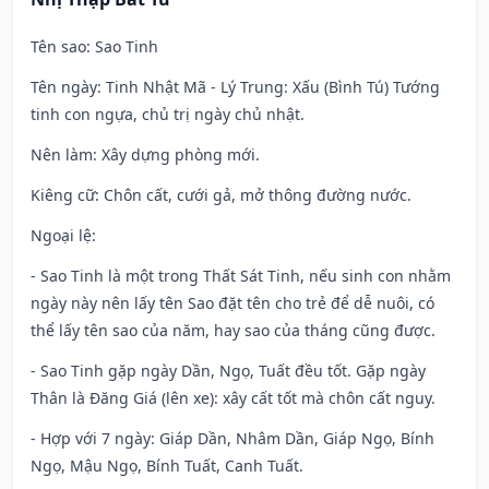
Tên sao
: Sao Tinh
Tên ngày
: Tinh Nhật Mã - Lý Trung: Xấu (Bình Tú) Tướng
tinh con ngựa, chủ trị ngày chủ nhật.
Nên làm
: Xây dựng phòng mới.
Kiêng cữ
: Chôn cất, cưới gả, mở thông đường nước.
Ngoại lệ
:
- Sao Tinh là một trong Thất Sát Tinh, nếu sinh con nhằm
ngày này nên lấy tên Sao đặt tên cho trẻ để dễ nuôi, có
thể lấy tên sao của năm, hay sao của tháng cũng được.
- Sao Tinh gặp ngày Dần, Ngọ, Tuất đều tốt. Gặp ngày
Thân là Đăng Giá (lên xe): xây cất tốt mà chôn cất nguy.
- Hợp với 7 ngày: Giáp Dần, Nhâm Dần, Giáp Ngọ, Bính
Ngọ, Mậu Ngọ, Bính Tuất, Canh Tuất.