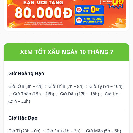
XEM TỐT XẤU NGÀY 10 THÁNG 7
Giờ Hoàng Đạo
Giờ Dần (3h – 4h)
;
Giờ Thìn (7h – 8h)
;
Giờ Tỵ (9h – 10h)
;
Giờ Thân (15h – 16h)
;
Giờ Dậu (17h – 18h)
;
Giờ Hợi
(21h – 22h)
Giờ Hắc Đạo
Giờ Tí (23h – 0h)
;
Giờ Sửu (1h – 2h)
;
Giờ Mão (5h – 6h)