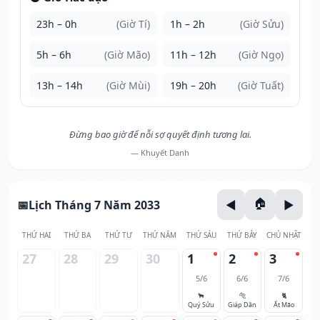
23h – 0h
(Giờ Tí)
1h – 2h
(Giờ Sửu)
5h – 6h
(Giờ Mão)
11h – 12h
(Giờ Ngọ)
13h – 14h
(Giờ Mùi)
19h – 20h
(Giờ Tuất)
Đừng bao giờ để nỗi sợ quyết định tương lai.
— Khuyết Danh
Lịch Tháng 7 Năm 2033
THỨ HAI
THỨ BA
THỨ TƯ
THỨ NĂM
THỨ SÁU
THỨ BẢY
CHỦ NHẬT
27
28
29
30
1
2
3
5/6
6/6
7/6
🐂
🐅
🐈
Quý Sửu
Giáp Dần
Ất Mão