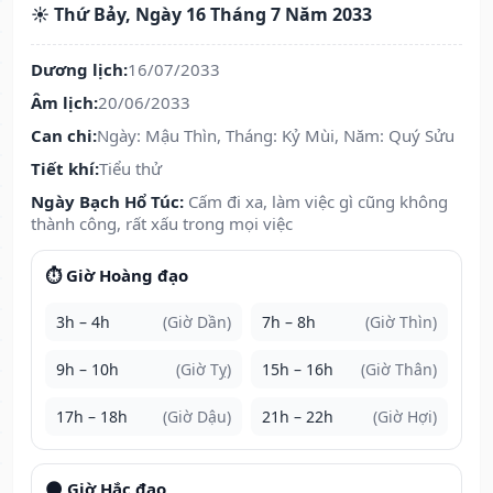
☀️ Thứ Bảy, Ngày 16 Tháng 7 Năm 2033
Dương lịch:
16/07/2033
Âm lịch:
20/06/2033
Can chi:
Ngày: Mậu Thìn, Tháng: Kỷ Mùi, Năm: Quý Sửu
Tiết khí:
Tiểu thử
Ngày Bạch Hổ Túc:
Cấm đi xa, làm việc gì cũng không
thành công, rất xấu trong mọi việc
⏱️ Giờ Hoàng đạo
3h – 4h
(Giờ Dần)
7h – 8h
(Giờ Thìn)
9h – 10h
(Giờ Tỵ)
15h – 16h
(Giờ Thân)
17h – 18h
(Giờ Dậu)
21h – 22h
(Giờ Hợi)
🌑 Giờ Hắc đạo