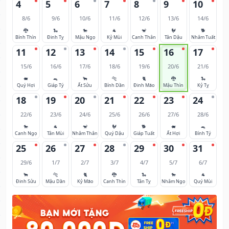
4
5
6
7
8
9
10
8/6
9/6
10/6
11/6
12/6
13/6
14/6
🐉
🐍
🐎
🐐
🐒
🐓
🐕
Bính Thìn
Đinh Tỵ
Mậu Ngọ
Kỷ Mùi
Canh Thân
Tân Dậu
Nhâm Tuất
11
12
13
14
15
16
17
15/6
16/6
17/6
18/6
19/6
20/6
21/6
🐖
🐀
🐂
🐅
🐈
🐉
🐍
Quý Hợi
Giáp Tý
Ất Sửu
Bính Dần
Đinh Mão
Mậu Thìn
Kỷ Tỵ
18
19
20
21
22
23
24
22/6
23/6
24/6
25/6
26/6
27/6
28/6
🐎
🐐
🐒
🐓
🐕
🐖
🐀
Canh Ngọ
Tân Mùi
Nhâm Thân
Quý Dậu
Giáp Tuất
Ất Hợi
Bính Tý
25
26
27
28
29
30
31
29/6
1/7
2/7
3/7
4/7
5/7
6/7
🐂
🐅
🐈
🐉
🐍
🐎
🐐
Đinh Sửu
Mậu Dần
Kỷ Mão
Canh Thìn
Tân Tỵ
Nhâm Ngọ
Quý Mùi