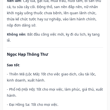
Nên làm
: Cấy lúa, gặt lúa, mua trâu, nuôi tằm, đi săn thú
cá, tu sửa cây cối. Động thổ, san nền đắp nền, nữ nhân
khởi ngày uống thuốc chưa bệnh, lên quan lãnh chức,
thừa kế chức tước hay sự nghiệp, vào làm hành chính,
nộp đơn dâng sớ.
Không nên
: Bắt đầu công việc mới, kỵ đi du lịch, kỵ tang
lễ.
Ngọc Hạp Thông Thư
Sao tốt
:
- Thiên Mã (Lộc Mã): Tốt cho việc giao dịch, cầu tài lộc,
kinh doanh, xuất hành.
- Phổ Hộ (Hội Hộ): Tốt cho mọi việc, làm phúc, giá thú, xuất
hành.
- Đại Hồng Sa: Tốt cho mọi việc.