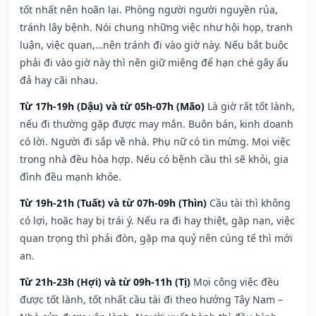
tốt nhất nên hoãn lại. Phòng người người nguyền rủa,
tránh lây bệnh. Nói chung những việc như hội họp, tranh
luận, việc quan,…nên tránh đi vào giờ này. Nếu bắt buộc
phải đi vào giờ này thì nên giữ miệng để hạn ché gây ẩu
đả hay cãi nhau.
Từ 17h-19h (Dậu) và từ 05h-07h (Mão)
Là giờ rất tốt lành,
nếu đi thường gặp được may mắn. Buôn bán, kinh doanh
có lời. Người đi sắp về nhà. Phụ nữ có tin mừng. Mọi việc
trong nhà đều hòa hợp. Nếu có bệnh cầu thì sẽ khỏi, gia
đình đều mạnh khỏe.
Từ 19h-21h (Tuất) và từ 07h-09h (Thìn)
Cầu tài thì không
có lợi, hoặc hay bị trái ý. Nếu ra đi hay thiệt, gặp nạn, việc
quan trọng thì phải đòn, gặp ma quỷ nên cúng tế thì mới
an.
Từ 21h-23h (Hợi) và từ 09h-11h (Tị)
Mọi công việc đều
được tốt lành, tốt nhất cầu tài đi theo hướng Tây Nam –