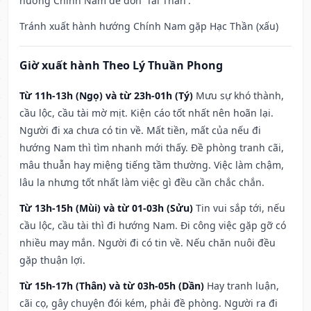
hướng Chính Nam để đón 'Tài Thần'.
Tránh xuất hành hướng Chính Nam gặp Hạc Thần (xấu)
Giờ xuất hành Theo Lý Thuần Phong
Từ 11h-13h (Ngọ) và từ 23h-01h (Tý)
Mưu sự khó thành,
cầu lộc, cầu tài mờ mịt. Kiện cáo tốt nhất nên hoãn lại.
Người đi xa chưa có tin về. Mất tiền, mất của nếu đi
hướng Nam thì tìm nhanh mới thấy. Đề phòng tranh cãi,
mâu thuẫn hay miệng tiếng tầm thường. Việc làm chậm,
lâu la nhưng tốt nhất làm việc gì đều cần chắc chắn.
Từ 13h-15h (Mùi) và từ 01-03h (Sửu)
Tin vui sắp tới, nếu
cầu lộc, cầu tài thì đi hướng Nam. Đi công việc gặp gỡ có
nhiều may mắn. Người đi có tin về. Nếu chăn nuôi đều
gặp thuận lợi.
Từ 15h-17h (Thân) và từ 03h-05h (Dần)
Hay tranh luận,
cãi cọ, gây chuyện đói kém, phải đề phòng. Người ra đi