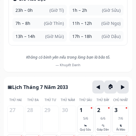
23h – 0h
(Giờ Tí)
1h – 2h
(Giờ Sửu)
7h – 8h
(Giờ Thìn)
11h – 12h
(Giờ Ngọ)
13h – 14h
(Giờ Mùi)
17h – 18h
(Giờ Dậu)
Không có bình yên nếu trong lòng bạn là bão tố.
— Khuyết Danh
Lịch Tháng 7 Năm 2033
THỨ HAI
THỨ BA
THỨ TƯ
THỨ NĂM
THỨ SÁU
THỨ BẢY
CHỦ NHẬT
27
28
29
30
1
2
3
5/6
6/6
7/6
🐂
🐅
🐈
Quý Sửu
Giáp Dần
Ất Mão