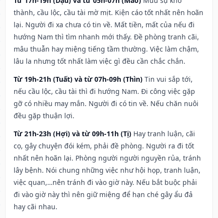
Từ 17h-19h (Dậu) và từ 05h-07h (Mão)
Mưu sự khó
thành, cầu lộc, cầu tài mờ mịt. Kiện cáo tốt nhất nên hoãn
lại. Người đi xa chưa có tin về. Mất tiền, mất của nếu đi
hướng Nam thì tìm nhanh mới thấy. Đề phòng tranh cãi,
mâu thuẫn hay miệng tiếng tầm thường. Việc làm chậm,
lâu la nhưng tốt nhất làm việc gì đều cần chắc chắn.
Từ 19h-21h (Tuất) và từ 07h-09h (Thìn)
Tin vui sắp tới,
nếu cầu lộc, cầu tài thì đi hướng Nam. Đi công việc gặp
gỡ có nhiều may mắn. Người đi có tin về. Nếu chăn nuôi
đều gặp thuận lợi.
Từ 21h-23h (Hợi) và từ 09h-11h (Tị)
Hay tranh luận, cãi
cọ, gây chuyện đói kém, phải đề phòng. Người ra đi tốt
nhất nên hoãn lại. Phòng người người nguyền rủa, tránh
lây bệnh. Nói chung những việc như hội họp, tranh luận,
việc quan,…nên tránh đi vào giờ này. Nếu bắt buộc phải
đi vào giờ này thì nên giữ miệng để hạn ché gây ẩu đả
hay cãi nhau.