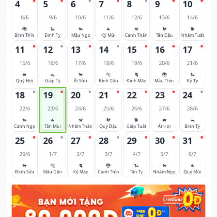
4
5
6
7
8
9
10
8/6
9/6
10/6
11/6
12/6
13/6
14/6
🐉
🐍
🐎
🐐
🐒
🐓
🐕
Bính Thìn
Đinh Tỵ
Mậu Ngọ
Kỷ Mùi
Canh Thân
Tân Dậu
Nhâm Tuất
11
12
13
14
15
16
17
15/6
16/6
17/6
18/6
19/6
20/6
21/6
🐖
🐀
🐂
🐅
🐈
🐉
🐍
Quý Hợi
Giáp Tý
Ất Sửu
Bính Dần
Đinh Mão
Mậu Thìn
Kỷ Tỵ
18
19
20
21
22
23
24
22/6
23/6
24/6
25/6
26/6
27/6
28/6
🐎
🐐
🐒
🐓
🐕
🐖
🐀
Canh Ngọ
Tân Mùi
Nhâm Thân
Quý Dậu
Giáp Tuất
Ất Hợi
Bính Tý
25
26
27
28
29
30
31
29/6
1/7
2/7
3/7
4/7
5/7
6/7
🐂
🐅
🐈
🐉
🐍
🐎
🐐
Đinh Sửu
Mậu Dần
Kỷ Mão
Canh Thìn
Tân Tỵ
Nhâm Ngọ
Quý Mùi