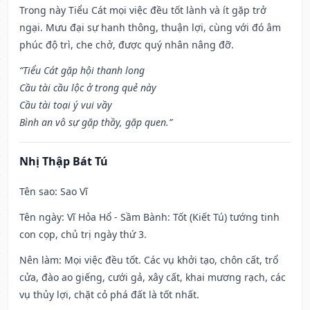
Trong này Tiểu Cát mọi việc đều tốt lành và ít gặp trở
ngại. Mưu đại sự hanh thông, thuận lợi, cùng với đó âm
phúc độ trì, che chở, được quý nhân nâng đỡ.
“Tiểu Cát gặp hội thanh long
Cầu tài cầu lộc ở trong quẻ này
Cầu tài toại ý vui vầy
Bình an vô sự gặp thầy, gặp quen.”
Nhị Thập Bát Tú
Tên sao
: Sao Vĩ
Tên ngày
: Vĩ Hỏa Hổ - Sầm Bành: Tốt (Kiết Tú) tướng tinh
con cọp, chủ trị ngày thứ 3.
Nên làm
: Mọi việc đều tốt. Các vụ khởi tạo, chôn cất, trổ
cửa, đào ao giếng, cưới gả, xây cất, khai mương rạch, các
vụ thủy lợi, chặt cỏ phá đất là tốt nhất.