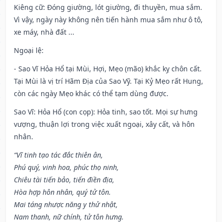
Kiêng cữ
: Đóng giường, lót giường, đi thuyền, mua sắm.
Vì vậy, ngày này không nên tiến hành mua sắm như ô tô,
xe máy, nhà đất ...
Ngoại lệ
:
- Sao Vĩ Hỏa Hổ tại Mùi, Hợi, Mẹo (mão) khắc kỵ chôn cất.
Tại Mùi là vị trí Hãm Địa của Sao Vỹ. Tại Kỷ Mẹo rất Hung,
còn các ngày Mẹo khác có thể tạm dùng được.
Sao Vĩ: Hỏa Hổ (con cọp): Hỏa tinh, sao tốt. Mọi sự hưng
vượng, thuận lợi trong việc xuất ngoại, xây cất, và hôn
nhân.
“Vĩ tinh tạo tác đắc thiên ân,
Phú quý, vinh hoa, phúc thọ ninh,
Chiêu tài tiến bảo, tiến điền địa,
Hòa hợp hôn nhân, quý tử tôn.
Mai táng nhược năng y thử nhật,
Nam thanh, nữ chính, tử tôn hưng.