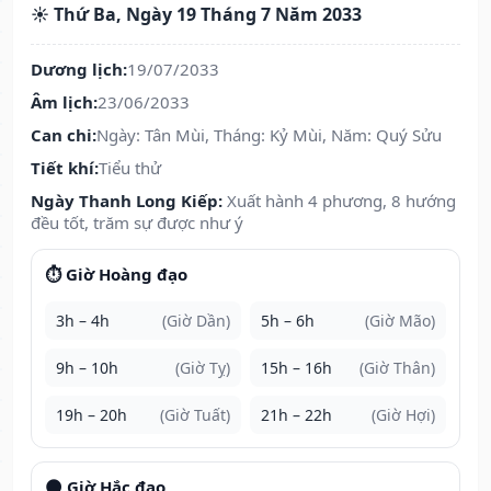
☀️ Thứ Ba, Ngày 19 Tháng 7 Năm 2033
Dương lịch:
19/07/2033
Âm lịch:
23/06/2033
Can chi:
Ngày: Tân Mùi, Tháng: Kỷ Mùi, Năm: Quý Sửu
Tiết khí:
Tiểu thử
Ngày Thanh Long Kiếp:
Xuất hành 4 phương, 8 hướng
đều tốt, trăm sự được như ý
⏱️ Giờ Hoàng đạo
3h – 4h
(Giờ Dần)
5h – 6h
(Giờ Mão)
9h – 10h
(Giờ Tỵ)
15h – 16h
(Giờ Thân)
19h – 20h
(Giờ Tuất)
21h – 22h
(Giờ Hợi)
🌑 Giờ Hắc đạo