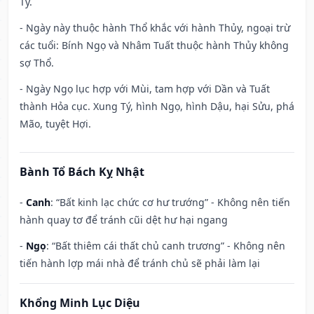
Tý.
- Ngày này thuộc hành Thổ khắc với hành Thủy, ngoại trừ
các tuổi: Bính Ngọ và Nhâm Tuất thuộc hành Thủy không
sợ Thổ.
- Ngày Ngọ lục hợp với Mùi, tam hợp với Dần và Tuất
thành Hỏa cục. Xung Tý, hình Ngọ, hình Dậu, hại Sửu, phá
Mão, tuyệt Hợi.
Bành Tổ Bách Kỵ Nhật
-
Canh
: “Bất kinh lạc chức cơ hư trướng” - Không nên tiến
hành quay tơ để tránh cũi dệt hư hại ngang
-
Ngọ
: “Bất thiêm cái thất chủ canh trương” - Không nên
tiến hành lợp mái nhà để tránh chủ sẽ phải làm lại
Khổng Minh Lục Diệu