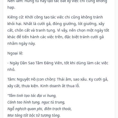
Nên làm
: Hung tú này tạo tác bất kỳ việc chi cũng không
hạp.
Kiêng cữ
: Khởi công tạo tác việc chi cũng không tránh
khỏi hại. Nhất là cưới gả, đóng giường, lót giường, xây
cất, chôn cất và tranh tụng. Vì vậy, nên chọn một ngày tốt
khác để tiến hành các việc trên, đặc biệt tránh cưới gả
nhằm ngày này.
Ngoại lệ
:
- Ngày Dần Sao Tâm Đăng Viên, tốt khi dùng làm các việc
nhỏ.
Tâm: Nguyệt Hồ (con chồn): Thái âm, sao xấu. Kỵ cưới gả,
xây cất, thưa kiện. Kinh doanh ắt thua lỗ.
“Tâm tinh tạo tác đại vi hung,
Cánh tao hình tụng, ngục tù trung,
Ngỗ nghịch quan phi, điền trạch thoái,
Mai táng tốt bộc tử tương tòng.