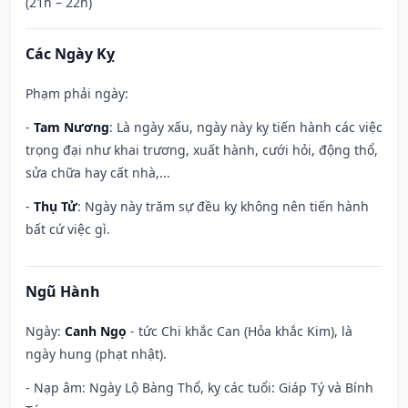
(21h – 22h)
Các Ngày Kỵ
Phạm phải ngày:
-
Tam Nương
: Là ngày xấu, ngày này kỵ tiến hành các việc
trọng đại như khai trương, xuất hành, cưới hỏi, động thổ,
sửa chữa hay cất nhà,...
-
Thụ Tử
: Ngày này trăm sự đều kỵ không nên tiến hành
bất cứ việc gì.
Ngũ Hành
Ngày:
Canh Ngọ
- tức Chi khắc Can (Hỏa khắc Kim), là
ngày hung (phạt nhật).
- Nạp âm: Ngày Lộ Bàng Thổ, kỵ các tuổi: Giáp Tý và Bính