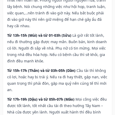
nhất nên hoãn lại. Phòng người người nguyền rủa, tránh
lây bệnh. Nói chung những việc như hội họp, tranh luận,
việc quan,…nên tránh đi vào giờ này. Nếu bắt buộc phải
đi vào giờ này thì nên giữ miệng để hạn ché gây ẩu đả
hay cãi nhau.
Từ 13h-15h (Mùi) và từ 01-03h (Sửu)
Là giờ rất tốt lành,
nếu đi thường gặp được may mắn. Buôn bán, kinh doanh
có lời. Người đi sắp về nhà. Phụ nữ có tin mừng. Mọi việc
trong nhà đều hòa hợp. Nếu có bệnh cầu thì sẽ khỏi, gia
đình đều mạnh khỏe.
Từ 15h-17h (Thân) và từ 03h-05h (Dần)
Cầu tài thì không
có lợi, hoặc hay bị trái ý. Nếu ra đi hay thiệt, gặp nạn, việc
quan trọng thì phải đòn, gặp ma quỷ nên cúng tế thì mới
an.
Từ 17h-19h (Dậu) và từ 05h-07h (Mão)
Mọi công việc đều
được tốt lành, tốt nhất cầu tài đi theo hướng Tây Nam –
Nhà cửa được yên lành. Người xuất hành thì đều bình