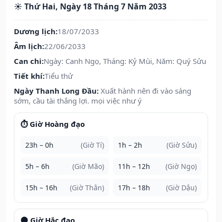
☀️ Thứ Hai, Ngày 18 Tháng 7 Năm 2033
Dương lịch:
18/07/2033
Âm lịch:
22/06/2033
Can chi:
Ngày: Canh Ngọ, Tháng: Kỷ Mùi, Năm: Quý Sửu
Tiết khí:
Tiểu thử
Ngày Thanh Long Đầu:
Xuất hành nên đi vào sáng
sớm, cầu tài thắng lợi. mọi việc như ý
⏱️ Giờ Hoàng đạo
23h – 0h
(Giờ Tí)
1h – 2h
(Giờ Sửu)
5h – 6h
(Giờ Mão)
11h – 12h
(Giờ Ngọ)
15h – 16h
(Giờ Thân)
17h – 18h
(Giờ Dậu)
🌑 Giờ Hắc đạo