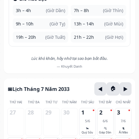
3h – 4h
(Giờ Dần)
7h – 8h
(Giờ Thìn)
9h – 10h
(Giờ Tỵ)
13h – 14h
(Giờ Mùi)
19h – 20h
(Giờ Tuất)
21h – 22h
(Giờ Hợi)
Lúc khó khăn, hãy nhớ tại sao bạn bắt đầu.
— Khuyết Danh
Lịch Tháng 7 Năm 2033
THỨ HAI
THỨ BA
THỨ TƯ
THỨ NĂM
THỨ SÁU
THỨ BẢY
CHỦ NHẬT
27
28
29
30
1
2
3
5/6
6/6
7/6
🐂
🐅
🐈
Quý Sửu
Giáp Dần
Ất Mão