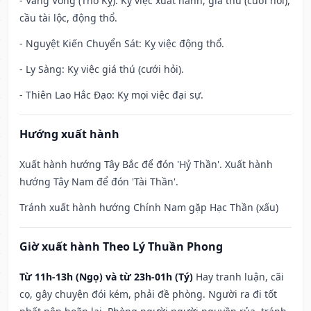
- Vãng Vong (Thổ Kỵ): Kỵ việc xuất hành, giá thú (cưới hỏi),
cầu tài lộc, động thổ.
- Nguyệt Kiến Chuyển Sát: Kỵ việc động thổ.
- Ly Sàng: Kỵ việc giá thú (cưới hỏi).
- Thiên Lao Hắc Đạo: Kỵ mọi việc đại sự.
Hướng xuất hành
Xuất hành hướng Tây Bắc để đón 'Hỷ Thần'. Xuất hành
hướng Tây Nam để đón 'Tài Thần'.
Tránh xuất hành hướng Chính Nam gặp Hạc Thần (xấu)
Giờ xuất hành Theo Lý Thuần Phong
Từ 11h-13h (Ngọ) và từ 23h-01h (Tý)
Hay tranh luận, cãi
cọ, gây chuyện đói kém, phải đề phòng. Người ra đi tốt