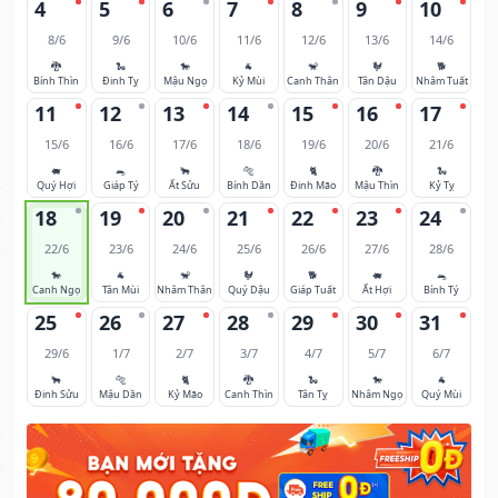
4
5
6
7
8
9
10
8/6
9/6
10/6
11/6
12/6
13/6
14/6
🐉
🐍
🐎
🐐
🐒
🐓
🐕
Bính Thìn
Đinh Tỵ
Mậu Ngọ
Kỷ Mùi
Canh Thân
Tân Dậu
Nhâm Tuất
11
12
13
14
15
16
17
15/6
16/6
17/6
18/6
19/6
20/6
21/6
🐖
🐀
🐂
🐅
🐈
🐉
🐍
Quý Hợi
Giáp Tý
Ất Sửu
Bính Dần
Đinh Mão
Mậu Thìn
Kỷ Tỵ
18
19
20
21
22
23
24
22/6
23/6
24/6
25/6
26/6
27/6
28/6
🐎
🐐
🐒
🐓
🐕
🐖
🐀
Canh Ngọ
Tân Mùi
Nhâm Thân
Quý Dậu
Giáp Tuất
Ất Hợi
Bính Tý
25
26
27
28
29
30
31
29/6
1/7
2/7
3/7
4/7
5/7
6/7
🐂
🐅
🐈
🐉
🐍
🐎
🐐
Đinh Sửu
Mậu Dần
Kỷ Mão
Canh Thìn
Tân Tỵ
Nhâm Ngọ
Quý Mùi