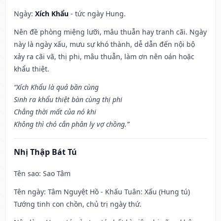
Ngày:
Xích Khẩu
- tức ngày Hung.
Nên đề phòng miệng lưỡi, mâu thuẫn hay tranh cãi. Ngày
này là ngày xấu, mưu sự khó thành, dễ dẫn đến nội bộ
xảy ra cãi vã, thị phi, mâu thuẫn, làm ơn nên oán hoặc
khẩu thiệt.
“Xích Khẩu là quả bần cùng
Sinh ra khẩu thiệt bàn cùng thị phi
Chẳng thời mất của nó khi
Không thì chó cắn phân ly vợ chồng.”
Nhị Thập Bát Tú
Tên sao
: Sao Tâm
Tên ngày
: Tâm Nguyệt Hồ - Khấu Tuân: Xấu (Hung tú)
Tướng tinh con chồn, chủ trị ngày thứ.