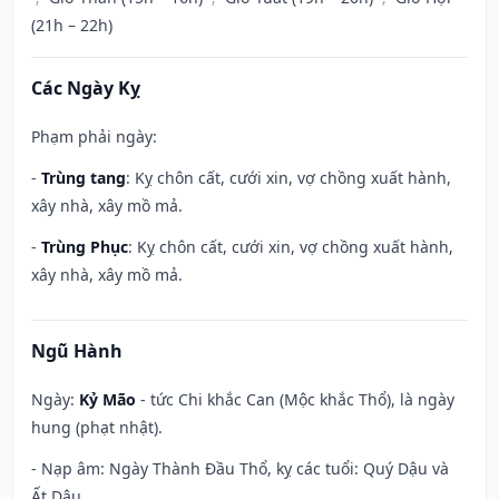
(21h – 22h)
Các Ngày Kỵ
Phạm phải ngày:
-
Trùng tang
: Kỵ chôn cất, cưới xin, vợ chồng xuất hành,
xây nhà, xây mồ mả.
-
Trùng Phục
: Kỵ chôn cất, cưới xin, vợ chồng xuất hành,
xây nhà, xây mồ mả.
Ngũ Hành
Ngày:
Kỷ Mão
- tức Chi khắc Can (Mộc khắc Thổ), là ngày
hung (phạt nhật).
- Nạp âm: Ngày Thành Đầu Thổ, kỵ các tuổi: Quý Dậu và
Ất Dậu.