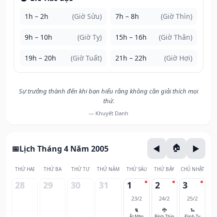
1h – 2h
(Giờ Sửu)
7h – 8h
(Giờ Thìn)
9h – 10h
(Giờ Tỵ)
15h – 16h
(Giờ Thân)
19h – 20h
(Giờ Tuất)
21h – 22h
(Giờ Hợi)
Sự trưởng thành đến khi bạn hiểu rằng không cần giải thích mọi
thứ.
— Khuyết Danh
Lịch Tháng 4 Năm 2005
THỨ HAI
THỨ BA
THỨ TƯ
THỨ NĂM
THỨ SÁU
THỨ BẢY
CHỦ NHẬT
28
29
30
31
1
2
3
23/2
24/2
25/2
🐈
🐉
🐍
Ất Mão
Bính Thìn
Đinh Tỵ