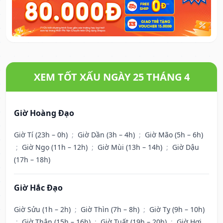
XEM TỐT XẤU NGÀY 25 THÁNG 4
Giờ Hoàng Đạo
Giờ Tí (23h – 0h)
;
Giờ Dần (3h – 4h)
;
Giờ Mão (5h – 6h)
;
Giờ Ngọ (11h – 12h)
;
Giờ Mùi (13h – 14h)
;
Giờ Dậu
(17h – 18h)
Giờ Hắc Đạo
Giờ Sửu (1h – 2h)
;
Giờ Thìn (7h – 8h)
;
Giờ Tỵ (9h – 10h)
;
Giờ Thân (15h – 16h)
;
Giờ Tuất (19h – 20h)
;
Giờ Hợi