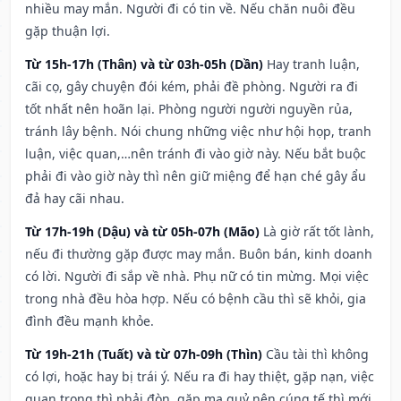
nhiều may mắn. Người đi có tin về. Nếu chăn nuôi đều
gặp thuận lợi.
Từ 15h-17h (Thân) và từ 03h-05h (Dần)
Hay tranh luận,
cãi cọ, gây chuyện đói kém, phải đề phòng. Người ra đi
tốt nhất nên hoãn lại. Phòng người người nguyền rủa,
tránh lây bệnh. Nói chung những việc như hội họp, tranh
luận, việc quan,…nên tránh đi vào giờ này. Nếu bắt buộc
phải đi vào giờ này thì nên giữ miệng để hạn ché gây ẩu
đả hay cãi nhau.
Từ 17h-19h (Dậu) và từ 05h-07h (Mão)
Là giờ rất tốt lành,
nếu đi thường gặp được may mắn. Buôn bán, kinh doanh
có lời. Người đi sắp về nhà. Phụ nữ có tin mừng. Mọi việc
trong nhà đều hòa hợp. Nếu có bệnh cầu thì sẽ khỏi, gia
đình đều mạnh khỏe.
Từ 19h-21h (Tuất) và từ 07h-09h (Thìn)
Cầu tài thì không
có lợi, hoặc hay bị trái ý. Nếu ra đi hay thiệt, gặp nạn, việc
quan trọng thì phải đòn, gặp ma quỷ nên cúng tế thì mới