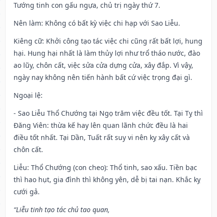
Tướng tinh con gấu ngựa, chủ trị ngày thứ 7.
Nên làm
: Không có bất kỳ việc chi hạp với Sao Liễu.
Kiêng cữ
: Khởi công tạo tác việc chi cũng rất bất lợi, hung
hại. Hung hại nhất là làm thủy lợi như trổ tháo nước, đào
ao lũy, chôn cất, việc sửa cửa dựng cửa, xây đắp. Vì vậy,
ngày nay không nên tiến hành bất cứ việc trọng đại gì.
Ngoại lệ
:
- Sao Liễu Thổ Chướng tại Ngọ trăm việc đều tốt. Tại Tỵ thì
Đăng Viên: thừa kế hay lên quan lãnh chức đều là hai
điều tốt nhất. Tại Dần, Tuất rất suy vi nên kỵ xây cất và
chôn cất.
Liễu: Thổ Chướng (con cheo): Thổ tinh, sao xấu. Tiền bạc
thì hao hụt, gia đình thì không yên, dễ bị tai nạn. Khắc kỵ
cưới gả.
“Liễu tinh tạo tác chủ tao quan,