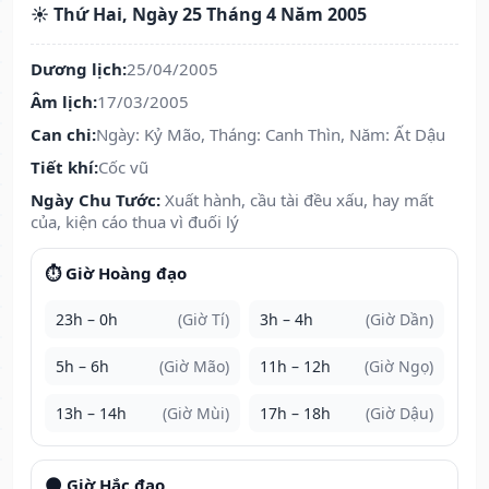
☀️ Thứ Hai, Ngày 25 Tháng 4 Năm 2005
Dương lịch:
25/04/2005
Âm lịch:
17/03/2005
Can chi:
Ngày: Kỷ Mão, Tháng: Canh Thìn, Năm: Ất Dậu
Tiết khí:
Cốc vũ
Ngày Chu Tước:
Xuất hành, cầu tài đều xấu, hay mất
của, kiện cáo thua vì đuối lý
⏱️ Giờ Hoàng đạo
23h – 0h
(Giờ Tí)
3h – 4h
(Giờ Dần)
5h – 6h
(Giờ Mão)
11h – 12h
(Giờ Ngọ)
13h – 14h
(Giờ Mùi)
17h – 18h
(Giờ Dậu)
🌑 Giờ Hắc đạo