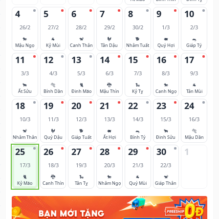
4
5
6
7
8
9
10
26/2
27/2
28/2
29/2
30/2
1/3
2/3
🐎
🐐
🐒
🐓
🐕
🐖
🐀
Mậu Ngọ
Kỷ Mùi
Canh Thân
Tân Dậu
Nhâm Tuất
Quý Hợi
Giáp Tý
11
12
13
14
15
16
17
3/3
4/3
5/3
6/3
7/3
8/3
9/3
🐂
🐅
🐈
🐉
🐍
🐎
🐐
Ất Sửu
Bính Dần
Đinh Mão
Mậu Thìn
Kỷ Tỵ
Canh Ngọ
Tân Mùi
18
19
20
21
22
23
24
10/3
11/3
12/3
13/3
14/3
15/3
16/3
🐒
🐓
🐕
🐖
🐀
🐂
🐅
Nhâm Thân
Quý Dậu
Giáp Tuất
Ất Hợi
Bính Tý
Đinh Sửu
Mậu Dần
25
26
27
28
29
30
1
17/3
18/3
19/3
20/3
21/3
22/3
🐈
🐉
🐍
🐎
🐐
🐒
Kỷ Mão
Canh Thìn
Tân Tỵ
Nhâm Ngọ
Quý Mùi
Giáp Thân