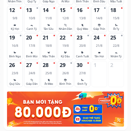
Nhâm Thìn
Quý Tỵ
Giáp Ngọ
Ất Mùi
Bính Thân
Đinh Dậu
Mậu Tuất
12
13
14
15
16
17
18
9/8
10/8
11/8
12/8
13/8
14/8
15/8
🐖
🐀
🐂
🐅
🐈
🐉
🐍
Kỷ Hợi
Canh Tý
Tân Sửu
Nhâm Dần
Quý Mão
Giáp Thìn
Ất Tỵ
19
20
21
22
23
24
25
16/8
17/8
18/8
19/8
20/8
21/8
22/8
🐎
🐐
🐒
🐓
🐕
🐖
🐀
Bính Ngọ
Đinh Mùi
Mậu Thân
Kỷ Dậu
Canh Tuất
Tân Hợi
Nhâm Tý
26
27
28
29
30
1
2
23/8
24/8
25/8
26/8
27/8
🐂
🐅
🐈
🐉
🐍
Quý Sửu
Giáp Dần
Ất Mão
Bính Thìn
Đinh Tỵ