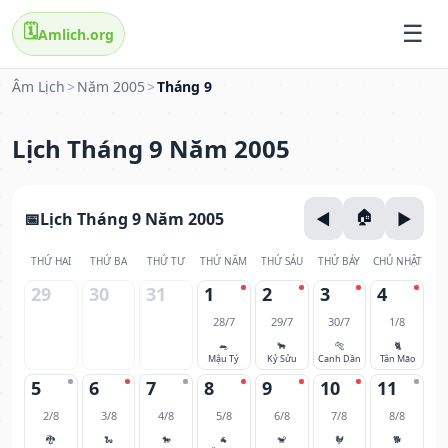
🗓️
Amlich.org
Âm Lịch
>
Năm 2005
>
Tháng 9
Lịch Tháng 9 Năm 2005
Lịch Tháng 9 Năm 2005
THỨ HAI
THỨ BA
THỨ TƯ
THỨ NĂM
THỨ SÁU
THỨ BẢY
CHỦ NHẬT
29
30
31
1
2
3
4
28/7
29/7
30/7
1/8
🐀
🐂
🐅
🐈
Mậu Tý
Kỷ Sửu
Canh Dần
Tân Mão
5
6
7
8
9
10
11
2/8
3/8
4/8
5/8
6/8
7/8
8/8
🐉
🐍
🐎
🐐
🐒
🐓
🐕