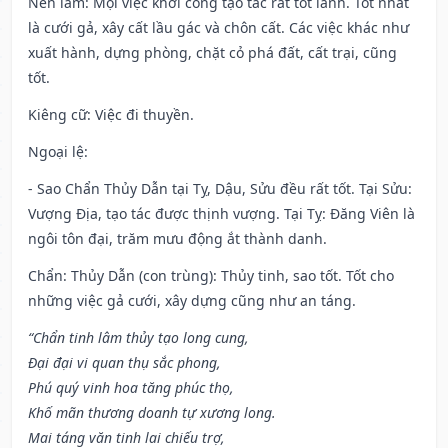
Nên làm
: Mọi việc khởi công tạo tác rất tốt lành. Tốt nhất
là cưới gả, xây cất lầu gác và chôn cất. Các việc khác như
xuất hành, dựng phòng, chặt cỏ phá đất, cất trại, cũng
tốt.
Kiêng cữ
: Việc đi thuyền.
Ngoại lệ
:
- Sao Chẩn Thủy Dẫn tại Tỵ, Dậu, Sửu đều rất tốt. Tại Sửu:
Vượng Địa, tạo tác được thịnh vượng. Tại Tỵ: Đăng Viên là
ngôi tôn đại, trăm mưu động ắt thành danh.
Chẩn: Thủy Dẫn (con trùng): Thủy tinh, sao tốt. Tốt cho
những việc gả cưới, xây dựng cũng như an táng.
“Chẩn tinh lâm thủy tạo long cung,
Đại đại vi quan thụ sắc phong,
Phú quý vinh hoa tăng phúc thọ,
Khố mãn thương doanh tự xương long.
Mai táng văn tinh lai chiếu trợ,