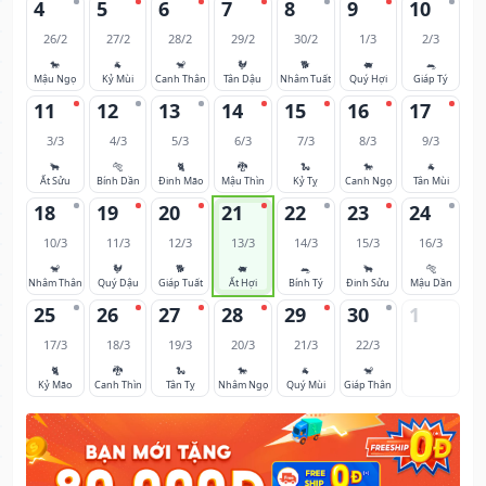
4
5
6
7
8
9
10
26/2
27/2
28/2
29/2
30/2
1/3
2/3
🐎
🐐
🐒
🐓
🐕
🐖
🐀
Mậu Ngọ
Kỷ Mùi
Canh Thân
Tân Dậu
Nhâm Tuất
Quý Hợi
Giáp Tý
11
12
13
14
15
16
17
3/3
4/3
5/3
6/3
7/3
8/3
9/3
🐂
🐅
🐈
🐉
🐍
🐎
🐐
Ất Sửu
Bính Dần
Đinh Mão
Mậu Thìn
Kỷ Tỵ
Canh Ngọ
Tân Mùi
18
19
20
21
22
23
24
10/3
11/3
12/3
13/3
14/3
15/3
16/3
🐒
🐓
🐕
🐖
🐀
🐂
🐅
Nhâm Thân
Quý Dậu
Giáp Tuất
Ất Hợi
Bính Tý
Đinh Sửu
Mậu Dần
25
26
27
28
29
30
1
17/3
18/3
19/3
20/3
21/3
22/3
🐈
🐉
🐍
🐎
🐐
🐒
Kỷ Mão
Canh Thìn
Tân Tỵ
Nhâm Ngọ
Quý Mùi
Giáp Thân