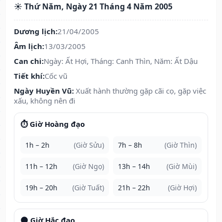
☀️ Thứ Năm, Ngày 21 Tháng 4 Năm 2005
Dương lịch:
21/04/2005
Âm lịch:
13/03/2005
Can chi:
Ngày: Ất Hợi, Tháng: Canh Thìn, Năm: Ất Dậu
Tiết khí:
Cốc vũ
Ngày Huyền Vũ:
Xuất hành thường gặp cãi cọ, gặp việc
xấu, không nên đi
⏱️ Giờ Hoàng đạo
1h – 2h
(Giờ Sửu)
7h – 8h
(Giờ Thìn)
11h – 12h
(Giờ Ngọ)
13h – 14h
(Giờ Mùi)
19h – 20h
(Giờ Tuất)
21h – 22h
(Giờ Hợi)
🌑 Giờ Hắc đạo