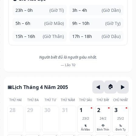
23h – 0h
(Giờ Tí)
3h – 4h
(Giờ Dần)
5h – 6h
(Giờ Mão)
9h – 10h
(Giờ Tỵ)
15h – 16h
(Giờ Thân)
17h – 18h
(Giờ Dậu)
Người biết đủ là người giàu nhất.
— Lão Tử
Lịch Tháng 4 Năm 2005
THỨ HAI
THỨ BA
THỨ TƯ
THỨ NĂM
THỨ SÁU
THỨ BẢY
CHỦ NHẬT
28
29
30
31
1
2
3
23/2
24/2
25/2
🐈
🐉
🐍
Ất Mão
Bính Thìn
Đinh Tỵ