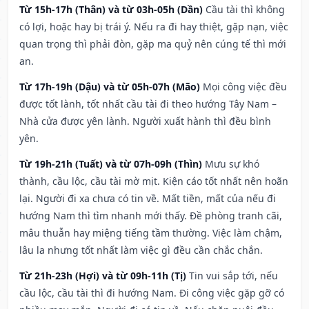
Từ 15h-17h (Thân) và từ 03h-05h (Dần)
Cầu tài thì không
có lợi, hoặc hay bị trái ý. Nếu ra đi hay thiệt, gặp nạn, việc
quan trọng thì phải đòn, gặp ma quỷ nên cúng tế thì mới
an.
Từ 17h-19h (Dậu) và từ 05h-07h (Mão)
Mọi công việc đều
được tốt lành, tốt nhất cầu tài đi theo hướng Tây Nam –
Nhà cửa được yên lành. Người xuất hành thì đều bình
yên.
Từ 19h-21h (Tuất) và từ 07h-09h (Thìn)
Mưu sự khó
thành, cầu lộc, cầu tài mờ mịt. Kiện cáo tốt nhất nên hoãn
lại. Người đi xa chưa có tin về. Mất tiền, mất của nếu đi
hướng Nam thì tìm nhanh mới thấy. Đề phòng tranh cãi,
mâu thuẫn hay miệng tiếng tầm thường. Việc làm chậm,
lâu la nhưng tốt nhất làm việc gì đều cần chắc chắn.
Từ 21h-23h (Hợi) và từ 09h-11h (Tị)
Tin vui sắp tới, nếu
cầu lộc, cầu tài thì đi hướng Nam. Đi công việc gặp gỡ có