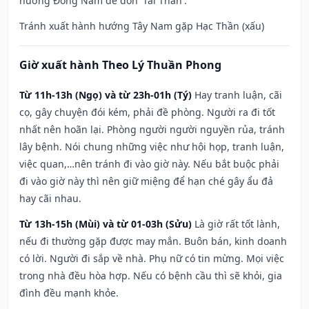
hướng Đông Nam để đón 'Tài Thần'.
Tránh xuất hành hướng Tây Nam gặp Hạc Thần (xấu)
Giờ xuất hành Theo Lý Thuần Phong
Từ 11h-13h (Ngọ) và từ 23h-01h (Tý)
Hay tranh luận, cãi
cọ, gây chuyện đói kém, phải đề phòng. Người ra đi tốt
nhất nên hoãn lại. Phòng người người nguyền rủa, tránh
lây bệnh. Nói chung những việc như hội họp, tranh luận,
việc quan,…nên tránh đi vào giờ này. Nếu bắt buộc phải
đi vào giờ này thì nên giữ miệng để hạn ché gây ẩu đả
hay cãi nhau.
Từ 13h-15h (Mùi) và từ 01-03h (Sửu)
Là giờ rất tốt lành,
nếu đi thường gặp được may mắn. Buôn bán, kinh doanh
có lời. Người đi sắp về nhà. Phụ nữ có tin mừng. Mọi việc
trong nhà đều hòa hợp. Nếu có bệnh cầu thì sẽ khỏi, gia
đình đều mạnh khỏe.