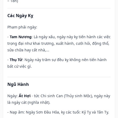
– 18h)
Các Ngày Kỵ
Phạm phải ngày:
-
Tam Nương
: Là ngày xấu, ngày này kỵ tiến hành các việc
trọng đại như khai trương, xuất hành, cưới hỏi, động thổ,
sửa chữa hay cất nhà,...
-
Thụ Tử
: Ngày này trăm sự đều kỵ không nên tiến hành
bất cứ việc gì.
Ngũ Hành
Ngày:
Ất Hợi
- tức Chi sinh Can (Thủy sinh Mộc), ngày này
là ngày cát (nghĩa nhật).
- Nạp âm: Ngày Sơn Đầu Hỏa, kỵ các tuổi: Kỷ Tỵ và Tân Tỵ.