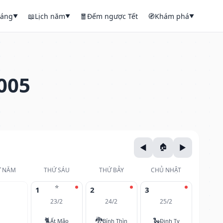
háng
📖
Lịch năm
🧧
Đếm ngược Tết
🧭
Khám phá
▼
▼
▼
005
 NĂM
THỨ SÁU
THỨ BẢY
CHỦ NHẬT
⭐
1
2
3
23/2
24/2
25/2
🐈
🐉
🐍
Ất Mão
Bính Thìn
Đinh Tỵ