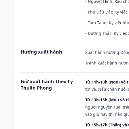
- Nguyệt Hình: Xấu cho
- Phủ Đầu Dát: Kỵ việc 
- Tam Tang: Kỵ việc khở
- Dương Thác: Kỵ việc x
Hướng xuất hành
Xuất hành hướng Đông
Tránh xuất hành hướn
Giờ xuất hành Theo Lý
Từ 11h-13h (Ngọ) và t
Thuần Phong
tin về. Nếu chăn nuôi 
Từ 13h-15h (Mùi) và t
người nguyền rủa, trá
vào giờ này thì nên g
Từ 15h-17h (Thân) và 