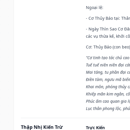
Ngoại lệ
:
- Cơ Thủy Báo tại: Thân
- Ngày Thìn Sao Cơ Đăn
các vụ thừa kế, khởi c
Cơ: Thủy Báo (con beo)
“Cơ tinh tạo tác chủ ca
Tuế tuế niên niên đại cá
Mai táng, tu phần đại cá
Điền tàm, ngưu mã biến
Khai môn, phóng thủy ch
Khiếp mãn kim ngân, c
Phúc ấm cao quan gia lộ
Lục thân phong lộc, phú
Thập Nhị Kiến Trừ
Trực Kiến