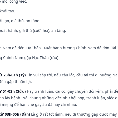
 mọi công việc.
khởi tạo.
i tạo, giá thú, an táng.
uất hành, giá thú (cưới hỏi), an táng.
 Nam để đón 'Hỷ Thần'. Xuất hành hướng Chính Nam để đón 'Tài 
g Chính Nam gặp Hạc Thần (xấu)
ừ 23h-01h (Tý)
Tin vui sắp tới, nếu cầu lộc, cầu tài thì đi hướng 
đều gặp thuận lợi.
ừ 01-03h (Sửu)
Hay tranh luận, cãi cọ, gây chuyện đói kém, phải đ
nh lây bệnh. Nói chung những việc như hội họp, tranh luận, việc q
iữ miệng để hạn ché gây ẩu đả hay cãi nhau.
từ 03h-05h (Dần)
Là giờ rất tốt lành, nếu đi thường gặp được may