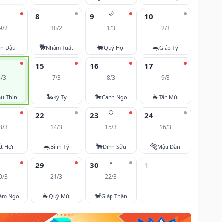
🌙
8
9
10
9/2
30/2
1/3
2/3
🐕
🐖
🐀
ân Dậu
Nhâm Tuất
Quý Hợi
Giáp Tý
15
16
17
6/3
7/3
8/3
9/3
🐍
🐎
🐐
u Thìn
Kỷ Tỵ
Canh Ngọ
Tân Mùi
🌕
22
23
24
3/3
14/3
15/3
16/3
🐀
🐂
🐅
Ất Hợi
Bính Tý
Đinh Sửu
Mậu Dần
⭐
29
30
1
0/3
21/3
22/3
🐐
🐒
âm Ngọ
Quý Mùi
Giáp Thân