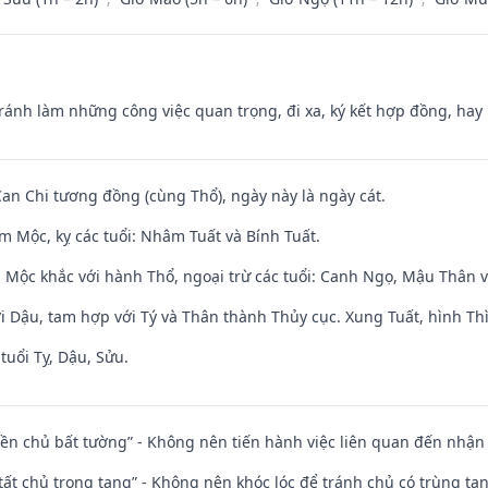
Tránh làm những công việc quan trọng, đi xa, ký kết hợp đồng, hay 
Can Chi tương đồng (cùng Thổ), ngày này là ngày cát.
m Mộc, kỵ các tuổi: Nhâm Tuất và Bính Tuất.
 Mộc khắc với hành Thổ, ngoại trừ các tuổi: Canh Ngọ, Mậu Thân 
i Dậu, tam hợp với Tý và Thân thành Thủy cục. Xung Tuất, hình Thì
tuổi Tỵ, Dậu, Sửu.
điền chủ bất tường” - Không nên tiến hành việc liên quan đến nhậ
 tất chủ trọng tang” - Không nên khóc lóc để tránh chủ có trùng ta