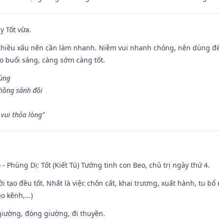
y Tốt vừa.
chiều xấu nên cần làm nhanh. Niềm vui nhanh chóng, nên dùng để 
ào buổi sáng, càng sớm càng tốt.
hùng
hồng sánh đôi
vui thỏa lòng”
 - Phùng Dị: Tốt (Kiết Tú) Tướng tinh con Beo, chủ trị ngày thứ 4.
ởi tạo đều tốt. Nhất là việc chôn cất, khai trương, xuất hành, tu bổ
 kênh,...)
t giường, đóng giường, đi thuyền.