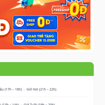
ậu (17h – 18h)
;
Giờ Hợi (21h – 22h)
i (13h – 14h)
;
Giờ Tuất (19h – 20h)