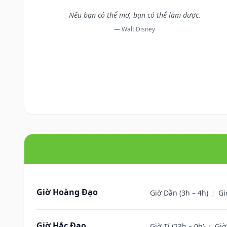
Nếu bạn có thể mơ, bạn có thể làm được.
— Walt Disney
Giờ Hoàng Đạo
Giờ Dần (3h – 4h)
;
Gi
Giờ Hắc Đạo
Giờ Tí (23h – 0h)
;
Giờ