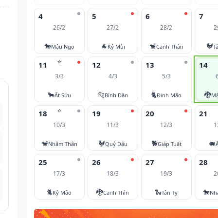
4
5
6
7
26/2
27/2
28/2
2
🐎
🐐
🐒
🐓
Mậu Ngọ
Kỷ Mùi
Canh Thân
T
⭐
11
12
13
14
3/3
4/3
5/3
🐂
🐅
🐈
🐉
Ất Sửu
Bính Dần
Đinh Mão
Mậ
⭐
18
19
20
21
10/3
11/3
12/3
1
🐒
🐓
🐕
🐖
Nhâm Thân
Quý Dậu
Giáp Tuất
25
26
27
28
17/3
18/3
19/3
2
🐈
🐉
🐍
🐎
Kỷ Mão
Canh Thìn
Tân Tỵ
Nh