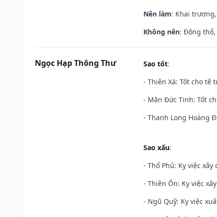
Nên làm
: Khai trương,
Không nên
: Động thổ,
Ngọc Hạp Thông Thư
Sao tốt
:
- Thiên Xá: Tốt cho tế 
- Mãn Đức Tinh: Tốt ch
- Thanh Long Hoàng Đạ
Sao xấu
:
- Thổ Phủ: Kỵ việc xây
- Thiên Ôn: Kỵ việc xâ
- Ngũ Quỹ: Kỵ việc xuấ