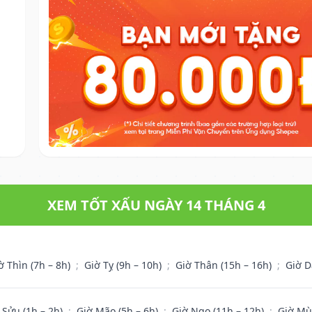
XEM TỐT XẤU NGÀY 14 THÁNG 4
ờ Thìn (7h – 8h)
;
Giờ Tỵ (9h – 10h)
;
Giờ Thân (15h – 16h)
;
Giờ D
 Sửu (1h – 2h)
;
Giờ Mão (5h – 6h)
;
Giờ Ngọ (11h – 12h)
;
Giờ Mù