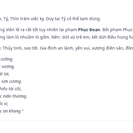
, Tý, Thìn trăm việc kỵ. Duy tại Tý có thể tạm dùng.
g Viên lẽ ra rất tốt tuy nhiên lại phạm
Phục Đoạn
. Bởi phạm Phục 
ông làm lò nhuộm lò gốm. Nên: dứt vú trẻ em, kết dứt điều hung hại
: Thủy tinh, sao tốt. Gia đình an lành, yên vui, vượng điền sản, đồ
o cường,
t xương,
t lợi,
 sơn cương.
iêu tài cốc,
ốc mãn thương.
c vị,
c an khang.”