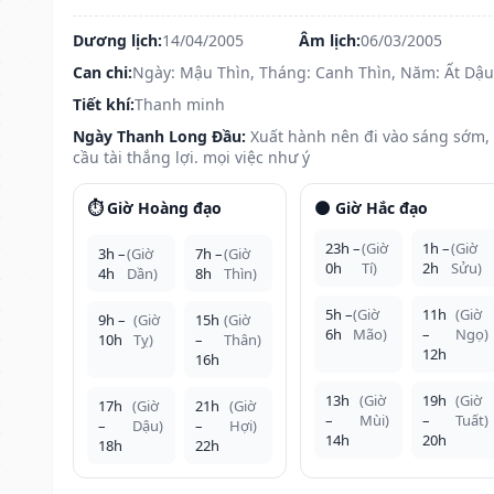
Dương lịch:
14/04/2005
Âm lịch:
06/03/2005
Can chi:
Ngày: Mậu Thìn, Tháng: Canh Thìn, Năm: Ất Dậu
Tiết khí:
Thanh minh
Ngày Thanh Long Đầu:
Xuất hành nên đi vào sáng sớm,
cầu tài thắng lợi. mọi việc như ý
⏱️ Giờ Hoàng đạo
🌑 Giờ Hắc đạo
23h –
(Giờ
1h –
(Giờ
3h –
(Giờ
7h –
(Giờ
0h
Tí)
2h
Sửu)
4h
Dần)
8h
Thìn)
5h –
(Giờ
11h
(Giờ
9h –
(Giờ
15h
(Giờ
6h
Mão)
–
Ngọ)
10h
Tỵ)
–
Thân)
12h
16h
13h
(Giờ
19h
(Giờ
17h
(Giờ
21h
(Giờ
–
Mùi)
–
Tuất)
–
Dậu)
–
Hợi)
14h
20h
18h
22h