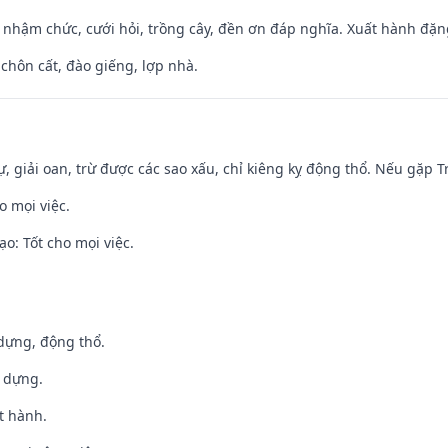
 nhậm chức, cưới hỏi, trồng cây, đền ơn đáp nghĩa. Xuất hành đặng 
 chôn cất, đào giếng, lợp nhà.
tự, giải oan, trừ được các sao xấu, chỉ kiêng kỵ động thổ. Nếu gặp Tr
o mọi việc.
o: Tốt cho mọi việc.
 dựng, động thổ.
y dựng.
t hành.