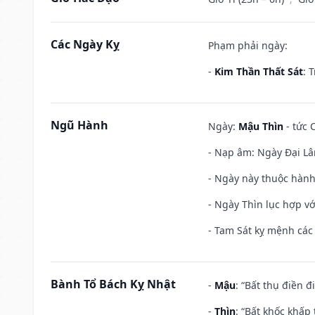
Các Ngày Kỵ
Phạm phải ngày:
-
Kim Thần Thất Sát
: 
Ngũ Hành
Ngày:
Mậu Thìn
- tức 
- Nạp âm: Ngày Đại Lâ
- Ngày này thuộc hành
- Ngày Thìn lục hợp vớ
- Tam Sát kỵ mệnh các 
Bành Tổ Bách Kỵ Nhật
-
Mậu
: “Bất thụ điền 
-
Thìn
: “Bất khốc khấp