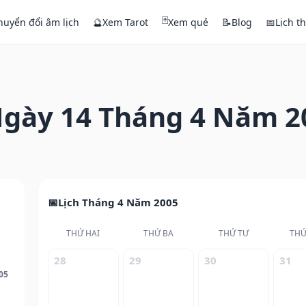
🃏
huyển đổi âm lịch
🔮
Xem Tarot
Xem quẻ
📝
Blog
📅
Lịch t
gày 14 Tháng 4 Năm 2
Lịch Tháng 4 Năm 2005
THỨ HAI
THỨ BA
THỨ TƯ
THỨ
28
29
30
31
05