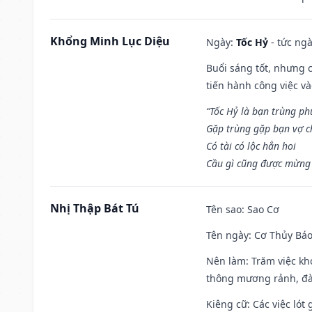
Khổng Minh Lục Diệu
Ngày:
Tốc Hỷ
- tức ngà
Buổi sáng tốt, nhưng 
tiến hành công việc v
“Tốc Hỷ là bạn trùng p
Gặp trùng gặp bạn vợ c
Có tài có lộc hẳn hoi
Cầu gì cũng được mừng 
Nhị Thập Bát Tú
Tên sao
: Sao Cơ
Tên ngày
: Cơ Thủy Báo
Nên làm
: Trăm việc kh
thông mương rảnh, đào
Kiêng cữ
: Các việc ló