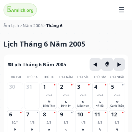
🗓️
Amlich.org
Âm Lịch
>
Năm 2005
>
Tháng 6
Lịch Tháng 6 Năm 2005
Lịch Tháng 6 Năm 2005
THỨ HAI
THỨ BA
THỨ TƯ
THỨ NĂM
THỨ SÁU
THỨ BẢY
CHỦ NHẬT
30
31
1
2
3
4
5
25/4
26/4
27/4
28/4
29/4
🐉
🐍
🐎
🐐
🐒
Bính Thìn
Đinh Tỵ
Mậu Ngọ
Kỷ Mùi
Canh Thân
6
7
8
9
10
11
12
30/4
1/5
2/5
3/5
4/5
5/5
6/5
🐓
🐕
🐖
🐀
🐂
🐅
🐈