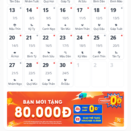
Tân Dậu
Nhâm Tuất
Quý Hợi
Giáp Tý
Ất Sửu
Bính Dần
Đinh Mão
13
14
15
16
17
18
19
7/5
8/5
9/5
10/5
11/5
12/5
13/5
🐉
🐍
🐎
🐐
🐒
🐓
🐕
Mậu Thìn
Kỷ Tỵ
Canh Ngọ
Tân Mùi
Nhâm Thân
Quý Dậu
Giáp Tuất
20
21
22
23
24
25
26
14/5
15/5
16/5
17/5
18/5
19/5
20/5
🐖
🐀
🐂
🐅
🐈
🐉
🐍
Ất Hợi
Bính Tý
Đinh Sửu
Mậu Dần
Kỷ Mão
Canh Thìn
Tân Tỵ
27
28
29
30
1
2
3
21/5
22/5
23/5
24/5
🐎
🐐
🐒
🐓
Nhâm Ngọ
Quý Mùi
Giáp Thân
Ất Dậu